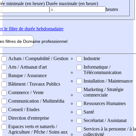
ée minimale (en heure)
Durée maximale (en heure)
heures
er
le filtre de durée hebdomadaire
les filtres de
Domaine pro
fessionnel
ne professionel
Achats / Comptabilité / Gestion
Industrie
Arts / Artisanat d'art
Informatique /
Télécommunication
Banque / Assurance
Installation / Maintenance
Bâtiment / Travaux Publics
Marketing / Stratégie
Commerce / Vente
commerciale
Communication / Multimédia
Ressources Humaines
Conseil / Etudes
Santé
Direction d'entreprise
Secrétariat / Assistanat
Espaces verts et naturels /
Services à la personne / à l
Agriculture / Pêche / Soins aux
collectivité