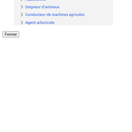
Fermer
Fermer
le détail de l'offre
/
Offre
sur
Offre précéden