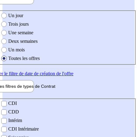
e création de l'offre
Un jour
Trois jours
Une semaine
Deux semaines
Un mois
Toutes les offres
er
le filtre de date de création de l'offre
les filtres de types de
Contrat
de contrat
CDI
CDD
Intérim
CDI Intérimaire