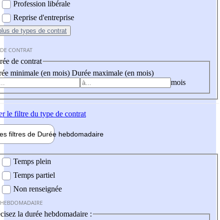
Profession libérale
Reprise d'entreprise
plus
de types de contrat
 DE CONTRAT
ée de contrat
ée minimale (en mois)
Durée maximale (en mois)
mois
er
le filtre du type de contrat
les filtres de
Durée hebdo
madaire
 hebdomadaire
Temps plein
Temps partiel
Non renseignée
 HEBDOMADAIRE
cisez la durée hebdomadaire :