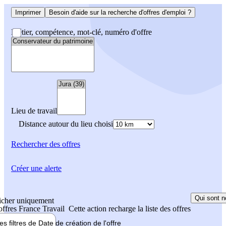
Imprimer
Besoin d'aide sur la recherche d'offres d'emploi ?
Métier, compétence, mot-clé, numéro d'offre
Lieu de travail
Distance autour du lieu choisi
Rechercher
des offres
Créer une alerte
Qui sont n
icher uniquement
 offres France Travail
Cette action recharge la liste des offres
les filtres de
Date de création
de l'offre