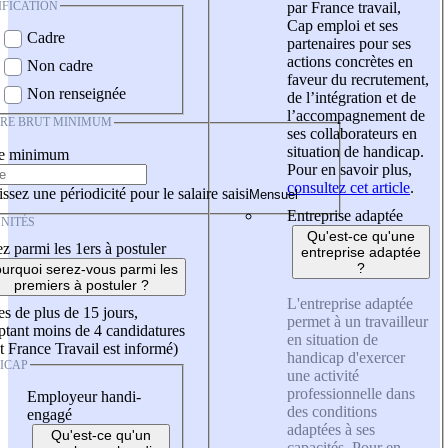
IFICATION
par France travail,
Cap emploi et ses
Cadre
partenaires pour ses
actions concrètes en
Non cadre
faveur du recrutement,
Non renseignée
de l’intégration et de
l’accompagnement de
IRE BRUT MINIMUM
ses collaborateurs en
situation de handicap.
re minimum
Pour en savoir plus,
consultez cet article
.
ssez une périodicité pour le salaire saisi
Entreprise adaptée
NITÉS
Qu'est-ce qu'une
z parmi les 1ers à postuler
entreprise adaptée
?
urquoi serez-vous parmi les
premiers à postuler ?
L'entreprise adaptée
es de plus de 15 jours,
permet à un travailleur
tant moins de 4 candidatures
en situation de
t France Travail est informé)
handicap d'exercer
ICAP
une activité
professionnelle dans
Employeur handi-
des conditions
engagé
adaptées à ses
Qu'est-ce qu'un
capacités. Pour en