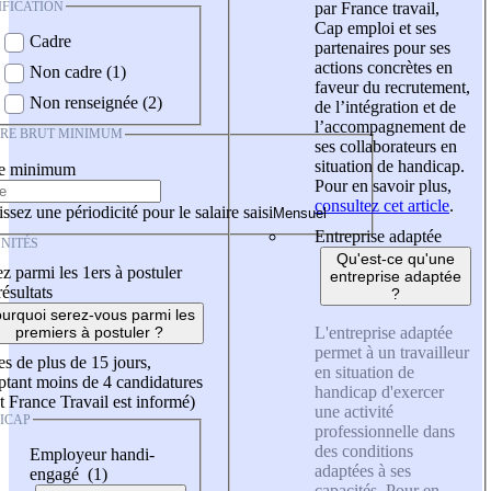
IFICATION
par France travail,
Cap emploi et ses
Cadre
partenaires pour ses
actions concrètes en
Non cadre (1)
faveur du recrutement,
Non renseignée (2)
de l’intégration et de
l’accompagnement de
IRE BRUT MINIMUM
ses collaborateurs en
situation de handicap.
re minimum
Pour en savoir plus,
consultez cet article
.
ssez une périodicité pour le salaire saisi
Entreprise adaptée
NITÉS
Qu'est-ce qu'une
z parmi les 1ers à postuler
entreprise adaptée
résultats
?
urquoi serez-vous parmi les
L'entreprise adaptée
premiers à postuler ?
permet à un travailleur
es de plus de 15 jours,
en situation de
tant moins de 4 candidatures
handicap d'exercer
t France Travail est informé)
une activité
ICAP
professionnelle dans
des conditions
Employeur handi-
adaptées à ses
engagé (1)
capacités. Pour en