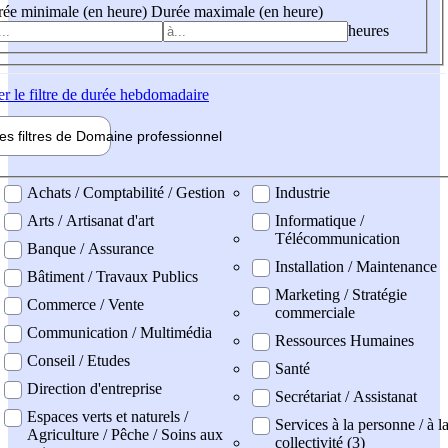
ée minimale (en heure)
Durée maximale (en heure)
heures
er
le filtre de durée hebdomadaire
les filtres de
Domaine pro
fessionnel
ne professionel
Achats / Comptabilité / Gestion
Industrie
Arts / Artisanat d'art
Informatique /
Télécommunication
Banque / Assurance
Installation / Maintenance
Bâtiment / Travaux Publics
Marketing / Stratégie
Commerce / Vente
commerciale
Communication / Multimédia
Ressources Humaines
Conseil / Etudes
Santé
Direction d'entreprise
Secrétariat / Assistanat
Espaces verts et naturels /
Services à la personne / à l
Agriculture / Pêche / Soins aux
collectivité (3)