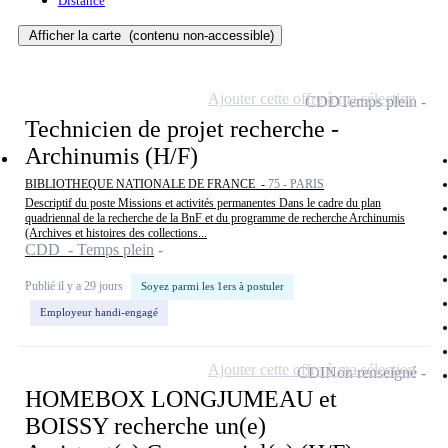
Distance
Afficher la carte
(contenu non-accessible)
Ajouter cette offre à ma sélection
CDD
Temps plein
Technicien de projet recherche -
Archinumis (H/F)
BIBLIOTHEQUE NATIONALE DE FRANCE -
75 - PARIS
Descriptif du poste Missions et activités permanentes Dans le cadre du plan
quadriennal de la recherche de la BnF et du programme de recherche Archinumis
(Archives et histoires des collections...
CDD - Temps plein
Publié il y a 29 jours
Soyez parmi les 1ers à postuler
Employeur handi-engagé
Ajouter cette offre à ma sélection
CDI
Non renseigné
HOMEBOX LONGJUMEAU et
BOISSY recherche un(e)