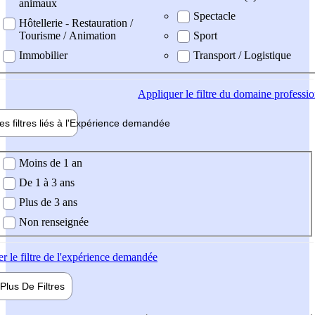
animaux
Spectacle
Hôtellerie - Restauration /
Tourisme / Animation
Sport
Immobilier
Transport / Logistique
Appliquer
le filtre du domaine professi
es filtres liés à l'
Expérience
demandée
ience demandée
Moins de 1 an
De 1 à 3 ans
Plus de 3 ans
Non renseignée
er
le filtre de l'expérience demandée
Plus De
Filtres