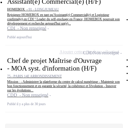
Assistant(e) Commercial(e) (H/F)
HOMEBOX -
91 - LONGJUMEAU
Rejoignez HOMEBOX en tant qu'Assistant(e) Commercial(e) et Logistique
confirmé(e) en CDI ! Leader du self-stockage en France, HOMEBOX poursuit son
développement et recherche aujourd'hui un(e)...
CDI - Non renseigné
Publié aujourd'hui
Ajouter cette offre à ma sélection
CDD
Non renseigné
Chef de projet Maîtrise d'Ouvrage
- MOA syst. d'information (H/F)
75 - PARIS 14E ARRONDISSEMENT
Mission : - Administrer la plateforme du centre de calcul numérique - Maintenir son
bon fonctionnement et en garantir la sécurité, la cohérence et l'évolution - Innover
sur les évolutions...
CDD - Non renseigné
Publié il y a plus de 30 jours