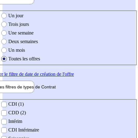
e création de l'offre
Un jour
Trois jours
Une semaine
Deux semaines
Un mois
Toutes les offres
er
le filtre de date de création de l'offre
les filtres de types de
Contrat
de contrat
CDI (1)
CDD (2)
Intérim
CDI Intérimaire