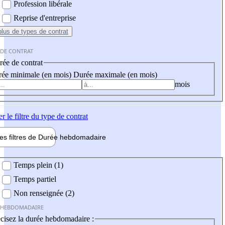
Profession libérale
Reprise d'entreprise
plus
de types de contrat
 DE CONTRAT
ée de contrat
ée minimale (en mois)
Durée maximale (en mois)
mois
er
le filtre du type de contrat
les filtres de
Durée hebdo
madaire
 hebdomadaire
Temps plein (1)
Temps partiel
Non renseignée (2)
 HEBDOMADAIRE
cisez la durée hebdomadaire :