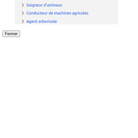
Fermer
Fermer
le détail de l'offre
/
Offre
sur
Offre précéden