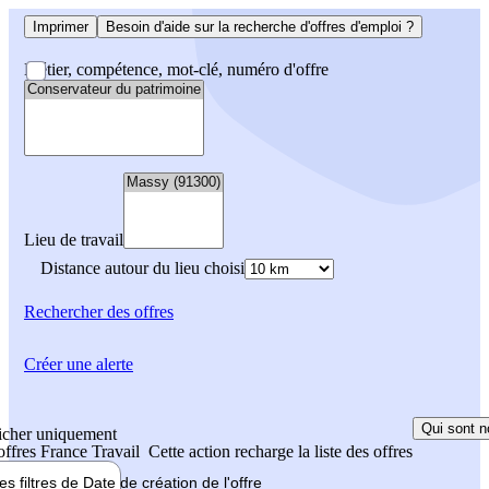
Imprimer
Besoin d'aide sur la recherche d'offres d'emploi ?
Métier, compétence, mot-clé, numéro d'offre
Lieu de travail
Distance autour du lieu choisi
Rechercher
des offres
Créer une alerte
Qui sont n
icher uniquement
 offres France Travail
Cette action recharge la liste des offres
les filtres de
Date de création
de l'offre