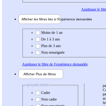
Appliquer
le fil
Afficher les filtres liés à l'
Expérience
demandée
Expérience demandée
Moins de 1 an
De 1 à 3 ans
Plus de 3 ans
Non renseignée
Appliquer
le filtre de l'expérience demandée
Afficher
Plus de
filtres
QUALIFICATION
pa
Ca
Cadre
pa
ac
Non cadre
fa
Non renseignée