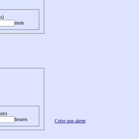
s)
mois
ure)
heures
Créer une alerte