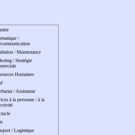
strie
rmatique /
écommunication
allation / Maintenance
eting / Stratégie
merciale
sources Humaines
té
étariat / Assistanat
ices à la personne / à la
ectivité
ctacle
rt
sport / Logistique