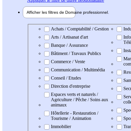
Appliquer
le filtre de durée hebdomadaire
Afficher les filtres de
Domaine pro
fessionnel
Domaine professionel
Achats / Comptabilité / Gestion
Indu
Arts / Artisanat d'art
Info
Tél
Banque / Assurance
Inst
Bâtiment / Travaux Publics
Mark
Commerce / Vente
com
Communication / Multimédia
Res
Conseil / Etudes
San
Direction d'entreprise
Secr
Espaces verts et naturels /
Serv
Agriculture / Pêche / Soins aux
coll
animaux
Spe
Hôtellerie - Restauration /
Tourisme / Animation
Spo
Immobilier
Tran