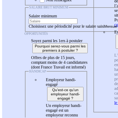
de
l
SALAIRE BRUT MINIMUM
se
si
Salaire minimum
Po
co
Choisissez une périodicité pour le salaire saisi
En
OPPORTUNITÉS
Soyez parmi les 1ers à postuler
Pourquoi serez-vous parmi les
premiers à postuler ?
L'
Offres de plus de 15 jours,
pe
comptant moins de 4 candidatures
en
(dont France Travail est informé)
ha
HANDICAP
un
pr
Employeur handi-
de
engagé
ad
Qu'est-ce qu'un
ca
employeur handi-
sa
engagé ?
le
Un employeur handi-
engagé est un
employeur reconnu