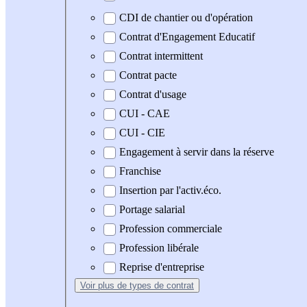
CDI de chantier ou d'opération
Contrat d'Engagement Educatif
Contrat intermittent
Contrat pacte
Contrat d'usage
CUI - CAE
CUI - CIE
Engagement à servir dans la réserve
Franchise
Insertion par l'activ.éco.
Portage salarial
Profession commerciale
Profession libérale
Reprise d'entreprise
Voir plus
de types de contrat