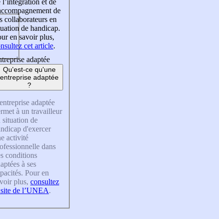
 l’intégration et de
’accompagnement de
s collaborateurs en
tuation de handicap.
ur en savoir plus,
nsultez cet article
.
treprise adaptée
Qu'est-ce qu'une
entreprise adaptée
?
entreprise adaptée
rmet à un travailleur
 situation de
ndicap d'exercer
e activité
ofessionnelle dans
s conditions
aptées à ses
pacités. Pour en
voir plus,
consultez
 site de l’UNEA
.