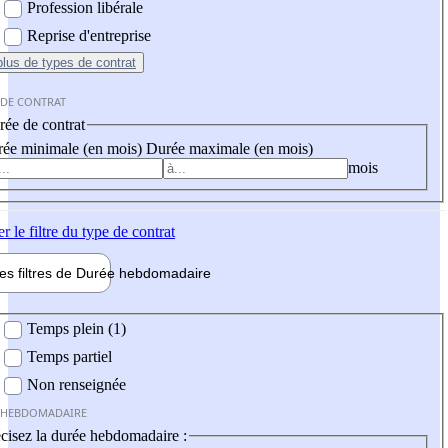
Profession libérale
Reprise d'entreprise
plus
de types de contrat
 DE CONTRAT
ée de contrat
ée minimale (en mois)
Durée maximale (en mois)
mois
er
le filtre du type de contrat
les filtres de
Durée hebdo
madaire
 hebdomadaire
Temps plein (1)
Temps partiel
Non renseignée
 HEBDOMADAIRE
cisez la durée hebdomadaire :