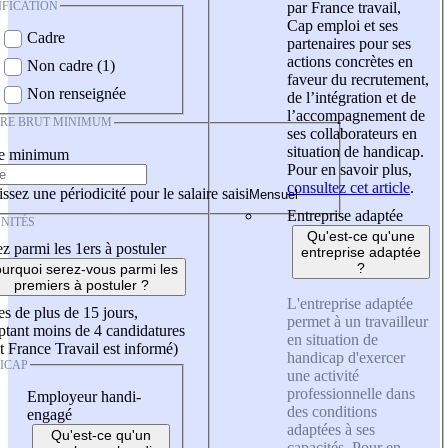
IFICATION
par France travail,
Cap emploi et ses
Cadre
partenaires pour ses
actions concrètes en
Non cadre (1)
faveur du recrutement,
Non renseignée
de l’intégration et de
l’accompagnement de
IRE BRUT MINIMUM
ses collaborateurs en
situation de handicap.
re minimum
Pour en savoir plus,
consultez cet article
.
ssez une périodicité pour le salaire saisi
Entreprise adaptée
NITÉS
Qu'est-ce qu'une
z parmi les 1ers à postuler
entreprise adaptée
?
urquoi serez-vous parmi les
premiers à postuler ?
L'entreprise adaptée
es de plus de 15 jours,
permet à un travailleur
tant moins de 4 candidatures
en situation de
t France Travail est informé)
handicap d'exercer
ICAP
une activité
professionnelle dans
Employeur handi-
des conditions
engagé
adaptées à ses
Qu'est-ce qu'un
capacités. Pour en