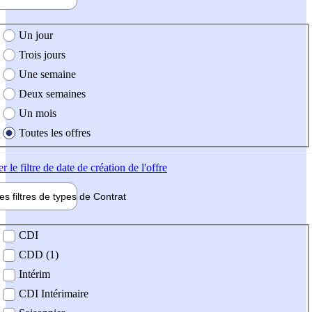
e création de l'offre
Un jour
Trois jours
Une semaine
Deux semaines
Un mois
Toutes les offres
er
le filtre de date de création de l'offre
les filtres de types de
Contrat
de contrat
CDI
CDD (1)
Intérim
CDI Intérimaire