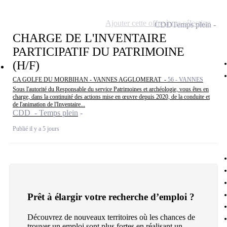
Ajouter cette offre à ma sélection
CDD
Temps plein
CHARGE DE L'INVENTAIRE
PARTICIPATIF DU PATRIMOINE
(H/F)
CA GOLFE DU MORBIHAN - VANNES AGGLOMERAT -
56 - VANNES
Sous l'autorité du Responsable du service Patrimoines et archéologie, vous êtes en
charge, dans la continuité des actions mise en œuvre depuis 2020, de la conduite et
de l'animation de l'Inventaire...
CDD - Temps plein
Publié il y a 5 jours
Prêt à élargir votre recherche d’emploi ?
Découvrez de nouveaux territoires où les chances de
trouver un emploi sont plus fortes en réalisant un