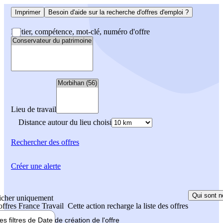
Imprimer
Besoin d'aide sur la recherche d'offres d'emploi ?
Métier, compétence, mot-clé, numéro d'offre
Lieu de travail
Distance autour du lieu choisi
Rechercher
des offres
Créer une alerte
Qui sont n
icher uniquement
 offres France Travail
Cette action recharge la liste des offres
les filtres de
Date de création
de l'offre