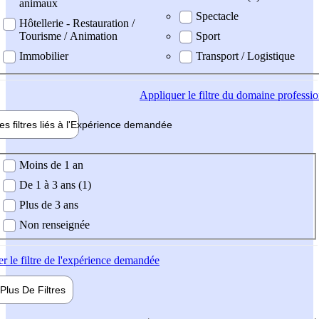
animaux
Spectacle
Hôtellerie - Restauration /
Tourisme / Animation
Sport
Immobilier
Transport / Logistique
Appliquer
le filtre du domaine professi
es filtres liés à l'
Expérience
demandée
ience demandée
Moins de 1 an
De 1 à 3 ans (1)
Plus de 3 ans
Non renseignée
er
le filtre de l'expérience demandée
Plus De
Filtres