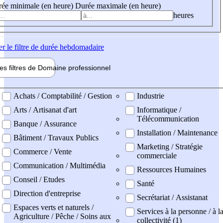
ée minimale (en heure)
Durée maximale (en heure)
heures
er
le filtre de durée hebdomadaire
les filtres de
Domaine pro
fessionnel
ne professionel
Achats / Comptabilité / Gestion
Industrie
Arts / Artisanat d'art
Informatique /
Télécommunication
Banque / Assurance
Installation / Maintenance
Bâtiment / Travaux Publics
Marketing / Stratégie
Commerce / Vente
commerciale
Communication / Multimédia
Ressources Humaines
Conseil / Etudes
Santé
Direction d'entreprise
Secrétariat / Assistanat
Espaces verts et naturels /
Services à la personne / à l
Agriculture / Pêche / Soins aux
collectivité (1)