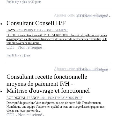
Publié il y a plus de 30 jours
Ajouter cette offre à ma sélection
CDI
Non renseigné
Consultant Conseil H/F
HAYS -
75 - PARIS 11E ARRONDISSEMENT
POSTE : Consultant Conseil H/F DESCRIPTION : Au sein du pôle conseil, vous
accompagnez les Directions financières de tailles et de secteurs très diversifiés, à la
fois au travers de missions...
CDI - Non renseigné
Publié il y a 3 jours
Ajouter cette offre à ma sélection
CDI
Non renseigné
Consultant recette fonctionnelle
moyens de paiement F/H -
Maîtrise d'ouvrage et fonctionnel
ACT DIGITAL FRANCE -
94 - FONTENAY-SOUS-BOIS
Descriptif du poste:\n\nVous intégrerez, au sein de notre Pôle Transformation
Numérique, une équipe d'experts en qualité et tests en charge d'accompagner nos
clients sur leurs projets de...
CDI - Non renseigné