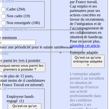
IFICATION
par France travail,
Cap emploi et ses
Cadre (294)
partenaires pour ses
actions concrètes en
Non cadre (19)
faveur du recrutement,
Non renseignée (186)
de l’intégration et de
l’accompagnement de
IRE BRUT MINIMUM
ses collaborateurs en
situation de handicap.
re minimum
Pour en savoir plus,
consultez cet article
.
ssez une périodicité pour le salaire saisi
Entreprise adaptée
NITÉS
Qu'est-ce qu'une
z parmi les 1ers à postuler
entreprise adaptée
?
urquoi serez-vous parmi les
premiers à postuler ?
L'entreprise adaptée
es de plus de 15 jours,
permet à un travailleur
tant moins de 4 candidatures
en situation de
t France Travail est informé)
handicap d'exercer
ICAP
une activité
professionnelle dans
Employeur handi-
des conditions
engagé (1)
adaptées à ses
Qu'est-ce qu'un
capacités. Pour en