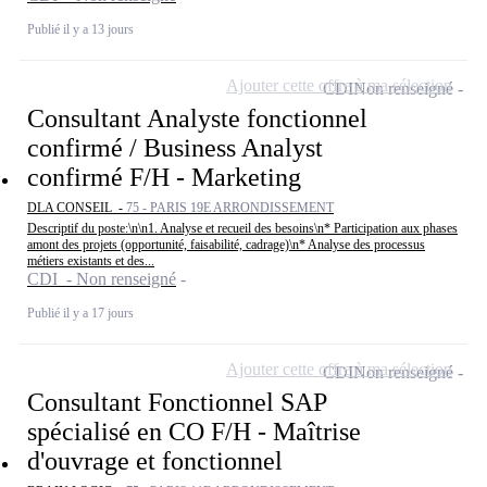
Publié il y a 13 jours
Ajouter cette offre à ma sélection
CDI
Non renseigné
Consultant Analyste fonctionnel
confirmé / Business Analyst
confirmé F/H - Marketing
DLA CONSEIL -
75 - PARIS 19E ARRONDISSEMENT
Descriptif du poste:\n\n1. Analyse et recueil des besoins\n* Participation aux phases
amont des projets (opportunité, faisabilité, cadrage)\n* Analyse des processus
métiers existants et des...
CDI - Non renseigné
Publié il y a 17 jours
Ajouter cette offre à ma sélection
CDI
Non renseigné
Consultant Fonctionnel SAP
spécialisé en CO F/H - Maîtrise
d'ouvrage et fonctionnel