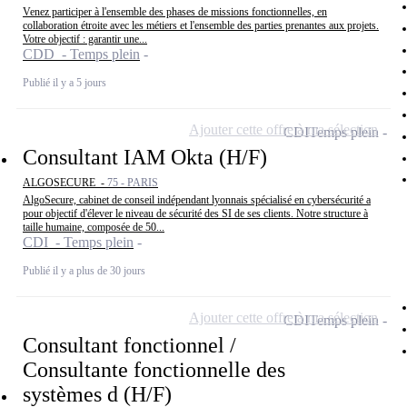
Venez participer à l'ensemble des phases de missions fonctionnelles, en
collaboration étroite avec les métiers et l'ensemble des parties prenantes aux projets.
Votre objectif : garantir une...
CDD - Temps plein
Publié il y a 5 jours
Ajouter cette offre à ma sélection
CDI
Temps plein
Consultant IAM Okta (H/F)
ALGOSECURE -
75 - PARIS
AlgoSecure, cabinet de conseil indépendant lyonnais spécialisé en cybersécurité a
pour objectif d'élever le niveau de sécurité des SI de ses clients. Notre structure à
taille humaine, composée de 50...
CDI - Temps plein
Publié il y a plus de 30 jours
Ajouter cette offre à ma sélection
CDI
Temps plein
Consultant fonctionnel /
Consultante fonctionnelle des
systèmes d (H/F)