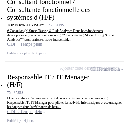
Consultant fonctionnel /
Consultante fonctionnelle des
systèmes d (H/F)
TOP DOWN ADVISORY -
75 - PARIS
# Consultant(e) Stress Testing & Risk Analytics Dans le cadre de notre
développement, nous recherchons un(e) **Consultant(e) Stress Testing & Risk
Analytics** pour renforcer notre équipe Risk...
CDI - Temps plein
Publié il y a plus de 30 jours
Ajouter cette offre à ma sélection
CDI
Temps plein
Responsable IT / IT Manager
(H/F)
75 - PARIS
Dans le cadre de l'accompagnement de nos clients, nous recherchons un(e)
Responsable IT / IT Manager pour piloter les activités informatiques et accompagner
les équipes dans la réalisation de leurs...
CDI - Temps plein
Publié il y a 4 jours