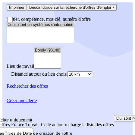
Imprimer
Besoin d'aide sur la recherche d'offres d'emploi ?
Métier, compétence, mot-clé, numéro d'offre
Lieu de travail
Distance autour du lieu choisi
Rechercher
des offres
Créer une alerte
Qui sont n
icher uniquement
 offres France Travail
Cette action recharge la liste des offres
les filtres de
Date de création
de l'offre