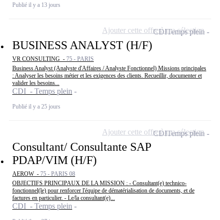
Publié il y a 13 jours
Ajouter cette offre à ma sélection
CDI
Temps plein
BUSINESS ANALYST (H/F)
VR CONSULTING -
75 - PARIS
Business Analyst (Analyste d'Affaires / Analyste Fonctionnel) Missions principales
: Analyser les besoins métier et les exigences des clients. Recueillir, documenter et
valider les besoins...
CDI - Temps plein
Publié il y a 25 jours
Ajouter cette offre à ma sélection
CDI
Temps plein
Consultant/ Consultante SAP
PDAP/VIM (H/F)
AEROW -
75 - PARIS 08
OBJECTIFS PRINCIPAUX DE LA MISSION : - Consultant(e) technico-
fonctionnel(le) pour renforcer l'équipe de dématérialisation de documents, et de
factures en particulier. - Le/la consultant(e)...
CDI - Temps plein