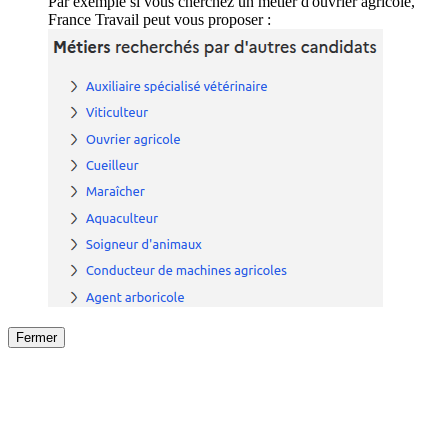
Par exemple si vous cherchez un métier d'ouvrier agricole,
France Travail peut vous proposer :
Fermer
Fermer
le détail de l'offre
/
Offre
sur