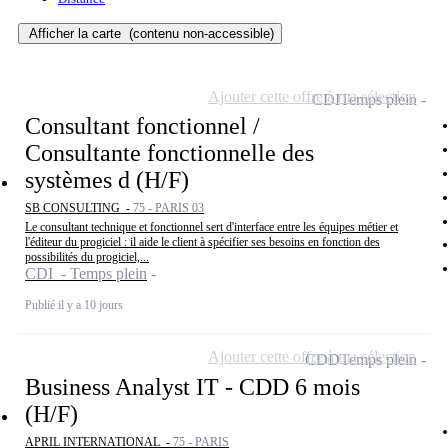
Afficher la carte
(contenu non-accessible)
Ajouter cette offre à ma sélection
CDI
Temps plein
Consultant fonctionnel /
Consultante fonctionnelle des
systèmes d (H/F)
SB CONSULTING -
75 - PARIS 03
Le consultant technique et fonctionnel sert d'interface entre les équipes métier et
l'éditeur du progiciel : il aide le client à spécifier ses besoins en fonction des
possibilités du progiciel,...
CDI - Temps plein
Publié il y a 10 jours
Ajouter cette offre à ma sélection
CDD
Temps plein
Business Analyst IT - CDD 6 mois
(H/F)
APRIL INTERNATIONAL -
75 - PARIS