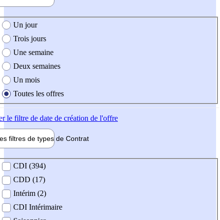
e création de l'offre
Un jour
Trois jours
Une semaine
Deux semaines
Un mois
Toutes les offres
er
le filtre de date de création de l'offre
les filtres de types de
Contrat
de contrat
CDI (394)
CDD (17)
Intérim (2)
CDI Intérimaire