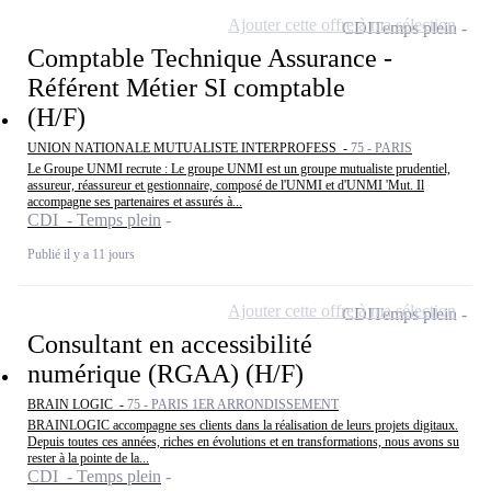
Ajouter cette offre à ma sélection
CDI
Temps plein
Comptable Technique Assurance -
Référent Métier SI comptable
(H/F)
UNION NATIONALE MUTUALISTE INTERPROFESS -
75 - PARIS
Le Groupe UNMI recrute : Le groupe UNMI est un groupe mutualiste prudentiel,
assureur, réassureur et gestionnaire, composé de l'UNMI et d'UNMI 'Mut. Il
accompagne ses partenaires et assurés à...
CDI - Temps plein
Publié il y a 11 jours
Ajouter cette offre à ma sélection
CDI
Temps plein
Consultant en accessibilité
numérique (RGAA) (H/F)
BRAIN LOGIC -
75 - PARIS 1ER ARRONDISSEMENT
BRAINLOGIC accompagne ses clients dans la réalisation de leurs projets digitaux.
Depuis toutes ces années, riches en évolutions et en transformations, nous avons su
rester à la pointe de la...
CDI - Temps plein