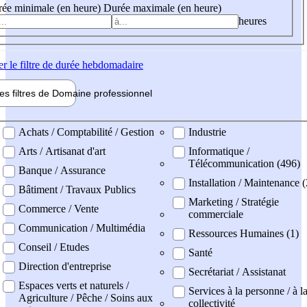
ée minimale (en heure)
Durée maximale (en heure)
heures
er
le filtre de durée hebdomadaire
les filtres de
Domaine pro
fessionnel
ne professionel
Achats / Comptabilité / Gestion
Industrie
Arts / Artisanat d'art
Informatique /
Télécommunication (496)
Banque / Assurance
Installation / Maintenance (
Bâtiment / Travaux Publics
Marketing / Stratégie
Commerce / Vente
commerciale
Communication / Multimédia
Ressources Humaines (1)
Conseil / Etudes
Santé
Direction d'entreprise
Secrétariat / Assistanat
Espaces verts et naturels /
Services à la personne / à l
Agriculture / Pêche / Soins aux
collectivité