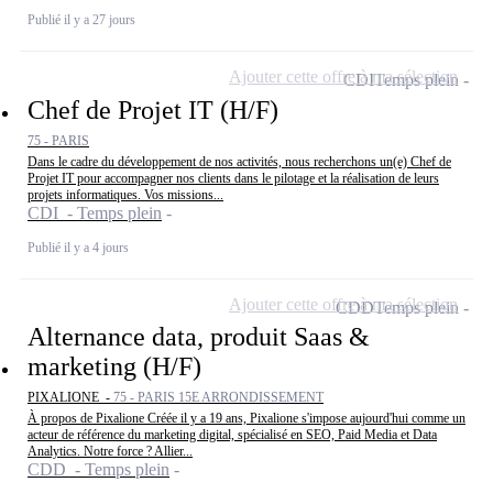
Publié il y a 27 jours
Ajouter cette offre à ma sélection
CDI
Temps plein
Chef de Projet IT (H/F)
75 - PARIS
Dans le cadre du développement de nos activités, nous recherchons un(e) Chef de
Projet IT pour accompagner nos clients dans le pilotage et la réalisation de leurs
projets informatiques. Vos missions...
CDI - Temps plein
Publié il y a 4 jours
Ajouter cette offre à ma sélection
CDD
Temps plein
Alternance data, produit Saas &
marketing (H/F)
PIXALIONE -
75 - PARIS 15E ARRONDISSEMENT
À propos de Pixalione Créée il y a 19 ans, Pixalione s'impose aujourd'hui comme un
acteur de référence du marketing digital, spécialisé en SEO, Paid Media et Data
Analytics. Notre force ? Allier...
CDD - Temps plein