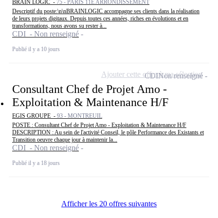
BRAIN LOGIC -
75 - PARIS 11E ARRONDISSEMENT
Descriptif du poste:\n\nBRAINLOGIC accompagne ses clients dans la réalisation
de leurs projets digitaux. Depuis toutes ces années, riches en évolutions et en
transformations, nous avons su rester à...
CDI - Non renseigné
Publié il y a 10 jours
Ajouter cette offre à ma sélection
CDI
Non renseigné
Consultant Chef de Projet Amo -
Exploitation & Maintenance H/F
EGIS GROUPE -
93 - MONTREUIL
POSTE : Consultant Chef de Projet Amo - Exploitation & Maintenance H/F
DESCRIPTION : Au sein de l'activité Conseil, le pôle Performance des Existants et
Transition oeuvre chaque jour à maintenir la...
CDI - Non renseigné
Publié il y a 18 jours
Afficher les 20 offres suivantes