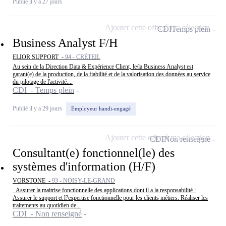
Publié il y a 27 jours
Ajouter cette offre à ma sélection
CDI
Temps plein
Business Analyst F/H
ELIOR SUPPORT -
94 - CRÉTEIL
Au sein de la Direction Data & Expérience Client, le/la Business Analyst est
garant(e) de la production, de la fiabilité et de la valorisation des données au service
du pilotage de l'activité....
CDI - Temps plein
Publié il y a 29 jours
Employeur handi-engagé
Ajouter cette offre à ma sélection
CDI
Non renseigné
Consultant(e) fonctionnel(le) des
systèmes d'information (H/F)
VORSTONE -
93 - NOISY-LE-GRAND
· Assurer la maitrise fonctionnelle des applications dont il a la responsabilité :
Assurer le support et l?expertise fonctionnelle pour les clients métiers. Réaliser les
traitements au quotidien de...
CDI - Non renseigné