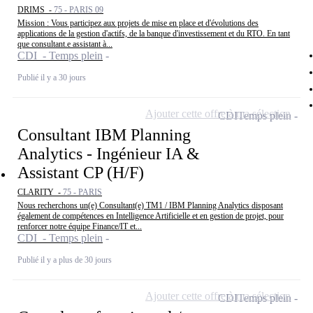
DRIMS -
75 - PARIS 09
Mission : Vous participez aux projets de mise en place et d'évolutions des
applications de la gestion d'actifs, de la banque d'investissement et du RTO. En tant
que consultant.e assistant à...
CDI - Temps plein
Publié il y a 30 jours
Ajouter cette offre à ma sélection
CDI
Temps plein
Consultant IBM Planning
Analytics - Ingénieur IA &
Assistant CP (H/F)
CLARITY -
75 - PARIS
Nous recherchons un(e) Consultant(e) TM1 / IBM Planning Analytics disposant
également de compétences en Intelligence Artificielle et en gestion de projet, pour
renforcer notre équipe Finance/IT et...
CDI - Temps plein
Publié il y a plus de 30 jours
Ajouter cette offre à ma sélection
CDI
Temps plein