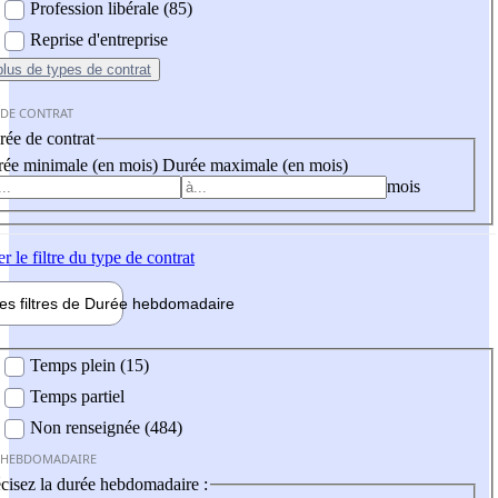
Profession libérale (85)
Reprise d'entreprise
plus
de types de contrat
 DE CONTRAT
ée de contrat
ée minimale (en mois)
Durée maximale (en mois)
mois
er
le filtre du type de contrat
les filtres de
Durée hebdo
madaire
 hebdomadaire
Temps plein (15)
Temps partiel
Non renseignée (484)
 HEBDOMADAIRE
cisez la durée hebdomadaire :