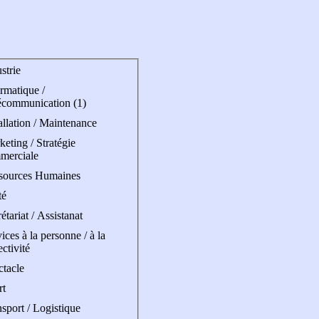
strie
rmatique /
écommunication (1)
allation / Maintenance
eting / Stratégie
merciale
sources Humaines
té
étariat / Assistanat
ices à la personne / à la
ectivité
ctacle
rt
sport / Logistique