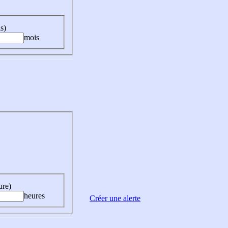
s)
mois
ure)
heures
Créer une alerte