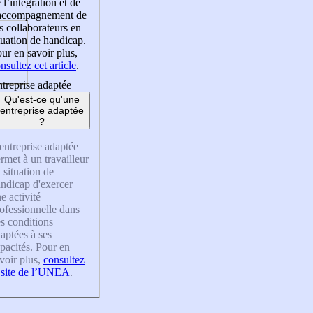
 l’intégration et de
’accompagnement de
s collaborateurs en
tuation de handicap.
ur en savoir plus,
nsultez cet article
.
treprise adaptée
Qu'est-ce qu'une
entreprise adaptée
?
entreprise adaptée
rmet à un travailleur
 situation de
ndicap d'exercer
e activité
ofessionnelle dans
s conditions
aptées à ses
pacités. Pour en
voir plus,
consultez
 site de l’UNEA
.