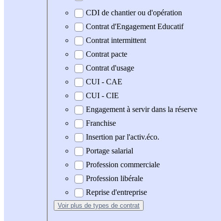
CDI de chantier ou d'opération
Contrat d'Engagement Educatif
Contrat intermittent
Contrat pacte
Contrat d'usage
CUI - CAE
CUI - CIE
Engagement à servir dans la réserve
Franchise
Insertion par l'activ.éco.
Portage salarial
Profession commerciale
Profession libérale
Reprise d'entreprise
Voir plus
de types de contrat