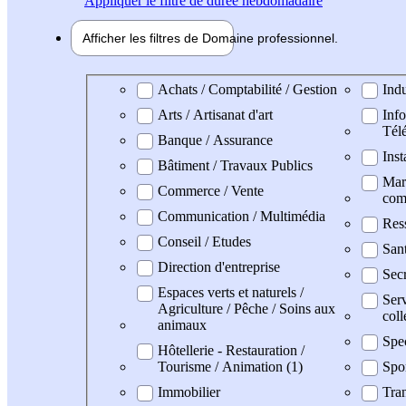
Appliquer
le filtre de durée hebdomadaire
Afficher les filtres de
Domaine pro
fessionnel
Domaine professionel
Achats / Comptabilité / Gestion
Indu
Arts / Artisanat d'art
Info
Tél
Banque / Assurance
Inst
Bâtiment / Travaux Publics
Mark
Commerce / Vente
com
Communication / Multimédia
Res
Conseil / Etudes
San
Direction d'entreprise
Secr
Espaces verts et naturels /
Serv
Agriculture / Pêche / Soins aux
coll
animaux
Spe
Hôtellerie - Restauration /
Tourisme / Animation (1)
Spo
Immobilier
Tran