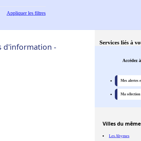
Appliquer
les filtres
Services liés à v
 d'information -
Accédez à
Mes alertes 
Ma sélection
Villes
du même d
Les Abymes