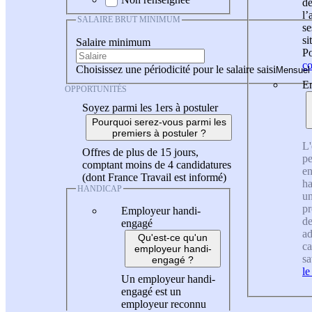
de
l
SALAIRE BRUT MINIMUM
se
si
Salaire minimum
Po
co
Choisissez une périodicité pour le salaire saisi
En
OPPORTUNITÉS
Soyez parmi les 1ers à postuler
Pourquoi serez-vous parmi les
premiers à postuler ?
L'
Offres de plus de 15 jours,
pe
comptant moins de 4 candidatures
en
(dont France Travail est informé)
ha
HANDICAP
un
pr
Employeur handi-
de
engagé
ad
Qu'est-ce qu'un
ca
employeur handi-
sa
engagé ?
le
Un employeur handi-
engagé est un
employeur reconnu