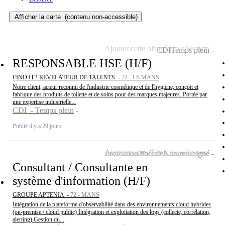
Afficher la carte
(contenu non-accessible)
Ajouter cette offre à ma sélection
CDI
Temps plein
RESPONSABLE HSE (H/F)
FIND IT ! REVELATEUR DE TALENTS -
72 - LE MANS
Notre client, acteur reconnu de l'industrie cosmétique et de l'hygiène, conçoit et
fabrique des produits de toilette et de soins pour des marques majeures. Portée par
une expertise industrielle...
CDI - Temps plein
Publié il y a 29 jours
Ajouter cette offre à ma sélection
Profession libérale
Non renseigné
Consultant / Consultante en
système d'information (H/F)
GROUPE APTENIA -
72 - MANS
Intégration de la plateforme d'observabilité dans des environnements cloud hybrides
(on-premise / cloud public) Intégration et exploitation des logs (collecte, corrélation,
alerting) Gestion du...