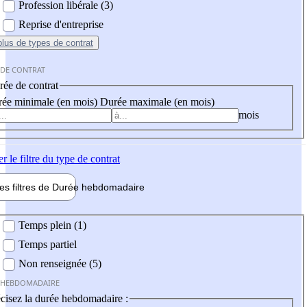
Profession libérale (3)
Reprise d'entreprise
plus
de types de contrat
 DE CONTRAT
ée de contrat
ée minimale (en mois)
Durée maximale (en mois)
mois
er
le filtre du type de contrat
les filtres de
Durée hebdo
madaire
 hebdomadaire
Temps plein (1)
Temps partiel
Non renseignée (5)
 HEBDOMADAIRE
cisez la durée hebdomadaire :