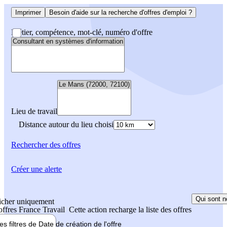
Imprimer
Besoin d'aide sur la recherche d'offres d'emploi ?
Métier, compétence, mot-clé, numéro d'offre
Lieu de travail
Distance autour du lieu choisi
Rechercher
des offres
Créer une alerte
Qui sont n
icher uniquement
 offres France Travail
Cette action recharge la liste des offres
les filtres de
Date de création
de l'offre