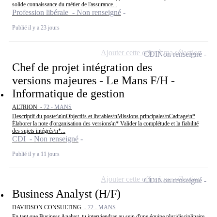
solide connaissance du métier de l'assurance...
Profession libérale - Non renseigné
Publié il y a 23 jours
Ajouter cette offre à ma sélection
CDI
Non renseigné
Chef de projet intégration des
versions majeures - Le Mans F/H -
Informatique de gestion
ALTRION -
72 - MANS
Descriptif du poste:\n\nObjectifs et livrables\nMissions principales\nCadrage\n*
Élaborer la note d'organisation des versions\n* Valider la complétude et la fiabilité
des sujets intégrés\n*...
CDI - Non renseigné
Publié il y a 11 jours
Ajouter cette offre à ma sélection
CDI
Non renseigné
Business Analyst (H/F)
DAVIDSON CONSULTING -
72 - MANS
En tant que Business Analyst, tu interviendras au sein d'une équipe pluridisciplinaire