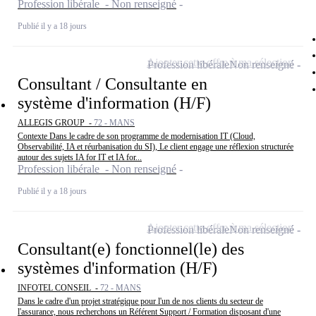
Profession libérale - Non renseigné
Publié il y a 18 jours
Ajouter cette offre à ma sélection
Profession libérale
Non renseigné
Consultant / Consultante en
système d'information (H/F)
ALLEGIS GROUP -
72 - MANS
Contexte Dans le cadre de son programme de modernisation IT (Cloud,
Observabilité, IA et réurbanisation du SI), Le client engage une réflexion structurée
autour des sujets IA for IT et IA for...
Profession libérale - Non renseigné
Publié il y a 18 jours
Ajouter cette offre à ma sélection
Profession libérale
Non renseigné
Consultant(e) fonctionnel(le) des
systèmes d'information (H/F)
INFOTEL CONSEIL -
72 - MANS
Dans le cadre d'un projet stratégique pour l'un de nos clients du secteur de
l'assurance, nous recherchons un Référent Support / Formation disposant d'une