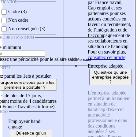
IFICATION
par France travail,
Cap emploi et ses
Cadre (3)
partenaires pour ses
actions concrètes en
Non cadre
faveur du recrutement,
Non renseignée (3)
de l’intégration et de
l’accompagnement de
IRE BRUT MINIMUM
ses collaborateurs en
situation de handicap.
re minimum
Pour en savoir plus,
consultez cet article
.
ssez une périodicité pour le salaire saisi
Entreprise adaptée
NITÉS
Qu'est-ce qu'une
z parmi les 1ers à postuler
entreprise adaptée
?
urquoi serez-vous parmi les
premiers à postuler ?
L'entreprise adaptée
es de plus de 15 jours,
permet à un travailleur
tant moins de 4 candidatures
en situation de
t France Travail est informé)
handicap d'exercer
ICAP
une activité
professionnelle dans
Employeur handi-
des conditions
engagé
adaptées à ses
Qu'est-ce qu'un
capacités. Pour en