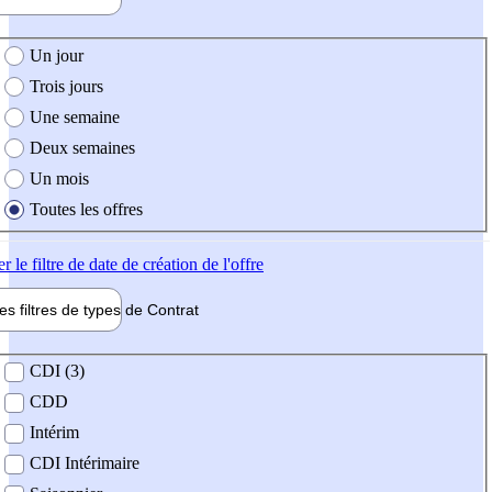
e création de l'offre
Un jour
Trois jours
Une semaine
Deux semaines
Un mois
Toutes les offres
er
le filtre de date de création de l'offre
les filtres de types de
Contrat
de contrat
CDI (3)
CDD
Intérim
CDI Intérimaire