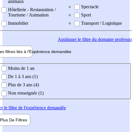
animaux
Spectacle
Hôtellerie - Restauration /
Tourisme / Animation
Sport
Immobilier
Transport / Logistique
Appliquer
le filtre du domaine professi
es filtres liés à l'
Expérience
demandée
ience demandée
Moins de 1 an
De 1 à 3 ans (1)
Plus de 3 ans (4)
Non renseignée (1)
er
le filtre de l'expérience demandée
Plus De
Filtres