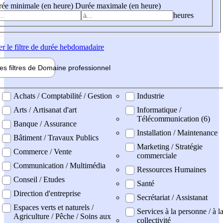
ée minimale (en heure)
Durée maximale (en heure)
heures
er
le filtre de durée hebdomadaire
les filtres de
Domaine pro
fessionnel
ne professionel
Achats / Comptabilité / Gestion
Industrie
Arts / Artisanat d'art
Informatique /
Télécommunication (6)
Banque / Assurance
Installation / Maintenance
Bâtiment / Travaux Publics
Marketing / Stratégie
Commerce / Vente
commerciale
Communication / Multimédia
Ressources Humaines
Conseil / Etudes
Santé
Direction d'entreprise
Secrétariat / Assistanat
Espaces verts et naturels /
Services à la personne / à l
Agriculture / Pêche / Soins aux
collectivité