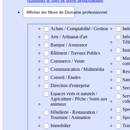
Appliquer
le filtre de durée hebdomadaire
Afficher les filtres de
Domaine pro
fessionnel
Domaine professionel
Achats / Comptabilité / Gestion
Indu
Arts / Artisanat d'art
Info
Tél
Banque / Assurance
Inst
Bâtiment / Travaux Publics
Mark
Commerce / Vente
com
Communication / Multimédia
Res
Conseil / Etudes
San
Direction d'entreprise
Secr
Espaces verts et naturels /
Serv
Agriculture / Pêche / Soins aux
coll
animaux
Spe
Hôtellerie - Restauration /
Tourisme / Animation
Spo
Immobilier
Tran