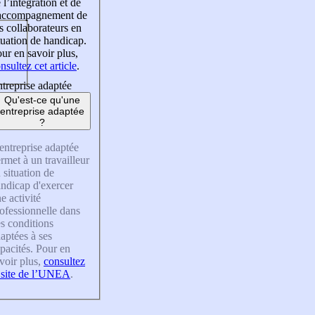
 l’intégration et de
’accompagnement de
s collaborateurs en
tuation de handicap.
ur en savoir plus,
nsultez cet article
.
treprise adaptée
Qu'est-ce qu'une
entreprise adaptée
?
entreprise adaptée
rmet à un travailleur
 situation de
ndicap d'exercer
e activité
ofessionnelle dans
s conditions
aptées à ses
pacités. Pour en
voir plus,
consultez
 site de l’UNEA
.