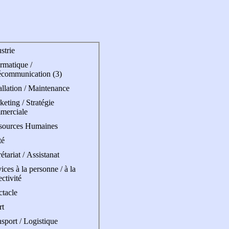
strie
rmatique /
écommunication (3)
allation / Maintenance
eting / Stratégie
merciale
sources Humaines
té
étariat / Assistanat
ices à la personne / à la
ectivité
ctacle
rt
sport / Logistique