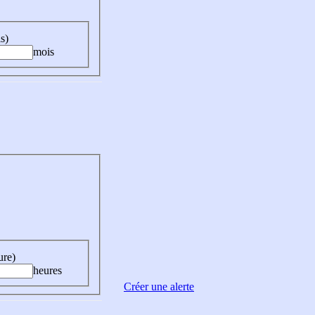
s)
mois
ure)
heures
Créer une alerte