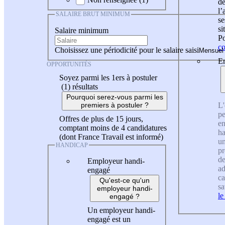
de
l
SALAIRE BRUT MINIMUM
se
si
Salaire minimum
Po
co
Choisissez une périodicité pour le salaire saisi
En
OPPORTUNITÉS
Soyez parmi les 1ers à postuler
(1)
résultats
Pourquoi serez-vous parmi les
L'
premiers à postuler ?
pe
Offres de plus de 15 jours,
en
comptant moins de 4 candidatures
ha
(dont France Travail est informé)
un
HANDICAP
pr
de
Employeur handi-
ad
engagé
ca
Qu'est-ce qu'un
sa
employeur handi-
le
engagé ?
Un employeur handi-
engagé est un