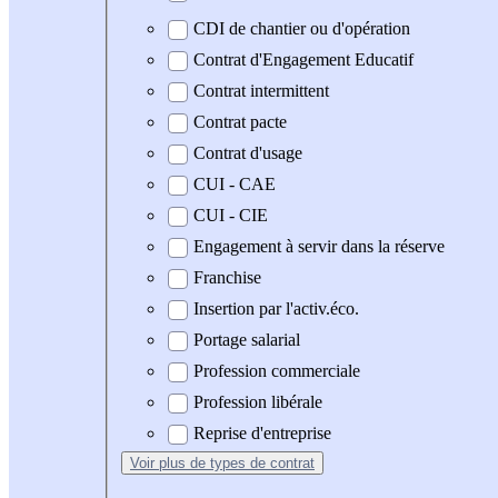
CDI de chantier ou d'opération
Contrat d'Engagement Educatif
Contrat intermittent
Contrat pacte
Contrat d'usage
CUI - CAE
CUI - CIE
Engagement à servir dans la réserve
Franchise
Insertion par l'activ.éco.
Portage salarial
Profession commerciale
Profession libérale
Reprise d'entreprise
Voir plus
de types de contrat