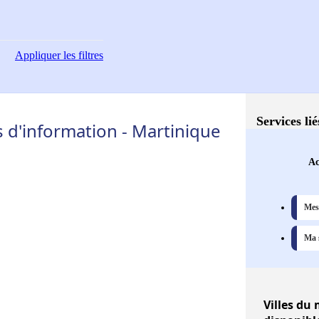
Appliquer
les filtres
Services li
 d'information - Martinique
Ac
Mes 
Ma s
Villes
du m