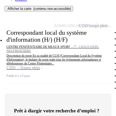
Afficher la carte
(contenu non-accessible)
Ajouter cette offre à ma sélection
CDD
Temps plein
Correspondant local du système
d'information (H/) (H/F)
CENTRE PENITENTIAIRE DE MEAUX SPORT -
77 - CHAUCONIN-
NEUFMONTIERS
Description du poste En sa qualité de CLSI (Correspondant Local du Système
d'Information), le titulaire du poste traite tous les événements informatiques et
téléphoniques du Centre Pénitentiaire...
CDD - Temps plein
Publié il y a 9 jours
Prêt à élargir votre recherche d’emploi ?