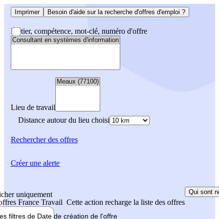
Imprimer
Besoin d'aide sur la recherche d'offres d'emploi ?
Métier, compétence, mot-clé, numéro d'offre
Lieu de travail
Distance autour du lieu choisi
Rechercher
des offres
Créer une alerte
Qui sont n
icher uniquement
 offres France Travail
Cette action recharge la liste des offres
les filtres de
Date de création
de l'offre