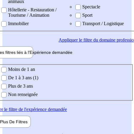
animaux
Spectacle
Hôtellerie - Restauration /
Tourisme / Animation
Sport
Immobilier
Transport / Logistique
Appliquer
le filtre du domaine professi
es filtres liés à l'
Expérience
demandée
ience demandée
Moins de 1 an
De 1 à 3 ans (1)
Plus de 3 ans
Non renseignée
er
le filtre de l'expérience demandée
Plus De
Filtres