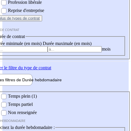
Profession libérale
Reprise d'entreprise
plus
de types de contrat
 DE CONTRAT
ée de contrat
ée minimale (en mois)
Durée maximale (en mois)
mois
er
le filtre du type de contrat
les filtres de
Durée hebdo
madaire
 hebdomadaire
Temps plein (1)
Temps partiel
Non renseignée
 HEBDOMADAIRE
cisez la durée hebdomadaire :