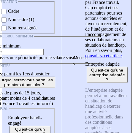
IFICATION
par France travail,
Cap emploi et ses
Cadre
partenaires pour ses
actions concrètes en
Non cadre (1)
faveur du recrutement,
Non renseignée
de l’intégration et de
l’accompagnement de
IRE BRUT MINIMUM
ses collaborateurs en
situation de handicap.
re minimum
Pour en savoir plus,
consultez cet article
.
ssez une périodicité pour le salaire saisi
Entreprise adaptée
NITÉS
Qu'est-ce qu'une
z parmi les 1ers à postuler
entreprise adaptée
?
urquoi serez-vous parmi les
premiers à postuler ?
L'entreprise adaptée
es de plus de 15 jours,
permet à un travailleur
tant moins de 4 candidatures
en situation de
t France Travail est informé)
handicap d'exercer
ICAP
une activité
professionnelle dans
Employeur handi-
des conditions
engagé
adaptées à ses
Qu'est-ce qu'un
capacités. Pour en