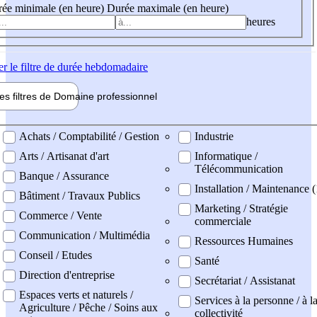
ée minimale (en heure)
Durée maximale (en heure)
heures
er
le filtre de durée hebdomadaire
les filtres de
Domaine pro
fessionnel
ne professionel
Achats / Comptabilité / Gestion
Industrie
Arts / Artisanat d'art
Informatique /
Télécommunication
Banque / Assurance
Installation / Maintenance (
Bâtiment / Travaux Publics
Marketing / Stratégie
Commerce / Vente
commerciale
Communication / Multimédia
Ressources Humaines
Conseil / Etudes
Santé
Direction d'entreprise
Secrétariat / Assistanat
Espaces verts et naturels /
Services à la personne / à l
Agriculture / Pêche / Soins aux
collectivité