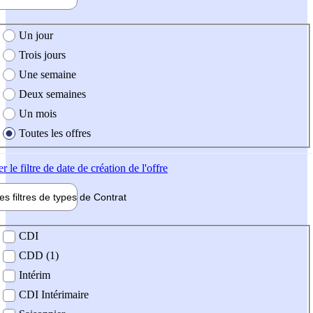
e création de l'offre
Un jour
Trois jours
Une semaine
Deux semaines
Un mois
Toutes les offres
er
le filtre de date de création de l'offre
les filtres de types de
Contrat
de contrat
CDI
CDD (1)
Intérim
CDI Intérimaire