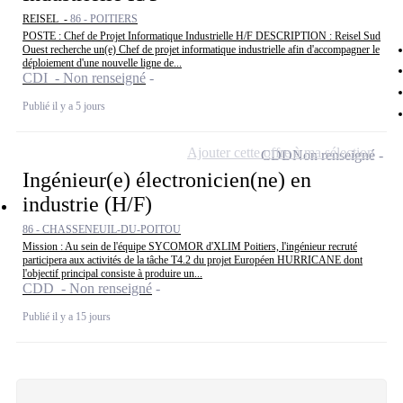
REISEL -
86 - POITIERS
POSTE : Chef de Projet Informatique Industrielle H/F DESCRIPTION : Reisel Sud
Ouest recherche un(e) Chef de projet informatique industrielle afin d'accompagner le
déploiement d'une nouvelle ligne de...
CDI - Non renseigné
Publié il y a 5 jours
Ajouter cette offre à ma sélection
CDD
Non renseigné
Ingénieur(e) électronicien(ne) en
industrie (H/F)
86 - CHASSENEUIL-DU-POITOU
Mission : Au sein de l'équipe SYCOMOR d'XLIM Poitiers, l'ingénieur recruté
participera aux activités de la tâche T4.2 du projet Européen HURRICANE dont
l'objectif principal consiste à produire un...
CDD - Non renseigné
Publié il y a 15 jours