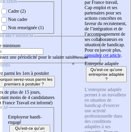
IFICATION
par France travail,
Cap emploi et ses
Cadre (2)
partenaires pour ses
actions concrètes en
Non cadre
faveur du recrutement,
Non renseignée (1)
de l’intégration et de
l’accompagnement de
IRE BRUT MINIMUM
ses collaborateurs en
situation de handicap.
re minimum
Pour en savoir plus,
consultez cet article
.
ssez une périodicité pour le salaire saisi
Entreprise adaptée
NITÉS
Qu'est-ce qu'une
z parmi les 1ers à postuler
entreprise adaptée
?
urquoi serez-vous parmi les
premiers à postuler ?
L'entreprise adaptée
es de plus de 15 jours,
permet à un travailleur
tant moins de 4 candidatures
en situation de
t France Travail est informé)
handicap d'exercer
ICAP
une activité
professionnelle dans
Employeur handi-
des conditions
engagé
adaptées à ses
Qu'est-ce qu'un
capacités. Pour en