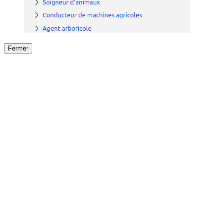
Fermer
Fermer
le détail de l'offre
/
Offre
sur
Offre précéden