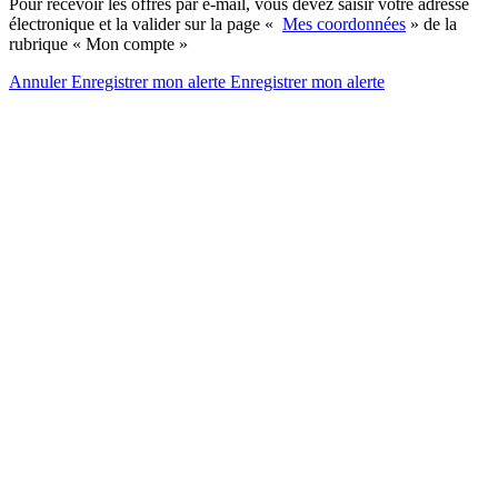
Pour recevoir les offres par e-mail, vous devez saisir votre adresse
électronique et la valider sur la page «
Mes coordonnées
» de la
rubrique « Mon compte »
Annuler
Enregistrer mon alerte
Enregistrer
mon alerte