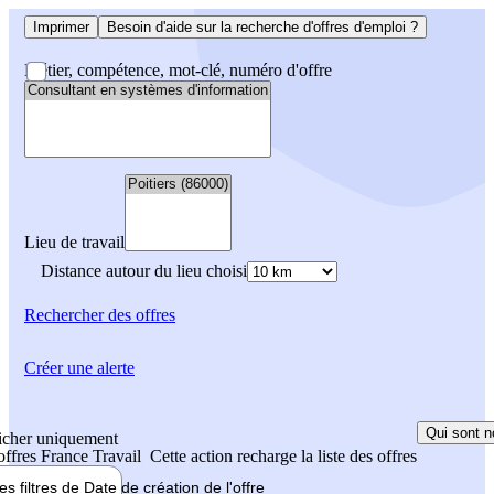
Imprimer
Besoin d'aide sur la recherche d'offres d'emploi ?
Métier, compétence, mot-clé, numéro d'offre
Lieu de travail
Distance autour du lieu choisi
Rechercher
des offres
Créer une alerte
Qui sont n
icher uniquement
 offres France Travail
Cette action recharge la liste des offres
les filtres de
Date de création
de l'offre