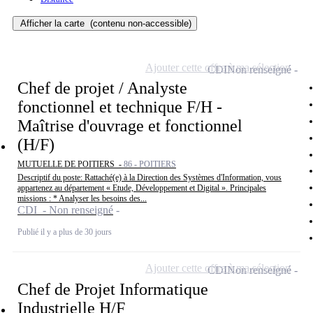
Afficher la carte
(contenu non-accessible)
Ajouter cette offre à ma sélection
CDI
Non renseigné
Chef de projet / Analyste
fonctionnel et technique F/H -
Maîtrise d'ouvrage et fonctionnel
(H/F)
MUTUELLE DE POITIERS -
86 - POITIERS
Descriptif du poste: Rattaché(e) à la Direction des Systèmes d'Information, vous
appartenez au département « Etude, Développement et Digital ». Principales
missions : * Analyser les besoins des...
CDI - Non renseigné
Publié il y a plus de 30 jours
Ajouter cette offre à ma sélection
CDI
Non renseigné
Chef de Projet Informatique
Industrielle H/F