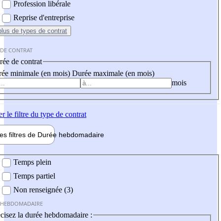
Profession libérale
Reprise d'entreprise
plus
de types de contrat
 DE CONTRAT
ée de contrat
ée minimale (en mois)
Durée maximale (en mois)
mois
er
le filtre du type de contrat
les filtres de
Durée hebdo
madaire
 hebdomadaire
Temps plein
Temps partiel
Non renseignée (3)
 HEBDOMADAIRE
cisez la durée hebdomadaire :