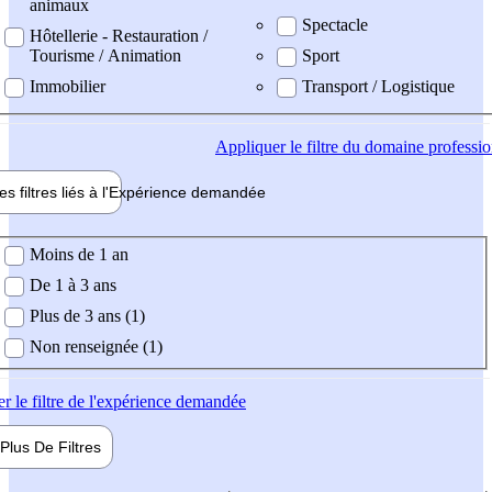
animaux
Spectacle
Hôtellerie - Restauration /
Tourisme / Animation
Sport
Immobilier
Transport / Logistique
Appliquer
le filtre du domaine professi
es filtres liés à l'
Expérience
demandée
ience demandée
Moins de 1 an
De 1 à 3 ans
Plus de 3 ans (1)
Non renseignée (1)
er
le filtre de l'expérience demandée
Plus De
Filtres