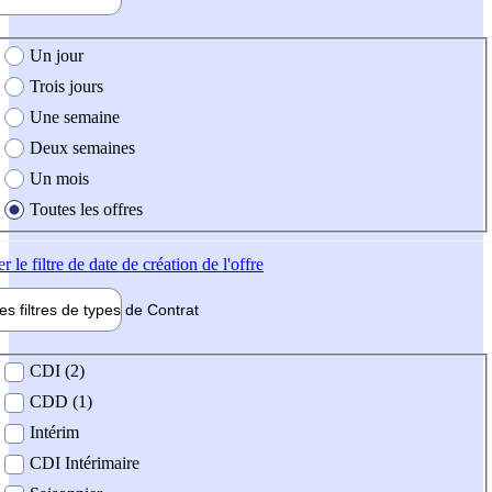
e création de l'offre
Un jour
Trois jours
Une semaine
Deux semaines
Un mois
Toutes les offres
er
le filtre de date de création de l'offre
les filtres de types de
Contrat
de contrat
CDI (2)
CDD (1)
Intérim
CDI Intérimaire