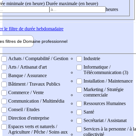
ée minimale (en heure)
Durée maximale (en heure)
heures
er
le filtre de durée hebdomadaire
les filtres de
Domaine pro
fessionnel
ne professionel
Achats / Comptabilité / Gestion
Industrie
Arts / Artisanat d'art
Informatique /
Télécommunication (3)
Banque / Assurance
Installation / Maintenance
Bâtiment / Travaux Publics
Marketing / Stratégie
Commerce / Vente
commerciale
Communication / Multimédia
Ressources Humaines
Conseil / Etudes
Santé
Direction d'entreprise
Secrétariat / Assistanat
Espaces verts et naturels /
Services à la personne / à l
Agriculture / Pêche / Soins aux
collectivité