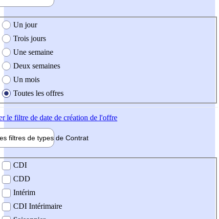
e création de l'offre
Un jour
Trois jours
Une semaine
Deux semaines
Un mois
Toutes les offres
er
le filtre de date de création de l'offre
les filtres de types de
Contrat
de contrat
CDI
CDD
Intérim
CDI Intérimaire