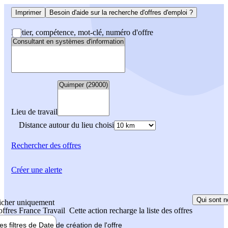
Imprimer
Besoin d'aide sur la recherche d'offres d'emploi ?
Métier, compétence, mot-clé, numéro d'offre
Lieu de travail
Distance autour du lieu choisi
Rechercher
des offres
Créer une alerte
Qui sont n
icher uniquement
 offres France Travail
Cette action recharge la liste des offres
les filtres de
Date de création
de l'offre