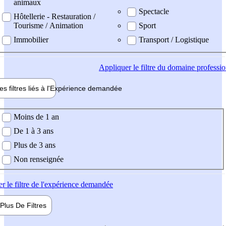
animaux
Spectacle
Hôtellerie - Restauration /
Tourisme / Animation
Sport
Immobilier
Transport / Logistique
Appliquer
le filtre du domaine professi
es filtres liés à l'
Expérience
demandée
ience demandée
Moins de 1 an
De 1 à 3 ans
Plus de 3 ans
Non renseignée
er
le filtre de l'expérience demandée
Plus De
Filtres