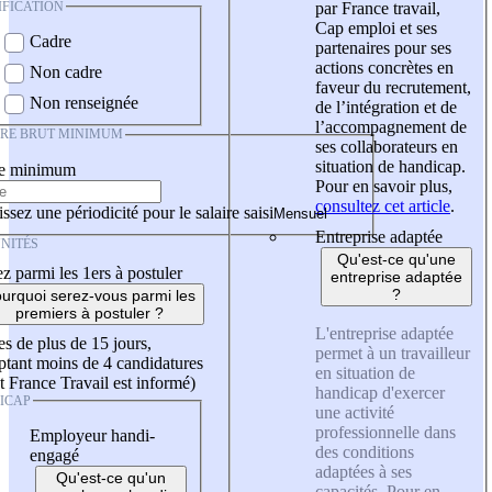
IFICATION
par France travail,
Cap emploi et ses
Cadre
partenaires pour ses
actions concrètes en
Non cadre
faveur du recrutement,
Non renseignée
de l’intégration et de
l’accompagnement de
IRE BRUT MINIMUM
ses collaborateurs en
situation de handicap.
re minimum
Pour en savoir plus,
consultez cet article
.
ssez une périodicité pour le salaire saisi
Entreprise adaptée
NITÉS
Qu'est-ce qu'une
z parmi les 1ers à postuler
entreprise adaptée
?
urquoi serez-vous parmi les
premiers à postuler ?
L'entreprise adaptée
es de plus de 15 jours,
permet à un travailleur
tant moins de 4 candidatures
en situation de
t France Travail est informé)
handicap d'exercer
ICAP
une activité
professionnelle dans
Employeur handi-
des conditions
engagé
adaptées à ses
Qu'est-ce qu'un
capacités. Pour en