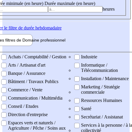
ée minimale (en heure)
Durée maximale (en heure)
heures
er
le filtre de durée hebdomadaire
les filtres de
Domaine pro
fessionnel
ne professionel
Achats / Comptabilité / Gestion
Industrie
Arts / Artisanat d'art
Informatique /
Télécommunication
Banque / Assurance
Installation / Maintenance
Bâtiment / Travaux Publics
Marketing / Stratégie
Commerce / Vente
commerciale
Communication / Multimédia
Ressources Humaines
Conseil / Etudes
Santé
Direction d'entreprise
Secrétariat / Assistanat
Espaces verts et naturels /
Services à la personne / à l
Agriculture / Pêche / Soins aux
collectivité