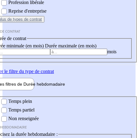
Profession libérale
Reprise d'entreprise
plus
de types de contrat
 DE CONTRAT
ée de contrat
ée minimale (en mois)
Durée maximale (en mois)
mois
er
le filtre du type de contrat
les filtres de
Durée hebdo
madaire
 hebdomadaire
Temps plein
Temps partiel
Non renseignée
 HEBDOMADAIRE
cisez la durée hebdomadaire :