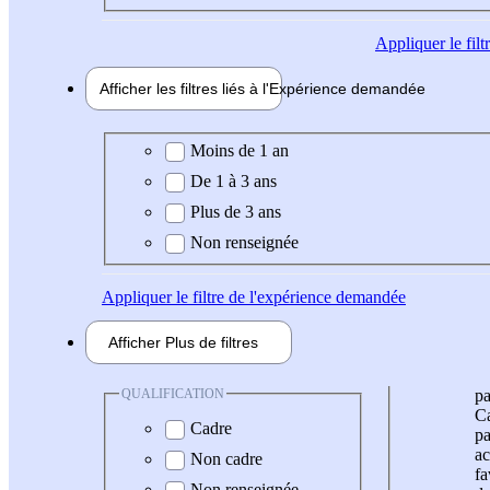
Appliquer
le fil
Afficher les filtres liés à l'
Expérience
demandée
Expérience demandée
Moins de 1 an
De 1 à 3 ans
Plus de 3 ans
Non renseignée
Appliquer
le filtre de l'expérience demandée
Afficher
Plus de
filtres
QUALIFICATION
pa
Ca
Cadre
pa
ac
Non cadre
fa
Non renseignée