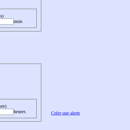
s)
mois
ure)
heures
Créer une alerte