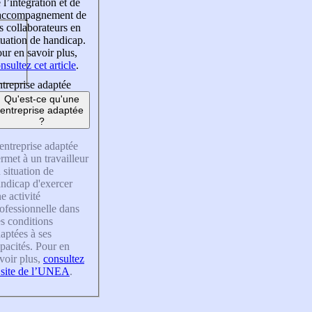
 l’intégration et de
’accompagnement de
s collaborateurs en
tuation de handicap.
ur en savoir plus,
nsultez cet article
.
treprise adaptée
Qu'est-ce qu'une
entreprise adaptée
?
entreprise adaptée
rmet à un travailleur
 situation de
ndicap d'exercer
e activité
ofessionnelle dans
s conditions
aptées à ses
pacités. Pour en
voir plus,
consultez
 site de l’UNEA
.