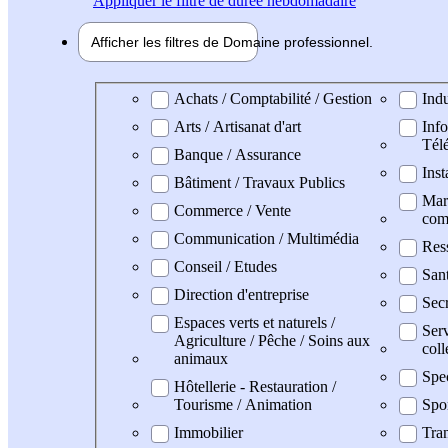
Appliquer
le filtre de durée hebdomadaire
Afficher les filtres de
Domaine pro
fessionnel
Domaine professionel
Achats / Comptabilité / Gestion
Indu
Arts / Artisanat d'art
Info
Tél
Banque / Assurance
Inst
Bâtiment / Travaux Publics
Mark
Commerce / Vente
com
Communication / Multimédia
Res
Conseil / Etudes
San
Direction d'entreprise
Secr
Espaces verts et naturels /
Serv
Agriculture / Pêche / Soins aux
coll
animaux
Spe
Hôtellerie - Restauration /
Tourisme / Animation
Spo
Immobilier
Tran