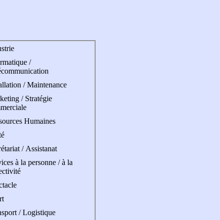
strie
rmatique /
écommunication
allation / Maintenance
eting / Stratégie
merciale
sources Humaines
té
étariat / Assistanat
ices à la personne / à la
ectivité
ctacle
rt
sport / Logistique