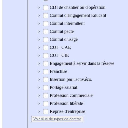
CDI de chantier ou d'opération
Contrat d'Engagement Educatif
Contrat intermittent
Contrat pacte
Contrat d'usage
CUI - CAE
CUI - CIE
Engagement à servir dans la réserve
Franchise
Insertion par l'activ.éco.
Portage salarial
Profession commerciale
Profession libérale
Reprise d'entreprise
Voir plus
de types de contrat