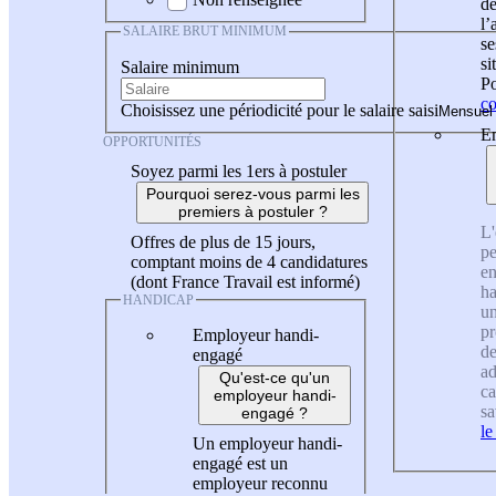
de
l
SALAIRE BRUT MINIMUM
se
si
Salaire minimum
Po
co
Choisissez une périodicité pour le salaire saisi
En
OPPORTUNITÉS
Soyez parmi les 1ers à postuler
Pourquoi serez-vous parmi les
premiers à postuler ?
L'
Offres de plus de 15 jours,
pe
comptant moins de 4 candidatures
en
(dont France Travail est informé)
ha
HANDICAP
un
pr
Employeur handi-
de
engagé
ad
Qu'est-ce qu'un
ca
employeur handi-
sa
engagé ?
le
Un employeur handi-
engagé est un
employeur reconnu