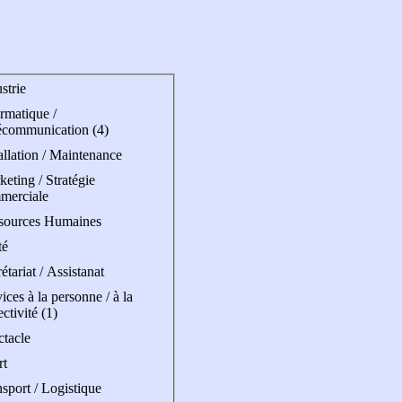
strie
rmatique /
écommunication (4)
allation / Maintenance
eting / Stratégie
merciale
sources Humaines
té
étariat / Assistanat
ices à la personne / à la
ectivité (1)
ctacle
rt
sport / Logistique