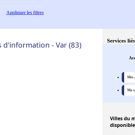
Appliquer
les filtres
Services lié
d'information - Var (83)
Acc
Mes 
Ma sé
Villes
du m
disponible