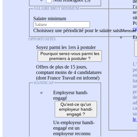
de
l
SALAIRE BRUT MINIMUM
se
si
Salaire minimum
Po
co
Choisissez une périodicité pour le salaire saisi
En
OPPORTUNITÉS
Soyez parmi les 1ers à postuler
Pourquoi serez-vous parmi les
premiers à postuler ?
L'
Offres de plus de 15 jours,
pe
comptant moins de 4 candidatures
en
(dont France Travail est informé)
ha
HANDICAP
un
pr
Employeur handi-
de
engagé
ad
Qu'est-ce qu'un
ca
employeur handi-
sa
engagé ?
le
Un employeur handi-
engagé est un
employeur reconnu