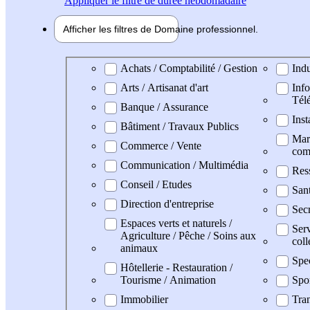
Appliquer
le filtre de durée hebdomadaire
Afficher les filtres de
Domaine pro
fessionnel
Domaine professionel
Achats / Comptabilité / Gestion
Indu
Arts / Artisanat d'art
Info
Tél
Banque / Assurance
Inst
Bâtiment / Travaux Publics
Mark
Commerce / Vente
com
Communication / Multimédia
Res
Conseil / Etudes
San
Direction d'entreprise
Secr
Espaces verts et naturels /
Serv
Agriculture / Pêche / Soins aux
coll
animaux
Spe
Hôtellerie - Restauration /
Tourisme / Animation
Spo
Immobilier
Tran