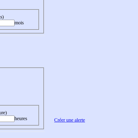
s)
mois
ure)
heures
Créer une alerte