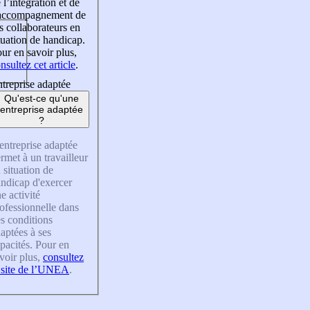
 l’intégration et de
’accompagnement de
s collaborateurs en
tuation de handicap.
ur en savoir plus,
nsultez cet article
.
treprise adaptée
Qu'est-ce qu'une
entreprise adaptée
?
entreprise adaptée
rmet à un travailleur
 situation de
ndicap d'exercer
e activité
ofessionnelle dans
s conditions
aptées à ses
pacités. Pour en
voir plus,
consultez
 site de l’UNEA
.