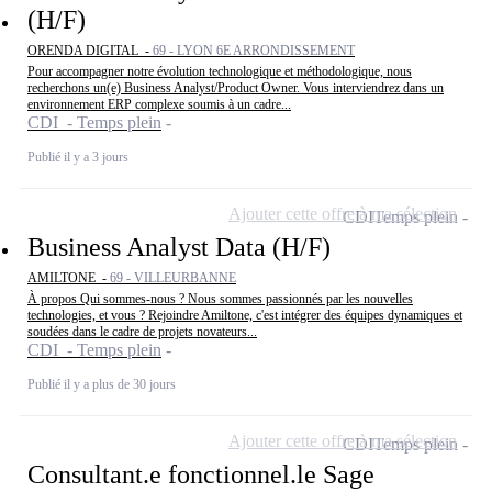
(H/F)
ORENDA DIGITAL -
69 - LYON 6E ARRONDISSEMENT
Pour accompagner notre évolution technologique et méthodologique, nous
recherchons un(e) Business Analyst/Product Owner. Vous interviendrez dans un
environnement ERP complexe soumis à un cadre...
CDI - Temps plein
Publié il y a 3 jours
Ajouter cette offre à ma sélection
CDI
Temps plein
Business Analyst Data (H/F)
AMILTONE -
69 - VILLEURBANNE
À propos Qui sommes-nous ? Nous sommes passionnés par les nouvelles
technologies, et vous ? Rejoindre Amiltone, c'est intégrer des équipes dynamiques et
soudées dans le cadre de projets novateurs...
CDI - Temps plein
Publié il y a plus de 30 jours
Ajouter cette offre à ma sélection
CDI
Temps plein
Consultant.e fonctionnel.le Sage