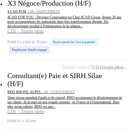
X3 Négoce/Production (H/F)
4 CAD PLM -
69 - SAINT-PRIEST
4CAD FOR YOU : Devenez Connexateur.ice Chez 4CAD Group, depuis 20 ans
nous accompagnons les industriels dans leur transformation digitale. Du
développement produit à l'optimisation de la relation...
CDI - Temps plein
Publié il y a plus de 30 jours
Soyez parmi les 1ers à postuler
Employeur handi-engagé
Ajouter cette offre à ma sélection
CDI
Temps plein
Consultant(e) Paie et SIRH Silae
(H/F)
BDO RHONE-ALPES -
69 - SAINT-PRIEST
5ème réseau mondial d'audit et de conseil, BDO accompagne le développement de
ses clients, de la start-up aux grands comptes, en France et à l'international. Bien
plus qu'un cabinet, BDO est une...
CDI - Temps plein
Publié il y a 16 jours