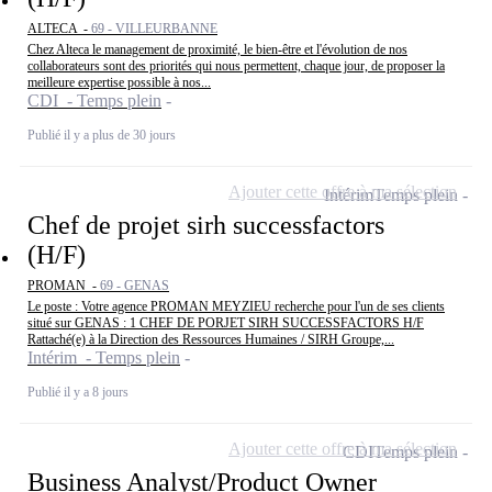
ALTECA -
69 - VILLEURBANNE
Chez Alteca le management de proximité, le bien-être et l'évolution de nos
collaborateurs sont des priorités qui nous permettent, chaque jour, de proposer la
meilleure expertise possible à nos...
CDI - Temps plein
Publié il y a plus de 30 jours
Ajouter cette offre à ma sélection
Intérim
Temps plein
Chef de projet sirh successfactors
(H/F)
PROMAN -
69 - GENAS
Le poste : Votre agence PROMAN MEYZIEU recherche pour l'un de ses clients
situé sur GENAS : 1 CHEF DE PORJET SIRH SUCCESSFACTORS H/F
Rattaché(e) à la Direction des Ressources Humaines / SIRH Groupe,...
Intérim - Temps plein
Publié il y a 8 jours
Ajouter cette offre à ma sélection
CDI
Temps plein
Business Analyst/Product Owner