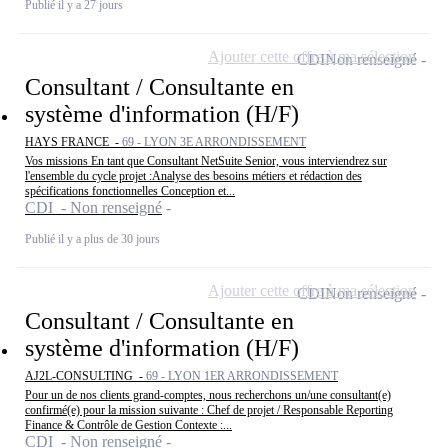
Publié il y a 27 jours
Ajouter cette offre à ma sélection
CDI
Non renseigné
Consultant / Consultante en
système d'information (H/F)
HAYS FRANCE -
69 - LYON 3E ARRONDISSEMENT
Vos missions En tant que Consultant NetSuite Senior, vous interviendrez sur
l'ensemble du cycle projet :Analyse des besoins métiers et rédaction des
spécifications fonctionnelles Conception et...
CDI - Non renseigné
Publié il y a plus de 30 jours
Ajouter cette offre à ma sélection
CDI
Non renseigné
Consultant / Consultante en
système d'information (H/F)
AJ2L-CONSULTING -
69 - LYON 1ER ARRONDISSEMENT
Pour un de nos clients grand-comptes, nous recherchons un/une consultant(e)
confirmé(e) pour la mission suivante : Chef de projet / Responsable Reporting
Finance & Contrôle de Gestion Contexte :...
CDI - Non renseigné