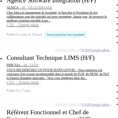
Agence Software Integration (H/F)
ALTECA -
69 - VILLEURBANNE
Chez Alteca le management de proximité, le bien-être et l'évolution de nos
collaborateurs sont des priorités qui nous permettent, chaque jour, de proposer la
meilleure expertise possible à nos...
CDI - Temps plein
Publié il y a plus de 30 jours
Soyez parmi les 1ers à postuler
Ajouter cette offre à ma sélection
CDI
Temps plein
Consultant Technique LIMS (H/F)
PERCALL -
69 - LYON
VOUS RECHERCHEZ UN POSTE DANS LEQUEL - Vous participez à la
croissance d'un groupe incontournable dans le monde du PLM, du MOM, de l'IoT
et d'autres domaines innovants - Vous vous impliquez dans des...
CDI - Temps plein
Publié il y a 7 jours
Ajouter cette offre à ma sélection
CDI
Temps plein
Référent Fonctionnel et Chef de