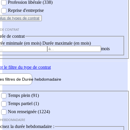
Profession libérale (338)
Reprise d'entreprise
plus
de types de contrat
 DE CONTRAT
ée de contrat
ée minimale (en mois)
Durée maximale (en mois)
mois
er
le filtre du type de contrat
les filtres de
Durée hebdo
madaire
 hebdomadaire
Temps plein (91)
Temps partiel (1)
Non renseignée (1224)
 HEBDOMADAIRE
cisez la durée hebdomadaire :