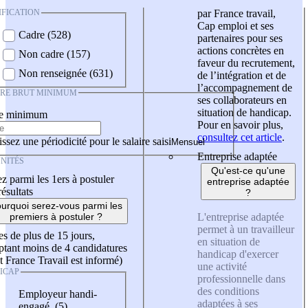
IFICATION
par France travail,
Cap emploi et ses
Cadre (528)
partenaires pour ses
actions concrètes en
Non cadre (157)
faveur du recrutement,
Non renseignée (631)
de l’intégration et de
l’accompagnement de
IRE BRUT MINIMUM
ses collaborateurs en
situation de handicap.
re minimum
Pour en savoir plus,
consultez cet article
.
ssez une périodicité pour le salaire saisi
Entreprise adaptée
NITÉS
Qu'est-ce qu'une
z parmi les 1ers à postuler
entreprise adaptée
résultats
?
urquoi serez-vous parmi les
L'entreprise adaptée
premiers à postuler ?
permet à un travailleur
es de plus de 15 jours,
en situation de
tant moins de 4 candidatures
handicap d'exercer
t France Travail est informé)
une activité
ICAP
professionnelle dans
des conditions
Employeur handi-
adaptées à ses
engagé (5)