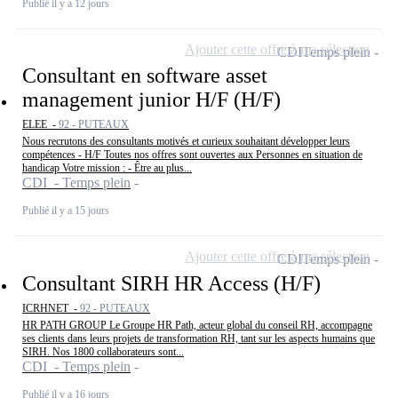
Publié il y a 12 jours
Ajouter cette offre à ma sélection
CDI
Temps plein
Consultant en software asset
management junior H/F (H/F)
ELEE -
92 - PUTEAUX
Nous recrutons des consultants motivés et curieux souhaitant développer leurs
compétences - H/F Toutes nos offres sont ouvertes aux Personnes en situation de
handicap Votre mission : - Être au plus...
CDI - Temps plein
Publié il y a 15 jours
Ajouter cette offre à ma sélection
CDI
Temps plein
Consultant SIRH HR Access (H/F)
ICRHNET -
92 - PUTEAUX
HR PATH GROUP Le Groupe HR Path, acteur global du conseil RH, accompagne
ses clients dans leurs projets de transformation RH, tant sur les aspects humains que
SIRH. Nos 1800 collaborateurs sont...
CDI - Temps plein
Publié il y a 16 jours