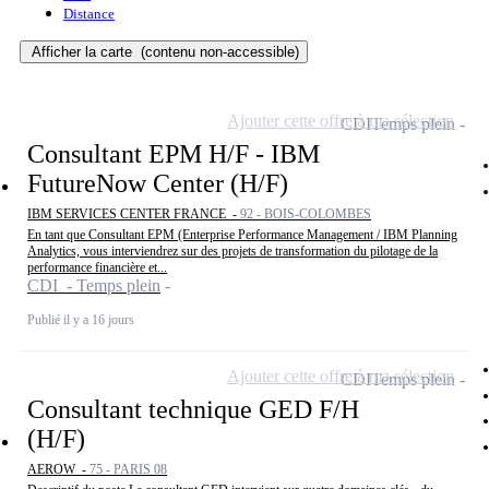
Distance
Afficher la carte
(contenu non-accessible)
Ajouter cette offre à ma sélection
CDI
Temps plein
Consultant EPM H/F - IBM
FutureNow Center (H/F)
IBM SERVICES CENTER FRANCE -
92 - BOIS-COLOMBES
En tant que Consultant EPM (Enterprise Performance Management / IBM Planning
Analytics, vous interviendrez sur des projets de transformation du pilotage de la
performance financière et...
CDI - Temps plein
Publié il y a 16 jours
Ajouter cette offre à ma sélection
CDI
Temps plein
Consultant technique GED F/H
(H/F)
AEROW -
75 - PARIS 08