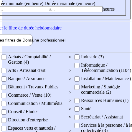
ée minimale (en heure)
Durée maximale (en heure)
heures
er
le filtre de durée hebdomadaire
les filtres de
Domaine pro
fessionnel
ne professionel
Achats / Comptabilité /
Industrie (3)
Gestion (4)
Informatique /
Arts / Artisanat d'art
Télécommunication (1104)
Banque / Assurance
Installation / Maintenance 
Bâtiment / Travaux Publics
Marketing / Stratégie
commerciale (2)
Commerce / Vente (10)
Ressources Humaines (1)
Communication / Multimédia
Santé
Conseil / Etudes
Secrétariat / Assistanat
Direction d'entreprise
Services à la personne / à l
Espaces verts et naturels /
collectivité (3)