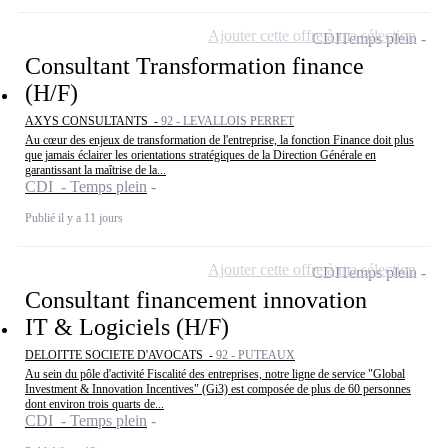
Ajouter cette offre à ma sélection
CDI
Temps plein
Consultant Transformation finance
(H/F)
AXYS CONSULTANTS -
92 - LEVALLOIS PERRET
Au cœur des enjeux de transformation de l'entreprise, la fonction Finance doit plus
que jamais éclairer les orientations stratégiques de la Direction Générale en
garantissant la maîtrise de la...
CDI - Temps plein
Publié il y a 11 jours
Ajouter cette offre à ma sélection
CDI
Temps plein
Consultant financement innovation
IT & Logiciels (H/F)
DELOITTE SOCIETE D'AVOCATS -
92 - PUTEAUX
Au sein du pôle d'activité Fiscalité des entreprises, notre ligne de service "Global
Investment & Innovation Incentives" (Gi3) est composée de plus de 60 personnes
dont environ trois quarts de...
CDI - Temps plein