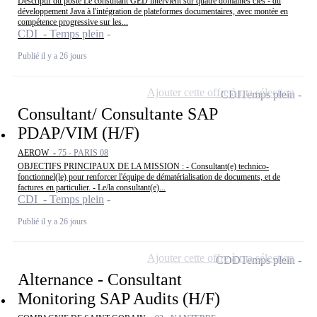
Descriptif du poste Le consultant GED intervient sur quatre domaines clés - du
développement Java à l'intégration de plateformes documentaires, avec montée en
compétence progressive sur les...
CDI - Temps plein
Publié il y a 26 jours
Ajouter cette offre à ma sélection
CDI
Temps plein
Consultant/ Consultante SAP
PDAP/VIM (H/F)
AEROW -
75 - PARIS 08
OBJECTIFS PRINCIPAUX DE LA MISSION : - Consultant(e) technico-
fonctionnel(le) pour renforcer l'équipe de dématérialisation de documents, et de
factures en particulier. - Le/la consultant(e)...
CDI - Temps plein
Publié il y a 26 jours
Ajouter cette offre à ma sélection
CDD
Temps plein
Alternance - Consultant
Monitoring SAP Audits (H/F)