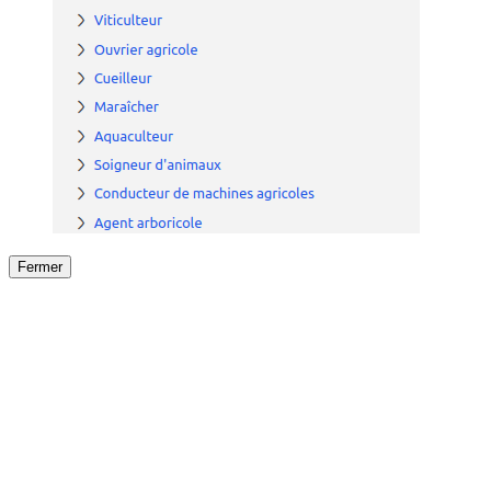
Fermer
Fermer
le détail de l'offre
/
Offre
sur
Offre précéden