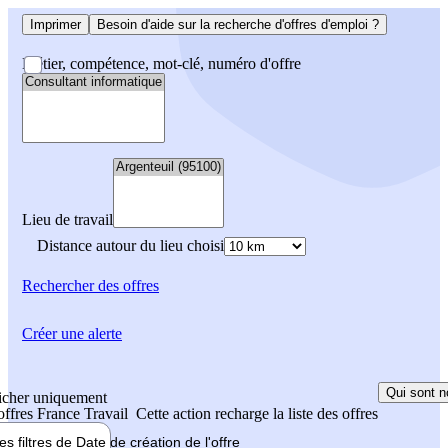
Imprimer
Besoin d'aide sur la recherche d'offres d'emploi ?
Métier, compétence, mot-clé, numéro d'offre
Lieu de travail
Distance autour du lieu choisi
Rechercher
des offres
Créer une alerte
Qui sont n
icher uniquement
 offres France Travail
Cette action recharge la liste des offres
les filtres de
Date de création
de l'offre