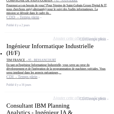
COMPAGNIE DE SAINT-GOBAIN -
92 - NANTERRE
Pourquoi a-t-on besoin de vous? Pour l'équipe de Saint-Gobain Group Digital & IT,
nous cherchons un(e) alternant(e) pour le suivi des Audits informatiques. La
mission se déroule dans le cadre du...
CDD - Temps plein
Publié il y a 2 jours
Ajouter cette offre à ma sélection
CDI
Temps plein
Ingénieur Informatique Industrielle
(H/F)
TIM FRANCE -
95 - BESSANCOURT
En tant qu'Ingénieur Informatique Industrielle, vous serez au cœur du
développement et de l'intégration de la programmation de machines spéciales. Vous
serez impliqué dans les aspects mécaniques,...
CDI - Temps plein
Publié il y a 16 jours
Ajouter cette offre à ma sélection
CDI
Temps plein
Consultant IBM Planning
Analytics - Ingénieur IA &