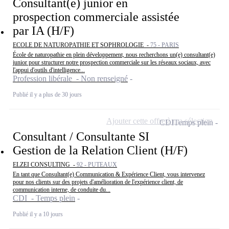
Consultant(e) junior en
prospection commerciale assistée
par IA (H/F)
ECOLE DE NATUROPATHIE ET SOPHROLOGIE -
75 - PARIS
École de naturopathie en plein développement, nous recherchons un(e) consultant(e)
junior pour structurer notre prospection commerciale sur les réseaux sociaux, avec
l'appui d'outils d'intelligence...
Profession libérale - Non renseigné
Publié il y a plus de 30 jours
Ajouter cette offre à ma sélection
CDI
Temps plein
Consultant / Consultante SI
Gestion de la Relation Client (H/F)
ELZEI CONSULTING -
92 - PUTEAUX
En tant que Consultant(e) Communication & Expérience Client, vous intervenez
pour nos clients sur des projets d'amélioration de l'expérience client, de
communication interne, de conduite du...
CDI - Temps plein
Publié il y a 10 jours