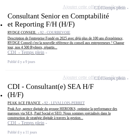
Ajouter cette offre à ma sélection
CDI
Temps plein
Consultant Senior en Comptabilité
et Reporting F/H (H/F)
RYDGE CONSEIL -
92 - COURBEVOIE
Description de l'entreprise Fondé en 2025 avec déjà plus de 100 ans d'expérience,
RYDGE Conseil c'est la nouvelle référence du conseil aux entrepreneurs ! Chaque
jour, nos 4 500 Rydgers, répartis...
CDI - Temps plein
Publié il y a 9 jours
Ajouter cette offre à ma sélection
CDI
Temps plein
CDI - Consultant(e) SEA H/F
(H/F)
PEAK ACE FRANCE -
92 - LEVALLOIS-PERRET
Peak Ace, agence digitale du groupe HEROIKS, optimise la performance des
marques via SEA, Paid Social et SEO. Nous sommes spécialisés dans la
construction de stratégie digitale à travers la gestion...
CDI - Temps plein
Publié il y a 11 jours