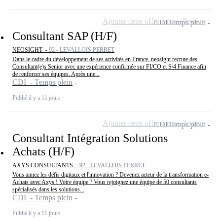
Ajouter cette offre à ma sélection
CDI
Temps plein
Consultant SAP (H/F)
NEOSIGHT -
92 - LEVALLOIS PERRET
Dans le cadre du développement de ses activités en France, neosight recrute des
Consultant(e)s Senior avec une expérience confirmée sur FI/CO et S/4 Finance afin
de renforcer ses équipes. Après une...
CDI - Temps plein
Publié il y a 11 jours
Ajouter cette offre à ma sélection
CDI
Temps plein
Consultant Intégration Solutions
Achats (H/F)
AXYS CONSULTANTS -
92 - LEVALLOIS PERRET
Vous aimez les défis digitaux et l'innovation ? Devenez acteur de la transformation e-
Achats avec Axys ! Votre équipe ? Vous rejoignez une équipe de 50 consultants
spécialisés dans les solutions...
CDI - Temps plein
Publié il y a 11 jours