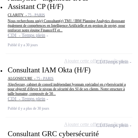
Assistant CP (H/F)
CLARITY -
75 - PARIS
Nous recherchons un(e) Consultant(e) TM1 / IBM Planning Analytics disposant
également de compétences en Intelligence Artificielle et en gestion de projet, pour
renforcer notre équipe Finance/IT et...
CDI - Temps plein
Publié il y a 30 jours
Ajouter cette offre à ma sélection
CDI
Temps plein
Consultant IAM Okta (H/F)
ALGOSECURE -
75 - PARIS
AlgoSecure, cabinet de conseil indépendant lyonnais spécialisé en cybersécurité a
pour objectif d'élever le niveau de sécurité des SI de ses clients. Notre structure à
taille humaine, composée de 50...
CDI - Temps plein
Publié il y a plus de 30 jours
Ajouter cette offre à ma sélection
CDI
Temps plein
Consultant GRC cybersécurité