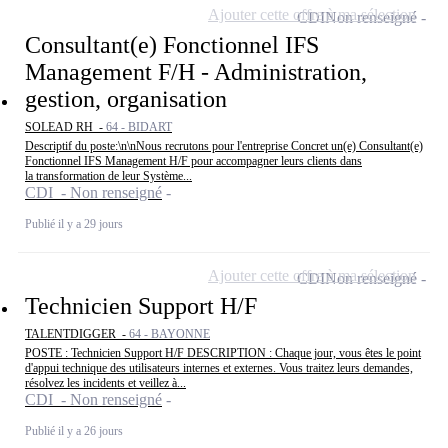
Ajouter cette offre à ma sélection
CDI
Non renseigné
Consultant(e) Fonctionnel IFS
Management F/H - Administration,
gestion, organisation
SOLEAD RH -
64 - BIDART
Descriptif du poste:\n\nNous recrutons pour l'entreprise Concret un(e) Consultant(e)
Fonctionnel IFS Management H/F pour accompagner leurs clients dans
la transformation de leur Système...
CDI - Non renseigné
Publié il y a 29 jours
Ajouter cette offre à ma sélection
CDI
Non renseigné
Technicien Support H/F
TALENTDIGGER -
64 - BAYONNE
POSTE : Technicien Support H/F DESCRIPTION : Chaque jour, vous êtes le point
d'appui technique des utilisateurs internes et externes. Vous traitez leurs demandes,
résolvez les incidents et veillez à...
CDI - Non renseigné
Publié il y a 26 jours