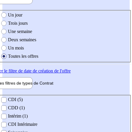
e création de l'offre
Un jour
Trois jours
Une semaine
Deux semaines
Un mois
Toutes les offres
er
le filtre de date de création de l'offre
les filtres de types de
Contrat
de contrat
CDI (5)
CDD (1)
Intérim (1)
CDI Intérimaire