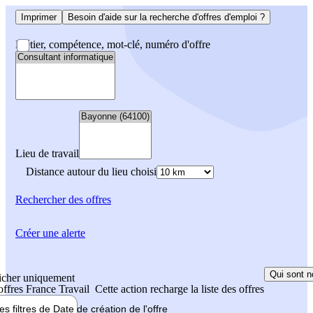
Imprimer
Besoin d'aide sur la recherche d'offres d'emploi ?
Métier, compétence, mot-clé, numéro d'offre
Lieu de travail
Distance autour du lieu choisi
Rechercher
des offres
Créer une alerte
Qui sont n
icher uniquement
 offres France Travail
Cette action recharge la liste des offres
les filtres de
Date de création
de l'offre