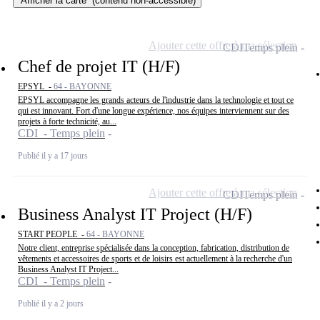
Afficher la carte
(contenu non-accessible)
Ajouter cette offre à ma sélection
CDI
Temps plein
Chef de projet IT (H/F)
EPSYL -
64 - BAYONNE
EPSYL accompagne les grands acteurs de l'industrie dans la technologie et tout ce
qui est innovant. Fort d'une longue expérience, nos équipes interviennent sur des
projets à forte technicité, au...
CDI - Temps plein
Publié il y a 17 jours
Ajouter cette offre à ma sélection
CDI
Temps plein
Business Analyst IT Project (H/F)
START PEOPLE -
64 - BAYONNE
Notre client, entreprise spécialisée dans la conception, fabrication, distribution de
vêtements et accessoires de sports et de loisirs est actuellement à la recherche d'un
Business Analyst IT Project...
CDI - Temps plein
Publié il y a 2 jours