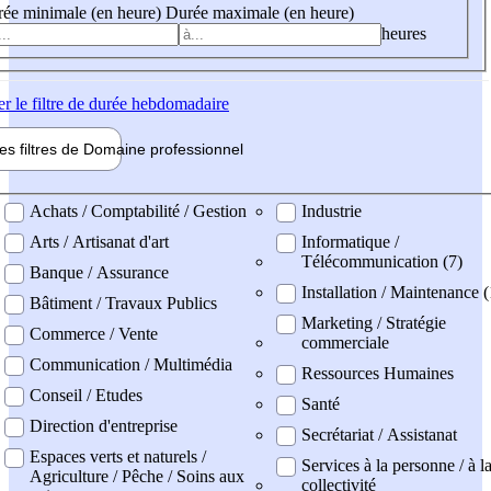
ée minimale (en heure)
Durée maximale (en heure)
heures
er
le filtre de durée hebdomadaire
les filtres de
Domaine pro
fessionnel
ne professionel
Achats / Comptabilité / Gestion
Industrie
Arts / Artisanat d'art
Informatique /
Télécommunication (7)
Banque / Assurance
Installation / Maintenance (
Bâtiment / Travaux Publics
Marketing / Stratégie
Commerce / Vente
commerciale
Communication / Multimédia
Ressources Humaines
Conseil / Etudes
Santé
Direction d'entreprise
Secrétariat / Assistanat
Espaces verts et naturels /
Services à la personne / à l
Agriculture / Pêche / Soins aux
collectivité