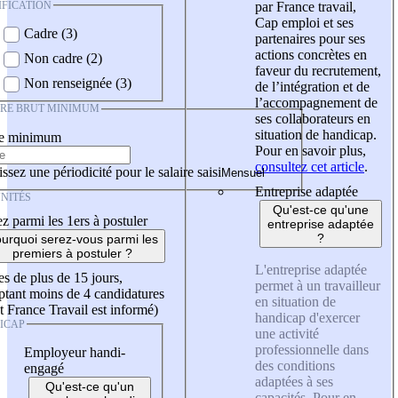
IFICATION
par France travail,
Cap emploi et ses
Cadre (3)
partenaires pour ses
actions concrètes en
Non cadre (2)
faveur du recrutement,
Non renseignée (3)
de l’intégration et de
l’accompagnement de
IRE BRUT MINIMUM
ses collaborateurs en
situation de handicap.
re minimum
Pour en savoir plus,
consultez cet article
.
ssez une périodicité pour le salaire saisi
Entreprise adaptée
NITÉS
Qu'est-ce qu'une
z parmi les 1ers à postuler
entreprise adaptée
?
urquoi serez-vous parmi les
premiers à postuler ?
L'entreprise adaptée
es de plus de 15 jours,
permet à un travailleur
tant moins de 4 candidatures
en situation de
t France Travail est informé)
handicap d'exercer
ICAP
une activité
professionnelle dans
Employeur handi-
des conditions
engagé
adaptées à ses
Qu'est-ce qu'un
capacités. Pour en