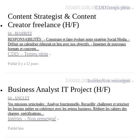
Ajouter cette offre à ma sélection
CDD
Temps plein
Content Strategist & Content
Creator freelance (H/F)
64 - BIARRITZ
RESPONSABILITÉS : - Construire et faire évoluer notre stratégie Social Media. -
Définir un calendrier éditorial en lien avec nos objectifs. - Imaginer de nouveaux
formats et concepts...
CDD - Temps plein
Publié il y a 12 jours
Ajouter cette offre à ma sélection
Intérim
Non renseigné
Business Analyst IT Project (H/F)
64 - ANGLET
Vos missions principales : Analyse fonctionnelle- Recueillir, challenger et prioriser
les besoins métier en cohérence avec les enjeux business- Rédiger les cahiers des
charges, spécifications...
Intérim - Non renseigné
Publié hier