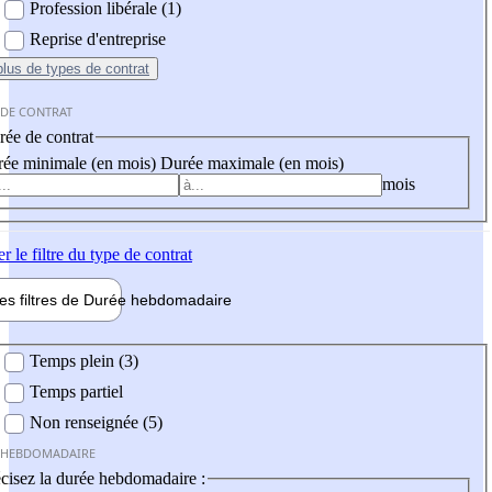
Profession libérale (1)
Reprise d'entreprise
plus
de types de contrat
 DE CONTRAT
ée de contrat
ée minimale (en mois)
Durée maximale (en mois)
mois
er
le filtre du type de contrat
les filtres de
Durée hebdo
madaire
 hebdomadaire
Temps plein (3)
Temps partiel
Non renseignée (5)
 HEBDOMADAIRE
cisez la durée hebdomadaire :