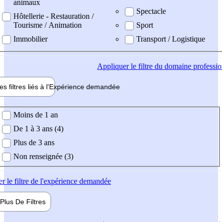
animaux
Spectacle
Hôtellerie - Restauration /
Tourisme / Animation
Sport
Immobilier
Transport / Logistique
Appliquer
le filtre du domaine professi
es filtres liés à l'
Expérience
demandée
ience demandée
Moins de 1 an
De 1 à 3 ans (4)
Plus de 3 ans
Non renseignée (3)
er
le filtre de l'expérience demandée
Plus De
Filtres