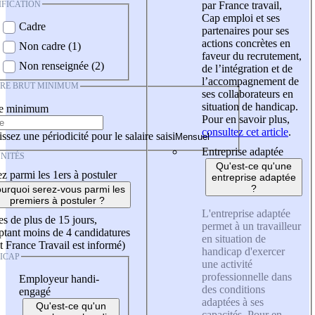
IFICATION
par France travail,
Cap emploi et ses
Cadre
partenaires pour ses
actions concrètes en
Non cadre (1)
faveur du recrutement,
Non renseignée (2)
de l’intégration et de
l’accompagnement de
IRE BRUT MINIMUM
ses collaborateurs en
situation de handicap.
re minimum
Pour en savoir plus,
consultez cet article
.
ssez une périodicité pour le salaire saisi
Entreprise adaptée
NITÉS
Qu'est-ce qu'une
z parmi les 1ers à postuler
entreprise adaptée
?
urquoi serez-vous parmi les
premiers à postuler ?
L'entreprise adaptée
es de plus de 15 jours,
permet à un travailleur
tant moins de 4 candidatures
en situation de
t France Travail est informé)
handicap d'exercer
ICAP
une activité
professionnelle dans
Employeur handi-
des conditions
engagé
adaptées à ses
Qu'est-ce qu'un
capacités. Pour en