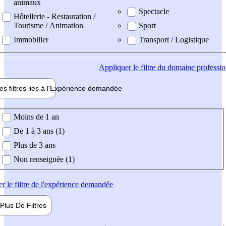
animaux
Spectacle
Hôtellerie - Restauration /
Tourisme / Animation
Sport
Immobilier
Transport / Logistique
Appliquer
le filtre du domaine professi
es filtres liés à l'
Expérience
demandée
ience demandée
Moins de 1 an
De 1 à 3 ans (1)
Plus de 3 ans
Non renseignée (1)
er
le filtre de l'expérience demandée
Plus De
Filtres