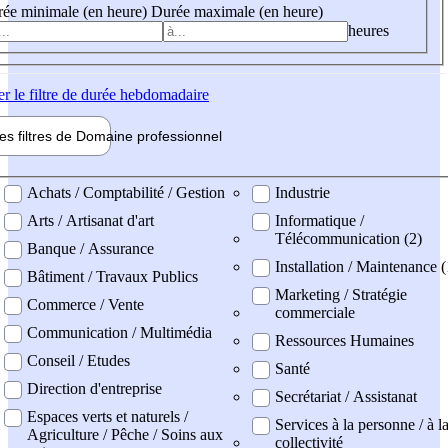
ée minimale (en heure)
Durée maximale (en heure)
heures
er
le filtre de durée hebdomadaire
les filtres de
Domaine pro
fessionnel
ne professionel
Achats / Comptabilité / Gestion
Industrie
Arts / Artisanat d'art
Informatique /
Télécommunication (2)
Banque / Assurance
Installation / Maintenance (
Bâtiment / Travaux Publics
Marketing / Stratégie
Commerce / Vente
commerciale
Communication / Multimédia
Ressources Humaines
Conseil / Etudes
Santé
Direction d'entreprise
Secrétariat / Assistanat
Espaces verts et naturels /
Services à la personne / à l
Agriculture / Pêche / Soins aux
collectivité