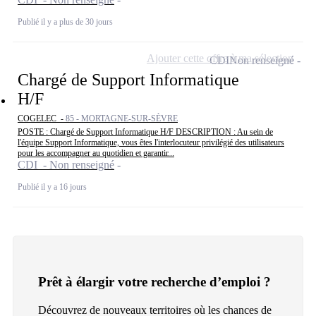
Publié il y a plus de 30 jours
Ajouter cette offre à ma sélection
CDI
Non renseigné
Chargé de Support Informatique
H/F
COGELEC -
85 - MORTAGNE-SUR-SÈVRE
POSTE : Chargé de Support Informatique H/F DESCRIPTION : Au sein de
l'équipe Support Informatique, vous êtes l'interlocuteur privilégié des utilisateurs
pour les accompagner au quotidien et garantir...
CDI - Non renseigné
Publié il y a 16 jours
Prêt à élargir votre recherche d’emploi ?
Découvrez de nouveaux territoires où les chances de