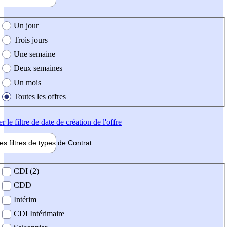
e création de l'offre
Un jour
Trois jours
Une semaine
Deux semaines
Un mois
Toutes les offres
er
le filtre de date de création de l'offre
les filtres de types de
Contrat
de contrat
CDI (2)
CDD
Intérim
CDI Intérimaire