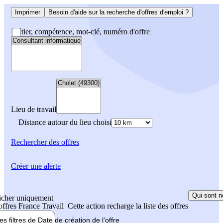
Imprimer
Besoin d'aide sur la recherche d'offres d'emploi ?
Métier, compétence, mot-clé, numéro d'offre
Lieu de travail
Distance autour du lieu choisi
Rechercher
des offres
Créer une alerte
Qui sont n
icher uniquement
 offres France Travail
Cette action recharge la liste des offres
les filtres de
Date de création
de l'offre