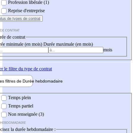
Profession libérale (1)
Reprise d'entreprise
plus
de types de contrat
 DE CONTRAT
ée de contrat
ée minimale (en mois)
Durée maximale (en mois)
mois
er
le filtre du type de contrat
les filtres de
Durée hebdo
madaire
 hebdomadaire
Temps plein
Temps partiel
Non renseignée (3)
 HEBDOMADAIRE
cisez la durée hebdomadaire :