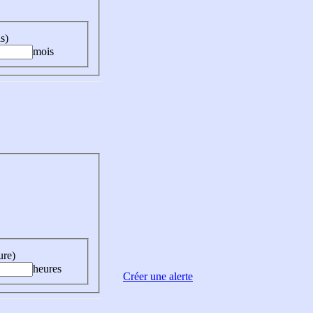
s)
mois
ure)
heures
Créer une alerte