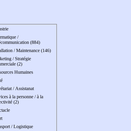
strie
rmatique /
écommunication (884)
allation / Maintenance (146)
eting / Stratégie
merciale (2)
sources Humaines
té
étariat / Assistanat
ices à la personne / à la
ectivité (2)
ctacle
rt
sport / Logistique