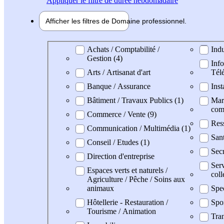
Appliquer
le filtre de durée hebdomadaire
Afficher les filtres de
Domaine pro
fessionnel
Domaine professionel
Achats / Comptabilité /
Indu
Gestion (4)
Info
Arts / Artisanat d'art
Tél
Banque / Assurance
Inst
Bâtiment / Travaux Publics (1)
Mark
com
Commerce / Vente (9)
Res
Communication / Multimédia (1)
San
Conseil / Etudes (1)
Secr
Direction d'entreprise
Serv
Espaces verts et naturels /
coll
Agriculture / Pêche / Soins aux
animaux
Spe
Hôtellerie - Restauration /
Spo
Tourisme / Animation
Tran