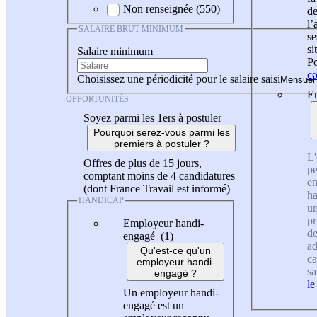
Non renseignée (550)
de
l
SALAIRE BRUT MINIMUM
se
si
Salaire minimum
Po
co
Choisissez une périodicité pour le salaire saisi
En
OPPORTUNITÉS
Soyez parmi les 1ers à postuler
Pourquoi serez-vous parmi les
premiers à postuler ?
L'
Offres de plus de 15 jours,
pe
comptant moins de 4 candidatures
en
(dont France Travail est informé)
ha
HANDICAP
un
pr
Employeur handi-
de
engagé (1)
ad
Qu'est-ce qu'un
ca
employeur handi-
sa
engagé ?
le
Un employeur handi-
engagé est un