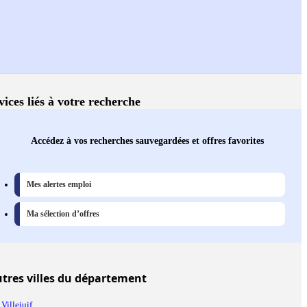
vices liés à votre recherche
Accédez à vos recherches sauvegardées et offres favorites
Mes alertes emploi
Ma sélection d’offres
utres
villes
du département
Villejuif