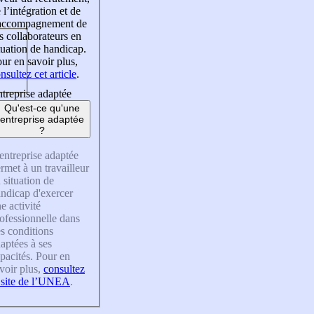
 l’intégration et de
’accompagnement de
s collaborateurs en
tuation de handicap.
ur en savoir plus,
nsultez cet article
.
treprise adaptée
Qu'est-ce qu'une
entreprise adaptée
?
entreprise adaptée
rmet à un travailleur
 situation de
ndicap d'exercer
e activité
ofessionnelle dans
s conditions
aptées à ses
pacités. Pour en
voir plus,
consultez
 site de l’UNEA
.