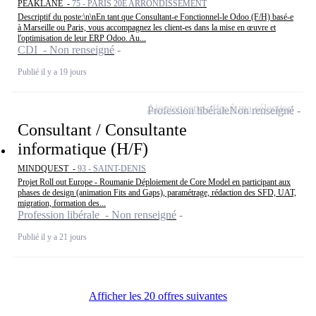
PEAKLANE -
75 - PARIS 20E ARRONDISSEMENT
Descriptif du poste:\n\nEn tant que Consultant-e Fonctionnel-le Odoo (F/H) basé-e
à Marseille ou Paris, vous accompagnez les client-es dans la mise en œuvre et
l'optimisation de leur ERP Odoo. Au...
CDI - Non renseigné
Publié il y a 19 jours
Ajouter cette offre à ma sélection
Profession libérale
Non renseigné
Consultant / Consultante
informatique (H/F)
MINDQUEST -
93 - SAINT-DENIS
Projet Roll out Europe - Roumanie Déploiement de Core Model en participant aux
phases de design (animation Fits and Gaps), paramétrage, rédaction des SFD, UAT,
migration, formation des...
Profession libérale - Non renseigné
Publié il y a 21 jours
Afficher les 20 offres suivantes