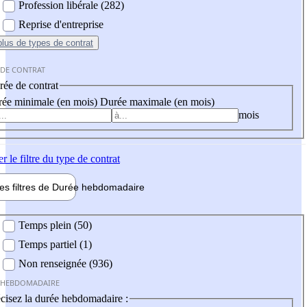
Profession libérale (282)
Reprise d'entreprise
plus
de types de contrat
 DE CONTRAT
ée de contrat
ée minimale (en mois)
Durée maximale (en mois)
mois
er
le filtre du type de contrat
les filtres de
Durée hebdo
madaire
 hebdomadaire
Temps plein (50)
Temps partiel (1)
Non renseignée (936)
 HEBDOMADAIRE
cisez la durée hebdomadaire :