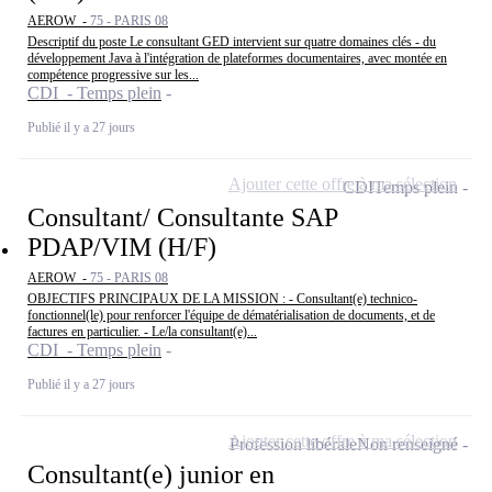
AEROW -
75 - PARIS 08
Descriptif du poste Le consultant GED intervient sur quatre domaines clés - du
développement Java à l'intégration de plateformes documentaires, avec montée en
compétence progressive sur les...
CDI - Temps plein
Publié il y a 27 jours
Ajouter cette offre à ma sélection
CDI
Temps plein
Consultant/ Consultante SAP
PDAP/VIM (H/F)
AEROW -
75 - PARIS 08
OBJECTIFS PRINCIPAUX DE LA MISSION : - Consultant(e) technico-
fonctionnel(le) pour renforcer l'équipe de dématérialisation de documents, et de
factures en particulier. - Le/la consultant(e)...
CDI - Temps plein
Publié il y a 27 jours
Ajouter cette offre à ma sélection
Profession libérale
Non renseigné
Consultant(e) junior en