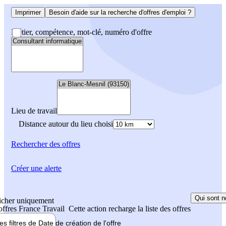
Imprimer
Besoin d'aide sur la recherche d'offres d'emploi ?
Métier, compétence, mot-clé, numéro d'offre
Lieu de travail
Distance autour du lieu choisi
Rechercher
des offres
Créer une alerte
Qui sont n
icher uniquement
 offres France Travail
Cette action recharge la liste des offres
les filtres de
Date de création
de l'offre