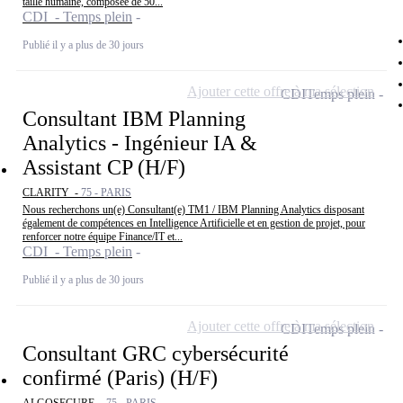
taille humaine, composée de 50...
CDI - Temps plein
Publié il y a plus de 30 jours
Ajouter cette offre à ma sélection
CDI
Temps plein
Consultant IBM Planning
Analytics - Ingénieur IA &
Assistant CP (H/F)
CLARITY -
75 - PARIS
Nous recherchons un(e) Consultant(e) TM1 / IBM Planning Analytics disposant
également de compétences en Intelligence Artificielle et en gestion de projet, pour
renforcer notre équipe Finance/IT et...
CDI - Temps plein
Publié il y a plus de 30 jours
Ajouter cette offre à ma sélection
CDI
Temps plein
Consultant GRC cybersécurité
confirmé (Paris) (H/F)
ALGOSECURE -
75 - PARIS