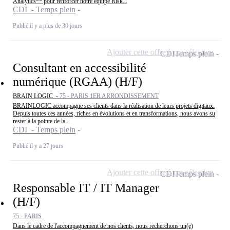
Analytics** pour renforcer notre équipe Risk...
CDI - Temps plein
Publié il y a plus de 30 jours
Ajouter cette offre à ma sélection
CDI
Temps plein
Consultant en accessibilité
numérique (RGAA) (H/F)
BRAIN LOGIC -
75 - PARIS 1ER ARRONDISSEMENT
BRAINLOGIC accompagne ses clients dans la réalisation de leurs projets digitaux.
Depuis toutes ces années, riches en évolutions et en transformations, nous avons su
rester à la pointe de la...
CDI - Temps plein
Publié il y a 27 jours
Ajouter cette offre à ma sélection
CDI
Temps plein
Responsable IT / IT Manager
(H/F)
75 - PARIS
Dans le cadre de l'accompagnement de nos clients, nous recherchons un(e)