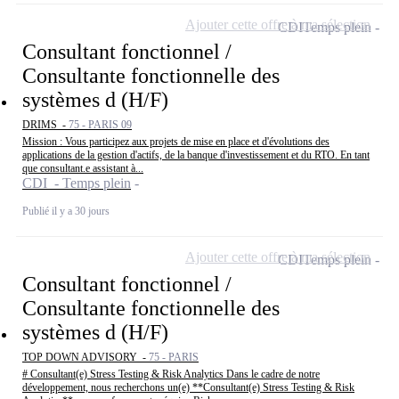
Ajouter cette offre à ma sélection
CDI
Temps plein
Consultant fonctionnel /
Consultante fonctionnelle des
systèmes d (H/F)
DRIMS -
75 - PARIS 09
Mission : Vous participez aux projets de mise en place et d'évolutions des
applications de la gestion d'actifs, de la banque d'investissement et du RTO. En tant
que consultant.e assistant à...
CDI - Temps plein
Publié il y a 30 jours
Ajouter cette offre à ma sélection
CDI
Temps plein
Consultant fonctionnel /
Consultante fonctionnelle des
systèmes d (H/F)
TOP DOWN ADVISORY -
75 - PARIS
# Consultant(e) Stress Testing & Risk Analytics Dans le cadre de notre
développement, nous recherchons un(e) **Consultant(e) Stress Testing & Risk