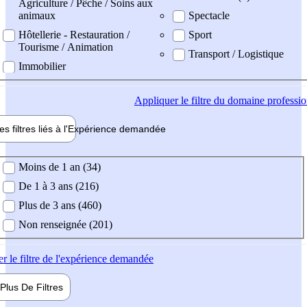
Agriculture / Pêche / Soins aux
animaux
Spectacle
Hôtellerie - Restauration /
Sport
Tourisme / Animation
Transport / Logistique
Immobilier
Appliquer
le filtre du domaine professi
es filtres liés à l'
Expérience
demandée
ience demandée
Moins de 1 an (34)
De 1 à 3 ans (216)
Plus de 3 ans (460)
Non renseignée (201)
er
le filtre de l'expérience demandée
Plus De
Filtres