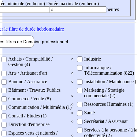
ée minimale (en heure)
Durée maximale (en heure)
heures
er
le filtre de durée hebdomadaire
les filtres de
Domaine pro
fessionnel
ne professionel
Achats / Comptabilité /
Industrie
Gestion (4)
Informatique /
Arts / Artisanat d'art
Télécommunication (822)
Banque / Assurance
Installation / Maintenance 
Bâtiment / Travaux Publics
Marketing / Stratégie
commerciale (2)
Commerce / Vente (8)
Ressources Humaines (1)
Communication / Multimédia (1)
Santé
Conseil / Etudes (1)
Secrétariat / Assistanat
Direction d'entreprise
Services à la personne / à l
Espaces verts et naturels /
collectivité (2)