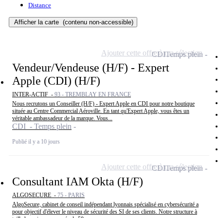
Distance
Afficher la carte
(contenu non-accessible)
Ajouter cette offre à ma sélection
CDI
Temps plein
Vendeur/Vendeuse (H/F) - Expert
Apple (CDI) (H/F)
INTER-ACTIF -
93 - TREMBLAY EN FRANCE
Nous recrutons un Conseiller (H/F) - Expert Apple en CDI pour notre boutique
située au Centre Commercial Aéroville. En tant qu'Expert Apple, vous êtes un
véritable ambassadeur de la marque. Vous...
CDI - Temps plein
Publié il y a 10 jours
Ajouter cette offre à ma sélection
CDI
Temps plein
Consultant IAM Okta (H/F)
ALGOSECURE -
75 - PARIS
AlgoSecure, cabinet de conseil indépendant lyonnais spécialisé en cybersécurité a
pour objectif d'élever le niveau de sécurité des SI de ses clients. Notre structure à