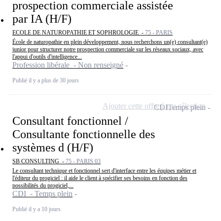
prospection commerciale assistée
par IA (H/F)
ECOLE DE NATUROPATHIE ET SOPHROLOGIE -
75 - PARIS
École de naturopathie en plein développement, nous recherchons un(e) consultant(e)
junior pour structurer notre prospection commerciale sur les réseaux sociaux, avec
l'appui d'outils d'intelligence...
Profession libérale - Non renseigné
Publié il y a plus de 30 jours
Ajouter cette offre à ma sélection
CDI
Temps plein
Consultant fonctionnel /
Consultante fonctionnelle des
systèmes d (H/F)
SB CONSULTING -
75 - PARIS 03
Le consultant technique et fonctionnel sert d'interface entre les équipes métier et
l'éditeur du progiciel : il aide le client à spécifier ses besoins en fonction des
possibilités du progiciel,...
CDI - Temps plein
Publié il y a 10 jours