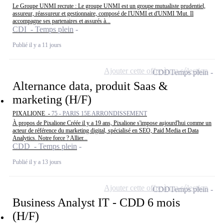
Le Groupe UNMI recrute : Le groupe UNMI est un groupe mutualiste prudentiel,
assureur, réassureur et gestionnaire, composé de l'UNMI et d'UNMI 'Mut. Il
accompagne ses partenaires et assurés à...
CDI - Temps plein
Publié il y a 11 jours
Ajouter cette offre à ma sélection
CDD
Temps plein
Alternance data, produit Saas &
marketing (H/F)
PIXALIONE -
75 - PARIS 15E ARRONDISSEMENT
À propos de Pixalione Créée il y a 19 ans, Pixalione s'impose aujourd'hui comme un
acteur de référence du marketing digital, spécialisé en SEO, Paid Media et Data
Analytics. Notre force ? Allier...
CDD - Temps plein
Publié il y a 13 jours
Ajouter cette offre à ma sélection
CDD
Temps plein
Business Analyst IT - CDD 6 mois
(H/F)