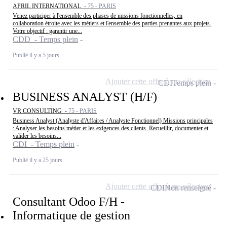
APRIL INTERNATIONAL -
75 - PARIS
Venez participer à l'ensemble des phases de missions fonctionnelles, en
collaboration étroite avec les métiers et l'ensemble des parties prenantes aux projets.
Votre objectif : garantir une...
CDD - Temps plein
Publié il y a 5 jours
Ajouter cette offre à ma sélection
CDI
Temps plein
BUSINESS ANALYST (H/F)
VR CONSULTING -
75 - PARIS
Business Analyst (Analyste d'Affaires / Analyste Fonctionnel) Missions principales
: Analyser les besoins métier et les exigences des clients. Recueillir, documenter et
valider les besoins...
CDI - Temps plein
Publié il y a 25 jours
Ajouter cette offre à ma sélection
CDI
Non renseigné
Consultant Odoo F/H -
Informatique de gestion