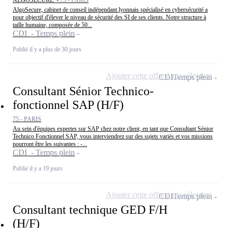
AlgoSecure, cabinet de conseil indépendant lyonnais spécialisé en cybersécurité a
pour objectif d'élever le niveau de sécurité des SI de ses clients. Notre structure à
taille humaine, composée de 50...
CDI - Temps plein
Publié il y a plus de 30 jours
Ajouter cette offre à ma sélection
CDI
Temps plein
Consultant Sénior Technico-
fonctionnel SAP (H/F)
75 - PARIS
Au sein d'équipes expertes sur SAP chez notre client, en tant que Consultant Sénior
Technico Fonctionnel SAP, vous interviendrez sur des sujets variés et vos missions
pourront être les suivantes : -...
CDI - Temps plein
Publié il y a 19 jours
Ajouter cette offre à ma sélection
CDI
Temps plein
Consultant technique GED F/H
(H/F)