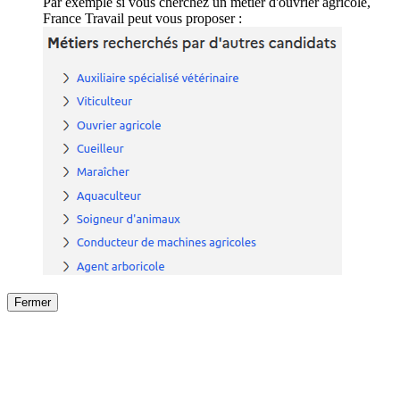
Par exemple si vous cherchez un métier d'ouvrier agricole,
France Travail peut vous proposer :
Fermer
Fermer
le détail de l'offre
/
Offre
sur