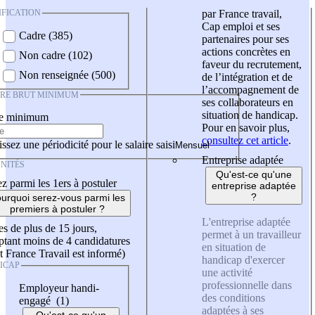
IFICATION
par France travail,
Cap emploi et ses
Cadre (385)
partenaires pour ses
actions concrètes en
Non cadre (102)
faveur du recrutement,
Non renseignée (500)
de l’intégration et de
l’accompagnement de
IRE BRUT MINIMUM
ses collaborateurs en
situation de handicap.
re minimum
Pour en savoir plus,
consultez cet article
.
ssez une périodicité pour le salaire saisi
Entreprise adaptée
NITÉS
Qu'est-ce qu'une
z parmi les 1ers à postuler
entreprise adaptée
?
urquoi serez-vous parmi les
premiers à postuler ?
L'entreprise adaptée
es de plus de 15 jours,
permet à un travailleur
tant moins de 4 candidatures
en situation de
t France Travail est informé)
handicap d'exercer
ICAP
une activité
professionnelle dans
Employeur handi-
des conditions
engagé (1)
adaptées à ses
Qu'est-ce qu'un