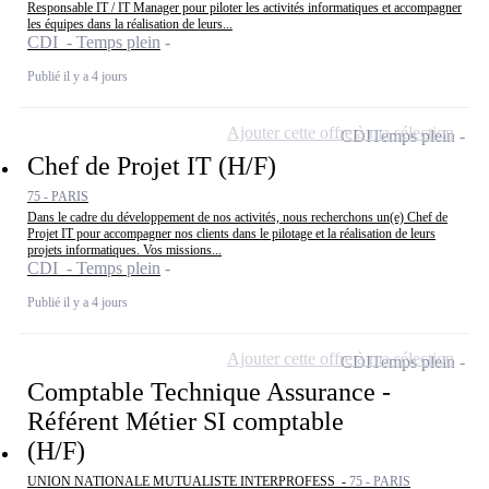
Responsable IT / IT Manager pour piloter les activités informatiques et accompagner
les équipes dans la réalisation de leurs...
CDI - Temps plein
Publié il y a 4 jours
Ajouter cette offre à ma sélection
CDI
Temps plein
Chef de Projet IT (H/F)
75 - PARIS
Dans le cadre du développement de nos activités, nous recherchons un(e) Chef de
Projet IT pour accompagner nos clients dans le pilotage et la réalisation de leurs
projets informatiques. Vos missions...
CDI - Temps plein
Publié il y a 4 jours
Ajouter cette offre à ma sélection
CDI
Temps plein
Comptable Technique Assurance -
Référent Métier SI comptable
(H/F)
UNION NATIONALE MUTUALISTE INTERPROFESS -
75 - PARIS