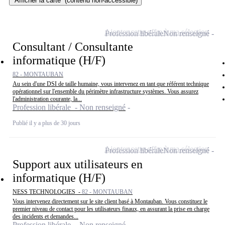
Afficher la carte
(contenu non-accessible)
Ajouter cette offre à ma sélection
Profession libérale
Non renseigné
Consultant / Consultante
informatique (H/F)
82 - MONTAUBAN
Au sein d'une DSI de taille humaine, vous intervenez en tant que référent technique
opérationnel sur l'ensemble du périmètre infrastructure systèmes. Vous assurez
l'administration courante, la...
Profession libérale - Non renseigné
Publié il y a plus de 30 jours
Ajouter cette offre à ma sélection
Profession libérale
Non renseigné
Support aux utilisateurs en
informatique (H/F)
NESS TECHNOLOGIES -
82 - MONTAUBAN
Vous intervenez directement sur le site client basé à Montauban. Vous constituez le
premier niveau de contact pour les utilisateurs finaux, en assurant la prise en charge
des incidents et demandes...
Profession libérale - Non renseigné