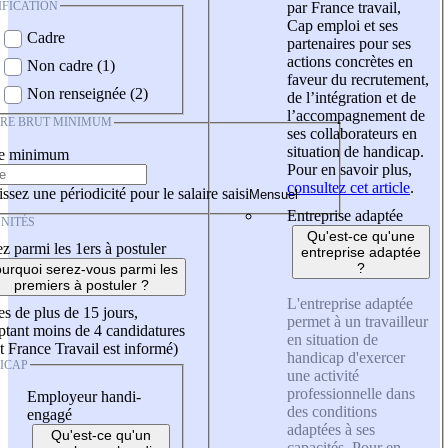
IFICATION
par France travail,
Cap emploi et ses
Cadre
partenaires pour ses
actions concrètes en
Non cadre (1)
faveur du recrutement,
Non renseignée (2)
de l’intégration et de
l’accompagnement de
IRE BRUT MINIMUM
ses collaborateurs en
situation de handicap.
re minimum
Pour en savoir plus,
consultez cet article
.
ssez une périodicité pour le salaire saisi
Entreprise adaptée
NITÉS
Qu'est-ce qu'une
z parmi les 1ers à postuler
entreprise adaptée
?
urquoi serez-vous parmi les
premiers à postuler ?
L'entreprise adaptée
es de plus de 15 jours,
permet à un travailleur
tant moins de 4 candidatures
en situation de
t France Travail est informé)
handicap d'exercer
ICAP
une activité
professionnelle dans
Employeur handi-
des conditions
engagé
adaptées à ses
Qu'est-ce qu'un
capacités. Pour en