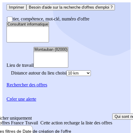
Imprimer
Besoin d'aide sur la recherche d'offres d'emploi ?
Métier, compétence, mot-clé, numéro d'offre
Lieu de travail
Distance autour du lieu choisi
Rechercher
des offres
Créer une alerte
Qui sont n
icher uniquement
 offres France Travail
Cette action recharge la liste des offres
les filtres de
Date de création
de l'offre