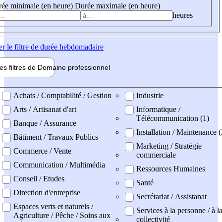
ée minimale (en heure)
Durée maximale (en heure)
heures
er
le filtre de durée hebdomadaire
les filtres de
Domaine pro
fessionnel
ne professionel
Achats / Comptabilité / Gestion
Industrie
Arts / Artisanat d'art
Informatique /
Télécommunication (1)
Banque / Assurance
Installation / Maintenance (
Bâtiment / Travaux Publics
Marketing / Stratégie
Commerce / Vente
commerciale
Communication / Multimédia
Ressources Humaines
Conseil / Etudes
Santé
Direction d'entreprise
Secrétariat / Assistanat
Espaces verts et naturels /
Services à la personne / à l
Agriculture / Pêche / Soins aux
collectivité