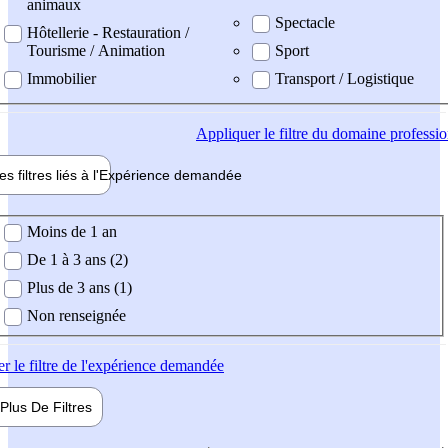
animaux
Spectacle
Hôtellerie - Restauration /
Tourisme / Animation
Sport
Immobilier
Transport / Logistique
Appliquer
le filtre du domaine professi
es filtres liés à l'
Expérience
demandée
ience demandée
Moins de 1 an
De 1 à 3 ans (2)
Plus de 3 ans (1)
Non renseignée
er
le filtre de l'expérience demandée
Plus De
Filtres