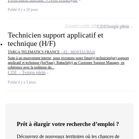
Publié il y a 20 jours
Ajouter cette offre à ma sélection
CDI
Temps plein
Technicien support applicatif et
technique (H/F)
TARGA TELEMATICS FRANCE -
82 - MONTAUBAN
Suite à un mouvement interne, nous recrutons notre futur(e) technicien(ne) support
applicatif et technique (Iot/Saas). Rattaché(e) au Customer Support Manager, en
cohérence avec la politique du...
CDI - Temps plein
Publié il y a 3 jours
Prêt à élargir votre recherche d’emploi ?
Découvrez de nouveaux territoires où les chances de