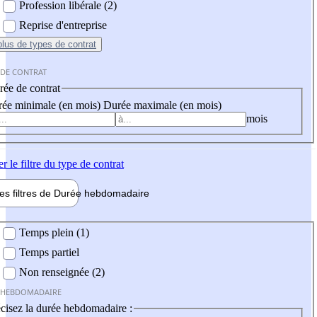
Profession libérale (2)
Reprise d'entreprise
plus
de types de contrat
 DE CONTRAT
ée de contrat
ée minimale (en mois)
Durée maximale (en mois)
mois
er
le filtre du type de contrat
les filtres de
Durée hebdo
madaire
 hebdomadaire
Temps plein (1)
Temps partiel
Non renseignée (2)
 HEBDOMADAIRE
cisez la durée hebdomadaire :