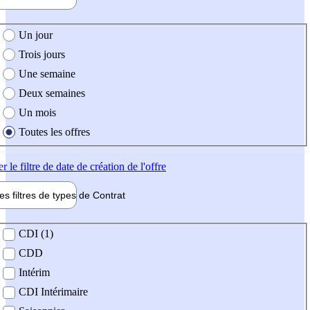
e création de l'offre
Un jour
Trois jours
Une semaine
Deux semaines
Un mois
Toutes les offres
er
le filtre de date de création de l'offre
les filtres de types de
Contrat
de contrat
CDI (1)
CDD
Intérim
CDI Intérimaire