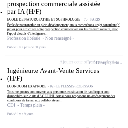
prospection commerciale assistée
par IA (H/F)
ECOLE DE NATUROPATHIE ET SOPHROLOGIE -
75 - PARIS
École de naturopathie en plein développement, nous recherchons un(e) consultant(e)
junior pour structurer notre prospection commerciale sur les réseaux sociaux, avec
l'appui d'outils d'intelligence...
Profession libérale - Non renseigné
Publié il y a plus de 30 jours
Ajouter cette offre à ma sélection
CDI
Temps plein
Ingénieur.e Avant-Vente Services
(H/F)
ECONOCOM EXAPROBE -
92 - LE PLESSIS-ROBINSON
Tous nos postes sont ouverts aux personnes en situation de handicap et sont
disponibles sur le site d'AGEFIPH. Aussi nous proposons un aménagement des
conditions de travail aux collaborateurs...
CDI - Temps plein
Publié il y a 9 jours