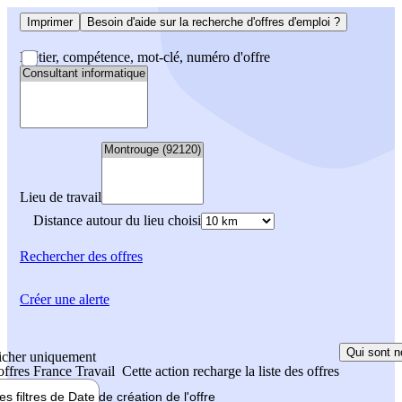
Imprimer
Besoin d'aide sur la recherche d'offres d'emploi ?
Métier, compétence, mot-clé, numéro d'offre
Lieu de travail
Distance autour du lieu choisi
Rechercher
des offres
Créer une alerte
Qui sont n
icher uniquement
 offres France Travail
Cette action recharge la liste des offres
les filtres de
Date de création
de l'offre