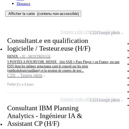
Distance
Afficher la carte
(contenu non-accessible)
Ajouter cette offre à ma sélection
CDI
Temps plein
Consultant.e en qualification
logicielle / Testeur.euse (H/F)
HENIX -
92 - MONTROUGE
5 POSTES A POURVOIR. HENIX , 1ère SSII « Pure Player » en France, est une
ESN dont les métiers principaux sont le conseil sur les tests
(méthodologie/outillage) et la gestion de centres de test...
CDI - Temps plein
Publié il y a 4 jours
Ajouter cette offre à ma sélection
CDI
Temps plein
Consultant IBM Planning
Analytics - Ingénieur IA &
Assistant CP (H/F)