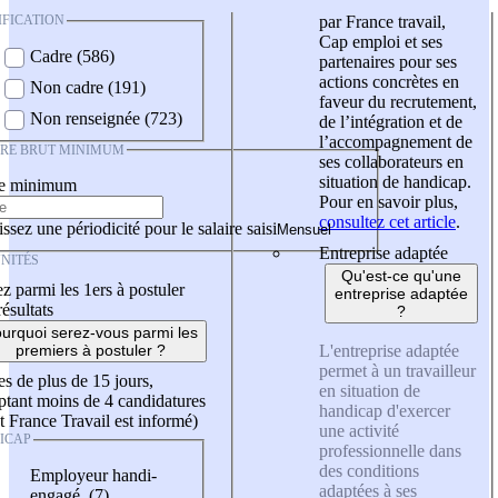
IFICATION
par France travail,
Cap emploi et ses
Cadre (586)
partenaires pour ses
actions concrètes en
Non cadre (191)
faveur du recrutement,
Non renseignée (723)
de l’intégration et de
l’accompagnement de
IRE BRUT MINIMUM
ses collaborateurs en
situation de handicap.
re minimum
Pour en savoir plus,
consultez cet article
.
ssez une périodicité pour le salaire saisi
Entreprise adaptée
NITÉS
Qu'est-ce qu'une
z parmi les 1ers à postuler
entreprise adaptée
résultats
?
urquoi serez-vous parmi les
L'entreprise adaptée
premiers à postuler ?
permet à un travailleur
es de plus de 15 jours,
en situation de
tant moins de 4 candidatures
handicap d'exercer
t France Travail est informé)
une activité
ICAP
professionnelle dans
des conditions
Employeur handi-
adaptées à ses
engagé (7)