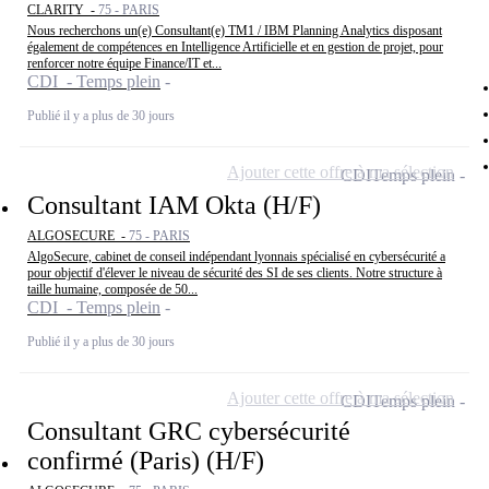
CLARITY -
75 - PARIS
Nous recherchons un(e) Consultant(e) TM1 / IBM Planning Analytics disposant
également de compétences en Intelligence Artificielle et en gestion de projet, pour
renforcer notre équipe Finance/IT et...
CDI - Temps plein
Publié il y a plus de 30 jours
Ajouter cette offre à ma sélection
CDI
Temps plein
Consultant IAM Okta (H/F)
ALGOSECURE -
75 - PARIS
AlgoSecure, cabinet de conseil indépendant lyonnais spécialisé en cybersécurité a
pour objectif d'élever le niveau de sécurité des SI de ses clients. Notre structure à
taille humaine, composée de 50...
CDI - Temps plein
Publié il y a plus de 30 jours
Ajouter cette offre à ma sélection
CDI
Temps plein
Consultant GRC cybersécurité
confirmé (Paris) (H/F)