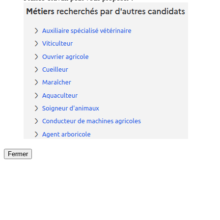
Fermer
Fermer
le détail de l'offre
/
Offre
sur
Offre précéden