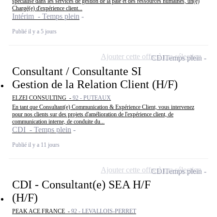
spécialisé dans les services de gestion de la paie et des ressources humaines, un(e)
Chargé(e) d'expérience client...
Intérim - Temps plein
Publié il y a 5 jours
Ajouter cette offre à ma sélection
CDI
Temps plein
Consultant / Consultante SI
Gestion de la Relation Client (H/F)
ELZEI CONSULTING -
92 - PUTEAUX
En tant que Consultant(e) Communication & Expérience Client, vous intervenez
pour nos clients sur des projets d'amélioration de l'expérience client, de
communication interne, de conduite du...
CDI - Temps plein
Publié il y a 11 jours
Ajouter cette offre à ma sélection
CDI
Temps plein
CDI - Consultant(e) SEA H/F
(H/F)
PEAK ACE FRANCE -
92 - LEVALLOIS-PERRET