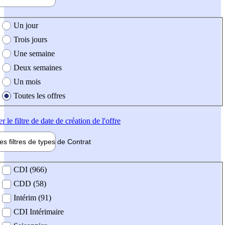
e création de l'offre
Un jour
Trois jours
Une semaine
Deux semaines
Un mois
Toutes les offres
er
le filtre de date de création de l'offre
les filtres de types de
Contrat
de contrat
CDI (966)
CDD (58)
Intérim (91)
CDI Intérimaire