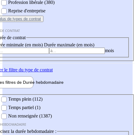
Profession libérale (380)
Reprise d'entreprise
plus
de types de contrat
 DE CONTRAT
ée de contrat
ée minimale (en mois)
Durée maximale (en mois)
mois
er
le filtre du type de contrat
les filtres de
Durée hebdo
madaire
 hebdomadaire
Temps plein (112)
Temps partiel (1)
Non renseignée (1387)
 HEBDOMADAIRE
cisez la durée hebdomadaire :