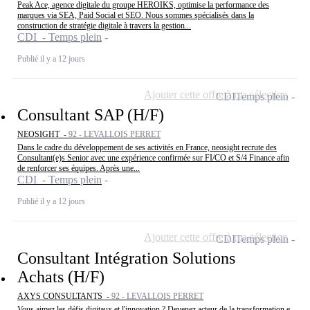
Peak Ace, agence digitale du groupe HEROIKS, optimise la performance des
marques via SEA, Paid Social et SEO. Nous sommes spécialisés dans la
construction de stratégie digitale à travers la gestion...
CDI - Temps plein
Publié il y a 12 jours
Ajouter cette offre à ma sélection
CDI
Temps plein
Consultant SAP (H/F)
NEOSIGHT -
92 - LEVALLOIS PERRET
Dans le cadre du développement de ses activités en France, neosight recrute des
Consultant(e)s Senior avec une expérience confirmée sur FI/CO et S/4 Finance afin
de renforcer ses équipes. Après une...
CDI - Temps plein
Publié il y a 12 jours
Ajouter cette offre à ma sélection
CDI
Temps plein
Consultant Intégration Solutions
Achats (H/F)
AXYS CONSULTANTS -
92 - LEVALLOIS PERRET
Vous aimez les défis digitaux et l'innovation ? Devenez acteur de la transformation e-