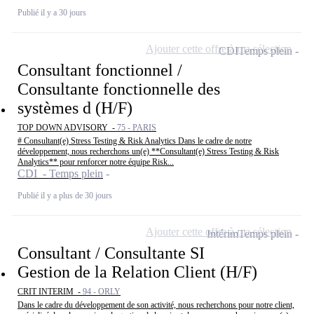
Publié il y a 30 jours
Ajouter cette offre à ma sélection
CDI
Temps plein
Consultant fonctionnel /
Consultante fonctionnelle des
systèmes d (H/F)
TOP DOWN ADVISORY -
75 - PARIS
# Consultant(e) Stress Testing & Risk Analytics Dans le cadre de notre
développement, nous recherchons un(e) **Consultant(e) Stress Testing & Risk
Analytics** pour renforcer notre équipe Risk...
CDI - Temps plein
Publié il y a plus de 30 jours
Ajouter cette offre à ma sélection
Intérim
Temps plein
Consultant / Consultante SI
Gestion de la Relation Client (H/F)
CRIT INTERIM -
94 - ORLY
Dans le cadre du développement de son activité, nous recherchons pour notre client,