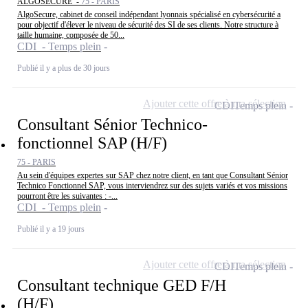
ALGOSECURE -
75 - PARIS
AlgoSecure, cabinet de conseil indépendant lyonnais spécialisé en cybersécurité a
pour objectif d'élever le niveau de sécurité des SI de ses clients. Notre structure à
taille humaine, composée de 50...
CDI - Temps plein
Publié il y a plus de 30 jours
Ajouter cette offre à ma sélection
CDI
Temps plein
Consultant Sénior Technico-
fonctionnel SAP (H/F)
75 - PARIS
Au sein d'équipes expertes sur SAP chez notre client, en tant que Consultant Sénior
Technico Fonctionnel SAP, vous interviendrez sur des sujets variés et vos missions
pourront être les suivantes : -...
CDI - Temps plein
Publié il y a 19 jours
Ajouter cette offre à ma sélection
CDI
Temps plein
Consultant technique GED F/H
(H/F)