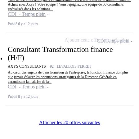
Achats avec Axys ! Votre équipe ? Vous rejoignez une équipe de 50 consultants
spécialisés dans les solutions...
CDI - Temps plein
Publié il y a 12 jours
Ajouter cette offre à ma sélection
CDI
Temps plein
Consultant Transformation finance
(H/F)
AXYS CONSULTANTS -
92 - LEVALLOIS PERRET
Au cœur des enjeux de transformation de l'entreprise, la fonction Finance doit plus
que jamais éclairer les orientations stratégiques de la Direction Générale en
garantissant la maîtrise de la...
CDI - Temps plein
Publié il y a 12 jours
Afficher les 20 offres suivantes