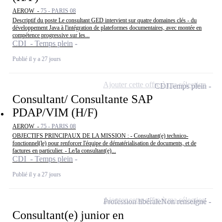
AEROW -
75 - PARIS 08
Descriptif du poste Le consultant GED intervient sur quatre domaines clés - du
développement Java à l'intégration de plateformes documentaires, avec montée en
compétence progressive sur les...
CDI - Temps plein
Publié il y a 27 jours
Ajouter cette offre à ma sélection
CDI
Temps plein
Consultant/ Consultante SAP
PDAP/VIM (H/F)
AEROW -
75 - PARIS 08
OBJECTIFS PRINCIPAUX DE LA MISSION : - Consultant(e) technico-
fonctionnel(le) pour renforcer l'équipe de dématérialisation de documents, et de
factures en particulier. - Le/la consultant(e)...
CDI - Temps plein
Publié il y a 27 jours
Ajouter cette offre à ma sélection
Profession libérale
Non renseigné
Consultant(e) junior en