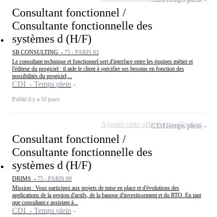
Consultant fonctionnel /
Consultante fonctionnelle des
systèmes d (H/F)
SB CONSULTING -
75 - PARIS 03
Le consultant technique et fonctionnel sert d'interface entre les équipes métier et
l'éditeur du progiciel : il aide le client à spécifier ses besoins en fonction des
possibilités du progiciel,...
CDI - Temps plein
Publié il y a 10 jours
Ajouter cette offre à ma sélection
CDI
Temps plein
Consultant fonctionnel /
Consultante fonctionnelle des
systèmes d (H/F)
DRIMS -
75 - PARIS 09
Mission : Vous participez aux projets de mise en place et d'évolutions des
applications de la gestion d'actifs, de la banque d'investissement et du RTO. En tant
que consultant.e assistant à...
CDI - Temps plein