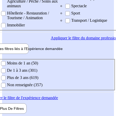
Agriculture / Pêche / Soins aux
animaux
Spectacle
Hôtellerie - Restauration /
Sport
Tourisme / Animation
Transport / Logistique
Immobilier
Appliquer
le filtre du domaine professi
es filtres liés à l'
Expérience
demandée
ience demandée
Moins de 1 an (50)
De 1 à 3 ans (301)
Plus de 3 ans (619)
Non renseignée (357)
er
le filtre de l'expérience demandée
Plus De
Filtres