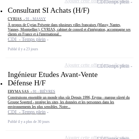
Ajouter cette offre à ma sélection
CDI
Temps plein
Consultant SI Achats (H/F)
CYRIAS -
91 - MASSY
À propos de Cyrias Présente dans plusieurs villes françaises (Massy, Nantes,
Vannes, Montpellier.), CYRIAS, cabinet de conseil et d'intégration, accompagne ses
clients en France et à l'international...
CDI - Temps plein
Publié il y a 23 jours
Ajouter cette offre à ma sélection
CDI
Temps plein
Ingénieur Etudes Avant-Vente
Défense H/F
ERYMA SAS -
91 - BIÈVRES
Construisons ensemble un monde plus sûr Depuis 1996, Eryma - marque sûreté du
Groupe Sogetrel - protège les sites, les données et les personnes dans les
environnements les plus sensibles. Notre...
CDI - Temps plein
Publié il y a plus de 30 jours
Ajouter cette offre à ma sélection
CDI
Temps plein