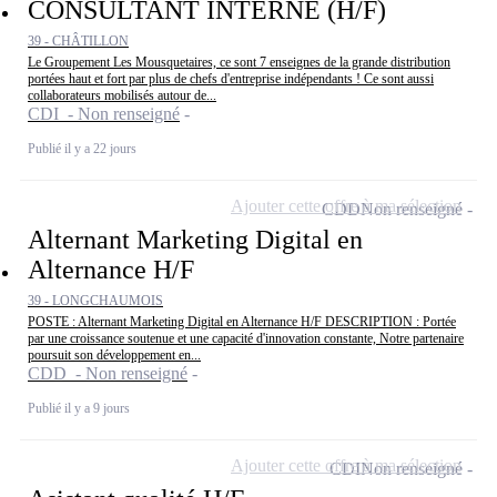
CONSULTANT INTERNE (H/F)
39 - CHÂTILLON
Le Groupement Les Mousquetaires, ce sont 7 enseignes de la grande distribution
portées haut et fort par plus de chefs d'entreprise indépendants ! Ce sont aussi
collaborateurs mobilisés autour de...
CDI - Non renseigné
Publié il y a 22 jours
Ajouter cette offre à ma sélection
CDD
Non renseigné
Alternant Marketing Digital en
Alternance H/F
39 - LONGCHAUMOIS
POSTE : Alternant Marketing Digital en Alternance H/F DESCRIPTION : Portée
par une croissance soutenue et une capacité d'innovation constante, Notre partenaire
poursuit son développement en...
CDD - Non renseigné
Publié il y a 9 jours
Ajouter cette offre à ma sélection
CDI
Non renseigné