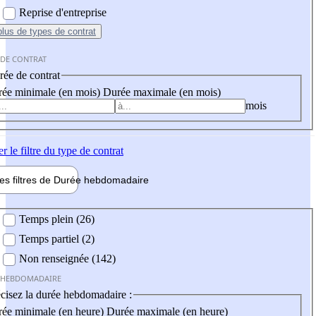
Reprise d'entreprise
plus
de types de contrat
 DE CONTRAT
ée de contrat
ée minimale (en mois)
Durée maximale (en mois)
mois
er
le filtre du type de contrat
les filtres de
Durée hebdo
madaire
 hebdomadaire
Temps plein (26)
Temps partiel (2)
Non renseignée (142)
 HEBDOMADAIRE
cisez la durée hebdomadaire :
ée minimale (en heure)
Durée maximale (en heure)