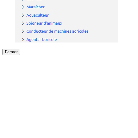
Fermer
Fermer
le détail de l'offre
/
Offre
sur
Offre précéden