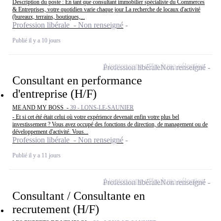
Description du poste : En tant que consultant immobilier spécialiste du Commerces
& Entreprises, votre quotidien varie chaque jour La recherche de locaux d'activité
(bureaux, terrains, boutiques,...
Profession libérale - Non renseigné
Publié il y a 10 jours
Ajouter cette offre à ma sélection
Profession libérale
Non renseigné
Consultant en performance
d'entreprise (H/F)
ME AND MY BOSS -
39 - LONS-LE-SAUNIER
- Et si cet été était celui où votre expérience devenait enfin votre plus bel
investissement ? Vous avez occupé des fonctions de direction, de management ou de
développement d'activité. Vous...
Profession libérale - Non renseigné
Publié il y a 11 jours
Ajouter cette offre à ma sélection
Profession libérale
Non renseigné
Consultant / Consultante en
recrutement (H/F)