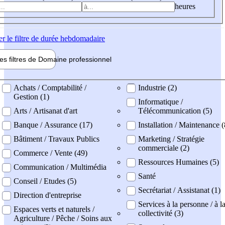
heures
er
le filtre de durée hebdomadaire
les filtres de
Domaine pro
fessionnel
ne professionel
Achats / Comptabilité /
Industrie (2)
Gestion (1)
Informatique /
Arts / Artisanat d'art
Télécommunication (5)
Banque / Assurance (17)
Installation / Maintenance (
Bâtiment / Travaux Publics
Marketing / Stratégie
commerciale (2)
Commerce / Vente (49)
Ressources Humaines (5)
Communication / Multimédia
Santé
Conseil / Etudes (5)
Secrétariat / Assistanat (1)
Direction d'entreprise
Services à la personne / à l
Espaces verts et naturels /
collectivité (3)
Agriculture / Pêche / Soins aux