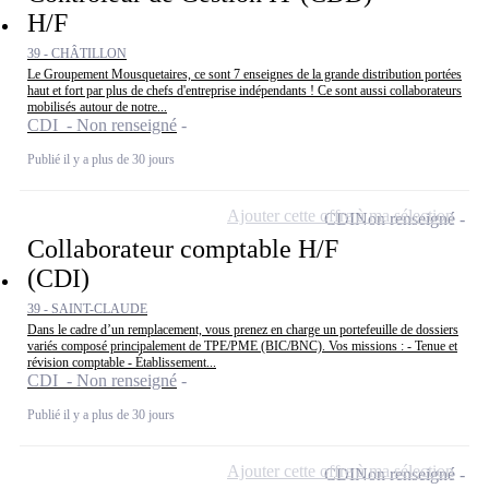
H/F
39 - CHÂTILLON
Le Groupement Mousquetaires, ce sont 7 enseignes de la grande distribution portées
haut et fort par plus de chefs d'entreprise indépendants ! Ce sont aussi collaborateurs
mobilisés autour de notre...
CDI - Non renseigné
Publié il y a plus de 30 jours
Ajouter cette offre à ma sélection
CDI
Non renseigné
Collaborateur comptable H/F
(CDI)
39 - SAINT-CLAUDE
Dans le cadre d’un remplacement, vous prenez en charge un portefeuille de dossiers
variés composé principalement de TPE/PME (BIC/BNC). Vos missions : - Tenue et
révision comptable - Établissement...
CDI - Non renseigné
Publié il y a plus de 30 jours
Ajouter cette offre à ma sélection
CDI
Non renseigné