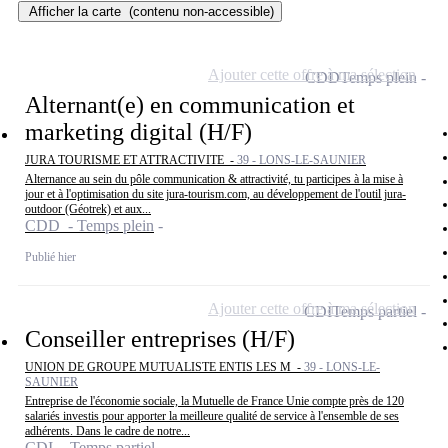
Afficher la carte
(contenu non-accessible)
Ajouter cette offre à ma sélection
CDD
Temps plein
Alternant(e) en communication et
marketing digital (H/F)
JURA TOURISME ET ATTRACTIVITE -
39 - LONS-LE-SAUNIER
Alternance au sein du pôle communication & attractivité, tu participes à la mise à
jour et à l'optimisation du site jura-tourism.com, au développement de l'outil jura-
outdoor (Géotrek) et aux...
CDD - Temps plein
Publié hier
Ajouter cette offre à ma sélection
CDI
Temps partiel
Conseiller entreprises (H/F)
UNION DE GROUPE MUTUALISTE ENTIS LES M -
39 - LONS-LE-
SAUNIER
Entreprise de l'économie sociale, la Mutuelle de France Unie compte près de 120
salariés investis pour apporter la meilleure qualité de service à l'ensemble de ses
adhérents. Dans le cadre de notre...
CDI - Temps partiel