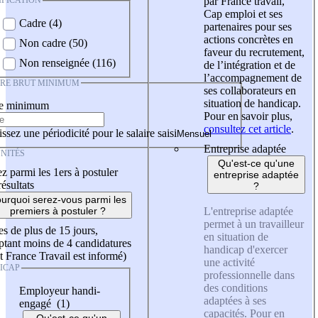
IFICATION
par France travail,
Cap emploi et ses
Cadre (4)
partenaires pour ses
actions concrètes en
Non cadre (50)
faveur du recrutement,
Non renseignée (116)
de l’intégration et de
l’accompagnement de
IRE BRUT MINIMUM
ses collaborateurs en
situation de handicap.
re minimum
Pour en savoir plus,
consultez cet article
.
ssez une périodicité pour le salaire saisi
Entreprise adaptée
NITÉS
Qu'est-ce qu'une
z parmi les 1ers à postuler
entreprise adaptée
résultats
?
urquoi serez-vous parmi les
L'entreprise adaptée
premiers à postuler ?
permet à un travailleur
es de plus de 15 jours,
en situation de
tant moins de 4 candidatures
handicap d'exercer
t France Travail est informé)
une activité
ICAP
professionnelle dans
des conditions
Employeur handi-
adaptées à ses
engagé (1)
capacités. Pour en
Qu'est-ce qu'un