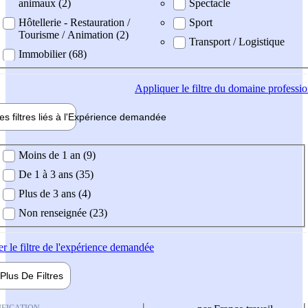
animaux (2)
Spectacle
Hôtellerie - Restauration /
Sport
Tourisme / Animation (2)
Transport / Logistique
Immobilier (68)
Appliquer
le filtre du domaine professi
es filtres liés à l'
Expérience
demandée
ience demandée
Moins de 1 an (9)
De 1 à 3 ans (35)
Plus de 3 ans (4)
Non renseignée (23)
er
le filtre de l'expérience demandée
Plus De
Filtres