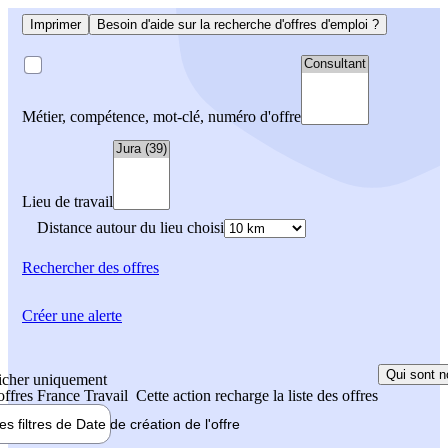
Imprimer
Besoin d'aide sur la recherche d'offres d'emploi ?
Métier, compétence, mot-clé, numéro d'offre
Lieu de travail
Distance autour du lieu choisi
Rechercher
des offres
Créer une alerte
Qui sont n
icher uniquement
 offres France Travail
Cette action recharge la liste des offres
les filtres de
Date de création
de l'offre