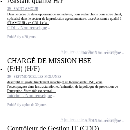
Asistant qualité H/F
39 - SAINT-AMOUR
Dans le cadre du développement de son activité, nous recherchons pour notre client,
spécialisé dans le secteur de la production agroalimentaire, un.e Assistant.e qualité à
ST AMOUR - en CDI. Le.la...
CDI - Non renseigné
Publié il y a 28 jours
Ajouter cette offre à ma sélection
Intérim
Non renseigné
CHARGÉ DE MISSION HSE
(F/H) (H/F)
39 - SEPTMONCEL LES MOLUNES
descriptif du posteDirectement rattaché(e) au Responsable HSE, vous
l'accompagnez dans la structuration et l'animation de la politique de prévention de
l'entreprise. Votre rôle est central :...
Intérim - Non renseigné
Publié il y a plus de 30 jours
Ajouter cette offre à ma sélection
CDI
Non renseigné
Contrôleur de Gestion IT (CDD)