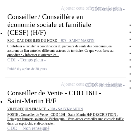
Ajouter cette offre à ma sélection
CDI
Temps plein
Conseiller / Conseillère en
économie sociale et familiale
(CESF) (H/F)
R2C - DAC DES ILES DU NORD -
978 - SAINT-MARTIN
Contribuer à faciliter la coordination du parcours de santé des personnes, en
assurant un lien entre les différents acteurs du territoire. Ce que vous ferez au
quotidien : - Informer et orienter les...
CDI - Temps plein
Publié il y a plus de 30 jours
Ajouter cette offre à ma sélection
CDD
Non renseigné
Conseiller de Vente - CDD 16H -
Saint-Martin H/F
VILEBREQUIN FRANCE -
978 - SAINT-MARTIN
POSTE : Conseiller de Vente - CDD 16H - Saint-Martin H/F DESCRIPTION :
Rejoignez l'univers solaire de Vilebrequin ! Vous aimez conseiller une clientèle fidèle
dans un esprit chic et décontracté...
CDD - Non renseigné