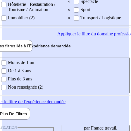
Spectacle
Hôtellerie - Restauration /
Tourisme / Animation
Sport
Immobilier (2)
Transport / Logistique
Appliquer
le filtre du domaine professi
es filtres liés à l'
Expérience
demandée
ience demandée
Moins de 1 an
De 1 à 3 ans
Plus de 3 ans
Non renseignée (2)
er
le filtre de l'expérience demandée
Plus De
Filtres
IFICATION
par France travail,