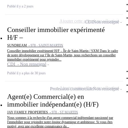
Publié il y a 2 jours
Ajouter cette offre à ma sélection
CDI
Non renseigné
Conseiller immobilier expérimenté
H/F –
SUNDREAM -
978 - SAINT-MARTIN
Conseiller immobilier expérimenté H/F – Île de Saint-Martin / SXM Dans le cadre
de notre développement sur l’île de Saint-Martin, nous recherchons un conseiller
immobilier expérimenté pour rejoindre...
CDI - Non renseigné
Publié il y a plus de 30 jours
Ajouter cette offre à ma sélection
Profession commerciale
Non renseigné
Agent(e) Commercial(e) en
immobilier indépendant(e) (H/F)
JAY FAMILY PROPERTIES -
978 - ST MARTIN
Nous sommes à la recherche d'un agent commercial indépendant passionné par
l'immobilier pour rejoindre notre équipe dynamique et ambitieuse. Si vous êtes
motivé, avez une excellente connaissance du...