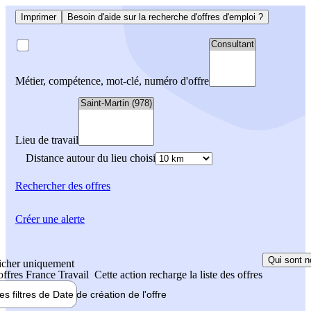
Imprimer
Besoin d'aide sur la recherche d'offres d'emploi ?
Métier, compétence, mot-clé, numéro d'offre
Lieu de travail
Distance autour du lieu choisi
Rechercher
des offres
Créer une alerte
Qui sont n
icher uniquement
 offres France Travail
Cette action recharge la liste des offres
les filtres de
Date de création
de l'offre