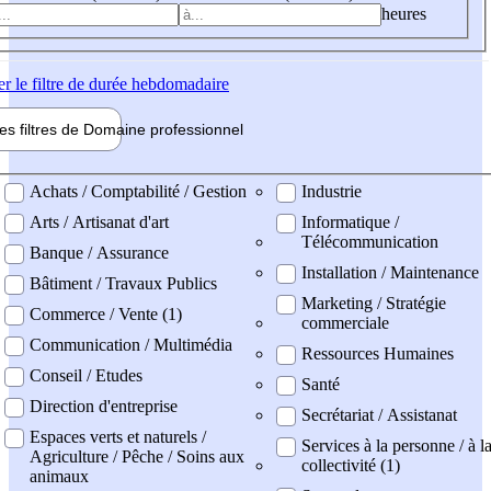
heures
er
le filtre de durée hebdomadaire
les filtres de
Domaine pro
fessionnel
ne professionel
Achats / Comptabilité / Gestion
Industrie
Arts / Artisanat d'art
Informatique /
Télécommunication
Banque / Assurance
Installation / Maintenance
Bâtiment / Travaux Publics
Marketing / Stratégie
Commerce / Vente (1)
commerciale
Communication / Multimédia
Ressources Humaines
Conseil / Etudes
Santé
Direction d'entreprise
Secrétariat / Assistanat
Espaces verts et naturels /
Services à la personne / à l
Agriculture / Pêche / Soins aux
collectivité (1)
animaux