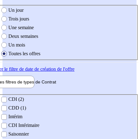
e création de l'offre
Un jour
Trois jours
Une semaine
Deux semaines
Un mois
Toutes les offres
er
le filtre de date de création de l'offre
les filtres de types de
Contrat
de contrat
CDI (2)
CDD (1)
Intérim
CDI Intérimaire
Saisonnier