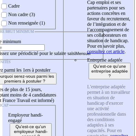
Cap emploi et ses
Cadre
partenaires pour ses
actions concrètes en
Non cadre (3)
faveur du recrutement,
Non renseignée (1)
de l’intégration et de
l’accompagnement de
IRE BRUT MINIMUM
ses collaborateurs en
situation de handicap.
re minimum
Pour en savoir plus,
consultez cet article
.
ssez une périodicité pour le salaire saisi
Entreprise adaptée
NITÉS
Qu'est-ce qu'une
z parmi les 1ers à postuler
entreprise adaptée
?
urquoi serez-vous parmi les
premiers à postuler ?
L'entreprise adaptée
es de plus de 15 jours,
permet à un travailleur
tant moins de 4 candidatures
en situation de
t France Travail est informé)
handicap d'exercer
ICAP
une activité
professionnelle dans
Employeur handi-
des conditions
engagé
adaptées à ses
Qu'est-ce qu'un
capacités. Pour en
employeur handi-
savoir plus,
consultez