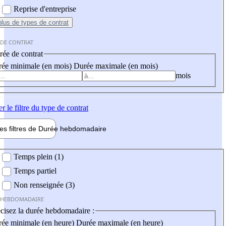
Reprise d'entreprise
plus
de types de contrat
 DE CONTRAT
ée de contrat
ée minimale (en mois)
Durée maximale (en mois)
mois
er
le filtre du type de contrat
les filtres de
Durée hebdo
madaire
 hebdomadaire
Temps plein (1)
Temps partiel
Non renseignée (3)
 HEBDOMADAIRE
cisez la durée hebdomadaire :
ée minimale (en heure)
Durée maximale (en heure)