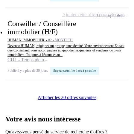
Ajouter cette offre à ma sélection
CDI
Temps plein
Conseiller / Conseillère
immobilier (H/F)
HUMAN IMMOBILIER -
82 - MONTECH
Devenez HUMAN, rejoignez un groupe, une identité. Votre environnement En tant
que Consultant, vous accompagnez au quotidien acquéreurs et vendeurs de biens
immobiliers. Toujours à l'écoute et au...
CDI - Temps plein
Publié il y a plus de 30 jours
Soyez parmi les 1ers à postuler
Afficher les 20 offres suivantes
Votre avis nous intéresse
Qu'avez-vous pensé du service de recherche d'offres ?