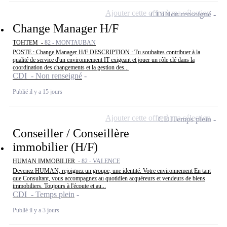
Ajouter cette offre à ma sélection
CDI
Non renseigné
Change Manager H/F
TOHTEM -
82 - MONTAUBAN
POSTE : Change Manager H/F DESCRIPTION : Tu souhaites contribuer à la
qualité de service d'un environnement IT exigeant et jouer un rôle clé dans la
coordination des changements et la gestion des...
CDI - Non renseigné
Publié il y a 15 jours
Ajouter cette offre à ma sélection
CDI
Temps plein
Conseiller / Conseillère
immobilier (H/F)
HUMAN IMMOBILIER -
82 - VALENCE
Devenez HUMAN, rejoignez un groupe, une identité. Votre environnement En tant
que Consultant, vous accompagnez au quotidien acquéreurs et vendeurs de biens
immobiliers. Toujours à l'écoute et au...
CDI - Temps plein
Publié il y a 3 jours