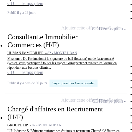
CDI - Temps plein
Publié il y a 22 jours
Ajouter cette offre à ma sélection
CDI
Temps plein
Consultant.e Immobilier
Commerces (H/F)
HUMAN IMMOBILIER -
82 - MONTAUBAN
Missions : De l'estimation à la signature du bail (location) ou de l'acte notarié
(vente), vous participez à toutes les étapes : -prospecter et évaluer les locaux en
répondant aux besoins clients...
CDI - Temps plein
Publié il y a plus de 30 jours
Soyez parmi les 1ers à postuler
Ajouter cette offre à ma sélection
CDI
Temps plein
Chargé d'affaires en Recrtuement
(H/F)
GROUPE LIP -
82 - MONTAUBAN
LIP Industrie & Bâtiment renforce ses équipes et recrute un Chargé d'Affaires en