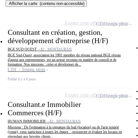
Afficher la carte
(contenu non-accessible)
Ajouter cette offre à ma sélection
CDI
Temps plein
Consultant en création, gestion,
développement d'entreprise (H/F)
BGE SUD OUEST -
82 - MONTAUBAN
BGE Sud-Ouest, association loi 1901 membre du réseau national BGE réseau
d'appui aux entrepreneurs, est un acteur reconnu en matière de conseil et de
formation. Nos missions : créer et développer de...
CDI - Temps plein
Publié il y a 8 jours
Ajouter cette offre à ma sélection
CDI
Temps plein
Consultant.e Immobilier
Commerces (H/F)
HUMAN IMMOBILIER -
82 - MONTAUBAN
Missions : De l'estimation à la signature du bail (location) ou de l'acte notarié
(vente), vous participez à toutes les étapes : -prospecter et évaluer les locaux en
répondant aux besoins clients...