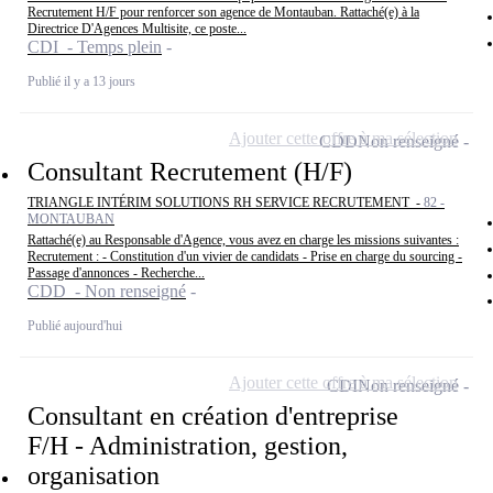
Recrutement H/F pour renforcer son agence de Montauban. Rattaché(e) à la
Directrice D'Agences Multisite, ce poste...
CDI - Temps plein
Publié il y a 13 jours
Ajouter cette offre à ma sélection
CDD
Non renseigné
Consultant Recrutement (H/F)
TRIANGLE INTÉRIM SOLUTIONS RH SERVICE RECRUTEMENT -
82 -
MONTAUBAN
Rattaché(e) au Responsable d'Agence, vous avez en charge les missions suivantes :
Recrutement : - Constitution d'un vivier de candidats - Prise en charge du sourcing -
Passage d'annonces - Recherche...
CDD - Non renseigné
Publié aujourd'hui
Ajouter cette offre à ma sélection
CDI
Non renseigné
Consultant en création d'entreprise
F/H - Administration, gestion,
organisation