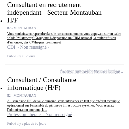
Consultant en recrutement
indépendant - Secteur Montauban
H/F
82 - MONTAUBAN
Vous souhaitez entreprendre dans le recrutement tout en vous appuyant sur un cadre
solide ?Mistertemp' Group met à disposition un CRM national, la multidiffusion
d'annonces, des CVthèques premium et...
CDI - Non renseigné
Publié il y a 12 jours
Ajouter cette offre à ma sélection
Profession libérale
Non renseigné
Consultant / Consultante
informatique (H/F)
82 - MONTAUBAN
Au sein d'une DSI de taille humaine, vous intervenez en tant que référent technique
opérationnel sur l'ensemble du périmètre infrastructure systèmes. Vous assurez
l'administration courante, la...
Profession libérale - Non renseigné
Publié il y a plus de 30 jours