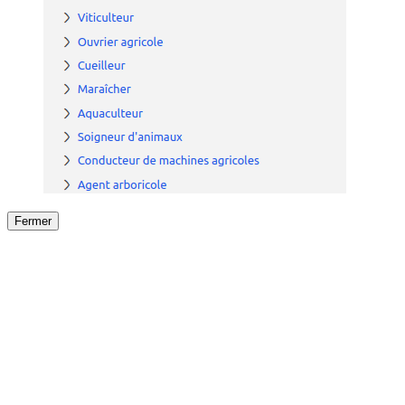
Fermer
Fermer
le détail de l'offre
/
Offre
sur
Offre précéden