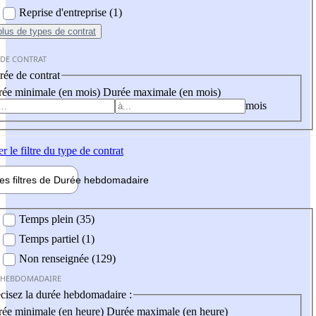
Reprise d'entreprise (1)
plus
de types de contrat
 DE CONTRAT
ée de contrat
ée minimale (en mois)
Durée maximale (en mois)
mois
er
le filtre du type de contrat
les filtres de
Durée hebdo
madaire
 hebdomadaire
Temps plein (35)
Temps partiel (1)
Non renseignée (129)
 HEBDOMADAIRE
cisez la durée hebdomadaire :
ée minimale (en heure)
Durée maximale (en heure)