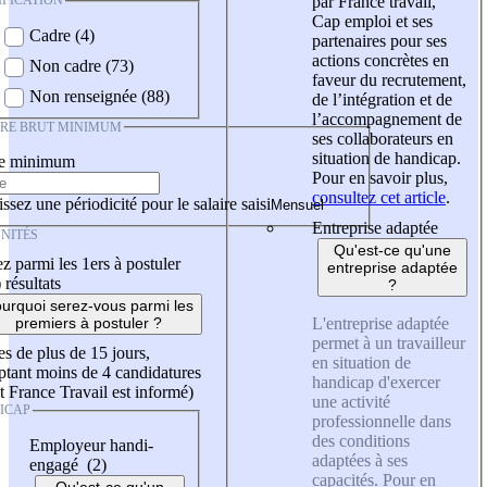
IFICATION
par France travail,
Cap emploi et ses
Cadre (4)
partenaires pour ses
actions concrètes en
Non cadre (73)
faveur du recrutement,
Non renseignée (88)
de l’intégration et de
l’accompagnement de
IRE BRUT MINIMUM
ses collaborateurs en
situation de handicap.
re minimum
Pour en savoir plus,
consultez cet article
.
ssez une périodicité pour le salaire saisi
Entreprise adaptée
NITÉS
Qu'est-ce qu'une
z parmi les 1ers à postuler
entreprise adaptée
)
résultats
?
urquoi serez-vous parmi les
L'entreprise adaptée
premiers à postuler ?
permet à un travailleur
es de plus de 15 jours,
en situation de
tant moins de 4 candidatures
handicap d'exercer
t France Travail est informé)
une activité
ICAP
professionnelle dans
des conditions
Employeur handi-
adaptées à ses
engagé (2)
capacités. Pour en
Qu'est-ce qu'un