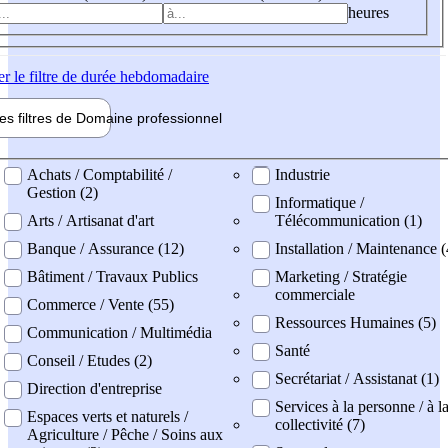
heures
er
le filtre de durée hebdomadaire
les filtres de
Domaine pro
fessionnel
ne professionel
Achats / Comptabilité /
Industrie
Gestion (2)
Informatique /
Arts / Artisanat d'art
Télécommunication (1)
Banque / Assurance (12)
Installation / Maintenance (
Bâtiment / Travaux Publics
Marketing / Stratégie
commerciale
Commerce / Vente (55)
Ressources Humaines (5)
Communication / Multimédia
Santé
Conseil / Etudes (2)
Secrétariat / Assistanat (1)
Direction d'entreprise
Services à la personne / à l
Espaces verts et naturels /
collectivité (7)
Agriculture / Pêche / Soins aux