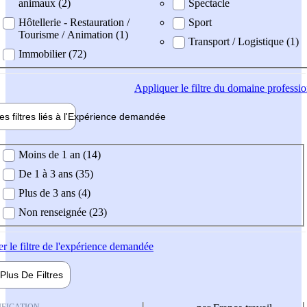
animaux (2)
Spectacle
Hôtellerie - Restauration /
Sport
Tourisme / Animation (1)
Transport / Logistique (1)
Immobilier (72)
Appliquer
le filtre du domaine professi
es filtres liés à l'
Expérience
demandée
ience demandée
Moins de 1 an (14)
De 1 à 3 ans (35)
Plus de 3 ans (4)
Non renseignée (23)
er
le filtre de l'expérience demandée
Plus De
Filtres