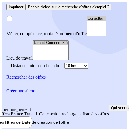
Imprimer
Besoin d'aide sur la recherche d'offres d'emploi ?
Métier, compétence, mot-clé, numéro d'offre
Lieu de travail
Distance autour du lieu choisi
Rechercher
des offres
Créer une alerte
Qui sont n
icher uniquement
 offres France Travail
Cette action recharge la liste des offres
les filtres de
Date de création
de l'offre