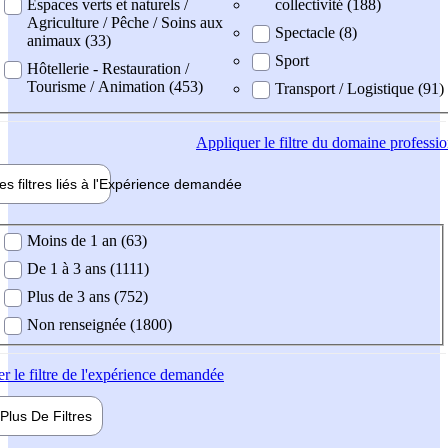
Espaces verts et naturels /
collectivité (188)
Agriculture / Pêche / Soins aux
Spectacle (8)
animaux (33)
Sport
Hôtellerie - Restauration /
Tourisme / Animation (453)
Transport / Logistique (91)
Appliquer
le filtre du domaine professi
es filtres liés à l'
Expérience
demandée
ience demandée
Moins de 1 an (63)
De 1 à 3 ans (1111)
Plus de 3 ans (752)
Non renseignée (1800)
er
le filtre de l'expérience demandée
Plus De
Filtres