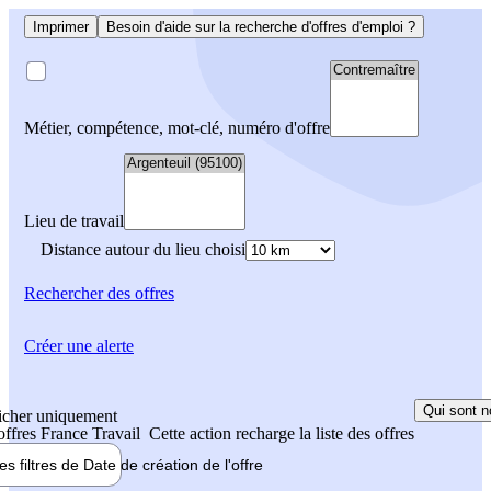
Imprimer
Besoin d'aide sur la recherche d'offres d'emploi ?
Métier, compétence, mot-clé, numéro d'offre
Lieu de travail
Distance autour du lieu choisi
Rechercher
des offres
Créer une alerte
Qui sont n
icher uniquement
 offres France Travail
Cette action recharge la liste des offres
les filtres de
Date de création
de l'offre