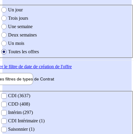
e création de l'offre
Un jour
Trois jours
Une semaine
Deux semaines
Un mois
Toutes les offres
er
le filtre de date de création de l'offre
les filtres de types de
Contrat
de contrat
CDI (3637)
CDD (408)
Intérim (297)
CDI Intérimaire (1)
Saisonnier (1)