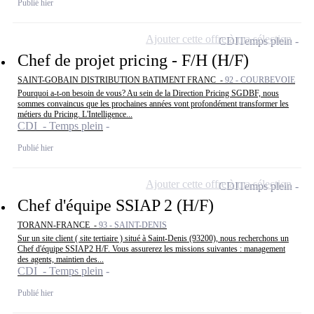
Publié hier
Ajouter cette offre à ma sélection
CDI
Temps plein
Chef de projet pricing - F/H (H/F)
SAINT-GOBAIN DISTRIBUTION BATIMENT FRANC -
92 - COURBEVOIE
Pourquoi a-t-on besoin de vous? Au sein de la Direction Pricing SGDBF, nous
sommes convaincus que les prochaines années vont profondément transformer les
métiers du Pricing. L'Intelligence...
CDI - Temps plein
Publié hier
Ajouter cette offre à ma sélection
CDI
Temps plein
Chef d'équipe SSIAP 2 (H/F)
TORANN-FRANCE -
93 - SAINT-DENIS
Sur un site client ( site tertiaire ) situé à Saint-Denis (93200), nous recherchons un
Chef d'équipe SSIAP2 H/F. Vous assurerez les missions suivantes : management
des agents, maintien des...
CDI - Temps plein
Publié hier