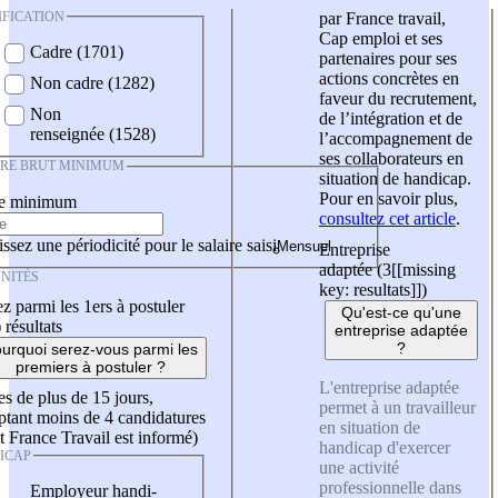
IFICATION
par France travail,
Cap emploi et ses
Cadre (1701)
partenaires pour ses
actions concrètes en
Non cadre (1282)
faveur du recrutement,
Non
de l’intégration et de
renseignée (1528)
l’accompagnement de
ses collaborateurs en
IRE BRUT MINIMUM
situation de handicap.
Pour en savoir plus,
re minimum
consultez cet article
.
ssez une périodicité pour le salaire saisi
Entreprise
adaptée (3
[[missing
NITÉS
key: resultats]]
)
z parmi les 1ers à postuler
Qu'est-ce qu'une
)
résultats
entreprise adaptée
?
urquoi serez-vous parmi les
premiers à postuler ?
L'entreprise adaptée
es de plus de 15 jours,
permet à un travailleur
tant moins de 4 candidatures
en situation de
t France Travail est informé)
handicap d'exercer
ICAP
une activité
professionnelle dans
Employeur handi-