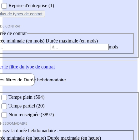
Reprise d'entreprise (1)
plus
de types de contrat
 DE CONTRAT
ée de contrat
ée minimale (en mois)
Durée maximale (en mois)
mois
er
le filtre du type de contrat
les filtres de
Durée hebdo
madaire
 hebdomadaire
Temps plein (594)
Temps partiel (20)
Non renseignée (3897)
 HEBDOMADAIRE
cisez la durée hebdomadaire :
ée minimale (en heure)
Durée maximale (en heure)