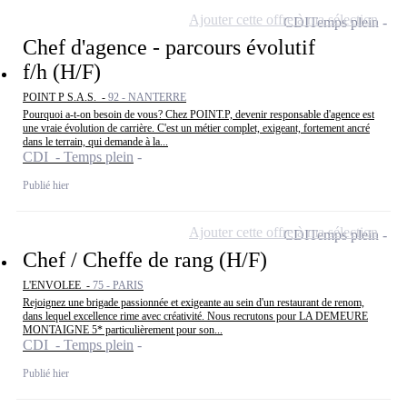
Ajouter cette offre à ma sélection
CDI
Temps plein
Chef d'agence - parcours évolutif
f/h (H/F)
POINT P S.A.S. -
92 - NANTERRE
Pourquoi a-t-on besoin de vous? Chez POINT.P, devenir responsable d'agence est
une vraie évolution de carrière. C'est un métier complet, exigeant, fortement ancré
dans le terrain, qui demande à la...
CDI - Temps plein
Publié hier
Ajouter cette offre à ma sélection
CDI
Temps plein
Chef / Cheffe de rang (H/F)
L'ENVOLEE -
75 - PARIS
Rejoignez une brigade passionnée et exigeante au sein d'un restaurant de renom,
dans lequel excellence rime avec créativité. Nous recrutons pour LA DEMEURE
MONTAIGNE 5* particulièrement pour son...
CDI - Temps plein
Publié hier