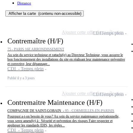
Distance
Afficher la carte
(contenu non-accessible)
Ajouter cette offre à ma sélection
CDI
Temps plein
Contremaître (H/F)
75 - PARIS 16E ARRONDISSEMENT
Au sein du service technique et rattaché(e) au Directeur Technique, vous assurez le
bon fonctionnement des installations du site en réalisant leur maintenance préventive
et corrective, leur dépannage...
CDI - Temps plein
Publié il y a 3 jours
Ajouter cette offre à ma sélection
CDI
Temps plein
Contremaitre Maintenance (H/F)
COMPAGNIE DE SAINT-GOBAIN -
95 - CORMEILLES-EN-PARISIS
Pourquoi a-t-on besoin de vous? Au sein du service maintenance opérationnelle,
vous serez amené(e) à : Sécurité et prévention des risques Faire respecter et
appliquer les standards EHS, les règles...
CDI - Temps plein