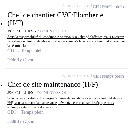
Ajouter cette offre à ma sélection
CDI
Temps plein
Chef de chantier CVC/Plomberie
(H/F)
J&P FACILITIES -
78 - MONTESSON
Sous la responsabilité du conducteur de travaux ou chargé d'affaires, vous piloterez
la réalisation d'un ou de plusieurs chantiers jusqu'à la livraison client tout en assurant
la sécurité, la...
CDI - Temps plein
Publié il y a 2 jours
Ajouter cette offre à ma sélection
CDI
Temps plein
Chef de site maintenance (H/F)
J&P FACILITIES -
78 - MONTESSON
Sous la responsabilité du chargé d'affaires de maintenance en tant que Chef de site
H/F, vous assurerez la maintenance préventive et corrective des équipements
techniques dans divers domaines, y...
CDI - Temps plein
Publié il y a 2 jours