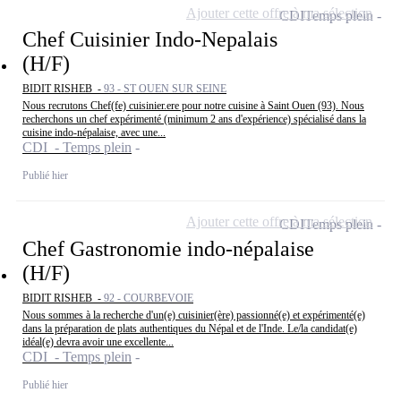
Ajouter cette offre à ma sélection
CDI
Temps plein
Chef Cuisinier Indo-Nepalais
(H/F)
BIDIT RISHEB -
93 - ST OUEN SUR SEINE
Nous recrutons Chef(fe) cuisinier.ere pour notre cuisine à Saint Ouen (93). Nous
recherchons un chef expérimenté (minimum 2 ans d'expérience) spécialisé dans la
cuisine indo-népalaise, avec une...
CDI - Temps plein
Publié hier
Ajouter cette offre à ma sélection
CDI
Temps plein
Chef Gastronomie indo-népalaise
(H/F)
BIDIT RISHEB -
92 - COURBEVOIE
Nous sommes à la recherche d'un(e) cuisinier(ère) passionné(e) et expérimenté(e)
dans la préparation de plats authentiques du Népal et de l'Inde. Le/la candidat(e)
idéal(e) devra avoir une excellente...
CDI - Temps plein
Publié hier