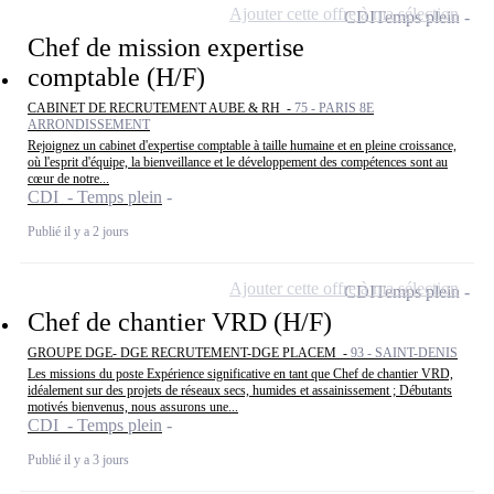
Ajouter cette offre à ma sélection
CDI
Temps plein
Chef de mission expertise
comptable (H/F)
CABINET DE RECRUTEMENT AUBE & RH -
75 - PARIS 8E
ARRONDISSEMENT
Rejoignez un cabinet d'expertise comptable à taille humaine et en pleine croissance,
où l'esprit d'équipe, la bienveillance et le développement des compétences sont au
cœur de notre...
CDI - Temps plein
Publié il y a 2 jours
Ajouter cette offre à ma sélection
CDI
Temps plein
Chef de chantier VRD (H/F)
GROUPE DGE- DGE RECRUTEMENT-DGE PLACEM -
93 - SAINT-DENIS
Les missions du poste Expérience significative en tant que Chef de chantier VRD,
idéalement sur des projets de réseaux secs, humides et assainissement ; Débutants
motivés bienvenus, nous assurons une...
CDI - Temps plein
Publié il y a 3 jours