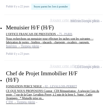
Publié il y a 22 jours
Soyez parmi les 1ers à postuler
Ajouter cette offre à ma sélection
Intérim
Temps plein
Menuisier H/F (H/F)
L'OFFICE FRANCAIS DE PRESTATION -
75 - PARIS
Nous recherchons un menuisier pour effectuer les taches sont les suivantes : -
fabrication de portes - fenêtres - placards - charpente - escaliers - parquets.
Intérim - Temps plein
Publié il y a 23 jours
Ajouter cette offre à ma sélection
CDI
Temps plein
Chef de Projet Immobilier H/F
(H/F)
FONDATION PERCE NEIGE -
92 - LEVALLOIS-PERRET
CE QUE NOUS PROPOSONS Contrat : CDI Rémunération : A négocier Lieu du
poste : 7 rue de la Gare, Levallois-Perret, à 2 min de la ligne L. Statut : Cadre
Avantages : * Mutuelle prise en...
CDI - Temps plein