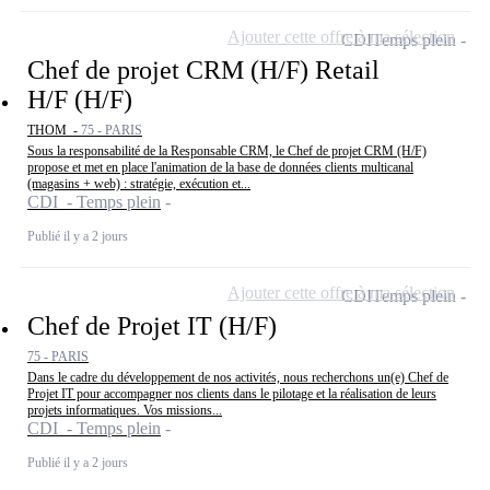
Ajouter cette offre à ma sélection
CDI
Temps plein
Chef de projet CRM (H/F) Retail
H/F (H/F)
THOM -
75 - PARIS
Sous la responsabilité de la Responsable CRM, le Chef de projet CRM (H/F)
propose et met en place l'animation de la base de données clients multicanal
(magasins + web) : stratégie, exécution et...
CDI - Temps plein
Publié il y a 2 jours
Ajouter cette offre à ma sélection
CDI
Temps plein
Chef de Projet IT (H/F)
75 - PARIS
Dans le cadre du développement de nos activités, nous recherchons un(e) Chef de
Projet IT pour accompagner nos clients dans le pilotage et la réalisation de leurs
projets informatiques. Vos missions...
CDI - Temps plein
Publié il y a 2 jours