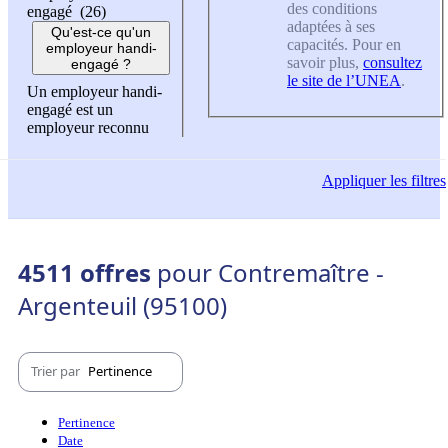
des conditions
engagé (26)
adaptées à ses
Qu'est-ce qu'un
capacités. Pour en
employeur handi-
savoir plus,
consultez
engagé ?
le site de l’UNEA
.
Un employeur handi-
engagé est un
employeur reconnu
Appliquer
les filtres
4511 offres
pour Contremaître -
Argenteuil (95100)
Trier par
Pertinence
Pertinence
Date