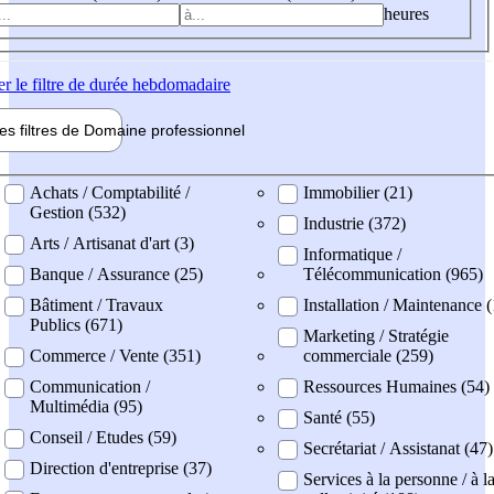
heures
er
le filtre de durée hebdomadaire
les filtres de
Domaine pro
fessionnel
ne professionel
Achats / Comptabilité /
Immobilier (21)
Gestion (532)
Industrie (372)
Arts / Artisanat d'art (3)
Informatique /
Banque / Assurance (25)
Télécommunication (965)
Bâtiment / Travaux
Installation / Maintenance 
Publics (671)
Marketing / Stratégie
Commerce / Vente (351)
commerciale (259)
Communication /
Ressources Humaines (54)
Multimédia (95)
Santé (55)
Conseil / Etudes (59)
Secrétariat / Assistanat (47)
Direction d'entreprise (37)
Services à la personne / à l