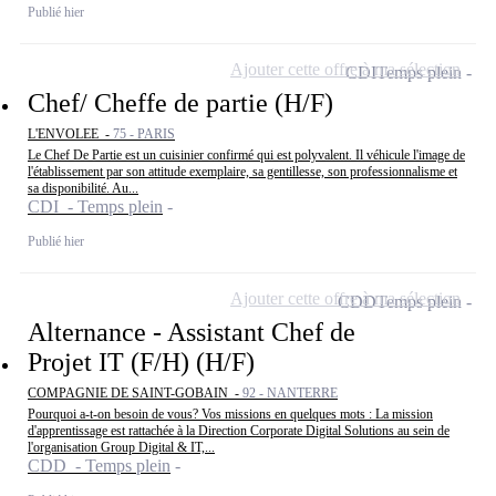
Publié hier
Ajouter cette offre à ma sélection
CDI
Temps plein
Chef/ Cheffe de partie (H/F)
L'ENVOLEE -
75 - PARIS
Le Chef De Partie est un cuisinier confirmé qui est polyvalent. Il véhicule l'image de
l'établissement par son attitude exemplaire, sa gentillesse, son professionnalisme et
sa disponibilité. Au...
CDI - Temps plein
Publié hier
Ajouter cette offre à ma sélection
CDD
Temps plein
Alternance - Assistant Chef de
Projet IT (F/H) (H/F)
COMPAGNIE DE SAINT-GOBAIN -
92 - NANTERRE
Pourquoi a-t-on besoin de vous? Vos missions en quelques mots : La mission
d'apprentissage est rattachée à la Direction Corporate Digital Solutions au sein de
l'organisation Group Digital & IT,...
CDD - Temps plein