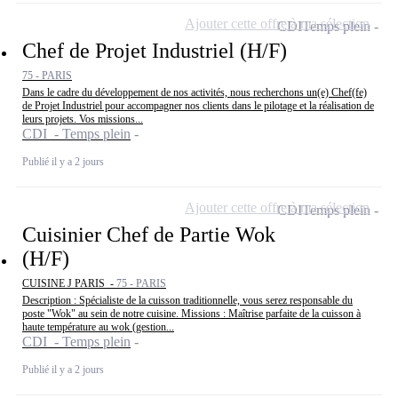
Ajouter cette offre à ma sélection
CDI
Temps plein
Chef de Projet Industriel (H/F)
75 - PARIS
Dans le cadre du développement de nos activités, nous recherchons un(e) Chef(fe)
de Projet Industriel pour accompagner nos clients dans le pilotage et la réalisation de
leurs projets. Vos missions...
CDI - Temps plein
Publié il y a 2 jours
Ajouter cette offre à ma sélection
CDI
Temps plein
Cuisinier Chef de Partie Wok
(H/F)
CUISINE J PARIS -
75 - PARIS
Description : Spécialiste de la cuisson traditionnelle, vous serez responsable du
poste "Wok" au sein de notre cuisine. Missions : Maîtrise parfaite de la cuisson à
haute température au wok (gestion...
CDI - Temps plein
Publié il y a 2 jours