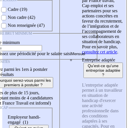
IFICATION
par France travail,
Cap emploi et ses
Cadre (19)
partenaires pour ses
actions concrètes en
Non cadre (42)
faveur du recrutement,
Non renseignée (47)
de l’intégration et de
l’accompagnement de
IRE BRUT MINIMUM
ses collaborateurs en
situation de handicap.
re minimum
Pour en savoir plus,
consultez cet article
.
ssez une périodicité pour le salaire saisi
Entreprise adaptée
NITÉS
Qu'est-ce qu'une
z parmi les 1ers à postuler
entreprise adaptée
résultats
?
urquoi serez-vous parmi les
L'entreprise adaptée
premiers à postuler ?
permet à un travailleur
es de plus de 15 jours,
en situation de
tant moins de 4 candidatures
handicap d'exercer
t France Travail est informé)
une activité
ICAP
professionnelle dans
des conditions
Employeur handi-
adaptées à ses
engagé (1)
capacités. Pour en
Qu'est-ce qu'un