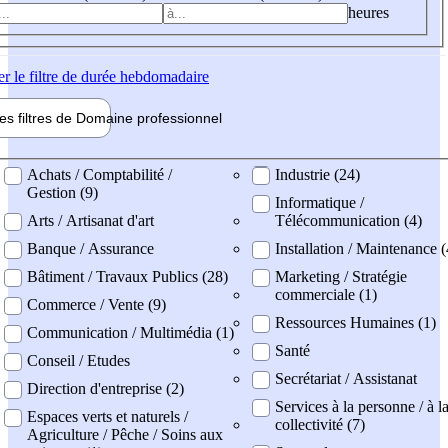
heures
er
le filtre de durée hebdomadaire
les filtres de
Domaine pro
fessionnel
ne professionel
Achats / Comptabilité /
Industrie (24)
Gestion (9)
Informatique /
Arts / Artisanat d'art
Télécommunication (4)
Banque / Assurance
Installation / Maintenance (
Bâtiment / Travaux Publics (28)
Marketing / Stratégie
commerciale (1)
Commerce / Vente (9)
Ressources Humaines (1)
Communication / Multimédia (1)
Santé
Conseil / Etudes
Secrétariat / Assistanat
Direction d'entreprise (2)
Services à la personne / à l
Espaces verts et naturels /
collectivité (7)
Agriculture / Pêche / Soins aux