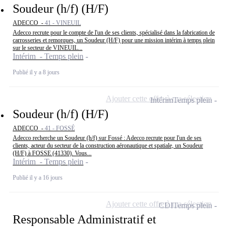
Soudeur (h/f) (H/F)
ADECCO -
41 - VINEUIL
Adecco recrute pour le compte de l'un de ses clients, spécialisé dans la fabrication de
carrosseries et remorques, un Soudeur (H/F) pour une mission intérim à temps plein
sur le secteur de VINEUIL...
Intérim - Temps plein
Publié il y a 8 jours
Ajouter cette offre à ma sélection
Intérim
Temps plein
Soudeur (h/f) (H/F)
ADECCO -
41 - FOSSÉ
Adecco recherche un Soudeur (h/f) sur Fossé : Adecco recrute pour l'un de ses
clients, acteur du secteur de la construction aéronautique et spatiale, un Soudeur
(H/F) à FOSSE (41330). Vous...
Intérim - Temps plein
Publié il y a 16 jours
Ajouter cette offre à ma sélection
CDI
Temps plein
Responsable Administratif et