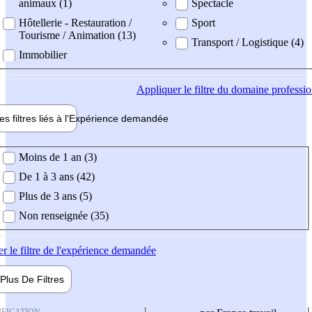
animaux (1)
Spectacle
Hôtellerie - Restauration /
Sport
Tourisme / Animation (13)
Transport / Logistique (4)
Immobilier
Appliquer
le filtre du domaine professi
es filtres liés à l'
Expérience
demandée
ience demandée
Moins de 1 an (3)
De 1 à 3 ans (42)
Plus de 3 ans (5)
Non renseignée (35)
er
le filtre de l'expérience demandée
Plus De
Filtres