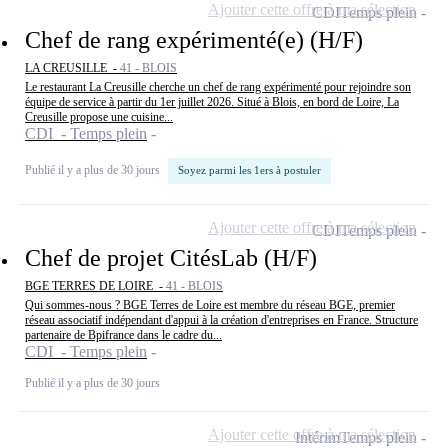
Ajouter cette offre à ma sélection
CDI
Temps plein
Chef de rang expérimenté(e) (H/F)
LA CREUSILLE -
41 - BLOIS
Le restaurant La Creusille cherche un chef de rang expérimenté pour rejoindre son
équipe de service à partir du 1er juillet 2026. Situé à Blois, en bord de Loire, La
Creusille propose une cuisine...
CDI - Temps plein
Publié il y a plus de 30 jours
Soyez parmi les 1ers à postuler
Ajouter cette offre à ma sélection
CDI
Temps plein
Chef de projet CitésLab (H/F)
BGE TERRES DE LOIRE -
41 - BLOIS
Qui sommes-nous ? BGE Terres de Loire est membre du réseau BGE, premier
réseau associatif indépendant d'appui à la création d'entreprises en France. Structure
partenaire de Bpifrance dans le cadre du...
CDI - Temps plein
Publié il y a plus de 30 jours
Ajouter cette offre à ma sélection
Intérim
Temps plein