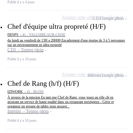
Publié il y a 4 jours
Ajouter cette offre à ma sélection
CDI
Temps plein
Chef d'équipe ultra propreté (H/F)
DESPS -
41 - VALLOIRE-SUR-CISSE
du lundi au vendredi de 13H a 20H00 Encadrement d'une équipe de 3 à 5 personnes
sur un environnement en ultra propreté
CDI - Temps plein
Publié il y a 10 jours
Ajouter cette offre à ma sélection
Intérim
Temps plein
Chef de Rang (h/f) (H/F)
IZIWORK -
41 - BLOIS
À propos de la mission En tant que Chef de Rang, vous jouez un rôle clé en
assurant un service de haute qualité dans un restaurant prestigieux - Gérer et
organiser un groupe de tables pour assurer...
Intérim - Temps plein
Publié il y a 10 jours