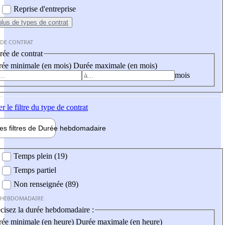
Reprise d'entreprise
plus
de types de contrat
 DE CONTRAT
ée de contrat
ée minimale (en mois)
Durée maximale (en mois)
mois
er
le filtre du type de contrat
les filtres de
Durée hebdo
madaire
 hebdomadaire
Temps plein (19)
Temps partiel
Non renseignée (89)
 HEBDOMADAIRE
cisez la durée hebdomadaire :
ée minimale (en heure)
Durée maximale (en heure)