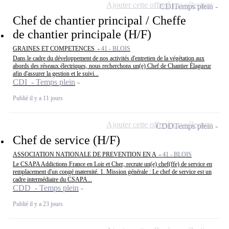
Ajouter cette offre à ma sélection
CDI
Temps plein
Chef de chantier principal / Cheffe
de chantier principale (H/F)
GRAINES ET COMPETENCES -
41 - BLOIS
Dans le cadre du développement de nos activités d'entretien de la végétation aux
abords des réseaux électriques, nous recherchons un(e) Chef de Chantier Élagueur
afin d'assurer la gestion et le suivi...
CDI - Temps plein
Publié il y a 11 jours
Ajouter cette offre à ma sélection
CDD
Temps plein
Chef de service (H/F)
ASSOCIATION NATIONALE DE PREVENTION EN A -
41 - BLOIS
Le CSAPA Addictions France en Loir et Cher, recrute un(e) chef(ffe) de service en
remplacement d'un congé maternité. 1. Mission générale : Le chef de service est un
cadre intermédiaire du CSAPA...
CDD - Temps plein
Publié il y a 23 jours