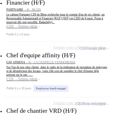
Financier (H/F)
PARTNAIRE -
41 - BLOIS
Le cabinet Partnaire CDI de Blois recherche pour le compte d'un de ses clients, un
Responsable Administratif et Financier (RAF) (H/F) en CDD de 6 mois. Poste à
pourvoir dès que possible. Rattaché(e)...
CDI - Temps plein
Publié il y a 9 jours
Ajouter cette offre à ma sélection
CDI
Temps plein
Chef d'equipe affinity (H/F)
GSF ATHENA -
41 - LA CHAPELLE VENDOMOISE
Sur l'un de nos sites clients, dans le cadre de la réalisation de prestation de nettoyage
et de désinfection des locaux, votre rôle sera de suppléer le chef d'équipe déjà
présent sur le site : -...
CDI - Temps plein
Publié il y a 18 jours
Employeur handi-engagé
Ajouter cette offre à ma sélection
CDI
Non renseigné
Chef de chantier VRD (H/F)