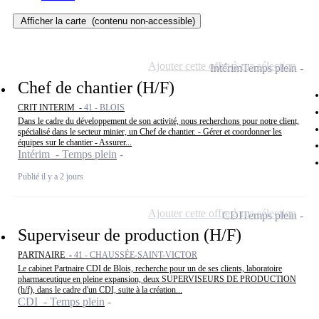
Afficher la carte
(contenu non-accessible)
Ajouter cette offre à ma sélection
Intérim
Temps plein
Chef de chantier (H/F)
CRIT INTERIM -
41 - BLOIS
Dans le cadre du développement de son activité, nous recherchons pour notre client,
spécialisé dans le secteur minier, un Chef de chantier. - Gérer et coordonner les
équipes sur le chantier - Assurer...
Intérim - Temps plein
Publié il y a 2 jours
Ajouter cette offre à ma sélection
CDI
Temps plein
Superviseur de production (H/F)
PARTNAIRE -
41 - CHAUSSÉE-SAINT-VICTOR
Le cabinet Partnaire CDI de Blois, recherche pour un de ses clients, laboratoire
pharmaceutique en pleine expansion, deux SUPERVISEURS DE PRODUCTION
(h/f), dans le cadre d'un CDI, suite à la création...
CDI - Temps plein