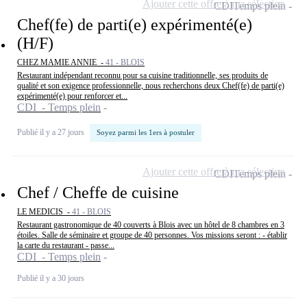
Ajouter cette offre à ma sélection
CDI
Temps plein
Chef(fe) de parti(e) expérimenté(e)
(H/F)
CHEZ MAMIE ANNIE -
41 - BLOIS
Restaurant indépendant reconnu pour sa cuisine traditionnelle, ses produits de
qualité et son exigence professionnelle, nous recherchons deux Chef(fe) de parti(e)
expérimenté(e) pour renforcer et...
CDI - Temps plein
Publié il y a 27 jours
Soyez parmi les 1ers à postuler
Ajouter cette offre à ma sélection
CDI
Temps plein
Chef / Cheffe de cuisine
LE MEDICIS -
41 - BLOIS
Restaurant gastronomique de 40 couverts à Blois avec un hôtel de 8 chambres en 3
étoiles. Salle de séminaire et groupe de 40 personnes. Vos missions seront : - établir
la carte du restaurant - passe...
CDI - Temps plein
Publié il y a 30 jours