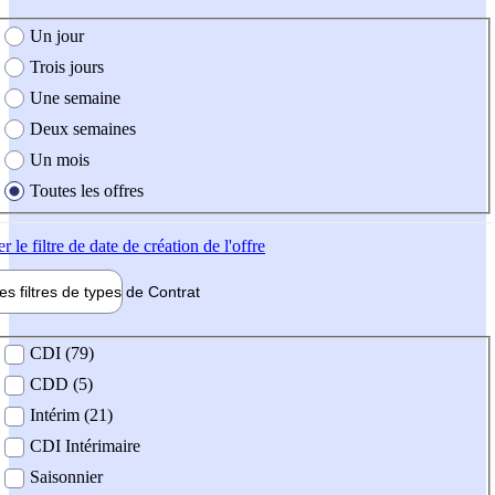
e création de l'offre
Un jour
Trois jours
Une semaine
Deux semaines
Un mois
Toutes les offres
er
le filtre de date de création de l'offre
les filtres de types de
Contrat
de contrat
CDI (79)
CDD (5)
Intérim (21)
CDI Intérimaire
Saisonnier