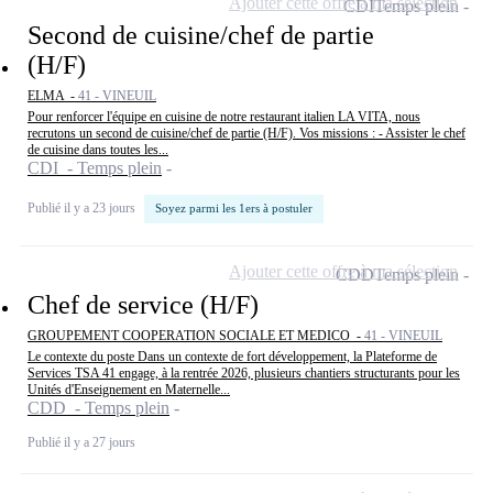
Ajouter cette offre à ma sélection
CDI
Temps plein
Second de cuisine/chef de partie
(H/F)
ELMA -
41 - VINEUIL
Pour renforcer l'équipe en cuisine de notre restaurant italien LA VITA, nous
recrutons un second de cuisine/chef de partie (H/F). Vos missions : - Assister le chef
de cuisine dans toutes les...
CDI - Temps plein
Publié il y a 23 jours
Soyez parmi les 1ers à postuler
Ajouter cette offre à ma sélection
CDD
Temps plein
Chef de service (H/F)
GROUPEMENT COOPERATION SOCIALE ET MEDICO -
41 - VINEUIL
Le contexte du poste Dans un contexte de fort développement, la Plateforme de
Services TSA 41 engage, à la rentrée 2026, plusieurs chantiers structurants pour les
Unités d'Enseignement en Maternelle...
CDD - Temps plein
Publié il y a 27 jours