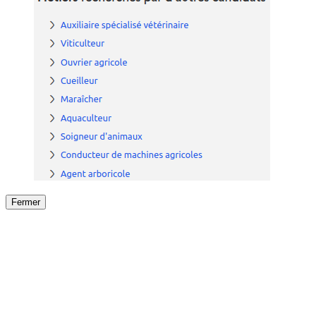
Fermer
Fermer
le détail de l'offre
/
Offre
sur
Offre précéden