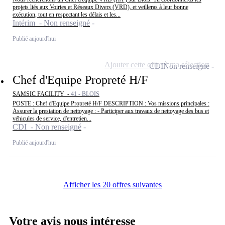
projets liés aux Voiries et Réseaux Divers (VRD), et veilleras à leur bonne
exécution, tout en respectant les délais et les...
Intérim - Non renseigné
Publié aujourd'hui
Ajouter cette offre à ma sélection
CDI
Non renseigné
Chef d'Equipe Propreté H/F
SAMSIC FACILITY -
41 - BLOIS
POSTE : Chef d'Equipe Propreté H/F DESCRIPTION : Vos missions principales :
Assurer la prestation de nettoyage : - Participer aux travaux de nettoyage des bus et
véhicules de service, d'entretien...
CDI - Non renseigné
Publié aujourd'hui
Afficher les 20 offres suivantes
Votre avis nous intéresse