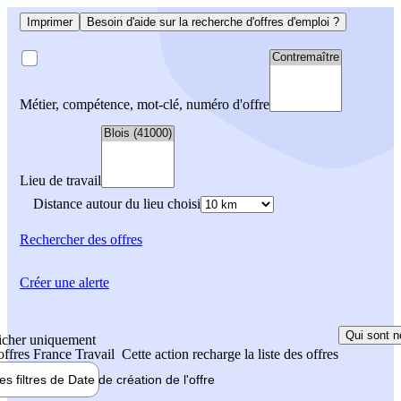
Imprimer
Besoin d'aide sur la recherche d'offres d'emploi ?
Métier, compétence, mot-clé, numéro d'offre
Lieu de travail
Distance autour du lieu choisi
Rechercher
des offres
Créer une alerte
Qui sont n
icher uniquement
 offres France Travail
Cette action recharge la liste des offres
les filtres de
Date de création
de l'offre