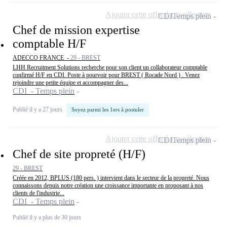
Ajouter cette offre à ma sélection
CDI
Temps plein
Chef de mission expertise
comptable H/F
ADECCO FRANCE -
29 - BREST
LHH Recruitment Solutions recherche pour son client un collaborateur comptable
confirmé H/F en CDI. Poste à pourvoir pour BREST ( Rocade Nord ) . Venez
rejoindre une petite équipe et accompagner des...
CDI - Temps plein
Publié il y a 27 jours
Soyez parmi les 1ers à postuler
Ajouter cette offre à ma sélection
CDI
Temps plein
Chef de site propreté (H/F)
29 - BREST
Créée en 2012, BPLUS (180 pers. ) intervient dans le secteur de la propreté. Nous
connaissons depuis notre création une croissance importante en proposant à nos
clients de l'industrie...
CDI - Temps plein
Publié il y a plus de 30 jours