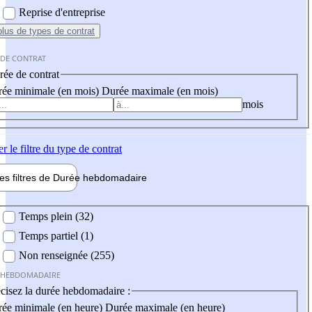
Reprise d'entreprise
plus
de types de contrat
 DE CONTRAT
ée de contrat
ée minimale (en mois)
Durée maximale (en mois)
mois
er
le filtre du type de contrat
les filtres de
Durée hebdo
madaire
 hebdomadaire
Temps plein (32)
Temps partiel (1)
Non renseignée (255)
 HEBDOMADAIRE
cisez la durée hebdomadaire :
ée minimale (en heure)
Durée maximale (en heure)