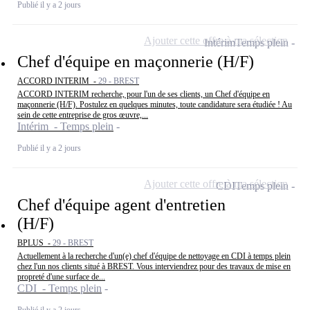
Publié il y a 2 jours
Ajouter cette offre à ma sélection
Intérim
Temps plein
Chef d'équipe en maçonnerie (H/F)
ACCORD INTERIM -
29 - BREST
ACCORD INTERIM recherche, pour l'un de ses clients, un Chef d'équipe en
maçonnerie (H/F). Postulez en quelques minutes, toute candidature sera étudiée ! Au
sein de cette entreprise de gros œuvre,...
Intérim - Temps plein
Publié il y a 2 jours
Ajouter cette offre à ma sélection
CDI
Temps plein
Chef d'équipe agent d'entretien
(H/F)
BPLUS -
29 - BREST
Actuellement à la recherche d'un(e) chef d'équipe de nettoyage en CDI à temps plein
chez l'un nos clients situé à BREST. Vous interviendrez pour des travaux de mise en
propreté d'une surface de...
CDI - Temps plein
Publié il y a 2 jours