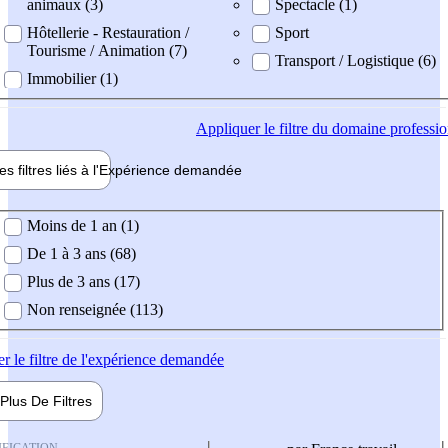
animaux (3)
Spectacle (1)
Hôtellerie - Restauration /
Sport
Tourisme / Animation (7)
Transport / Logistique (6)
Immobilier (1)
Appliquer
le filtre du domaine professi
es filtres liés à l'
Expérience
demandée
ience demandée
Moins de 1 an (1)
De 1 à 3 ans (68)
Plus de 3 ans (17)
Non renseignée (113)
er
le filtre de l'expérience demandée
Plus De
Filtres