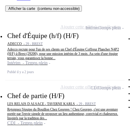
Afficher la carte
(contenu non-accessible)
Ajouter cette offre à ma sélection
Intérim
Temps plein
Chef d'Équipe (h/f) (H/F)
ADECCO -
29 - BREST
Adecco recrute pour l'un de ses clients un Chef d'Équipe Coffreur Plancher N4P2
(H/F) à Brest (29200), pour une mission intérim de 3 mois. Au sein d'une équipe
terrain, vous garantissez la bonne...
Intérim - Temps plein
Publié il y a 2 jours
Ajouter cette offre à ma sélection
CDI
Temps plein
Chef de partie (H/F)
LES RELAIS D ALSACE - TAVERNE KARLS -
29 - BREST
Rejoignez l'équipe du Bouillon Chez Georges ! Chez Georges, c'est une aventure
portée par l'envie simple de proposer un lieu authentique, convivial et chaleureux.
Inspirés par la tradition des...
CDI - Temps plein