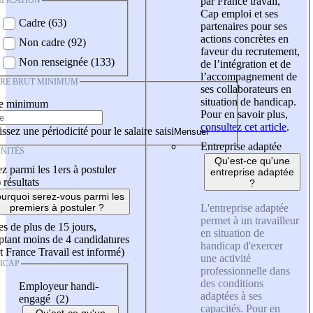
IFICATION
par France travail,
Cap emploi et ses
Cadre (63)
partenaires pour ses
actions concrètes en
Non cadre (92)
faveur du recrutement,
Non renseignée (133)
de l’intégration et de
l’accompagnement de
IRE BRUT MINIMUM
ses collaborateurs en
situation de handicap.
re minimum
Pour en savoir plus,
consultez cet article
.
ssez une périodicité pour le salaire saisi
Entreprise adaptée
NITÉS
Qu'est-ce qu'une
z parmi les 1ers à postuler
entreprise adaptée
)
résultats
?
urquoi serez-vous parmi les
L'entreprise adaptée
premiers à postuler ?
permet à un travailleur
es de plus de 15 jours,
en situation de
tant moins de 4 candidatures
handicap d'exercer
t France Travail est informé)
une activité
ICAP
professionnelle dans
des conditions
Employeur handi-
adaptées à ses
engagé (2)
capacités. Pour en
Qu'est-ce qu'un