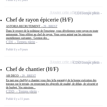
Ajouter cette offre à ma sélection
CDI
Temps plein
Chef de rayon épicerie (H/F)
ASTORIA RECRUTEMENT -
29 - BREST
Dans le respect de la politique de l'enseigne, vous développez votre rayon en toute
autonomie. Vous référer au chef de rayon. Vous serez animé par les missions
quotidiennes suivantes : Gestion des...
CDI - Temps plein
Publié il y a 9 jours
Ajouter cette offre à ma sélection
CDD
Temps plein
Chef de chantier (H/F)
AR DECO -
29 - BREST
En tant que chef(fe) e chantier vous êtes le/la garant(e) de la bonne exécution des
travaux sur le terrain, en respectant les objectifs de qualité, de délais, de sécurité et
de budget. Vos missions...
CDD - Temps plein
Publié il y a 11 jours