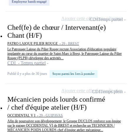
Employeur handi-engagé
Ajouter cette offre à ma sélection
CDI
Temps partiel
Chef(fe) de chœur / Intervenant(e)
Chant (H/F)
PATRO LAIQUE PILIER ROUGE -
29 - BREST
Le Patronage Laïque du Pilier Rouge recrute Association d'éducation populaire
implantée au cœur du quartier de Saint-Marc à Brest, le Patronage Laïque du Pilier
Rouge (PLPR) développe des activités...
CDI - Temps partiel
Publié il y a plus de 30 jours
Soyez parmi les 1ers à postuler
Ajouter cette offre à ma sélection
CDI
Temps plein
Mécanicien poids lourds confirmé
/ chef d'équipe atelier (H/F)
OCCIDENTAL V I -
29 - GUIPAVAS
Afin de poursuivre son développement, le Groupe DUCLOS renforce son équipe
sur le garage OCCIDENTAL VI de BREST et recherche un TECHNICIEN /
MÉCANICIEN POIDS LOURDS chef d'équipe atelier mécanique...