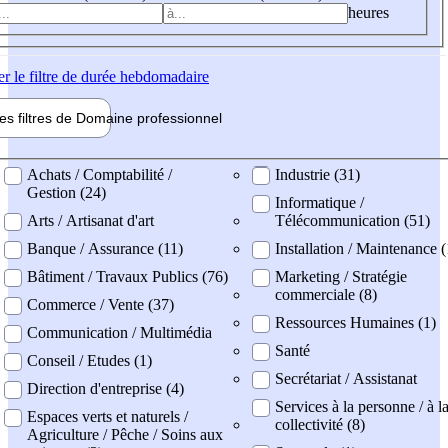
heures
er
le filtre de durée hebdomadaire
les filtres de
Domaine pro
fessionnel
ne professionel
Achats / Comptabilité /
Industrie (31)
Gestion (24)
Informatique /
Arts / Artisanat d'art
Télécommunication (51)
Banque / Assurance (11)
Installation / Maintenance 
Bâtiment / Travaux Publics (76)
Marketing / Stratégie
commerciale (8)
Commerce / Vente (37)
Ressources Humaines (1)
Communication / Multimédia
Santé
Conseil / Etudes (1)
Secrétariat / Assistanat
Direction d'entreprise (4)
Services à la personne / à l
Espaces verts et naturels /
collectivité (8)
Agriculture / Pêche / Soins aux