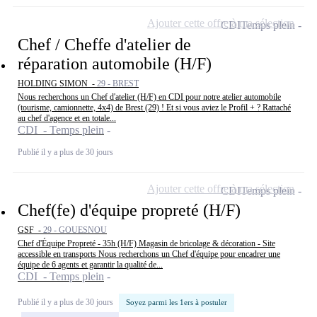
Ajouter cette offre à ma sélection
CDI
Temps plein
Chef / Cheffe d'atelier de
réparation automobile (H/F)
HOLDING SIMON -
29 - BREST
Nous recherchons un Chef d'atelier (H/F) en CDI pour notre atelier automobile
(tourisme, camionnette, 4x4) de Brest (29) ! Et si vous aviez le Profil + ? Rattaché
au chef d'agence et en totale...
CDI - Temps plein
Publié il y a plus de 30 jours
Ajouter cette offre à ma sélection
CDI
Temps plein
Chef(fe) d'équipe propreté (H/F)
GSF -
29 - GOUESNOU
Chef d'Équipe Propreté - 35h (H/F) Magasin de bricolage & décoration - Site
accessible en transports Nous recherchons un Chef d'équipe pour encadrer une
équipe de 6 agents et garantir la qualité de...
CDI - Temps plein
Publié il y a plus de 30 jours
Soyez parmi les 1ers à postuler