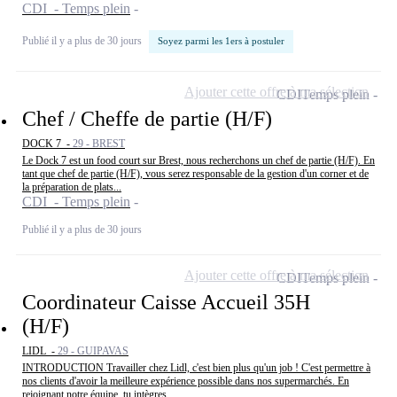
CDI - Temps plein
Publié il y a plus de 30 jours
Soyez parmi les 1ers à postuler
Ajouter cette offre à ma sélection
CDI
Temps plein
Chef / Cheffe de partie (H/F)
DOCK 7 -
29 - BREST
Le Dock 7 est un food court sur Brest, nous recherchons un chef de partie (H/F). En
tant que chef de partie (H/F), vous serez responsable de la gestion d'un corner et de
la préparation de plats...
CDI - Temps plein
Publié il y a plus de 30 jours
Ajouter cette offre à ma sélection
CDI
Temps plein
Coordinateur Caisse Accueil 35H
(H/F)
LIDL -
29 - GUIPAVAS
INTRODUCTION Travailler chez Lidl, c'est bien plus qu'un job ! C'est permettre à
nos clients d'avoir la meilleure expérience possible dans nos supermarchés. En
rejoignant notre équipe, tu intègres...