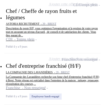
Ajouter cette offre à ma sélection
CDI
Temps plein
Chef / Cheffe de rayon fruits et
légumes
ASTORIA RECRUTEMENT -
29 - BREST
Description du poste H/F, vous optimisez l'organisation et la gestion de votre rayon
tout en assurant un niveau d'accueil , de conseil et de satisfaction des clients. Vous
êtes garant de...
CDI - Temps plein
Publié il y a 9 jours
Ajouter cette offre à ma sélection
Franchise
Non renseigné
Chef d'entreprise franchisé (H/F)
LA COMPAGNIE DES LAVANDIÈRES -
29 - BREST
La Compagnie des Lavandières recherche son futur chef d'entreprise franchisé (F/H)
à Brest. Notre réseau est spécialisé dans l'entretien de la maison : ménage, repassage,
récupération des courses,...
Franchise - Non renseigné
Publié il y a 9 jours
Employeur handi-engagé