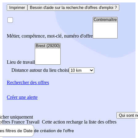
Imprimer
Besoin d'aide sur la recherche d'offres d'emploi ?
Métier, compétence, mot-clé, numéro d'offre
Lieu de travail
Distance autour du lieu choisi
Rechercher
des offres
Créer une alerte
Qui sont n
icher uniquement
 offres France Travail
Cette action recharge la liste des offres
les filtres de
Date de création
de l'offre