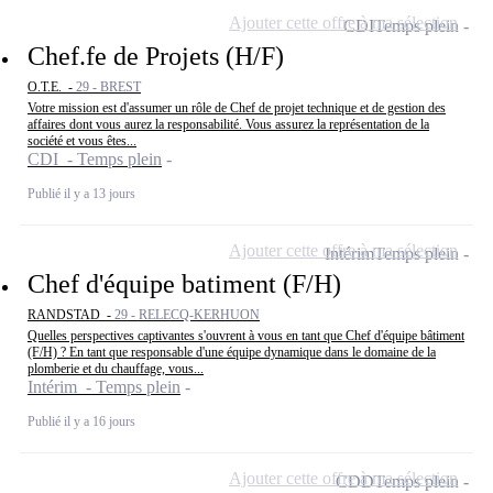
Ajouter cette offre à ma sélection
CDI
Temps plein
Chef.fe de Projets (H/F)
O.T.E. -
29 - BREST
Votre mission est d'assumer un rôle de Chef de projet technique et de gestion des
affaires dont vous aurez la responsabilité. Vous assurez la représentation de la
société et vous êtes...
CDI - Temps plein
Publié il y a 13 jours
Ajouter cette offre à ma sélection
Intérim
Temps plein
Chef d'équipe batiment (F/H)
RANDSTAD -
29 - RELECQ-KERHUON
Quelles perspectives captivantes s'ouvrent à vous en tant que Chef d'équipe bâtiment
(F/H) ? En tant que responsable d'une équipe dynamique dans le domaine de la
plomberie et du chauffage, vous...
Intérim - Temps plein
Publié il y a 16 jours
Ajouter cette offre à ma sélection
CDD
Temps plein