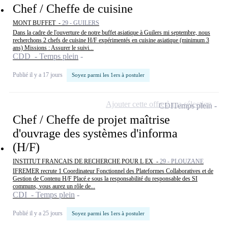
Chef / Cheffe de cuisine
MONT BUFFET -
29 - GUILERS
Dans la cadre de l'ouverture de notre buffet asiatique à Guilers mi septembre, nous
recherchons 2 chefs de cuisine H/F expérimentés en cuisine asiatique (minimum 3
ans) Missions : Assurer le suivi...
CDD - Temps plein
Publié il y a 17 jours
Soyez parmi les 1ers à postuler
Ajouter cette offre à ma sélection
CDI
Temps plein
Chef / Cheffe de projet maîtrise
d'ouvrage des systèmes d'informa
(H/F)
INSTITUT FRANCAIS DE RECHERCHE POUR L EX -
29 - PLOUZANE
IFREMER recrute 1 Coordinateur Fonctionnel des Plateformes Collaboratives et de
Gestion de Contenu H/F Placé.e sous la responsabilité du responsable des SI
communs, vous aurez un rôle de...
CDI - Temps plein
Publié il y a 25 jours
Soyez parmi les 1ers à postuler