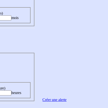
s)
mois
ure)
heures
Créer une alerte