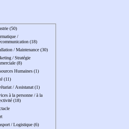
strie (50)
rmatique /
écommunication (18)
allation / Maintenance (30)
eting / Stratégie
merciale (8)
sources Humaines (1)
é (11)
étariat / Assistanat (1)
ices à la personne / à la
ectivité (18)
ctacle
rt
sport / Logistique (6)