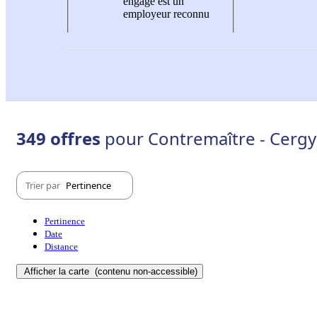
engagé est un
employeur reconnu
349 offres
pour Contremaître - Cergy
Trier par
Pertinence
Pertinence
Date
Distance
Afficher la carte
(contenu non-accessible)