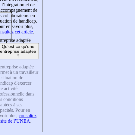
 l’intégration et de
’accompagnement de
s collaborateurs en
tuation de handicap.
ur en savoir plus,
nsultez cet article
.
treprise adaptée
Qu'est-ce qu'une
entreprise adaptée
?
entreprise adaptée
rmet à un travailleur
 situation de
ndicap d'exercer
e activité
ofessionnelle dans
s conditions
aptées à ses
pacités. Pour en
voir plus,
consultez
 site de l’UNEA
.