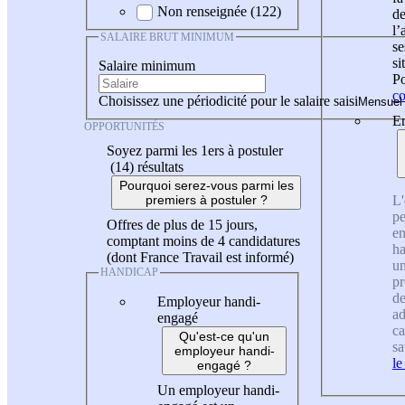
Non renseignée (122)
de
l
SALAIRE BRUT MINIMUM
se
si
Salaire minimum
Po
co
Choisissez une périodicité pour le salaire saisi
En
OPPORTUNITÉS
Soyez parmi les 1ers à postuler
(14)
résultats
Pourquoi serez-vous parmi les
L'
premiers à postuler ?
pe
Offres de plus de 15 jours,
en
comptant moins de 4 candidatures
ha
(dont France Travail est informé)
un
HANDICAP
pr
de
Employeur handi-
ad
engagé
ca
Qu'est-ce qu'un
sa
employeur handi-
le
engagé ?
Un employeur handi-