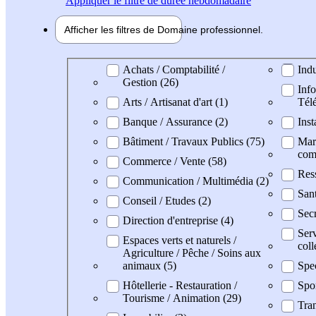
Appliquer
le filtre de durée hebdomadaire
Afficher les filtres de
Domaine pro
fessionnel
Domaine professionel
Achats / Comptabilité /
Indu
Gestion (26)
Info
Arts / Artisanat d'art (1)
Tél
Banque / Assurance (2)
Inst
Bâtiment / Travaux Publics (75)
Mark
com
Commerce / Vente (58)
Res
Communication / Multimédia (2)
Sant
Conseil / Etudes (2)
Secr
Direction d'entreprise (4)
Serv
Espaces verts et naturels /
coll
Agriculture / Pêche / Soins aux
animaux (5)
Spe
Hôtellerie - Restauration /
Spo
Tourisme / Animation (29)
Tran