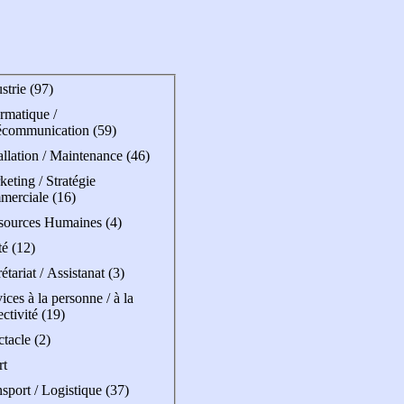
strie (97)
rmatique /
écommunication (59)
allation / Maintenance (46)
eting / Stratégie
merciale (16)
sources Humaines (4)
é (12)
étariat / Assistanat (3)
ices à la personne / à la
ectivité (19)
tacle (2)
rt
sport / Logistique (37)