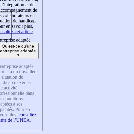
 l’intégration et de
’accompagnement de
s collaborateurs en
tuation de handicap.
ur en savoir plus,
nsultez cet article
.
treprise adaptée
Qu'est-ce qu'une
entreprise adaptée
?
entreprise adaptée
rmet à un travailleur
 situation de
ndicap d'exercer
e activité
ofessionnelle dans
s conditions
aptées à ses
pacités. Pour en
voir plus,
consultez
 site de l’UNEA
.