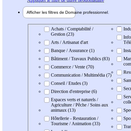
Appliquer
le filtre de durée hebdomadaire
Afficher les filtres de
Domaine pro
fessionnel
Domaine professionel
Achats / Comptabilité /
Indu
Gestion (23)
Info
Arts / Artisanat d'art
Tél
Banque / Assurance (1)
Inst
Bâtiment / Travaux Publics (83)
Mark
com
Commerce / Vente (70)
Res
Communication / Multimédia (7)
Sant
Conseil / Etudes (3)
Secr
Direction d'entreprise (6)
Serv
Espaces verts et naturels /
coll
Agriculture / Pêche / Soins aux
animaux (13)
Spec
Hôtellerie - Restauration /
Spo
Tourisme / Animation (33)
Tran