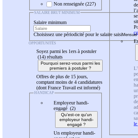
Non renseignée (227)
de
l
SALAIRE BRUT MINIMUM
se
si
Salaire minimum
Po
co
Choisissez une périodicité pour le salaire saisi
En
OPPORTUNITÉS
Soyez parmi les 1ers à postuler
(14)
résultats
Pourquoi serez-vous parmi les
L'
premiers à postuler ?
pe
Offres de plus de 15 jours,
en
comptant moins de 4 candidatures
ha
(dont France Travail est informé)
un
HANDICAP
pr
de
Employeur handi-
ad
engagé (2)
ca
Qu'est-ce qu'un
sa
employeur handi-
le
engagé ?
Un employeur handi-