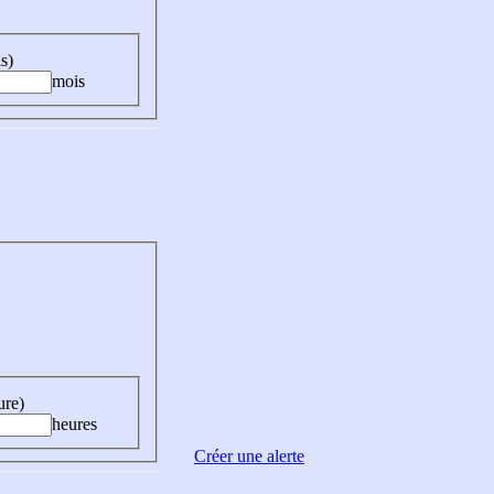
s)
mois
ure)
heures
Créer une alerte