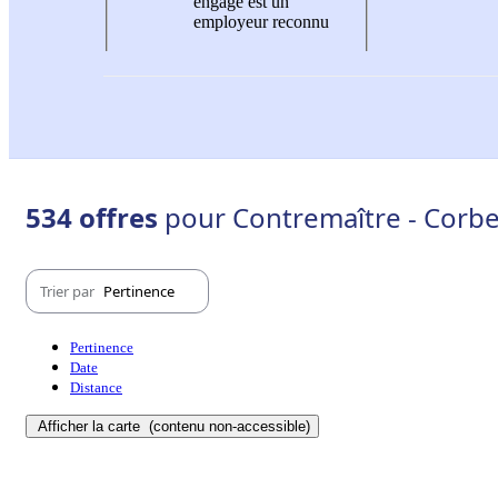
engagé est un
employeur reconnu
534 offres
pour Contremaître - Corbe
Trier par
Pertinence
Pertinence
Date
Distance
Afficher la carte
(contenu non-accessible)