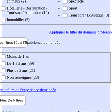
animaux (2)
Spectacle
Hôtellerie - Restauration /
Sport
Tourisme / Animation (12)
Transport / Logistique (3)
Immobilier (2)
Appliquer
le filtre du domaine professi
es filtres liés à l'
Expérience
demandée
ience demandée
Moins de 1 an
De 1 à 3 ans (39)
Plus de 3 ans (21)
Non renseignée (23)
er
le filtre de l'expérience demandée
Plus De
Filtres