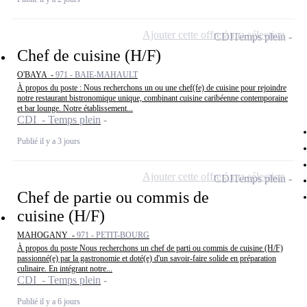
Ajouter cette offre à ma sélection
CDI
Temps plein
Chef de cuisine (H/F)
O'BAYA -
971 - BAIE-MAHAULT
À propos du poste : Nous recherchons un ou une chef(fe) de cuisine pour rejoindre
notre restaurant bistronomique unique, combinant cuisine caribéenne contemporaine
et bar lounge. Notre établissement...
CDI - Temps plein
Publié il y a 3 jours
Ajouter cette offre à ma sélection
CDI
Temps plein
Chef de partie ou commis de
cuisine (H/F)
MAHOGANY -
971 - PETIT-BOURG
À propos du poste Nous recherchons un chef de parti ou commis de cuisine (H/F)
passionné(e) par la gastronomie et doté(e) d'un savoir-faire solide en préparation
culinaire. En intégrant notre...
CDI - Temps plein
Publié il y a 6 jours