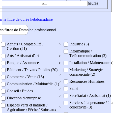
heures
er
le filtre de durée hebdomadaire
les filtres de
Domaine pro
fessionnel
ne professionel
Achats / Comptabilité /
Industrie (5)
Gestion (21)
Informatique /
Arts / Artisanat d'art
Télécommunication (3)
Banque / Assurance
Installation / Maintenance (
Bâtiment / Travaux Publics (20)
Marketing / Stratégie
commerciale (2)
Commerce / Vente (16)
Ressources Humaines
Communication / Multimédia (1)
Santé
Conseil / Etudes
Secrétariat / Assistanat (1)
Direction d'entreprise
Services à la personne / à l
Espaces verts et naturels /
collectivité (3)
Agriculture / Pêche / Soins aux