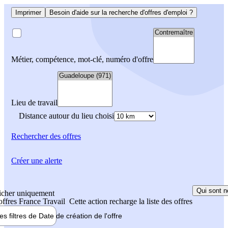
Imprimer
Besoin d'aide sur la recherche d'offres d'emploi ?
Métier, compétence, mot-clé, numéro d'offre
Lieu de travail
Distance autour du lieu choisi
Rechercher
des offres
Créer une alerte
Qui sont n
icher uniquement
 offres France Travail
Cette action recharge la liste des offres
les filtres de
Date de création
de l'offre