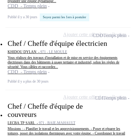
rejoindre une équipe dynamique...
CDD - Temps plein
Publié il y a 30 jours
Soyez parmi les 1ers à postuler
Ajouter cette offre à ma sélection
CDD
Temps plein
Chef / Cheffe d'équipe électricien
KHIDOU DYLAN -
971 - LE MOULE
Vous réalisez des travaux d'installation et de mise en service des équipements
électriques dans des bâtiments à usage tertiaire et industriel, selon les règles de
sécurité. Vous câblez et raccordez...
CDD - Temps plein
Publié il y a plus de 30 jours
Ajouter cette offre à ma sélection
CDI
Temps plein
Chef / Cheffe d'équipe de
couvreurs
LECBA.TP SARL -
971 - BAIE-MAHAULT
Missions : - Planifier le travail et les approvisionnements. - Poser et réparer les
toitures, poser des isolations thermiques avec votre équipe. - Coordonner le travail