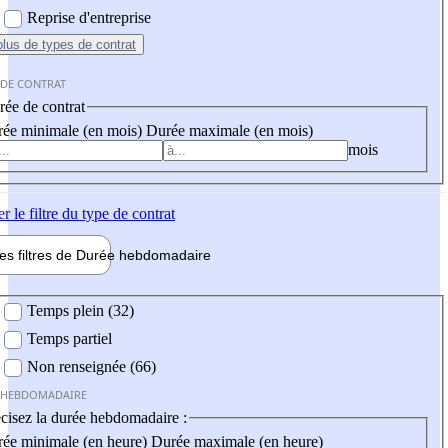
Reprise d'entreprise
plus
de types de contrat
 DE CONTRAT
ée de contrat
ée minimale (en mois)
Durée maximale (en mois)
mois
er
le filtre du type de contrat
les filtres de
Durée hebdo
madaire
 hebdomadaire
Temps plein (32)
Temps partiel
Non renseignée (66)
 HEBDOMADAIRE
cisez la durée hebdomadaire :
ée minimale (en heure)
Durée maximale (en heure)