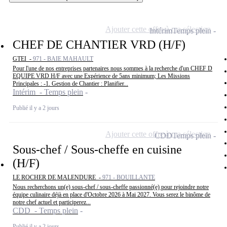
Ajouter cette offre à ma sélection
Intérim
Temps plein
CHEF DE CHANTIER VRD (H/F)
GTEI -
971 - BAIE MAHAULT
Pour l'une de nos entreprises partenaires nous sommes à la recherche d'un CHEF D
EQUIPE VRD H/F avec une Expérience de 5ans minimum; Les Missions
Principales : -1. Gestion de Chantier : Planifier...
Intérim - Temps plein
Publié il y a 2 jours
Ajouter cette offre à ma sélection
CDD
Temps plein
Sous-chef / Sous-cheffe en cuisine
(H/F)
LE ROCHER DE MALENDURE -
971 - BOUILLANTE
Nous recherchons un(e) sous-chef / sous-cheffe passionné(e) pour rejoindre notre
équipe culinaire déjà en place d'Octobre 2026 à Mai 2027. Vous serez le binôme de
notre chef actuel et participerez...
CDD - Temps plein
Publié il y a 2 jours