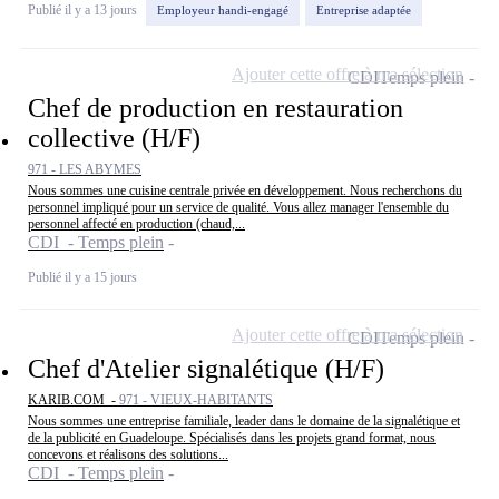
Publié il y a 13 jours
Employeur handi-engagé
Entreprise adaptée
Ajouter cette offre à ma sélection
CDI
Temps plein
Chef de production en restauration
collective (H/F)
971 - LES ABYMES
Nous sommes une cuisine centrale privée en développement. Nous recherchons du
personnel impliqué pour un service de qualité. Vous allez manager l'ensemble du
personnel affecté en production (chaud,...
CDI - Temps plein
Publié il y a 15 jours
Ajouter cette offre à ma sélection
CDI
Temps plein
Chef d'Atelier signalétique (H/F)
KARIB.COM -
971 - VIEUX-HABITANTS
Nous sommes une entreprise familiale, leader dans le domaine de la signalétique et
de la publicité en Guadeloupe. Spécialisés dans les projets grand format, nous
concevons et réalisons des solutions...
CDI - Temps plein