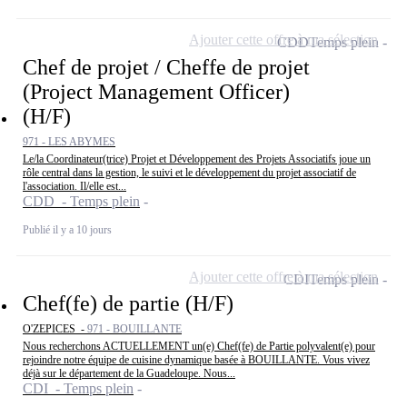
Ajouter cette offre à ma sélection
CDD
Temps plein
Chef de projet / Cheffe de projet
(Project Management Officer)
(H/F)
971 - LES ABYMES
Le/la Coordinateur(trice) Projet et Développement des Projets Associatifs joue un
rôle central dans la gestion, le suivi et le développement du projet associatif de
l'association. Il/elle est...
CDD - Temps plein
Publié il y a 10 jours
Ajouter cette offre à ma sélection
CDI
Temps plein
Chef(fe) de partie (H/F)
O'ZEPICES -
971 - BOUILLANTE
Nous recherchons ACTUELLEMENT un(e) Chef(fe) de Partie polyvalent(e) pour
rejoindre notre équipe de cuisine dynamique basée à BOUILLANTE. Vous vivez
déjà sur le département de la Guadeloupe. Nous...
CDI - Temps plein