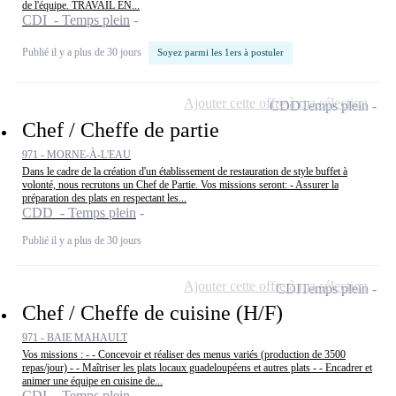
de l'équipe. TRAVAIL EN...
CDI - Temps plein
Publié il y a plus de 30 jours
Soyez parmi les 1ers à postuler
Ajouter cette offre à ma sélection
CDD
Temps plein
Chef / Cheffe de partie
971 - MORNE-À-L'EAU
Dans le cadre de la création d'un établissement de restauration de style buffet à
volonté, nous recrutons un Chef de Partie. Vos missions seront: - Assurer la
préparation des plats en respectant les...
CDD - Temps plein
Publié il y a plus de 30 jours
Ajouter cette offre à ma sélection
CDI
Temps plein
Chef / Cheffe de cuisine (H/F)
971 - BAIE MAHAULT
Vos missions : - - Concevoir et réaliser des menus variés (production de 3500
repas/jour) - - Maîtriser les plats locaux guadeloupéens et autres plats - - Encadrer et
animer une équipe en cuisine de...
CDI - Temps plein