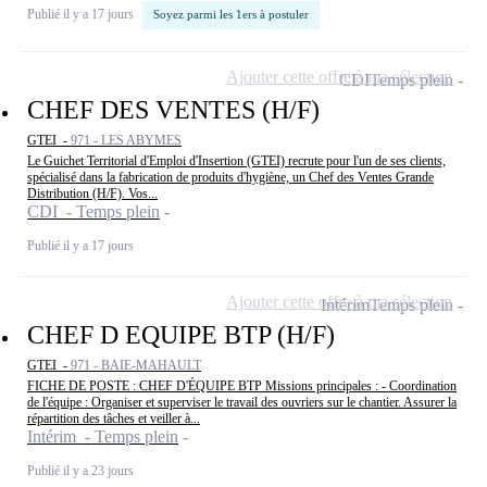
Publié il y a 17 jours
Soyez parmi les 1ers à postuler
Ajouter cette offre à ma sélection
CDI
Temps plein
CHEF DES VENTES (H/F)
GTEI -
971 - LES ABYMES
Le Guichet Territorial d'Emploi d'Insertion (GTEI) recrute pour l'un de ses clients,
spécialisé dans la fabrication de produits d'hygiène, un Chef des Ventes Grande
Distribution (H/F). Vos...
CDI - Temps plein
Publié il y a 17 jours
Ajouter cette offre à ma sélection
Intérim
Temps plein
CHEF D EQUIPE BTP (H/F)
GTEI -
971 - BAIE-MAHAULT
FICHE DE POSTE : CHEF D'ÉQUIPE BTP Missions principales : - Coordination
de l'équipe : Organiser et superviser le travail des ouvriers sur le chantier. Assurer la
répartition des tâches et veiller à...
Intérim - Temps plein
Publié il y a 23 jours