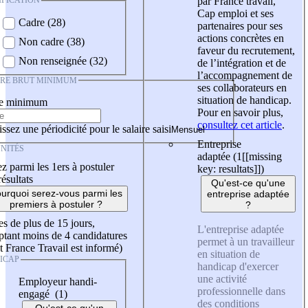
IFICATION
par France travail,
Cap emploi et ses
Cadre (28)
partenaires pour ses
actions concrètes en
Non cadre (38)
faveur du recrutement,
Non renseignée (32)
de l’intégration et de
l’accompagnement de
IRE BRUT MINIMUM
ses collaborateurs en
situation de handicap.
re minimum
Pour en savoir plus,
consultez cet article
.
ssez une périodicité pour le salaire saisi
Entreprise
NITÉS
adaptée (1
[[missing
z parmi les 1ers à postuler
key: resultats]]
)
résultats
Qu'est-ce qu'une
urquoi serez-vous parmi les
entreprise adaptée
premiers à postuler ?
?
es de plus de 15 jours,
L'entreprise adaptée
tant moins de 4 candidatures
permet à un travailleur
t France Travail est informé)
en situation de
ICAP
handicap d'exercer
une activité
Employeur handi-
professionnelle dans
engagé (1)
des conditions
Qu'est-ce qu'un