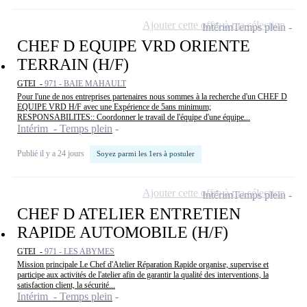
Ajouter cette offre à ma sélection
Intérim
Temps plein
CHEF D EQUIPE VRD ORIENTE
TERRAIN (H/F)
GTEI -
971 - BAIE MAHAULT
Pour l'une de nos entreprises partenaires nous sommes à la recherche d'un CHEF D
EQUIPE VRD H/F avec une Expérience de 5ans minimum;
RESPONSABILITES:: Coordonner le travail de l'équipe d'une équipe...
Intérim - Temps plein
Publié il y a 24 jours
Soyez parmi les 1ers à postuler
Ajouter cette offre à ma sélection
Intérim
Temps plein
CHEF D ATELIER ENTRETIEN
RAPIDE AUTOMOBILE (H/F)
GTEI -
971 - LES ABYMES
Mission principale Le Chef d'Atelier Réparation Rapide organise, supervise et
participe aux activités de l'atelier afin de garantir la qualité des interventions, la
satisfaction client, la sécurité...
Intérim - Temps plein