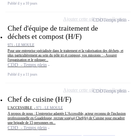
Publié il y a 10 jours
Ajouter cette offre à ma sélection
CDD
Temps plein
Chef d'équipe de traitement de
déchets et compost (H/F)
971 - LE MOULE
Pour une entreprise spécialisée dans le traitement et la valorisation des déchets, et
plus particulièrement au sein du pôle tri et compost, vos missions : - Assurer
l'organisation et le pilotage...
CDD - Temps plein
Publié il y a 11 jours
Ajouter cette offre à ma sélection
CDD
Temps plein
Chef de cuisine (H/F)
L'ACCESSIBLE -
971 - LE MOULE
A propos de nous : L'entreprise adaptée L'Accessible, acteur reconnu de l'inclusion
professionnelle en Guadeloupe, recrute son(sa) Chef(fe) de Cuisine pour encadrer
une brigade de 15 personnes en...
CDD - Temps plein