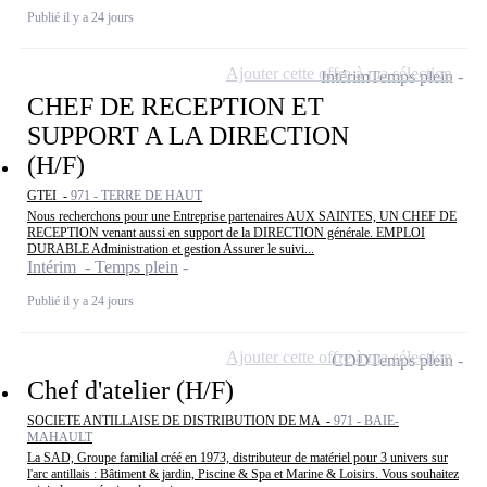
Publié il y a 24 jours
Ajouter cette offre à ma sélection
Intérim
Temps plein
CHEF DE RECEPTION ET
SUPPORT A LA DIRECTION
(H/F)
GTEI -
971 - TERRE DE HAUT
Nous recherchons pour une Entreprise partenaires AUX SAINTES, UN CHEF DE
RECEPTION venant aussi en support de la DIRECTION générale. EMPLOI
DURABLE Administration et gestion Assurer le suivi...
Intérim - Temps plein
Publié il y a 24 jours
Ajouter cette offre à ma sélection
CDD
Temps plein
Chef d'atelier (H/F)
SOCIETE ANTILLAISE DE DISTRIBUTION DE MA -
971 - BAIE-
MAHAULT
La SAD, Groupe familial créé en 1973, distributeur de matériel pour 3 univers sur
l'arc antillais : Bâtiment & jardin, Piscine & Spa et Marine & Loisirs. Vous souhaitez