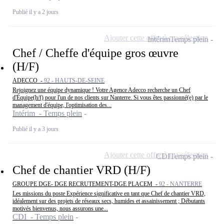
Publié il y a 2 jours
Ajouter cette offre à ma sélection
Intérim
Temps plein
Chef / Cheffe d'équipe gros œuvre
(H/F)
ADECCO -
92 - HAUTS-DE-SEINE
Rejoignez une équipe dynamique ! Votre Agence Adecco recherche un Chef
d'Équipe(h/f) pour l'un de nos clients sur Nanterre. Si vous êtes passionné(e) par le
management d'équipe, l'optimisation des...
Intérim - Temps plein
Publié il y a 3 jours
Ajouter cette offre à ma sélection
CDI
Temps plein
Chef de chantier VRD (H/F)
GROUPE DGE- DGE RECRUTEMENT-DGE PLACEM -
92 - NANTERRE
Les missions du poste Expérience significative en tant que Chef de chantier VRD,
idéalement sur des projets de réseaux secs, humides et assainissement ; Débutants
motivés bienvenus, nous assurons une...
CDI - Temps plein