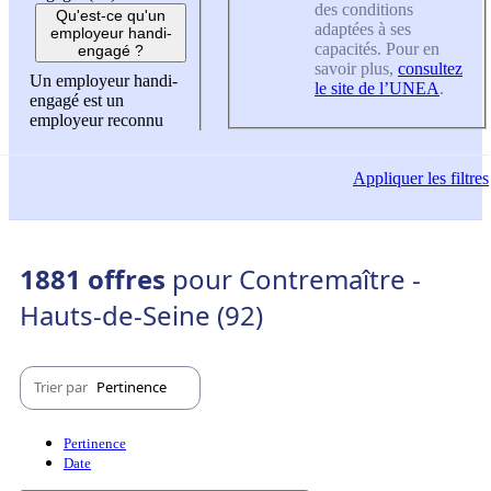
des conditions
Qu'est-ce qu'un
adaptées à ses
employeur handi-
capacités. Pour en
engagé ?
savoir plus,
consultez
Un employeur handi-
le site de l’UNEA
.
engagé est un
employeur reconnu
Appliquer
les filtres
1881 offres
pour Contremaître -
Hauts-de-Seine (92)
Trier par
Pertinence
Pertinence
Date