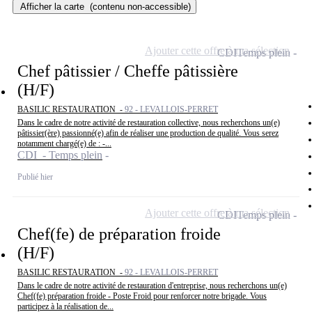
Afficher la carte
(contenu non-accessible)
Ajouter cette offre à ma sélection
CDI
Temps plein
Chef pâtissier / Cheffe pâtissière
(H/F)
BASILIC RESTAURATION -
92 - LEVALLOIS-PERRET
Dans le cadre de notre activité de restauration collective, nous recherchons un(e)
pâtissier(ère) passionné(e) afin de réaliser une production de qualité. Vous serez
notamment chargé(e) de : -...
CDI - Temps plein
Publié hier
Ajouter cette offre à ma sélection
CDI
Temps plein
Chef(fe) de préparation froide
(H/F)
BASILIC RESTAURATION -
92 - LEVALLOIS-PERRET
Dans le cadre de notre activité de restauration d'entreprise, nous recherchons un(e)
Chef(fe) préparation froide - Poste Froid pour renforcer notre brigade. Vous
participez à la réalisation de...