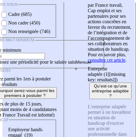
IFICATION
par France travail,
Cap emploi et ses
Cadre (685)
partenaires pour ses
actions concrètes en
Non cadre (450)
faveur du recrutement,
Non renseignée (746)
de l’intégration et de
l’accompagnement de
IRE BRUT MINIMUM
ses collaborateurs en
situation de handicap.
re minimum
Pour en savoir plus,
consultez cet article
.
ssez une périodicité pour le salaire saisi
Entreprise
NITÉS
adaptée (1
[[missing
z parmi les 1ers à postuler
key: resultats]]
)
)
résultats
Qu'est-ce qu'une
urquoi serez-vous parmi les
entreprise adaptée
premiers à postuler ?
?
es de plus de 15 jours,
L'entreprise adaptée
tant moins de 4 candidatures
permet à un travailleur
t France Travail est informé)
en situation de
ICAP
handicap d'exercer
une activité
Employeur handi-
professionnelle dans
engagé (19)