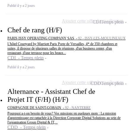
Publié il y a 2 jours
Ajouter cette offre à ma sélection
CDI
Temps plein
Chef de rang (H/F)
PARIS ISSY OPERATING COMPANY SAS -
92 - ISSY-LES-MOULINEAUX
L'hôtel Courtyard by Marriott Paris Porte de Versailles, 4* de 350 chambres et
suites, il dispose de plusieurs salles de réunions, d'un business center, d'un
restaurant, d'une terrasse pour les beaux...
CDI - Temps plein
Publié il y a 2 jours
Ajouter cette offre à ma sélection
CDD
Temps plein
Alternance - Assistant Chef de
Projet IT (F/H) (H/F)
COMPAGNIE DE SAINT-GOBAIN -
92 - NANTERRE
Pourquoi a-t-on besoin de vous? Vos missions en quelques mots : La mission
d'apprentissage est rattachée à la Direction Corporate Digital Solutions au sein de
l'organisation Group Digital & IT,...
CDD - Temps plein