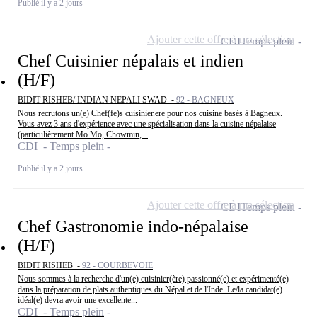
Publié il y a 2 jours
Ajouter cette offre à ma sélection
CDI
Temps plein
Chef Cuisinier népalais et indien
(H/F)
BIDIT RISHEB/ INDIAN NEPALI SWAD -
92 - BAGNEUX
Nous recrutons un(e) Chef(fe)s cuisinier.ere pour nos cuisine basés à Bagneux.
Vous avez 3 ans d'expérience avec une spécialisation dans la cuisine népalaise
(particulièrement Mo Mo, Chowmin,...
CDI - Temps plein
Publié il y a 2 jours
Ajouter cette offre à ma sélection
CDI
Temps plein
Chef Gastronomie indo-népalaise
(H/F)
BIDIT RISHEB -
92 - COURBEVOIE
Nous sommes à la recherche d'un(e) cuisinier(ère) passionné(e) et expérimenté(e)
dans la préparation de plats authentiques du Népal et de l'Inde. Le/la candidat(e)
idéal(e) devra avoir une excellente...
CDI - Temps plein