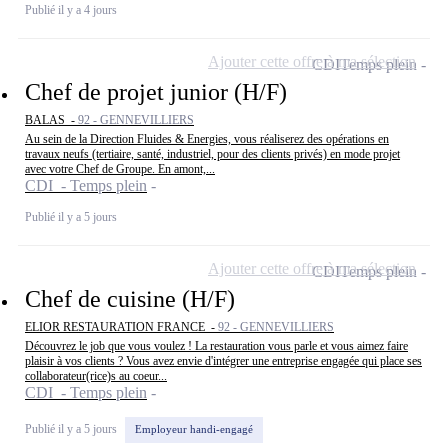
Publié il y a 4 jours
Ajouter cette offre à ma sélection
CDI
Temps plein
Chef de projet junior (H/F)
BALAS -
92 - GENNEVILLIERS
Au sein de la Direction Fluides & Energies, vous réaliserez des opérations en
travaux neufs (tertiaire, santé, industriel, pour des clients privés) en mode projet
avec votre Chef de Groupe. En amont,...
CDI - Temps plein
Publié il y a 5 jours
Ajouter cette offre à ma sélection
CDI
Temps plein
Chef de cuisine (H/F)
ELIOR RESTAURATION FRANCE -
92 - GENNEVILLIERS
Découvrez le job que vous voulez ! La restauration vous parle et vous aimez faire
plaisir à vos clients ? Vous avez envie d'intégrer une entreprise engagée qui place ses
collaborateur(rice)s au coeur...
CDI - Temps plein
Publié il y a 5 jours
Employeur handi-engagé