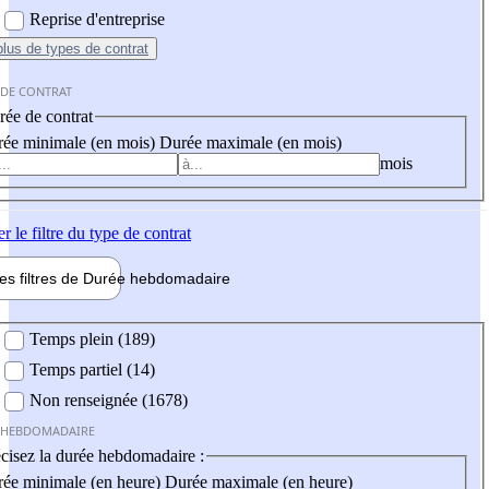
Reprise d'entreprise
plus
de types de contrat
 DE CONTRAT
ée de contrat
ée minimale (en mois)
Durée maximale (en mois)
mois
er
le filtre du type de contrat
les filtres de
Durée hebdo
madaire
 hebdomadaire
Temps plein (189)
Temps partiel (14)
Non renseignée (1678)
 HEBDOMADAIRE
cisez la durée hebdomadaire :
ée minimale (en heure)
Durée maximale (en heure)