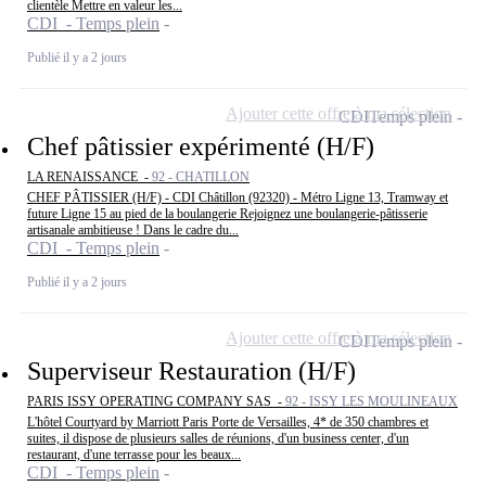
clientèle Mettre en valeur les...
CDI - Temps plein
Publié il y a 2 jours
Ajouter cette offre à ma sélection
CDI
Temps plein
Chef pâtissier expérimenté (H/F)
LA RENAISSANCE -
92 - CHATILLON
CHEF PÂTISSIER (H/F) - CDI Châtillon (92320) - Métro Ligne 13, Tramway et
future Ligne 15 au pied de la boulangerie Rejoignez une boulangerie-pâtisserie
artisanale ambitieuse ! Dans le cadre du...
CDI - Temps plein
Publié il y a 2 jours
Ajouter cette offre à ma sélection
CDI
Temps plein
Superviseur Restauration (H/F)
PARIS ISSY OPERATING COMPANY SAS -
92 - ISSY LES MOULINEAUX
L'hôtel Courtyard by Marriott Paris Porte de Versailles, 4* de 350 chambres et
suites, il dispose de plusieurs salles de réunions, d'un business center, d'un
restaurant, d'une terrasse pour les beaux...
CDI - Temps plein