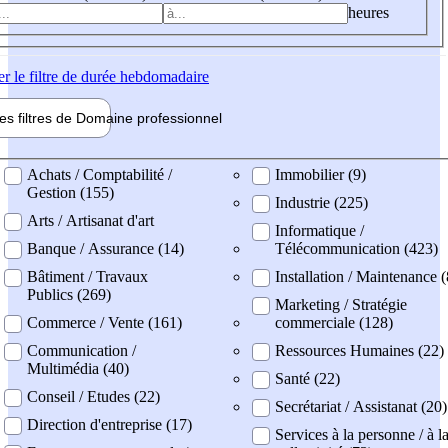
heures
er
le filtre de durée hebdomadaire
les filtres de
Domaine pro
fessionnel
ne professionel
Achats / Comptabilité /
Immobilier (9)
Gestion (155)
Industrie (225)
Arts / Artisanat d'art
Informatique /
Banque / Assurance (14)
Télécommunication (423)
Bâtiment / Travaux
Installation / Maintenance 
Publics (269)
Marketing / Stratégie
Commerce / Vente (161)
commerciale (128)
Communication /
Ressources Humaines (22)
Multimédia (40)
Santé (22)
Conseil / Etudes (22)
Secrétariat / Assistanat (20)
Direction d'entreprise (17)
Services à la personne / à l