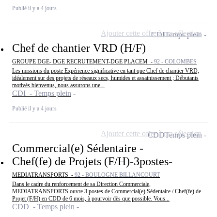
Publié il y a 4 jours
Ajouter cette offre à ma sélection
CDI
Temps plein
Chef de chantier VRD (H/F)
GROUPE DGE- DGE RECRUTEMENT-DGE PLACEM -
92 - COLOMBES
Les missions du poste Expérience significative en tant que Chef de chantier VRD,
idéalement sur des projets de réseaux secs, humides et assainissement ; Débutants
motivés bienvenus, nous assurons une...
CDI - Temps plein
Publié il y a 4 jours
Ajouter cette offre à ma sélection
CDD
Temps plein
Commercial(e) Sédentaire -
Chef(fe) de Projets (F/H)-3postes-
MEDIATRANSPORTS -
92 - BOULOGNE BILLANCOURT
Dans le cadre du renforcement de sa Direction Commerciale,
MEDIATRANSPORTS ouvre 3 postes de Commercial(e) Sédentaire / Chef(fe) de
Projet (F/H) en CDD de 6 mois, à pourvoir dès que possible. Vous...
CDD - Temps plein