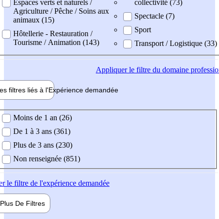
Espaces verts et naturels /
collectivité (73)
Agriculture / Pêche / Soins aux
Spectacle (7)
animaux (15)
Sport
Hôtellerie - Restauration /
Tourisme / Animation (143)
Transport / Logistique (33)
Appliquer
le filtre du domaine professi
es filtres liés à l'
Expérience
demandée
ience demandée
Moins de 1 an (26)
De 1 à 3 ans (361)
Plus de 3 ans (230)
Non renseignée (851)
er
le filtre de l'expérience demandée
Plus De
Filtres