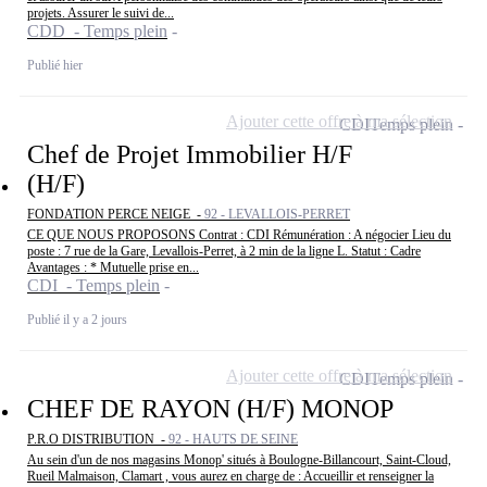
projets. Assurer le suivi de...
CDD - Temps plein
Publié hier
Ajouter cette offre à ma sélection
CDI
Temps plein
Chef de Projet Immobilier H/F
(H/F)
FONDATION PERCE NEIGE -
92 - LEVALLOIS-PERRET
CE QUE NOUS PROPOSONS Contrat : CDI Rémunération : A négocier Lieu du
poste : 7 rue de la Gare, Levallois-Perret, à 2 min de la ligne L. Statut : Cadre
Avantages : * Mutuelle prise en...
CDI - Temps plein
Publié il y a 2 jours
Ajouter cette offre à ma sélection
CDI
Temps plein
CHEF DE RAYON (H/F) MONOP
P.R.O DISTRIBUTION -
92 - HAUTS DE SEINE
Au sein d'un de nos magasins Monop' situés à Boulogne-Billancourt, Saint-Cloud,
Rueil Malmaison, Clamart , vous aurez en charge de : Accueillir et renseigner la