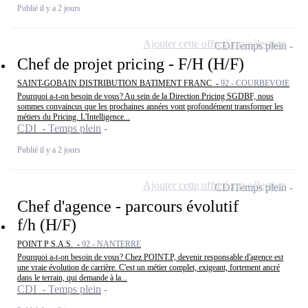
Publié il y a 2 jours
Ajouter cette offre à ma sélection
CDI
Temps plein
Chef de projet pricing - F/H (H/F)
SAINT-GOBAIN DISTRIBUTION BATIMENT FRANC -
92 - COURBEVOIE
Pourquoi a-t-on besoin de vous? Au sein de la Direction Pricing SGDBF, nous
sommes convaincus que les prochaines années vont profondément transformer les
métiers du Pricing. L'Intelligence...
CDI - Temps plein
Publié il y a 2 jours
Ajouter cette offre à ma sélection
CDI
Temps plein
Chef d'agence - parcours évolutif
f/h (H/F)
POINT P S.A.S. -
92 - NANTERRE
Pourquoi a-t-on besoin de vous? Chez POINT.P, devenir responsable d'agence est
une vraie évolution de carrière. C'est un métier complet, exigeant, fortement ancré
dans le terrain, qui demande à la...
CDI - Temps plein