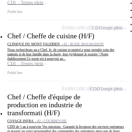
CDI - Temps plein
Publié hier
Ajouter cette offre à ma sélection
CDI
Temps plein
Chef / Cheffe de cuisine (H/F)
CLINIQUE DU MONT VALERIEN -
92 - RUEIL MALMAISON
Nous recherchons un.e Chef. fe .de cuisine et motivé.e pour prendre soin des
patients et de leur famille dans la durée, leur (re)donner le sourire ! Notre
établissement Ce poste est à pourvoir au...
CDI - Temps plein
Publié hier
Ajouter cette offre à ma sélection
CDD
Temps plein
Chef / Cheffe d'équipe de
production en industrie de
transformati (H/F)
COVAGE INFRA -
92 - COURBEVOIE
CDD de 1 an à pourvoir Vos missions : Garantir la livraison des services opérateurs
et assurer un suivi personnalisé des commandes des opérateurs ainsi que de leurs