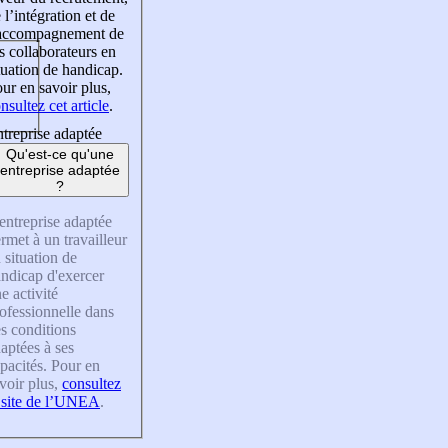
 l’intégration et de
’accompagnement de
s collaborateurs en
tuation de handicap.
ur en savoir plus,
nsultez cet article
.
treprise adaptée
Qu'est-ce qu'une
entreprise adaptée
?
entreprise adaptée
rmet à un travailleur
 situation de
ndicap d'exercer
e activité
ofessionnelle dans
s conditions
aptées à ses
pacités. Pour en
voir plus,
consultez
 site de l’UNEA
.