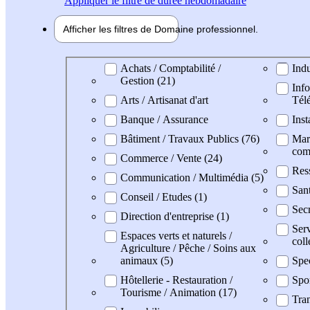
Appliquer
le filtre de durée hebdomadaire
Afficher les filtres de
Domaine pro
fessionnel
Domaine professionel
Achats / Comptabilité /
Indu
Gestion (21)
Info
Arts / Artisanat d'art
Tél
Banque / Assurance
Inst
Bâtiment / Travaux Publics (76)
Mark
com
Commerce / Vente (24)
Res
Communication / Multimédia (5)
Sant
Conseil / Etudes (1)
Secr
Direction d'entreprise (1)
Serv
Espaces verts et naturels /
coll
Agriculture / Pêche / Soins aux
animaux (5)
Spec
Hôtellerie - Restauration /
Spo
Tourisme / Animation (17)
Tran