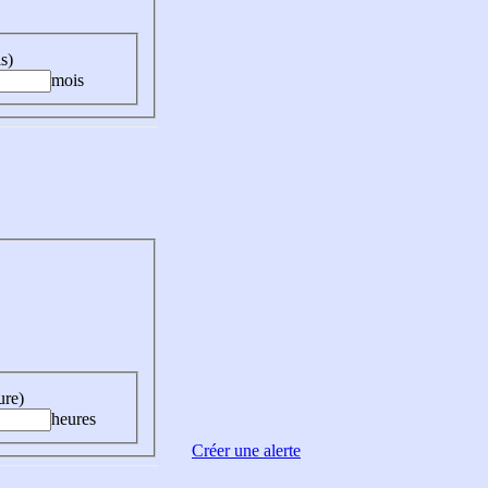
s)
mois
ure)
heures
Créer une alerte