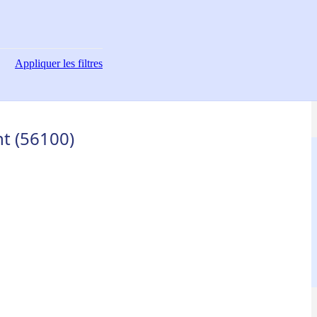
Appliquer
les filtres
nt (56100)