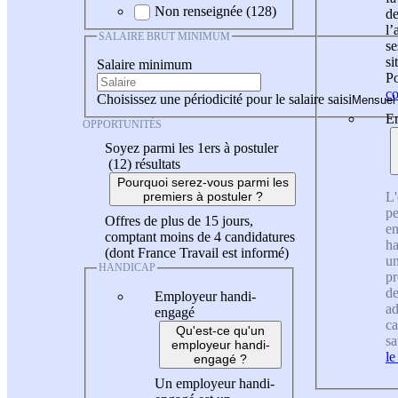
Non renseignée (128)
de
l
SALAIRE BRUT MINIMUM
se
si
Salaire minimum
Po
co
Choisissez une périodicité pour le salaire saisi
En
OPPORTUNITÉS
Soyez parmi les 1ers à postuler
(12)
résultats
Pourquoi serez-vous parmi les
L'
premiers à postuler ?
pe
Offres de plus de 15 jours,
en
comptant moins de 4 candidatures
ha
(dont France Travail est informé)
un
HANDICAP
pr
de
Employeur handi-
ad
engagé
ca
Qu'est-ce qu'un
sa
employeur handi-
le
engagé ?
Un employeur handi-