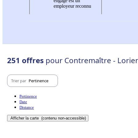
engagé est un
employeur reconnu
251 offres
pour Contremaître - Lorie
Trier par
Pertinence
Pertinence
Date
Distance
Afficher la carte
(contenu non-accessible)