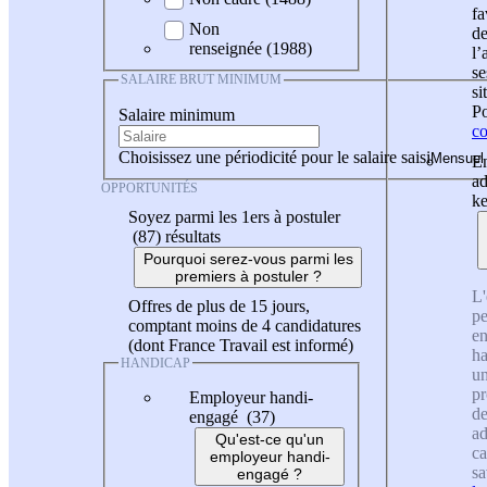
fa
Non
de
renseignée (1988)
l
se
SALAIRE BRUT MINIMUM
si
Po
Salaire minimum
co
Choisissez une périodicité pour le salaire saisi
En
ad
OPPORTUNITÉS
ke
Soyez parmi les 1ers à postuler
(87)
résultats
Pourquoi serez-vous parmi les
premiers à postuler ?
L'
Offres de plus de 15 jours,
pe
comptant moins de 4 candidatures
en
(dont France Travail est informé)
ha
HANDICAP
un
pr
Employeur handi-
de
engagé (37)
ad
Qu'est-ce qu'un
ca
employeur handi-
sa
engagé ?