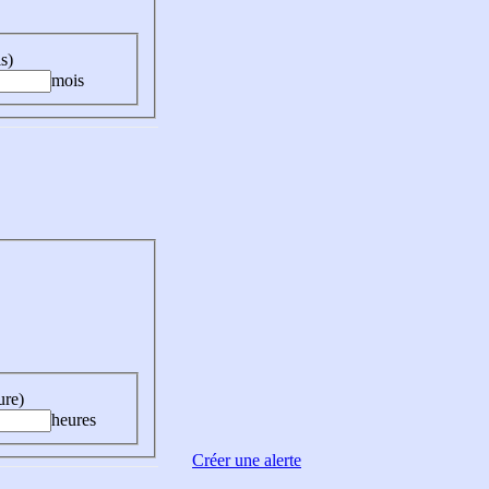
s)
mois
ure)
heures
Créer une alerte