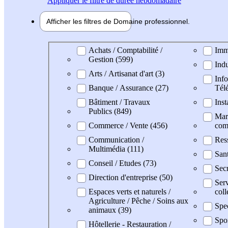
Appliquer
le filtre de durée hebdomadaire
Afficher les filtres de
Domaine pro
fessionnel
Domaine professionel
Achats / Comptabilité /
Imm
Gestion (599)
Indu
Arts / Artisanat d'art (3)
Info
Banque / Assurance (27)
Tél
Bâtiment / Travaux
Inst
Publics (849)
Mark
Commerce / Vente (456)
com
Communication /
Res
Multimédia (111)
Sant
Conseil / Etudes (73)
Secr
Direction d'entreprise (50)
Serv
Espaces verts et naturels /
coll
Agriculture / Pêche / Soins aux
Spec
animaux (39)
Spo
Hôtellerie - Restauration /