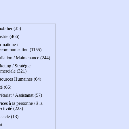
obilier (35)
strie (466)
rmatique /
écommunication (1155)
allation / Maintenance (244)
eting / Stratégie
merciale (321)
sources Humaines (64)
é (66)
étariat / Assistanat (57)
ices à la personne / à la
ectivité (223)
tacle (13)
rt