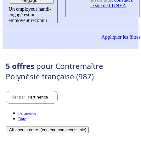
engagé ?
le site de l’UNEA
.
Un employeur handi-
engagé est un
employeur reconnu
Appliquer
les filtres
5 offres
pour Contremaître -
Polynésie française (987)
Trier par
Pertinence
Pertinence
Date
Afficher la carte
(contenu non-accessible)