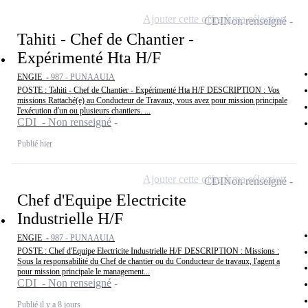
Ajouter cette offre à ma sélection
CDI
Non renseigné
Tahiti - Chef de Chantier -
Expérimenté Hta H/F
ENGIE -
987 - PUNAAUIA
POSTE : Tahiti - Chef de Chantier - Expérimenté Hta H/F DESCRIPTION : Vos
missions Rattaché(e) au Conducteur de Travaux, vous avez pour mission principale
l'exécution d'un ou plusieurs chantiers. ...
CDI - Non renseigné
Publié hier
Ajouter cette offre à ma sélection
CDI
Non renseigné
Chef d'Equipe Electricite
Industrielle H/F
ENGIE -
987 - PUNAAUIA
POSTE : Chef d'Equipe Electricite Industrielle H/F DESCRIPTION : Missions :
Sous la responsabilité du Chef de chantier ou du Conducteur de travaux, l'agent a
pour mission principale le management...
CDI - Non renseigné
Publié il y a 8 jours