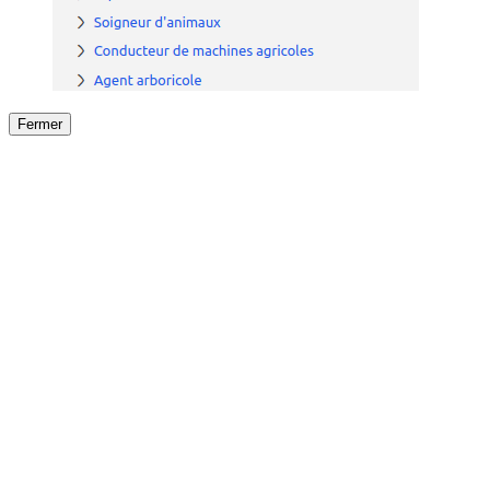
Fermer
Fermer
le détail de l'offre
/
Offre
sur
Offre précéden