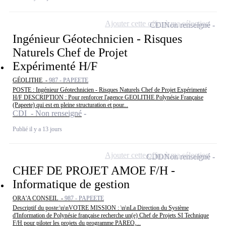
Ajouter cette offre à ma sélection
CDI
Non renseigné
Ingénieur Géotechnicien - Risques
Naturels Chef de Projet
Expérimenté H/F
GÉOLITHE -
987 - PAPEETE
POSTE : Ingénieur Géotechnicien - Risques Naturels Chef de Projet Expérimenté
H/F DESCRIPTION : Pour renforcer l'agence GEOLITHE Polynésie Française
(Papeete) qui est en pleine structuration et pour...
CDI - Non renseigné
Publié il y a 13 jours
Ajouter cette offre à ma sélection
CDD
Non renseigné
CHEF DE PROJET AMOE F/H -
Informatique de gestion
ORA'A CONSEIL -
987 - PAPEETE
Descriptif du poste:\n\nVOTRE MISSION : \n\nLa Direction du Système
d'Information de Polynésie française recherche un(e) Chef de Projets SI Technique
F/H pour piloter les projets du programme PAREO,...