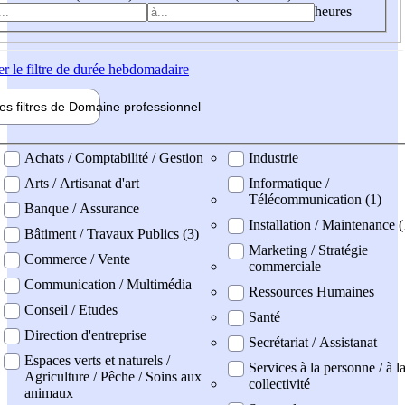
heures
er
le filtre de durée hebdomadaire
les filtres de
Domaine pro
fessionnel
ne professionel
Achats / Comptabilité / Gestion
Industrie
Arts / Artisanat d'art
Informatique /
Télécommunication (1)
Banque / Assurance
Installation / Maintenance (
Bâtiment / Travaux Publics (3)
Marketing / Stratégie
Commerce / Vente
commerciale
Communication / Multimédia
Ressources Humaines
Conseil / Etudes
Santé
Direction d'entreprise
Secrétariat / Assistanat
Espaces verts et naturels /
Services à la personne / à l
Agriculture / Pêche / Soins aux
collectivité
animaux