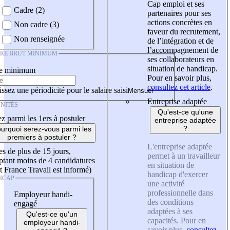
Cap emploi et ses
Cadre (2)
partenaires pour ses
actions concrètes en
Non cadre (3)
faveur du recrutement,
Non renseignée
de l’intégration et de
l’accompagnement de
IRE BRUT MINIMUM
ses collaborateurs en
situation de handicap.
re minimum
Pour en savoir plus,
consultez cet article
.
ssez une périodicité pour le salaire saisi
Entreprise adaptée
NITÉS
Qu'est-ce qu'une
z parmi les 1ers à postuler
entreprise adaptée
?
urquoi serez-vous parmi les
premiers à postuler ?
L'entreprise adaptée
es de plus de 15 jours,
permet à un travailleur
tant moins de 4 candidatures
en situation de
t France Travail est informé)
handicap d'exercer
ICAP
une activité
professionnelle dans
Employeur handi-
des conditions
engagé
adaptées à ses
Qu'est-ce qu'un
capacités. Pour en
employeur handi-
savoir plus,
consultez