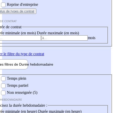
Reprise d'entreprise
plus
de types de contrat
 DE CONTRAT
ée de contrat
ée minimale (en mois)
Durée maximale (en mois)
mois
er
le filtre du type de contrat
les filtres de
Durée hebdo
madaire
 hebdomadaire
Temps plein
Temps partiel
Non renseignée (5)
 HEBDOMADAIRE
cisez la durée hebdomadaire :
ée minimale (en heure)
Durée maximale (en heure)