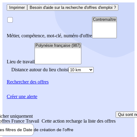
Imprimer
Besoin d'aide sur la recherche d'offres d'emploi ?
Métier, compétence, mot-clé, numéro d'offre
Lieu de travail
Distance autour du lieu choisi
Rechercher
des offres
Créer une alerte
Qui sont n
icher uniquement
 offres France Travail
Cette action recharge la liste des offres
les filtres de
Date de création
de l'offre