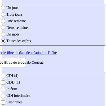
e création de l'offre
Un jour
Trois jours
Une semaine
Deux semaines
Un mois
Toutes les offres
er
le filtre de date de création de l'offre
les filtres de types de
Contrat
de contrat
CDI (4)
CDD (1)
Intérim
CDI Intérimaire
Saisonnier