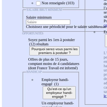
Non renseignée (103)
de
l
SALAIRE BRUT MINIMUM
se
si
Salaire minimum
Po
co
Choisissez une périodicité pour le salaire saisi
En
OPPORTUNITÉS
Soyez parmi les 1ers à postuler
(12)
résultats
Pourquoi serez-vous parmi les
L'
premiers à postuler ?
pe
Offres de plus de 15 jours,
en
comptant moins de 4 candidatures
ha
(dont France Travail est informé)
un
HANDICAP
pr
de
Employeur handi-
ad
engagé (1)
ca
Qu'est-ce qu'un
sa
employeur handi-
le
engagé ?
Un employeur handi-