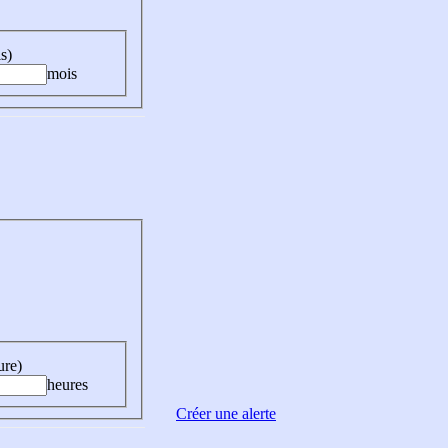
s)
mois
ure)
heures
Créer une alerte