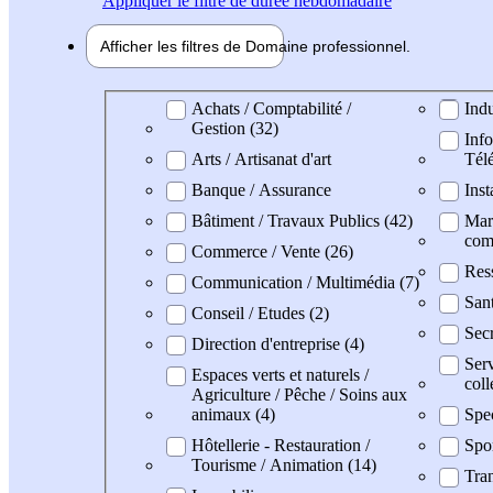
Appliquer
le filtre de durée hebdomadaire
Afficher les filtres de
Domaine pro
fessionnel
Domaine professionel
Achats / Comptabilité /
Indu
Gestion (32)
Info
Arts / Artisanat d'art
Tél
Banque / Assurance
Inst
Bâtiment / Travaux Publics (42)
Mark
com
Commerce / Vente (26)
Res
Communication / Multimédia (7)
Sant
Conseil / Etudes (2)
Secr
Direction d'entreprise (4)
Serv
Espaces verts et naturels /
coll
Agriculture / Pêche / Soins aux
animaux (4)
Spec
Hôtellerie - Restauration /
Spo
Tourisme / Animation (14)
Tran