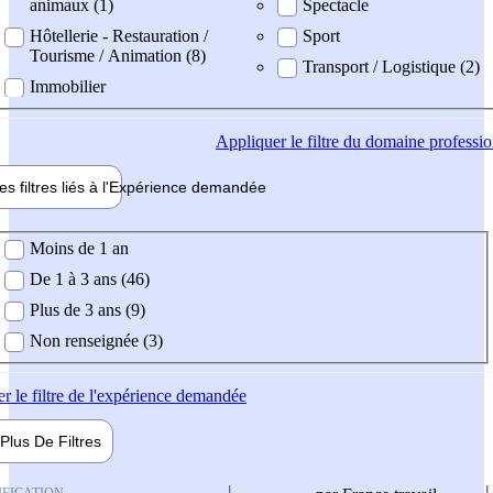
animaux (1)
Spectacle
Hôtellerie - Restauration /
Sport
Tourisme / Animation (8)
Transport / Logistique (2)
Immobilier
Appliquer
le filtre du domaine professi
es filtres liés à l'
Expérience
demandée
ience demandée
Moins de 1 an
De 1 à 3 ans (46)
Plus de 3 ans (9)
Non renseignée (3)
er
le filtre de l'expérience demandée
Plus De
Filtres