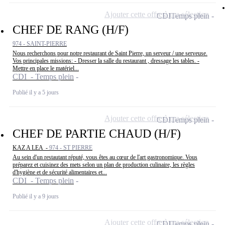
Ajouter cette offre à ma sélection
CDI
Temps plein
CHEF DE RANG (H/F)
974 - SAINT-PIERRE
Nous recherchons pour notre restaurant de Saint Pierre, un serveur / une serveuse.
Vos principales missions: - Dresser la salle du restaurant , dressage les tables. -
Mettre en place le matériel...
CDI - Temps plein
Publié il y a 5 jours
Ajouter cette offre à ma sélection
CDI
Temps plein
CHEF DE PARTIE CHAUD (H/F)
KAZ A LEA -
974 - ST PIERRE
Au sein d'un restautant réputé, vous êtes au cœur de l'art gastronomique. Vous
préparez et cuisinez des mets selon un plan de production culinaire, les règles
d'hygiène et de sécurité alimentaires et...
CDI - Temps plein
Publié il y a 9 jours
Ajouter cette offre à ma sélection
CDI
Temps plein