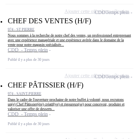
Ajouter cette offre à ma sélection
CDD
Temps plein
CHEF DES VENTES (H/F)
974 - ST PIERRE
Nous sommes à la recherche de notre chef des ventes, un professionnel entreprenant
avec une expérience managériale et une expérience avérée dans le domaine de la
vente pour notre magasin spécialisée...
CDD - Temps plein
Publié il y a plus de 30 jours
Ajouter cette offre à ma sélection
CDD
Temps plein
CHEF PÂTISSIER (H/F)
974 - SAINT-PIERRE
Dans le cadre de l'ouverture prochaine de notre buffet à volonté, nous recrutons
un(e) Chef Pâtissier(ère) créatif(ve) et rigoureux(se) pour concevoir, produire et
valoriser une offre de desserts...
CDD - Temps plein
Publié il y a plus de 30 jours