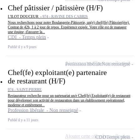
Chef pâtissier / pâtissière (H/F)
L'ILOT DOUCEUR -
974 - RAVINE DES CABRIS
Nous recherchons pour notre Boulangerie-Pâtisserie, un(e) chef(ffe) Pâtissier(ère).
Contrat de 42h, 1 à 2 jour de repos. Expérience exigée. Votre rôle est de manager
une équipe, d'assurer la...
CDI - Temps plein
Publié il y a 9 jours
Ajouter cette offre à ma sélection
Profession libérale
Non renseigné
Chef(fe) exploitant(e) partenaire
de restaurant (H/F)
974 - SAINT-PIERRE
Restaurateur recherche pour un partenariat un/e Chef(fe) Exploitant(e) de restaurant
pour développer son activité de restauration dans un établissement opérationnel,
moderne et entièrement...
Profession libérale - Non renseigné
Publié il y a 11 jours
Ajouter cette offre à ma sélection
CDD
Temps plein