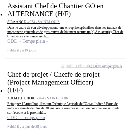
Assistant Chef de Chantier GO en
ALTERNANCE (H/F)
SIRA ANGE -
974 - SAINT-LOUIS
Dans le cadre de son développement, une entreprise spécialisée dans les travaux de
maçonnerie générale et de gros œuvre de bâtiment recrute un(e) Assistant(e) Chef de
Chantier en alternance sur le...
CDD - Temps plein
Publié il y a 19 jours
Ajouter cette offre à ma sélection
CDD
Temps plein
Chef de projet / Cheffe de projet
(Project Management Officer)
(H/F)
A.R.M.E.F.L.HOR. -
974 - SAINT-PIERRE
Rejoignez l'Armeflhor, l'Institut Technique Agricole de l'Océan Indien ! Forts de
notre ancienneté de plus de 30 ans, nous sommes un lieu où l'innovation se fonde
sur l'écoute et la proximité...
CDD - Temps plein
Publié il y a plus de 30 jours