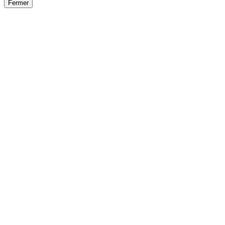
Fermer
Fermer
le détail de l'offre
/
Offre
sur
Offre précéden