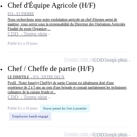
Chef d'Équipe Agricole (H/F)
974 - ST PIERRE
Nous recherchons pour notre exploitation agricole un chef d'équipe agent de
maitrise, vous serrez sous la responsabilité du Directeur des Opérations Agricoles
Finalité du poste Organiser,...
CDD - Temps plein
Publié il y a 16 jours
Ajouter cette offre à ma sélection
CDD
Temps plein
Chef / Cheffe de partie (H/F)
LE DIMITILE -
974 - ENTRE DEUX
Profil : Notre futur(e) Chef(fe) de partie Cuisine est idéalement doté d'une
expérience de 2 à 5 ans au sein d'une brigade et connait parfaitement les techniques
culinaires de la cuisine froide et...
CDD - Temps plein
Publié il y a 16 jours
Soyez parmi les 1ers à postuler
Employeur handi-engagé
Ajouter cette offre à ma sélection
CDD
Temps plein