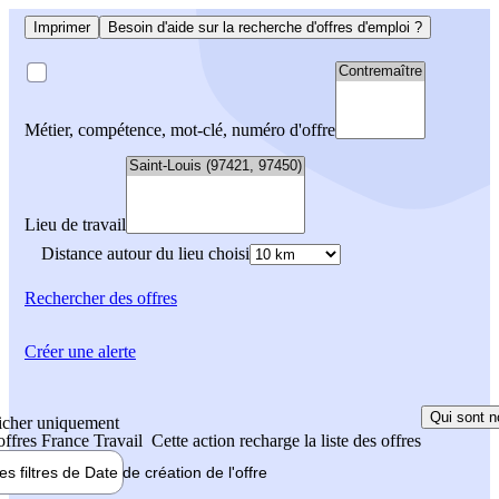
Imprimer
Besoin d'aide sur la recherche d'offres d'emploi ?
Métier, compétence, mot-clé, numéro d'offre
Lieu de travail
Distance autour du lieu choisi
Rechercher
des offres
Créer une alerte
Qui sont n
icher uniquement
 offres France Travail
Cette action recharge la liste des offres
les filtres de
Date de création
de l'offre