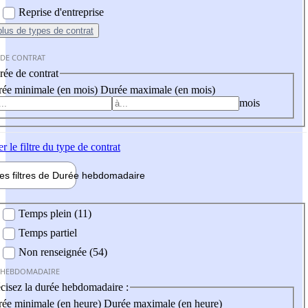
Reprise d'entreprise
plus
de types de contrat
 DE CONTRAT
ée de contrat
ée minimale (en mois)
Durée maximale (en mois)
mois
er
le filtre du type de contrat
les filtres de
Durée hebdo
madaire
 hebdomadaire
Temps plein (11)
Temps partiel
Non renseignée (54)
 HEBDOMADAIRE
cisez la durée hebdomadaire :
ée minimale (en heure)
Durée maximale (en heure)