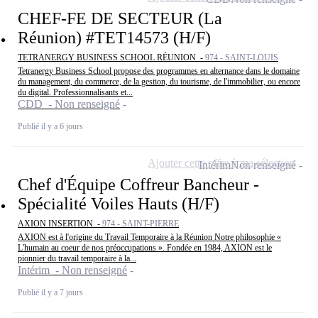
CHEF-FE DE SECTEUR (La
Réunion) #TET14573 (H/F)
TETRANERGY BUSINESS SCHOOL RÉUNION -
974 - SAINT-LOUIS
Tetranergy Business School propose des programmes en alternance dans le domaine
du management, du commerce, de la gestion, du tourisme, de l'immobilier, ou encore
du digital. Professionnalisants et...
CDD - Non renseigné
Publié il y a 6 jours
Ajouter cette offre à ma sélection
Intérim
Non renseigné
Chef d'Équipe Coffreur Bancheur -
Spécialité Voiles Hauts (H/F)
AXION INSERTION -
974 - SAINT-PIERRE
AXION est à l'origine du Travail Temporaire à la Réunion Notre philosophie «
L'humain au coeur de nos préoccupations ». Fondée en 1984, AXION est le
pionnier du travail temporaire à la...
Intérim - Non renseigné
Publié il y a 7 jours