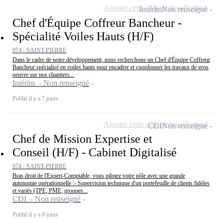
Ajouter cette offre à ma sélection
Intérim
Non renseigné
Chef d'Équipe Coffreur Bancheur -
Spécialité Voiles Hauts (H/F)
974 - SAINT-PIERRE
Dans le cadre de notre développement, nous recherchons un Chef d'Équipe Coffreur
Bancheur spécialisé en voiles hauts pour encadrer et coordonner les travaux de gros
oeuvre sur nos chantiers...
Intérim - Non renseigné
Publié il y a 7 jours
Ajouter cette offre à ma sélection
CDI
Non renseigné
Chef de Mission Expertise et
Conseil (H/F) - Cabinet Digitalisé
974 - SAINT-PIERRE
Bras droit de l'Expert-Comptable, vous pilotez votre pôle avec une grande
autonomie opérationnelle :- Supervision technique d'un portefeuille de clients fidèles
et variés (TPE, PME, groupes...
CDI - Non renseigné
Publié il y a 8 jours