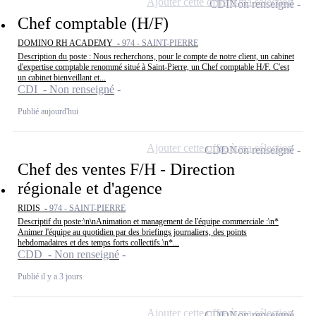
Ajouter cette offre à ma sélection
CDI
Non renseigné
Chef comptable (H/F)
DOMINO RH ACADEMY -
974 - SAINT-PIERRE
Description du poste : Nous recherchons, pour le compte de notre client, un cabinet
d'expertise comptable renommé situé à Saint-Pierre, un Chef comptable H/F. C'est
un cabinet bienveillant et...
CDI - Non renseigné
Publié aujourd'hui
Ajouter cette offre à ma sélection
CDD
Non renseigné
Chef des ventes F/H - Direction
régionale et d'agence
RIDIS -
974 - SAINT-PIERRE
Descriptif du poste:\n\nAnimation et management de l'équipe commerciale :\n*
Animer l'équipe au quotidien par des briefings journaliers, des points
hebdomadaires et des temps forts collectifs.\n*...
CDD - Non renseigné
Publié il y a 3 jours
Ajouter cette offre à ma sélection
CDD
Non renseigné