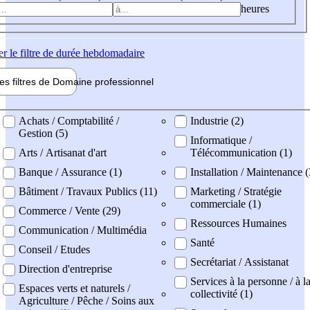
heures
er
le filtre de durée hebdomadaire
les filtres de
Domaine pro
fessionnel
ne professionel
Achats / Comptabilité /
Industrie (2)
Gestion (5)
Informatique /
Arts / Artisanat d'art
Télécommunication (1)
Banque / Assurance (1)
Installation / Maintenance (
Bâtiment / Travaux Publics (11)
Marketing / Stratégie
commerciale (1)
Commerce / Vente (29)
Ressources Humaines
Communication / Multimédia
Santé
Conseil / Etudes
Secrétariat / Assistanat
Direction d'entreprise
Services à la personne / à l
Espaces verts et naturels /
collectivité (1)
Agriculture / Pêche / Soins aux