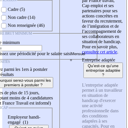
IFICATION
par France travail,
Cap emploi et ses
Cadre (5)
partenaires pour ses
actions concrètes en
Non cadre (14)
faveur du recrutement,
Non renseignée (46)
de l’intégration et de
l’accompagnement de
IRE BRUT MINIMUM
ses collaborateurs en
situation de handicap.
re minimum
Pour en savoir plus,
consultez cet article
.
ssez une périodicité pour le salaire saisi
Entreprise adaptée
NITÉS
Qu'est-ce qu'une
z parmi les 1ers à postuler
entreprise adaptée
résultats
?
urquoi serez-vous parmi les
L'entreprise adaptée
premiers à postuler ?
permet à un travailleur
es de plus de 15 jours,
en situation de
tant moins de 4 candidatures
handicap d'exercer
t France Travail est informé)
une activité
ICAP
professionnelle dans
des conditions
Employeur handi-
adaptées à ses
engagé (1)
capacités. Pour en
Qu'est-ce qu'un