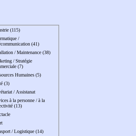
strie (115)
rmatique /
écommunication (41)
allation / Maintenance (38)
eting / Stratégie
merciale (7)
sources Humaines (5)
é (3)
étariat / Assistanat
ices à la personne / à la
ectivité (13)
ctacle
rt
sport / Logistique (14)