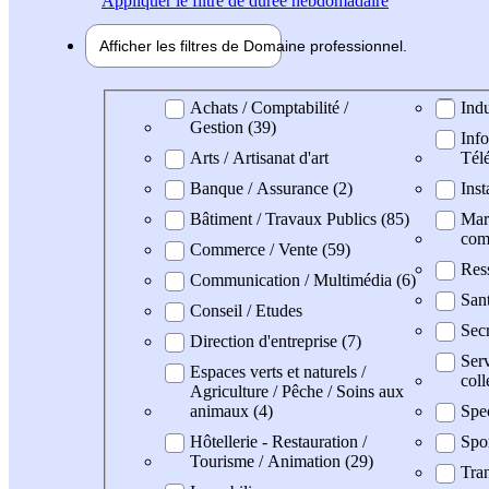
Appliquer
le filtre de durée hebdomadaire
Afficher les filtres de
Domaine pro
fessionnel
Domaine professionel
Achats / Comptabilité /
Indu
Gestion (39)
Info
Arts / Artisanat d'art
Tél
Banque / Assurance (2)
Inst
Bâtiment / Travaux Publics (85)
Mark
com
Commerce / Vente (59)
Res
Communication / Multimédia (6)
Sant
Conseil / Etudes
Secr
Direction d'entreprise (7)
Serv
Espaces verts et naturels /
coll
Agriculture / Pêche / Soins aux
animaux (4)
Spe
Hôtellerie - Restauration /
Spo
Tourisme / Animation (29)
Tran