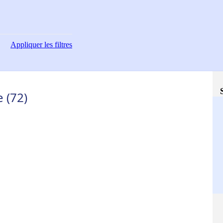
Appliquer
les filtres
 (72)