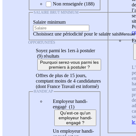
Non renseignée (188)
de
l
SALAIRE BRUT MINIMUM
se
si
Salaire minimum
Po
co
Choisissez une périodicité pour le salaire saisi
En
OPPORTUNITÉS
Soyez parmi les 1ers à postuler
(9)
résultats
Pourquoi serez-vous parmi les
L'
premiers à postuler ?
pe
Offres de plus de 15 jours,
en
comptant moins de 4 candidatures
ha
(dont France Travail est informé)
un
HANDICAP
pr
de
Employeur handi-
ad
engagé (1)
ca
Qu'est-ce qu'un
sa
employeur handi-
le
engagé ?
Un employeur handi-