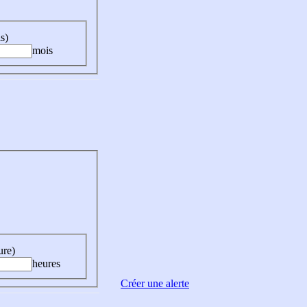
s)
mois
ure)
heures
Créer une alerte