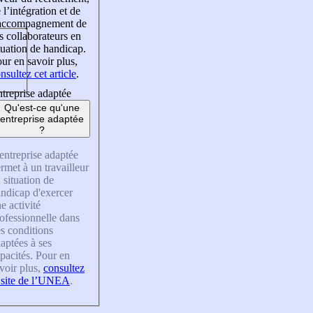
 l’intégration et de
’accompagnement de
s collaborateurs en
tuation de handicap.
ur en savoir plus,
nsultez cet article
.
treprise adaptée
Qu'est-ce qu'une
entreprise adaptée
?
entreprise adaptée
rmet à un travailleur
 situation de
ndicap d'exercer
e activité
ofessionnelle dans
s conditions
aptées à ses
pacités. Pour en
voir plus,
consultez
 site de l’UNEA
.