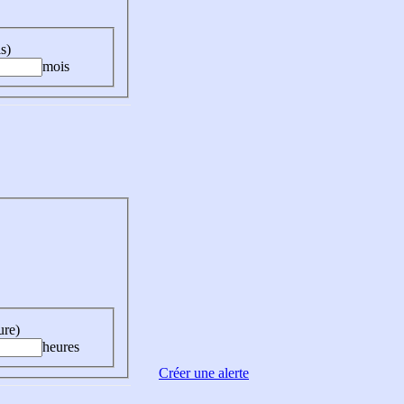
s)
mois
ure)
heures
Créer une alerte