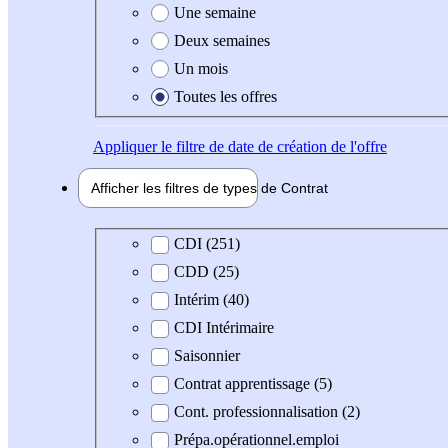
Une semaine
Deux semaines
Un mois
Toutes les offres
Appliquer
le filtre de date de création de l'offre
Afficher les filtres de types de
Contrat
Type de contrat
CDI (251)
CDD (25)
Intérim (40)
CDI Intérimaire
Saisonnier
Contrat apprentissage (5)
Cont. professionnalisation (2)
Prépa.opérationnel.emploi