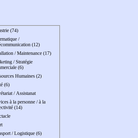
strie (74)
rmatique /
écommunication (12)
allation / Maintenance (17)
eting / Stratégie
merciale (6)
sources Humaines (2)
é (6)
étariat / Assistanat
ices à la personne / à la
ectivité (14)
ctacle
rt
sport / Logistique (6)