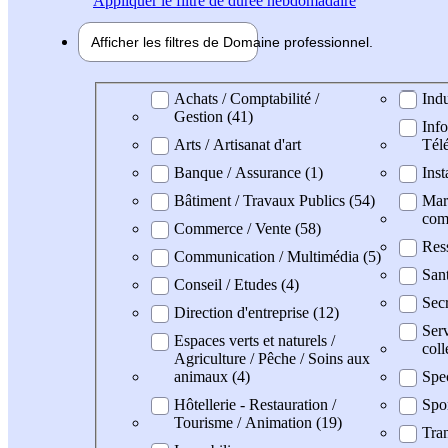
Appliquer
le filtre de durée hebdomadaire
Afficher les filtres de
Domaine pro
fessionnel
Domaine professionel
Achats / Comptabilité /
Indu
Gestion (41)
Info
Arts / Artisanat d'art
Tél
Banque / Assurance (1)
Inst
Bâtiment / Travaux Publics (54)
Mark
com
Commerce / Vente (58)
Res
Communication / Multimédia (5)
Sant
Conseil / Etudes (4)
Secr
Direction d'entreprise (12)
Serv
Espaces verts et naturels /
coll
Agriculture / Pêche / Soins aux
animaux (4)
Spe
Hôtellerie - Restauration /
Spo
Tourisme / Animation (19)
Tran