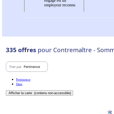
engagé est un
employeur reconnu
335 offres
pour Contremaître - Somm
Trier par
Pertinence
Pertinence
Date
Afficher la carte
(contenu non-accessible)