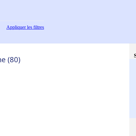
Appliquer
les filtres
e (80)