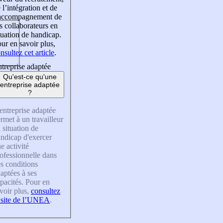
 l’intégration et de
’accompagnement de
s collaborateurs en
tuation de handicap.
ur en savoir plus,
nsultez cet article
.
treprise adaptée
Qu'est-ce qu'une
entreprise adaptée
?
entreprise adaptée
rmet à un travailleur
 situation de
ndicap d'exercer
e activité
ofessionnelle dans
s conditions
aptées à ses
pacités. Pour en
voir plus,
consultez
 site de l’UNEA
.