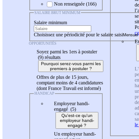
Non renseignée (166)
de
l
SALAIRE BRUT MINIMUM
se
si
Salaire minimum
Po
co
Choisissez une périodicité pour le salaire saisi
En
OPPORTUNITÉS
Soyez parmi les 1ers à postuler
(9)
résultats
Pourquoi serez-vous parmi les
L'
premiers à postuler ?
pe
Offres de plus de 15 jours,
en
comptant moins de 4 candidatures
ha
(dont France Travail est informé)
un
HANDICAP
pr
de
Employeur handi-
ad
engagé (5)
ca
Qu'est-ce qu'un
sa
employeur handi-
le
engagé ?
Un employeur handi-