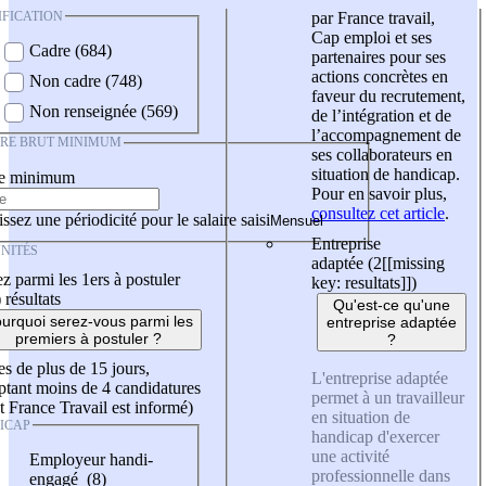
IFICATION
par France travail,
Cap emploi et ses
Cadre (684)
partenaires pour ses
actions concrètes en
Non cadre (748)
faveur du recrutement,
Non renseignée (569)
de l’intégration et de
l’accompagnement de
IRE BRUT MINIMUM
ses collaborateurs en
situation de handicap.
re minimum
Pour en savoir plus,
consultez cet article
.
ssez une périodicité pour le salaire saisi
Entreprise
NITÉS
adaptée (2
[[missing
z parmi les 1ers à postuler
key: resultats]]
)
)
résultats
Qu'est-ce qu'une
urquoi serez-vous parmi les
entreprise adaptée
premiers à postuler ?
?
es de plus de 15 jours,
L'entreprise adaptée
tant moins de 4 candidatures
permet à un travailleur
t France Travail est informé)
en situation de
ICAP
handicap d'exercer
une activité
Employeur handi-
professionnelle dans
engagé (8)