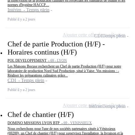
la supervision de la production culinaire en respectant les standards de qualité et les
normes d'hygiène HACCP....
Intérim - Temps plein
Publié il y a 2 jours
Ajouter cette offre à ma sélection
CDI
Temps plein
Chef de partie Production (H/F) -
Horaires continus (H/F)
POL DEVELOPPEMENT -
69 - LYON
Les Maisons Bocuse recherchent un Chef de partie Production (H/F) pour notre
laboratoire de production Nord Sud Production, situé à Vaise. Vos missions : -
Réaliser les préparations culinaires grâce...
CDI - Temps plein
Publié il y a 2 jours
Ajouter cette offre à ma sélection
Intérim
Temps plein
Chef de chantier (H/F)
DOMINO MISSIONS LYON BTP -
69 - VENISSIEUX
Nous recherchons pour l'une de nos sociétés partenaires située à Vénissieux
(69200), un Chef de chantier (H/F) pour supervisez l'installation, la livraison et la