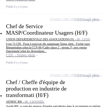
Publié il y a 4 jours
Ajouter cette offre à ma sélection
CDI
Temps plein
Chef de Service
MASP/Coordinateur Usagers (H/F)
UNION DEPARTEMENTALE DES ASSOCIATIONS FA -
69 - LYON
Lyon 7e CDI - Poste à pourvoir dès maintenant Temps plein - Forfait jours
Rémunération selon la CCN 66 (Cadre classe 2 - niveau 2), avec reprise
d'ancienneté selon les dispositions...
CDI - Temps plein
Publié il y a 4 jours
Ajouter cette offre à ma sélection
CDI
Temps plein
Chef / Cheffe d'équipe de
production en industrie de
transformati (H/F)
AD'HOC RH -
69 - CHASSIEU
Aquila RH, ce sont des agences d'emploi spécialisées dans le recrutement en intérim,