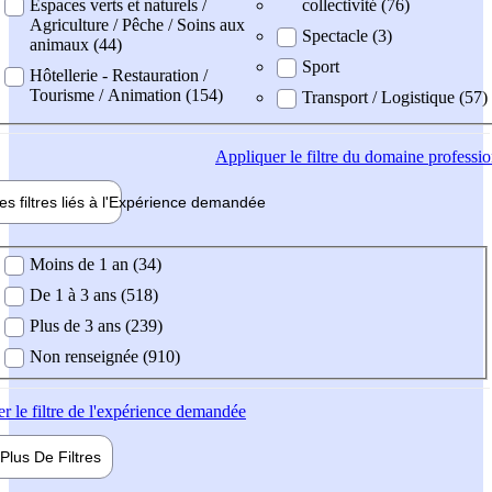
Espaces verts et naturels /
collectivité (76)
Agriculture / Pêche / Soins aux
Spectacle (3)
animaux (44)
Sport
Hôtellerie - Restauration /
Tourisme / Animation (154)
Transport / Logistique (57)
Appliquer
le filtre du domaine professi
es filtres liés à l'
Expérience
demandée
ience demandée
Moins de 1 an (34)
De 1 à 3 ans (518)
Plus de 3 ans (239)
Non renseignée (910)
er
le filtre de l'expérience demandée
Plus De
Filtres