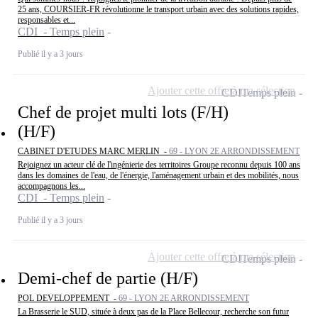
25 ans, COURSIER-FR révolutionne le transport urbain avec des solutions rapides,
responsables et...
CDI - Temps plein
Publié il y a 3 jours
Ajouter cette offre à ma sélection
CDI
Temps plein
Chef de projet multi lots (F/H)
(H/F)
CABINET D'ETUDES MARC MERLIN -
69 - LYON 2E ARRONDISSEMENT
Rejoignez un acteur clé de l'ingénierie des territoires Groupe reconnu depuis 100 ans
dans les domaines de l'eau, de l'énergie, l'aménagement urbain et des mobilités, nous
accompagnons les...
CDI - Temps plein
Publié il y a 3 jours
Ajouter cette offre à ma sélection
CDI
Temps plein
Demi-chef de partie (H/F)
POL DEVELOPPEMENT -
69 - LYON 2E ARRONDISSEMENT
La Brasserie le SUD, située à deux pas de la Place Bellecour, recherche son futur