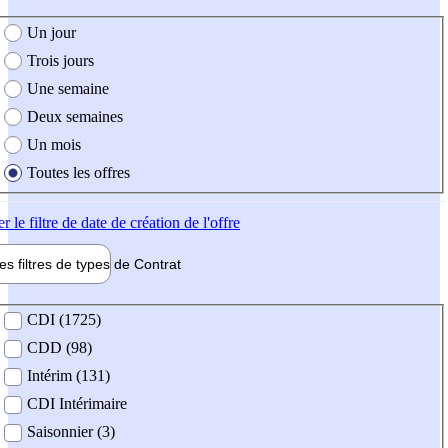
e création de l'offre
Un jour
Trois jours
Une semaine
Deux semaines
Un mois
Toutes les offres
er
le filtre de date de création de l'offre
les filtres de types de
Contrat
de contrat
CDI (1725)
CDD (98)
Intérim (131)
CDI Intérimaire
Saisonnier (3)