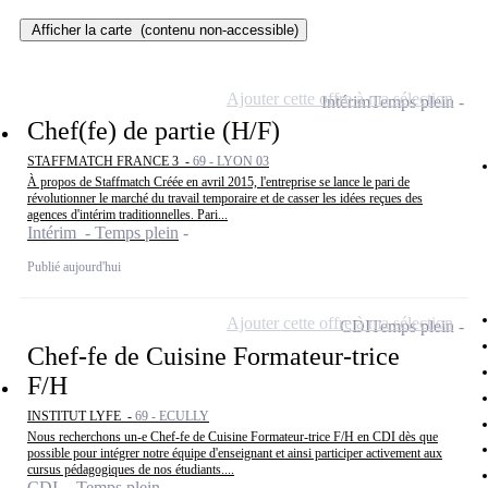
Afficher la carte
(contenu non-accessible)
Ajouter cette offre à ma sélection
Intérim
Temps plein
Chef(fe) de partie (H/F)
STAFFMATCH FRANCE 3 -
69 - LYON 03
À propos de Staffmatch Créée en avril 2015, l'entreprise se lance le pari de
révolutionner le marché du travail temporaire et de casser les idées reçues des
agences d'intérim traditionnelles. Pari...
Intérim - Temps plein
Publié aujourd'hui
Ajouter cette offre à ma sélection
CDI
Temps plein
Chef-fe de Cuisine Formateur-trice
F/H
INSTITUT LYFE -
69 - ECULLY
Nous recherchons un-e Chef-fe de Cuisine Formateur-trice F/H en CDI dès que
possible pour intégrer notre équipe d'enseignant et ainsi participer activement aux
cursus pédagogiques de nos étudiants....
CDI - Temps plein