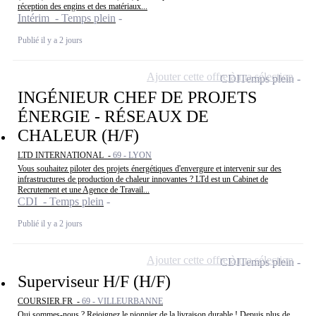
réception des engins et des matériaux...
Intérim - Temps plein
Publié il y a 2 jours
Ajouter cette offre à ma sélection
CDI
Temps plein
INGÉNIEUR CHEF DE PROJETS
ÉNERGIE - RÉSEAUX DE
CHALEUR (H/F)
LTD INTERNATIONAL -
69 - LYON
Vous souhaitez piloter des projets énergétiques d'envergure et intervenir sur des
infrastructures de production de chaleur innovantes ? LTd est un Cabinet de
Recrutement et une Agence de Travail...
CDI - Temps plein
Publié il y a 2 jours
Ajouter cette offre à ma sélection
CDI
Temps plein
Superviseur H/F (H/F)
COURSIER.FR -
69 - VILLEURBANNE
Qui sommes-nous ? Rejoignez le pionnier de la livraison durable ! Depuis plus de