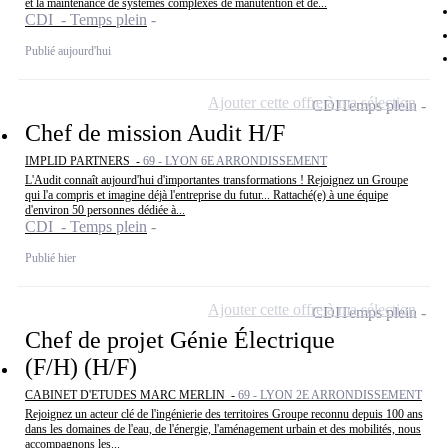
et la maintenance de systèmes complexes de manutention et de...
CDI - Temps plein
Publié aujourd'hui
Ajouter cette offre à ma sélection
CDI
Temps plein
Chef de mission Audit H/F
IMPLID PARTNERS -
69 - LYON 6E ARRONDISSEMENT
L'Audit connaît aujourd'hui d'importantes transformations ! Rejoignez un Groupe
qui l'a compris et imagine déjà l'entreprise du futur... Rattaché(e) à une équipe
d'environ 50 personnes dédiée à...
CDI - Temps plein
Publié hier
Ajouter cette offre à ma sélection
CDI
Temps plein
Chef de projet Génie Électrique
(F/H) (H/F)
CABINET D'ETUDES MARC MERLIN -
69 - LYON 2E ARRONDISSEMENT
Rejoignez un acteur clé de l'ingénierie des territoires Groupe reconnu depuis 100 ans
dans les domaines de l'eau, de l'énergie, l'aménagement urbain et des mobilités, nous
accompagnons les...