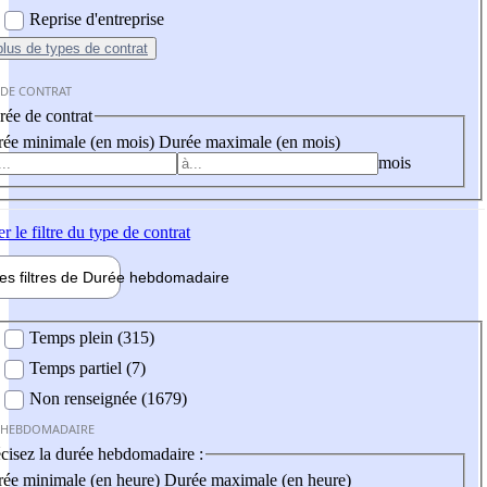
Reprise d'entreprise
plus
de types de contrat
 DE CONTRAT
ée de contrat
ée minimale (en mois)
Durée maximale (en mois)
mois
er
le filtre du type de contrat
les filtres de
Durée hebdo
madaire
 hebdomadaire
Temps plein (315)
Temps partiel (7)
Non renseignée (1679)
 HEBDOMADAIRE
cisez la durée hebdomadaire :
ée minimale (en heure)
Durée maximale (en heure)