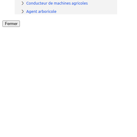
Fermer
Fermer
le détail de l'offre
/
Offre
sur
Offre précéden