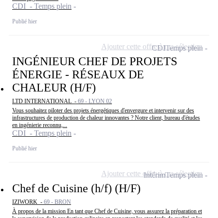
CDI - Temps plein
Publié hier
Ajouter cette offre à ma sélection
CDI
Temps plein
INGÉNIEUR CHEF DE PROJETS
ÉNERGIE - RÉSEAUX DE
CHALEUR (H/F)
LTD INTERNATIONAL -
69 - LYON 02
Vous souhaitez piloter des projets énergétiques d'envergure et intervenir sur des
infrastructures de production de chaleur innovantes ? Notre client, bureau d'études
en ingénierie reconnu,...
CDI - Temps plein
Publié hier
Ajouter cette offre à ma sélection
Intérim
Temps plein
Chef de Cuisine (h/f) (H/F)
IZIWORK -
69 - BRON
À propos de la mission En tant que Chef de Cuisine, vous assurez la préparation et