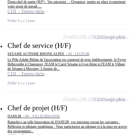
Demi-chef de partie (H/F) : Vos missions : - Organiser, mettre en place et entretenir
votre poste de travail -...
CDI - Temps plein
Publié il y a 3 jours
Ajouter cette offre à ma sélection
CDI
Temps plein
Chef de service (H/F)
SESAME AUTISME RHONE ALPES -
69 - LYON 08
Le Pôle Adulte Rhône de l'association est composé de trois établissements, le Foyer
Bellecombe à Chaponost, l'EAM le Carré Sésame à Lyon 8ème et l'EAM le Village
de Sésame à Messimy. L'équipe de...
CDI - Temps plein
Publié il y a 3 jours
Ajouter cette offre à ma sélection
CDI
Temps plein
Chef de projet (H/F)
DAHLIR -
69 - VILLEURBANNE
Rattaché-e au pôle Innovation du DAHLIR, vos missions seront les suivantes :
Réflexion et pilotage stratégique : Vous participerez au pilotage et à la mise en œuvre
des programmes...