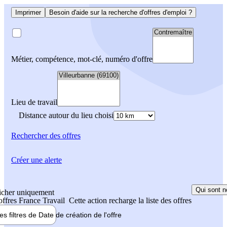
Imprimer
Besoin d'aide sur la recherche d'offres d'emploi ?
Métier, compétence, mot-clé, numéro d'offre
Lieu de travail
Distance autour du lieu choisi
Rechercher
des offres
Créer une alerte
Qui sont n
icher uniquement
 offres France Travail
Cette action recharge la liste des offres
les filtres de
Date de création
de l'offre