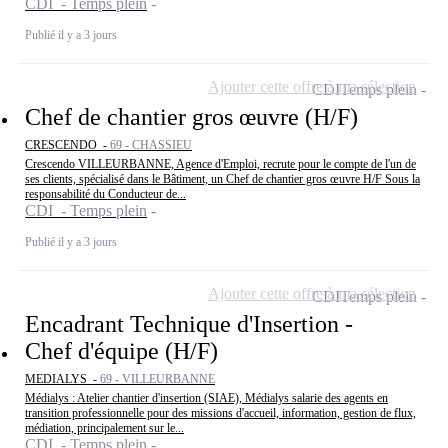
CDI - Temps plein
Publié il y a 3 jours
Ajouter cette offre à ma sélection
CDI
Temps plein
Chef de chantier gros œuvre (H/F)
CRESCENDO -
69 - CHASSIEU
Crescendo VILLEURBANNE, Agence d'Emploi, recrute pour le compte de l'un de
ses clients, spécialisé dans le Bâtiment, un Chef de chantier gros œuvre H/F Sous la
responsabilité du Conducteur de...
CDI - Temps plein
Publié il y a 3 jours
Ajouter cette offre à ma sélection
CDI
Temps plein
Encadrant Technique d'Insertion -
Chef d'équipe (H/F)
MEDIALYS -
69 - VILLEURBANNE
Médialys : Atelier chantier d'insertion (SIAE), Médialys salarie des agents en
transition professionnelle pour des missions d'accueil, information, gestion de flux,
médiation, principalement sur le...
CDI - Temps plein