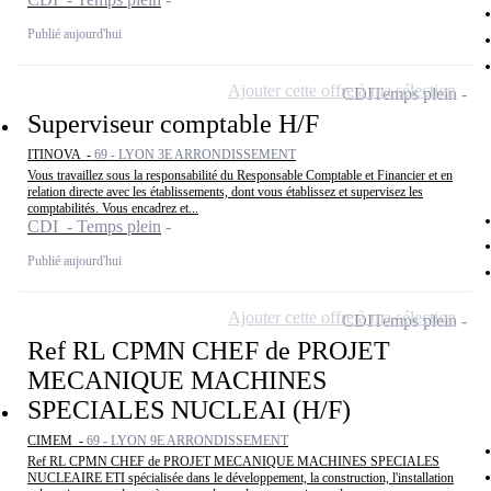
Publié aujourd'hui
Ajouter cette offre à ma sélection
CDI
Temps plein
Superviseur comptable H/F
ITINOVA -
69 - LYON 3E ARRONDISSEMENT
Vous travaillez sous la responsabilité du Responsable Comptable et Financier et en
relation directe avec les établissements, dont vous établissez et supervisez les
comptabilités. Vous encadrez et...
CDI - Temps plein
Publié aujourd'hui
Ajouter cette offre à ma sélection
CDI
Temps plein
Ref RL CPMN CHEF de PROJET
MECANIQUE MACHINES
SPECIALES NUCLEAI (H/F)
CIMEM -
69 - LYON 9E ARRONDISSEMENT
Ref RL CPMN CHEF de PROJET MECANIQUE MACHINES SPECIALES
NUCLEAIRE ETI spécialisée dans le développement, la construction, l'installation