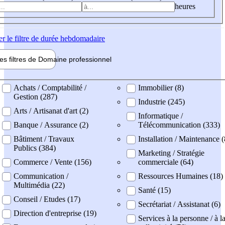
heures
er
le filtre de durée hebdomadaire
les filtres de
Domaine pro
fessionnel
ne professionel
Achats / Comptabilité /
Immobilier (8)
Gestion (287)
Industrie (245)
Arts / Artisanat d'art (2)
Informatique /
Banque / Assurance (2)
Télécommunication (333)
Bâtiment / Travaux
Installation / Maintenance 
Publics (384)
Marketing / Stratégie
Commerce / Vente (156)
commerciale (64)
Communication /
Ressources Humaines (18)
Multimédia (22)
Santé (15)
Conseil / Etudes (17)
Secrétariat / Assistanat (6)
Direction d'entreprise (19)
Services à la personne / à l