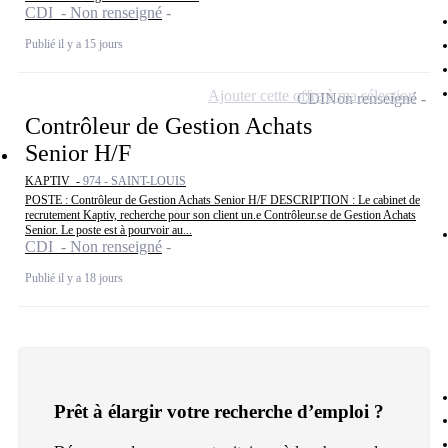
CDI - Non renseigné
Publié il y a 15 jours
Ajouter cette offre à ma sélection
CDI
Non renseigné
Contrôleur de Gestion Achats
Senior H/F
KAPTIV -
974 - SAINT-LOUIS
POSTE : Contrôleur de Gestion Achats Senior H/F DESCRIPTION : Le cabinet de
recrutement Kaptiv, recherche pour son client un.e Contrôleur.se de Gestion Achats
Senior. Le poste est à pourvoir au...
CDI - Non renseigné
Publié il y a 18 jours
Prêt à élargir votre recherche d’emploi ?