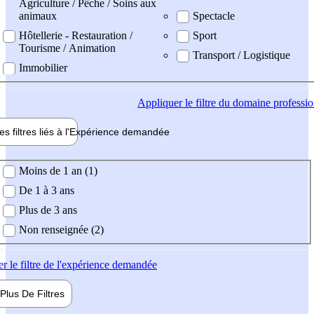
Agriculture / Pêche / Soins aux
animaux
Spectacle
Hôtellerie - Restauration /
Sport
Tourisme / Animation
Transport / Logistique
Immobilier
Appliquer
le filtre du domaine professi
es filtres liés à l'
Expérience
demandée
ience demandée
Moins de 1 an (1)
De 1 à 3 ans
Plus de 3 ans
Non renseignée (2)
er
le filtre de l'expérience demandée
Plus De
Filtres