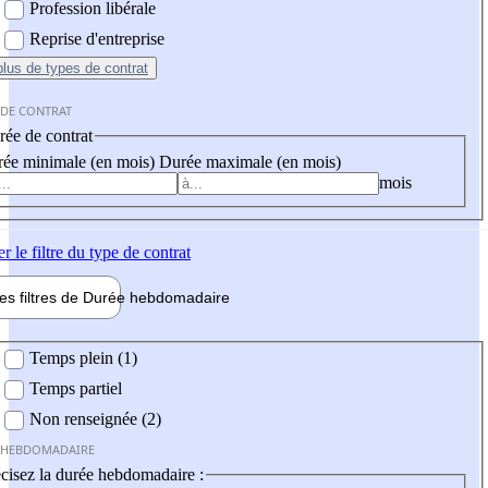
Profession libérale
Reprise d'entreprise
plus
de types de contrat
 DE CONTRAT
ée de contrat
ée minimale (en mois)
Durée maximale (en mois)
mois
er
le filtre du type de contrat
les filtres de
Durée hebdo
madaire
 hebdomadaire
Temps plein (1)
Temps partiel
Non renseignée (2)
 HEBDOMADAIRE
cisez la durée hebdomadaire :