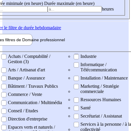
ée minimale (en heure)
Durée maximale (en heure)
heures
er
le filtre de durée hebdomadaire
les filtres de
Domaine pro
fessionnel
ne professionel
Achats / Comptabilité /
Industrie
Gestion (3)
Informatique /
Arts / Artisanat d'art
Télécommunication
Banque / Assurance
Installation / Maintenance
Bâtiment / Travaux Publics
Marketing / Stratégie
commerciale
Commerce / Vente
Ressources Humaines
Communication / Multimédia
Santé
Conseil / Etudes
Secrétariat / Assistanat
Direction d'entreprise
Services à la personne / à l
Espaces verts et naturels /
collectivité