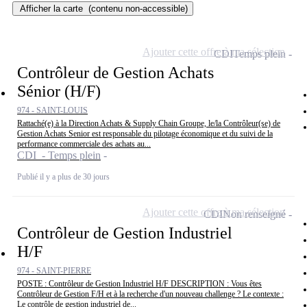
Afficher la carte
(contenu non-accessible)
Ajouter cette offre à ma sélection
CDI
Temps plein
Contrôleur de Gestion Achats
Sénior (H/F)
974 - SAINT-LOUIS
Rattaché(e) à la Direction Achats & Supply Chain Groupe, le/la Contrôleur(se) de
Gestion Achats Senior est responsable du pilotage économique et du suivi de la
performance commerciale des achats au...
CDI - Temps plein
Publié il y a plus de 30 jours
Ajouter cette offre à ma sélection
CDI
Non renseigné
Contrôleur de Gestion Industriel
H/F
974 - SAINT-PIERRE
POSTE : Contrôleur de Gestion Industriel H/F DESCRIPTION : Vous êtes
Contrôleur de Gestion F/H et à la recherche d'un nouveau challenge ? Le contexte :
Le contrôle de gestion industriel de...