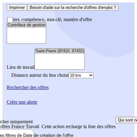
Imprimer
Besoin d'aide sur la recherche d'offres d'emploi ?
Métier, compétence, mot-clé, numéro d'offre
Lieu de travail
Distance autour du lieu choisi
Rechercher
des offres
Créer une alerte
Qui sont n
icher uniquement
 offres France Travail
Cette action recharge la liste des offres
les filtres de
Date de création
de l'offre