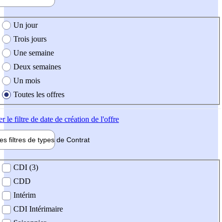
e création de l'offre
Un jour
Trois jours
Une semaine
Deux semaines
Un mois
Toutes les offres
er
le filtre de date de création de l'offre
les filtres de types de
Contrat
de contrat
CDI (3)
CDD
Intérim
CDI Intérimaire