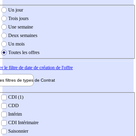
e création de l'offre
Un jour
Trois jours
Une semaine
Deux semaines
Un mois
Toutes les offres
er
le filtre de date de création de l'offre
les filtres de types de
Contrat
de contrat
CDI (1)
CDD
Intérim
CDI Intérimaire
Saisonnier