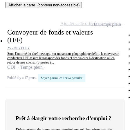
Afficher la carte
(contenu non-accessible)
Ajouter cette offre à ma sélection
CDI
Temps plein
Convoyeur de fonds et valeurs
(H/F)
25 - DEVECEY
Sous l'autorité du chef message, sur un secteur géographique défini, le convoyeur
conducteur H/F assure le transport des fonds et des valeurs à destination ou en
retour de nos clients. (3 postes à...
CDI - Temps plein
Publié il y a 17 jours
Soyez parmi les 1ers à postuler
Prêt à élargir votre recherche d’emploi ?
Découvrez de nouveaux territoires où les chances de