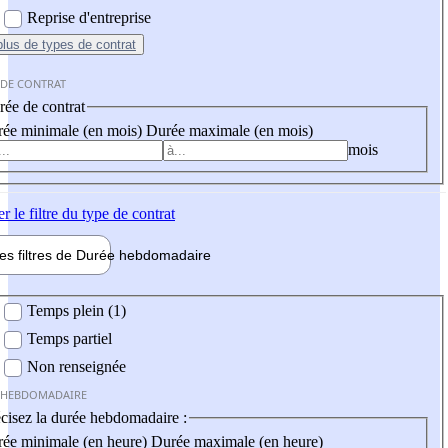
Reprise d'entreprise
plus
de types de contrat
 DE CONTRAT
ée de contrat
ée minimale (en mois)
Durée maximale (en mois)
mois
er
le filtre du type de contrat
les filtres de
Durée hebdo
madaire
 hebdomadaire
Temps plein (1)
Temps partiel
Non renseignée
 HEBDOMADAIRE
cisez la durée hebdomadaire :
ée minimale (en heure)
Durée maximale (en heure)