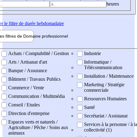
heures
er
le filtre de durée hebdomadaire
les filtres de
Domaine pro
fessionnel
ne professionel
Achats / Comptabilité / Gestion
Industrie
Arts / Artisanat d'art
Informatique /
Télécommunication
Banque / Assurance
Installation / Maintenance
Bâtiment / Travaux Publics
Marketing / Stratégie
Commerce / Vente
commerciale
Communication / Multimédia
Ressources Humaines
Conseil / Etudes
Santé
Direction d'entreprise
Secrétariat / Assistanat
Espaces verts et naturels /
Services à la personne / à l
Agriculture / Pêche / Soins aux
collectivité (1)
animaux