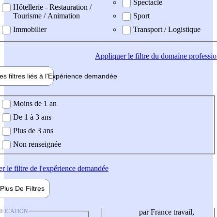
Spectacle
Hôtellerie - Restauration /
Tourisme / Animation
Sport
Immobilier
Transport / Logistique
Appliquer
le filtre du domaine professi
es filtres liés à l'
Expérience
demandée
ience demandée
Moins de 1 an
De 1 à 3 ans
Plus de 3 ans
Non renseignée
er
le filtre de l'expérience demandée
Plus De
Filtres
IFICATION
par France travail,