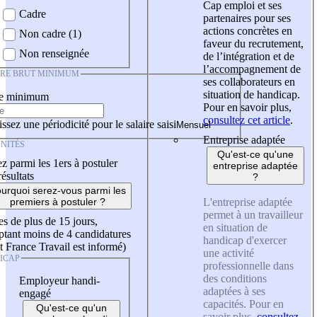
Cap emploi et ses
Cadre
partenaires pour ses
actions concrètes en
Non cadre (1)
faveur du recrutement,
Non renseignée
de l’intégration et de
l’accompagnement de
IRE BRUT MINIMUM
ses collaborateurs en
situation de handicap.
re minimum
Pour en savoir plus,
consultez cet article
.
ssez une périodicité pour le salaire saisi
Entreprise adaptée
NITÉS
Qu'est-ce qu'une
z parmi les 1ers à postuler
entreprise adaptée
résultats
?
urquoi serez-vous parmi les
L'entreprise adaptée
premiers à postuler ?
permet à un travailleur
es de plus de 15 jours,
en situation de
tant moins de 4 candidatures
handicap d'exercer
t France Travail est informé)
une activité
ICAP
professionnelle dans
des conditions
Employeur handi-
adaptées à ses
engagé
capacités. Pour en
Qu'est-ce qu'un
savoir plus,
consultez