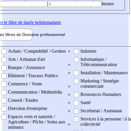
heures
er
le filtre de durée hebdomadaire
les filtres de
Domaine pro
fessionnel
ne professionel
Achats / Comptabilité / Gestion
Industrie
Arts / Artisanat d'art
Informatique /
Télécommunication
Banque / Assurance
Installation / Maintenance
Bâtiment / Travaux Publics
Marketing / Stratégie
Commerce / Vente
commerciale
Communication / Multimédia
Ressources Humaines
Conseil / Etudes
Santé
Direction d'entreprise
Secrétariat / Assistanat
Espaces verts et naturels /
Services à la personne / à l
Agriculture / Pêche / Soins aux
collectivité
animaux