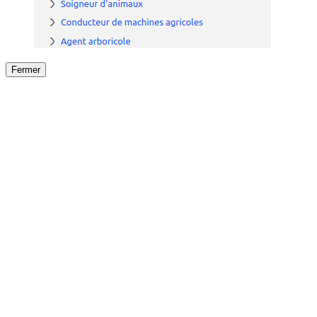
Fermer
Fermer
le détail de l'offre
/
Offre
sur
Offre précéden