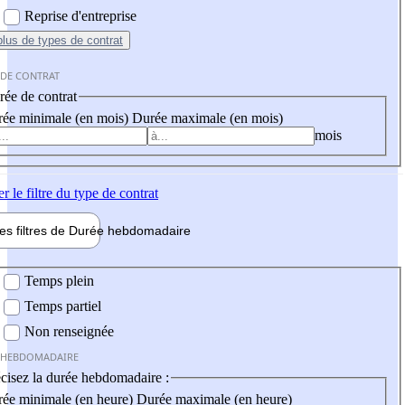
Reprise d'entreprise
plus
de types de contrat
 DE CONTRAT
ée de contrat
ée minimale (en mois)
Durée maximale (en mois)
mois
er
le filtre du type de contrat
les filtres de
Durée hebdo
madaire
 hebdomadaire
Temps plein
Temps partiel
Non renseignée
 HEBDOMADAIRE
cisez la durée hebdomadaire :
ée minimale (en heure)
Durée maximale (en heure)