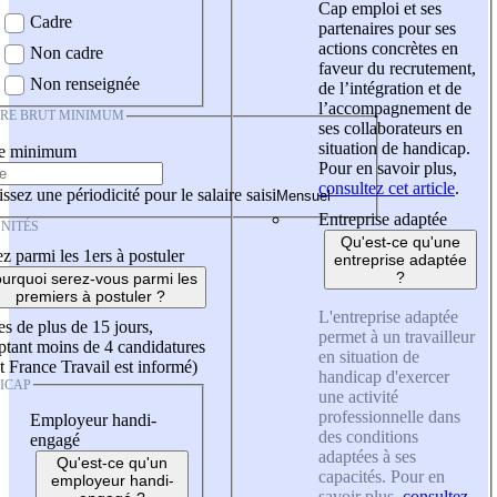
Cap emploi et ses
Cadre
partenaires pour ses
actions concrètes en
Non cadre
faveur du recrutement,
Non renseignée
de l’intégration et de
l’accompagnement de
IRE BRUT MINIMUM
ses collaborateurs en
situation de handicap.
re minimum
Pour en savoir plus,
consultez cet article
.
ssez une périodicité pour le salaire saisi
Entreprise adaptée
NITÉS
Qu'est-ce qu'une
z parmi les 1ers à postuler
entreprise adaptée
?
urquoi serez-vous parmi les
premiers à postuler ?
L'entreprise adaptée
es de plus de 15 jours,
permet à un travailleur
tant moins de 4 candidatures
en situation de
t France Travail est informé)
handicap d'exercer
ICAP
une activité
professionnelle dans
Employeur handi-
des conditions
engagé
adaptées à ses
Qu'est-ce qu'un
capacités. Pour en
employeur handi-
savoir plus,
consultez