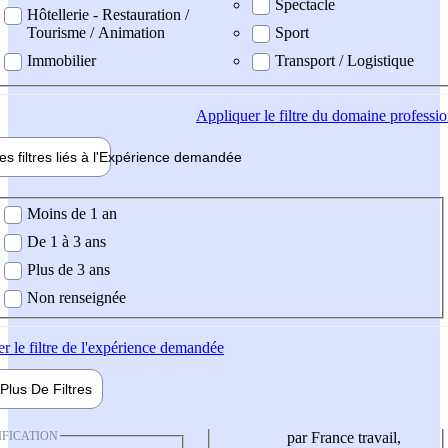
Spectacle
Hôtellerie - Restauration /
Tourisme / Animation
Sport
Immobilier
Transport / Logistique
Appliquer
le filtre du domaine professi
es filtres liés à l'
Expérience
demandée
ience demandée
Moins de 1 an
De 1 à 3 ans
Plus de 3 ans
Non renseignée
er
le filtre de l'expérience demandée
Plus De
Filtres
IFICATION
par France travail,