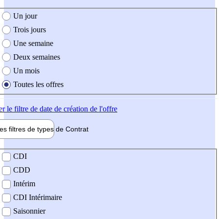
e création de l'offre
Un jour
Trois jours
Une semaine
Deux semaines
Un mois
Toutes les offres
er
le filtre de date de création de l'offre
les filtres de types de
Contrat
de contrat
CDI
CDD
Intérim
CDI Intérimaire
Saisonnier