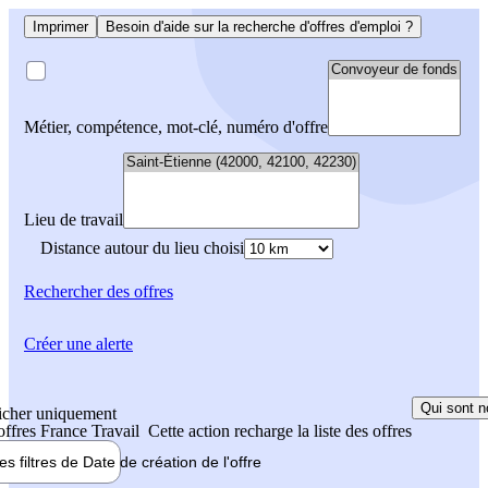
Imprimer
Besoin d'aide sur la recherche d'offres d'emploi ?
Métier, compétence, mot-clé, numéro d'offre
Lieu de travail
Distance autour du lieu choisi
Rechercher
des offres
Créer une alerte
Qui sont n
icher uniquement
 offres France Travail
Cette action recharge la liste des offres
les filtres de
Date de création
de l'offre