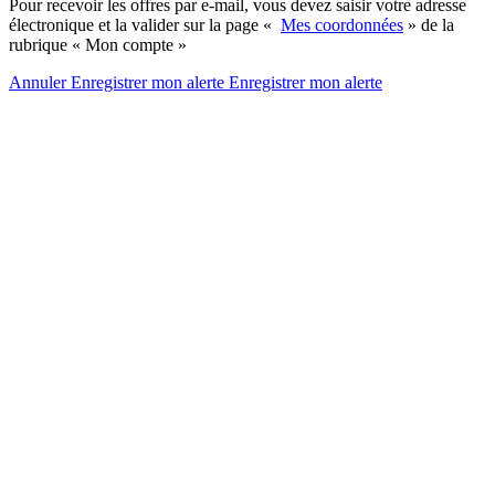
Pour recevoir les offres par e-mail, vous devez saisir votre adresse
électronique et la valider sur la page «
Mes coordonnées
» de la
rubrique « Mon compte »
Annuler
Enregistrer mon alerte
Enregistrer
mon alerte