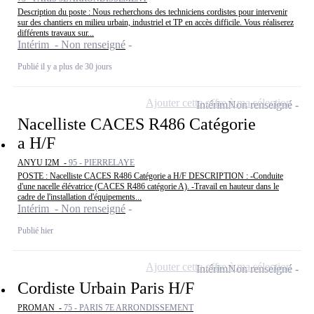
Description du poste : Nous recherchons des techniciens cordistes pour intervenir
sur des chantiers en milieu urbain, industriel et TP en accès difficile. Vous réaliserez
différents travaux sur...
Intérim - Non renseigné
Publié il y a plus de 30 jours
Ajouter cette offre à ma sélection
Intérim
Non renseigné
Nacelliste CACES R486 Catégorie
a H/F
ANYU I2M -
95 - PIERRELAYE
POSTE : Nacelliste CACES R486 Catégorie a H/F DESCRIPTION : -Conduite
d'une nacelle élévatrice (CACES R486 catégorie A). -Travail en hauteur dans le
cadre de l'installation d'équipements...
Intérim - Non renseigné
Publié hier
Ajouter cette offre à ma sélection
Intérim
Non renseigné
Cordiste Urbain Paris H/F
PROMAN -
75 - PARIS 7E ARRONDISSEMENT