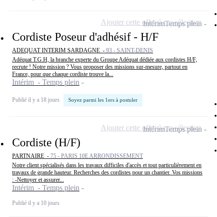
Ajouter cette offre à ma sélection
Intérim
Temps plein
Cordiste Poseur d'adhésif - H/F
ADEQUAT INTERIM SARDAGNE -
93 - SAINT-DENIS
Adéquat T.G.H, la branche experte du Groupe Adéquat dédiée aux cordistes H/F,
recrute ! Notre mission ? Vous proposer des missions sur-mesure, partout en
France, pour que chaque cordiste trouve la...
Intérim - Temps plein
Publié il y a 18 jours
Soyez parmi les 1ers à postuler
Ajouter cette offre à ma sélection
Intérim
Temps plein
Cordiste (H/F)
PARTNAIRE -
75 - PARIS 10E ARRONDISSEMENT
Notre client spécialisés dans les travaux difficiles d'accès et tout particulièrement en
travaux de grande hauteur. Recherches des cordistes pour un chantier. Vos missions
: -Nettoyer et assurer...
Intérim - Temps plein
Publié il y a 10 jours