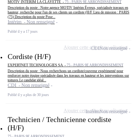
MOTIV INTERIM LA CLAYETTE -
75 - PARIS 9E ARRONDISSEMENT
Description du poste : Notre agence MOTIV Intérim Évreux, spécialisée travaux en
hauteur, recherche pour l'un de ses clients un cordiste (H/F Lieu de mission : PARIS
(75) Description du poste Pose...
Intérim - Non renseigné
Publié il y a 17 jours
Ajouter cette offre à ma sélection
CDI
Non renseigné
Cordiste (H/F)
EXPERTNET TECHNOLOGIES SA -
75 - PARIS 9E ARRONDISSEMENT
Description du poste : Nous recherchons un cordiste/couvreur expérimenté pour
renforcer notre équipe spécialisée dans les travaux en hauteur et les interventions sur
toitures.Le candidat idéal...
CDI - Non renseigné
Publié il y a plus de 30 jours
Ajouter cette offre à ma sélection
Intérim
Non renseigné
Technicien / Technicienne cordiste
(H/F)
75 - PARIS 9E ARRONDISSEMENT