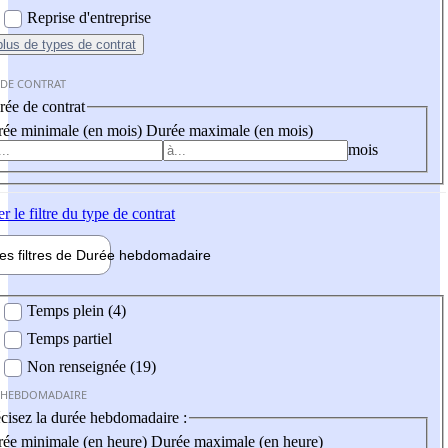
Reprise d'entreprise
plus
de types de contrat
 DE CONTRAT
ée de contrat
ée minimale (en mois)
Durée maximale (en mois)
mois
er
le filtre du type de contrat
les filtres de
Durée hebdo
madaire
 hebdomadaire
Temps plein (4)
Temps partiel
Non renseignée (19)
 HEBDOMADAIRE
cisez la durée hebdomadaire :
ée minimale (en heure)
Durée maximale (en heure)