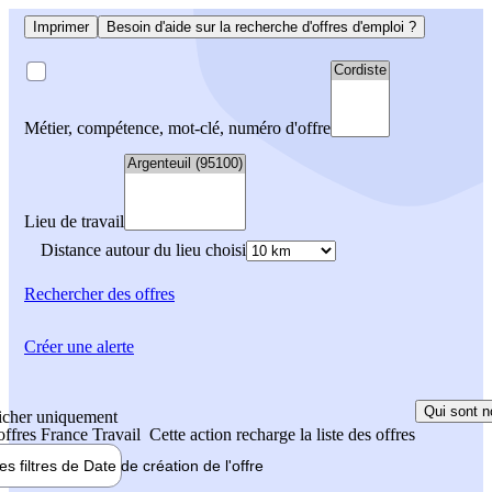
Imprimer
Besoin d'aide sur la recherche d'offres d'emploi ?
Métier, compétence, mot-clé, numéro d'offre
Lieu de travail
Distance autour du lieu choisi
Rechercher
des offres
Créer une alerte
Qui sont n
icher uniquement
 offres France Travail
Cette action recharge la liste des offres
les filtres de
Date de création
de l'offre