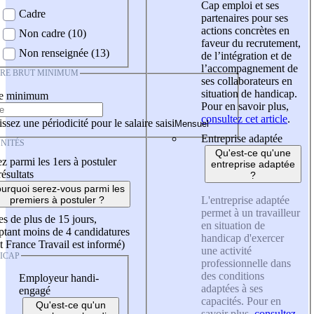
Cap emploi et ses
Cadre
partenaires pour ses
actions concrètes en
Non cadre (10)
faveur du recrutement,
Non renseignée (13)
de l’intégration et de
l’accompagnement de
IRE BRUT MINIMUM
ses collaborateurs en
situation de handicap.
re minimum
Pour en savoir plus,
consultez cet article
.
ssez une périodicité pour le salaire saisi
Entreprise adaptée
NITÉS
Qu'est-ce qu'une
z parmi les 1ers à postuler
entreprise adaptée
résultats
?
urquoi serez-vous parmi les
L'entreprise adaptée
premiers à postuler ?
permet à un travailleur
es de plus de 15 jours,
en situation de
tant moins de 4 candidatures
handicap d'exercer
t France Travail est informé)
une activité
ICAP
professionnelle dans
des conditions
Employeur handi-
adaptées à ses
engagé
capacités. Pour en
Qu'est-ce qu'un
savoir plus,
consultez