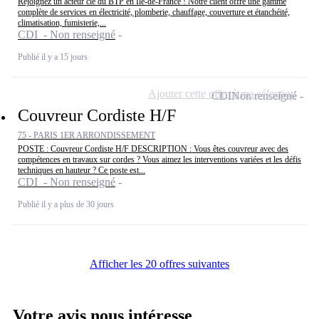
Rejoignez un acteur clé du BTP en Île-de-France ! Notre client offre une gamme
complète de services en électricité, plomberie, chauffage, couverture et étanchéité,
climatisation, fumisterie,...
CDI - Non renseigné
Publié il y a 15 jours
Ajouter cette offre à ma sélection
CDI
Non renseigné
Couvreur Cordiste H/F
75 - PARIS 1ER ARRONDISSEMENT
POSTE : Couvreur Cordiste H/F DESCRIPTION : Vous êtes couvreur avec des
compétences en travaux sur cordes ? Vous aimez les interventions variées et les défis
techniques en hauteur ? Ce poste est...
CDI - Non renseigné
Publié il y a plus de 30 jours
Afficher les 20 offres suivantes
Votre avis nous intéresse