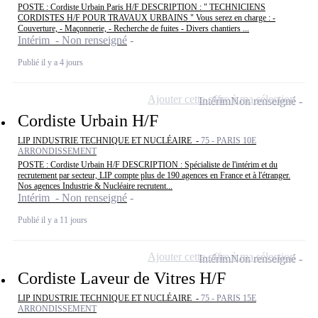
POSTE : Cordiste Urbain Paris H/F DESCRIPTION : " TECHNICIENS
CORDISTES H/F POUR TRAVAUX URBAINS " Vous serez en charge : -
Couverture, - Maçonnerie, - Recherche de fuites - Divers chantiers ...
Intérim - Non renseigné
Publié il y a 4 jours
Ajouter cette offre à ma sélection
Intérim
Non renseigné
Cordiste Urbain H/F
LIP INDUSTRIE TECHNIQUE ET NUCLÉAIRE -
75 - PARIS 10E
ARRONDISSEMENT
POSTE : Cordiste Urbain H/F DESCRIPTION : Spécialiste de l'intérim et du
recrutement par secteur, LIP compte plus de 190 agences en France et à l'étranger.
Nos agences Industrie & Nucléaire recrutent...
Intérim - Non renseigné
Publié il y a 11 jours
Ajouter cette offre à ma sélection
Intérim
Non renseigné
Cordiste Laveur de Vitres H/F
LIP INDUSTRIE TECHNIQUE ET NUCLÉAIRE -
75 - PARIS 15E
ARRONDISSEMENT