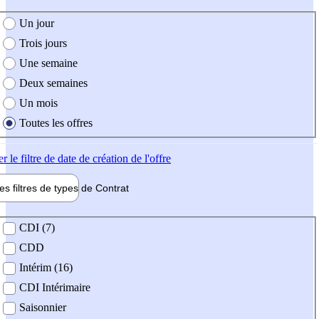
e création de l'offre
Un jour
Trois jours
Une semaine
Deux semaines
Un mois
Toutes les offres
er
le filtre de date de création de l'offre
les filtres de types de
Contrat
de contrat
CDI (7)
CDD
Intérim (16)
CDI Intérimaire
Saisonnier