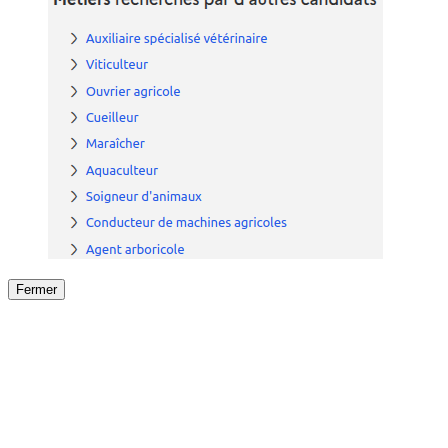
Fermer
Fermer
le détail de l'offre
/
Offre
sur
Offre précéden