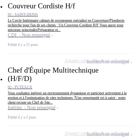
Couvreur Cordiste H/f
93 - SAINT-DENIS
Le Cercle Intérimaire cabinet de recrutement spécialisé en Couverture/Plomberie
recherche pour l'un de ses clients : Un Couvreur-Cordiste H/F Vous aurez pour
missions principalesPréparation et...
CDI - Non renseigné
Publié il y a 21 jours
Ajouter cette offre à ma sélection
Intérim
Non renseigné
Chef d'Équipe Multitechnique
(H/F/D)
92 - PUTEAUX
Vous souhaitez intégrer un environnement dynamique et participer activement à la
gestion et à l'optimisation de sites techniques ?Une opportunité est à saisir : notre
client recrute un Chef de Site...
Intérim - Non renseigné
Publié il y a 2 jours
Ajouter cette offre à ma sélection
Intérim
Non renseigné