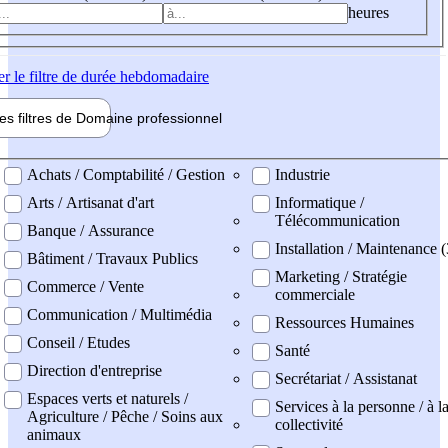
heures
er
le filtre de durée hebdomadaire
les filtres de
Domaine pro
fessionnel
ne professionel
Achats / Comptabilité / Gestion
Industrie
Arts / Artisanat d'art
Informatique /
Télécommunication
Banque / Assurance
Installation / Maintenance (
Bâtiment / Travaux Publics
Marketing / Stratégie
Commerce / Vente
commerciale
Communication / Multimédia
Ressources Humaines
Conseil / Etudes
Santé
Direction d'entreprise
Secrétariat / Assistanat
Espaces verts et naturels /
Services à la personne / à l
Agriculture / Pêche / Soins aux
collectivité
animaux