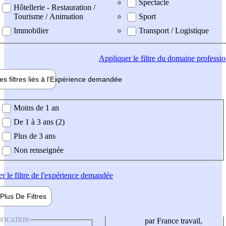
Spectacle
Hôtellerie - Restauration /
Tourisme / Animation
Sport
Immobilier
Transport / Logistique
Appliquer
le filtre du domaine professi
es filtres liés à l'
Expérience
demandée
ience demandée
Moins de 1 an
De 1 à 3 ans (2)
Plus de 3 ans
Non renseignée
er
le filtre de l'expérience demandée
Plus De
Filtres
IFICATION
par France travail,