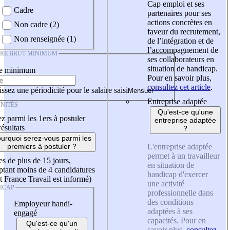
Cap emploi et ses
Cadre
partenaires pour ses
actions concrètes en
Non cadre (2)
faveur du recrutement,
Non renseignée (1)
de l’intégration et de
l’accompagnement de
IRE BRUT MINIMUM
ses collaborateurs en
situation de handicap.
re minimum
Pour en savoir plus,
consultez cet article
.
ssez une périodicité pour le salaire saisi
Entreprise adaptée
NITÉS
Qu'est-ce qu'une
z parmi les 1ers à postuler
entreprise adaptée
résultats
?
urquoi serez-vous parmi les
L'entreprise adaptée
premiers à postuler ?
permet à un travailleur
es de plus de 15 jours,
en situation de
tant moins de 4 candidatures
handicap d'exercer
t France Travail est informé)
une activité
ICAP
professionnelle dans
des conditions
Employeur handi-
adaptées à ses
engagé
capacités. Pour en
Qu'est-ce qu'un
savoir plus,
consultez