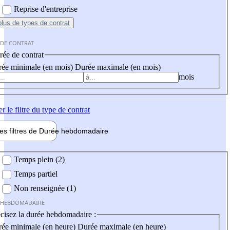
Reprise d'entreprise
plus
de types de contrat
 DE CONTRAT
ée de contrat
ée minimale (en mois)
Durée maximale (en mois)
mois
er
le filtre du type de contrat
les filtres de
Durée hebdo
madaire
 hebdomadaire
Temps plein (2)
Temps partiel
Non renseignée (1)
 HEBDOMADAIRE
cisez la durée hebdomadaire :
ée minimale (en heure)
Durée maximale (en heure)