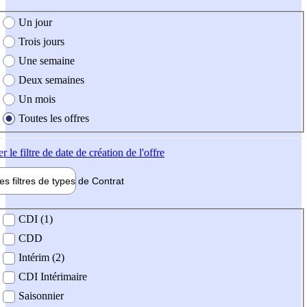
e création de l'offre
Un jour
Trois jours
Une semaine
Deux semaines
Un mois
Toutes les offres
er
le filtre de date de création de l'offre
les filtres de types de
Contrat
de contrat
CDI (1)
CDD
Intérim (2)
CDI Intérimaire
Saisonnier