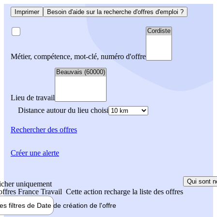
Imprimer
Besoin d'aide sur la recherche d'offres d'emploi ?
Métier, compétence, mot-clé, numéro d'offre
Lieu de travail
Distance autour du lieu choisi
Rechercher
des offres
Créer une alerte
Qui sont n
icher uniquement
 offres France Travail
Cette action recharge la liste des offres
les filtres de
Date de création
de l'offre