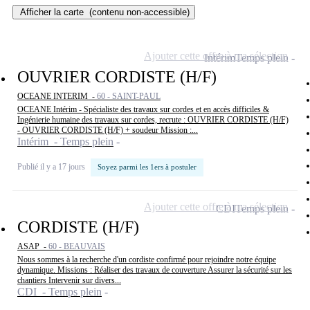
Afficher la carte
(contenu non-accessible)
Ajouter cette offre à ma sélection
Intérim
Temps plein
OUVRIER CORDISTE (H/F)
OCEANE INTERIM -
60 - SAINT-PAUL
OCEANE Intérim - Spécialiste des travaux sur cordes et en accès difficiles &
Ingénierie humaine des travaux sur cordes, recrute : OUVRIER CORDISTE (H/F)
- OUVRIER CORDISTE (H/F) + soudeur Mission :...
Intérim - Temps plein
Publié il y a 17 jours
Soyez parmi les 1ers à postuler
Ajouter cette offre à ma sélection
CDI
Temps plein
CORDISTE (H/F)
ASAP -
60 - BEAUVAIS
Nous sommes à la recherche d'un cordiste confirmé pour rejoindre notre équipe
dynamique. Missions : Réaliser des travaux de couverture Assurer la sécurité sur les
chantiers Intervenir sur divers...
CDI - Temps plein