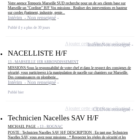
Votre agence Temporis Marseille SUD recherche pour un de ses clients base sur
Marseille un "Cordiste" H/F Vos missions : Realiser des interventions en hauteur
sur cordes (batiment, industrie, genie...
Intérim - Non renseigné
Publié il y a plus de 30 jours
Ajouter cette offre à ma sélection
Intérim
Non renseigné
NACELLISTE H/F
13 - MARSEILLE 1ER ARRONDISSEMENT
MISSIONS:Sous la responsabilité de votre chef et dans le respect des consignes de
sécurité, vous participerez à la manipulation de nacelle sur chantiers sur Marseille.
Des connaissances en plomberie...
Intérim - Non renseigné
Publié hier
Ajouter cette offre à ma sélection
CDI
Non renseigné
Technicien Nacelles SAV H/F
MICHAEL PAGE -
13 - ROGNAC
POSTE : Technicien Nacelles SAV H/F DESCRIPTION : En tant que Technicien
Nacelles SAV, vous avez pour missions : * Respecter les règles de sécurité et les