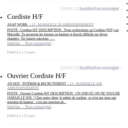
Ajouter cette offre à ma sélection
Intérim
Non renseigné
Cordiste H/F
ASAP WORK -
13 - MARSEILLE 3E ARRONDISSEMENT
POSTE : Cordiste H/F DESCRIPTION : Nous recherchons un Cordiste (H/F) sur
Marseille. Tu assureras les travaux en hauteur et d'accès difficile sur divers
chantiers. Tes futures missions : -...
Intérim - Non renseigné
Publié il y a 13 jours
Ajouter cette offre à ma sélection
Intérim
Non renseigné
Ouvrier Cordiste H/F
AD HOC, INTÉRIM & RECRUTEMENT -
13 - MARSEILLE 1ER
ARRONDISSEMENT
POSTE : Ouvrier Cordiste H/F DESCRIPTION : UN JOB OÙ ON NE TOUCHE
JAMAIS LE SOL ? Chez notre client, le métier de cordiste, ce n'est pas juste une
question de hauteur : c'est une question de...
Intérim - Non renseigné
Publié il y a 21 jours