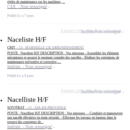
règles de maintenance sur les machines, ...
CDI - Non renseigné
Publié il y a 7 jours
Ajouter cette offre à ma sélection
Intérim
Non renseigné
Naceliste H/F
CRIT -
13 - MARSEILLE 12E ARRONDISSEMENT
POSTE : Naceliste H/F DESCRIPTION : Vos missions - Assembler les éléments
mécaniques et assurer le montage complet des nacelles - Réaliser les opérations de
maintenance préventive et corrective -...
Intérim - Non renseigné
Publié il y a 9 jours
Ajouter cette offre à ma sélection
Intérim
Non renseigné
Nacelliste H/F
SOVITRAT -
13 - AIX-EN-PROVENCE
POSTE : Nacelliste H/F DESCRIPTION : Vos missions : - Conduire et manoeuvrer
une nacelle élévatrice en toute sécurité. - Effectuer les travaux en hauteur dans le
respect des consignes de...
Intérim - Non renseigné