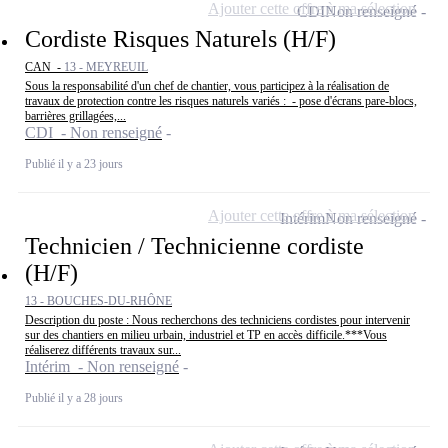
Ajouter cette offre à ma sélection
CDI
Non renseigné
Cordiste Risques Naturels (H/F)
CAN -
13 - MEYREUIL
Sous la responsabilité d'un chef de chantier, vous participez à la réalisation de
travaux de protection contre les risques naturels variés : - pose d'écrans pare-blocs,
barrières grillagées,...
CDI - Non renseigné
Publié il y a 23 jours
Ajouter cette offre à ma sélection
Intérim
Non renseigné
Technicien / Technicienne cordiste
(H/F)
13 - BOUCHES-DU-RHÔNE
Description du poste : Nous recherchons des techniciens cordistes pour intervenir
sur des chantiers en milieu urbain, industriel et TP en accès difficile.***Vous
réaliserez différents travaux sur...
Intérim - Non renseigné
Publié il y a 28 jours