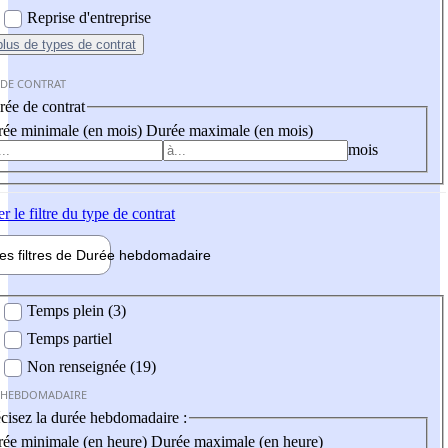
Reprise d'entreprise
plus
de types de contrat
 DE CONTRAT
ée de contrat
ée minimale (en mois)
Durée maximale (en mois)
mois
er
le filtre du type de contrat
les filtres de
Durée hebdo
madaire
 hebdomadaire
Temps plein (3)
Temps partiel
Non renseignée (19)
 HEBDOMADAIRE
cisez la durée hebdomadaire :
ée minimale (en heure)
Durée maximale (en heure)