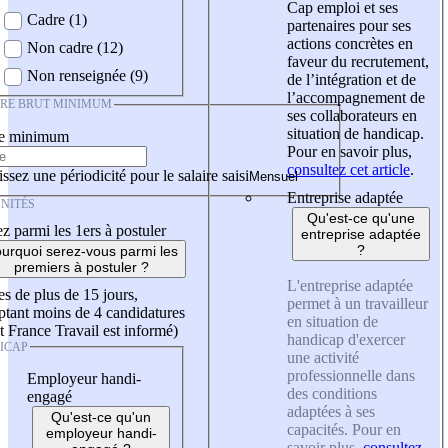
Cap emploi et ses
Cadre (1)
partenaires pour ses
actions concrètes en
Non cadre (12)
faveur du recrutement,
Non renseignée (9)
de l’intégration et de
l’accompagnement de
IRE BRUT MINIMUM
ses collaborateurs en
situation de handicap.
re minimum
Pour en savoir plus,
consultez cet article
.
ssez une périodicité pour le salaire saisi
Entreprise adaptée
NITÉS
Qu'est-ce qu'une
z parmi les 1ers à postuler
entreprise adaptée
?
urquoi serez-vous parmi les
premiers à postuler ?
L'entreprise adaptée
es de plus de 15 jours,
permet à un travailleur
tant moins de 4 candidatures
en situation de
t France Travail est informé)
handicap d'exercer
ICAP
une activité
professionnelle dans
Employeur handi-
des conditions
engagé
adaptées à ses
Qu'est-ce qu'un
capacités. Pour en
employeur handi-
savoir plus,
consultez