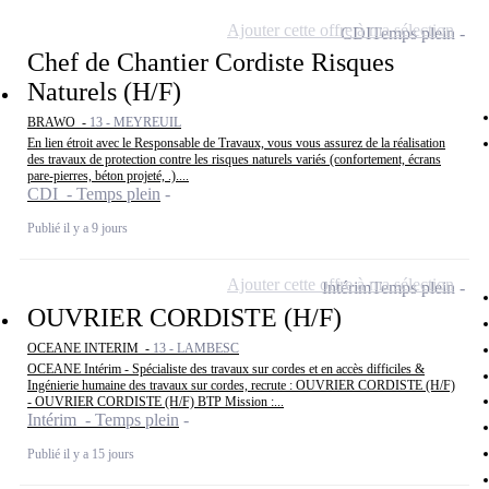
Ajouter cette offre à ma sélection
CDI
Temps plein
Chef de Chantier Cordiste Risques
Naturels (H/F)
BRAWO -
13 - MEYREUIL
En lien étroit avec le Responsable de Travaux, vous vous assurez de la réalisation
des travaux de protection contre les risques naturels variés (confortement, écrans
pare-pierres, béton projeté, .)....
CDI - Temps plein
Publié il y a 9 jours
Ajouter cette offre à ma sélection
Intérim
Temps plein
OUVRIER CORDISTE (H/F)
OCEANE INTERIM -
13 - LAMBESC
OCEANE Intérim - Spécialiste des travaux sur cordes et en accès difficiles &
Ingénierie humaine des travaux sur cordes, recrute : OUVRIER CORDISTE (H/F)
- OUVRIER CORDISTE (H/F) BTP Mission :...
Intérim - Temps plein
Publié il y a 15 jours