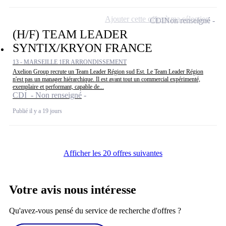
Ajouter cette offre à ma sélection
CDI
Non renseigné
(H/F) TEAM LEADER
SYNTIX/KRYON FRANCE
13 - MARSEILLE 1ER ARRONDISSEMENT
Axelion Group recrute un Team Leader Région sud Est. Le Team Leader Région
n'est pas un manager hiérarchique. Il est avant tout un commercial expérimenté,
exemplaire et performant, capable de...
CDI - Non renseigné
Publié il y a 19 jours
Afficher les 20 offres suivantes
Votre avis nous intéresse
Qu'avez-vous pensé du service de recherche d'offres ?