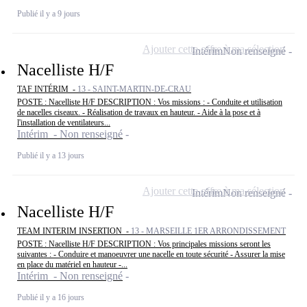
Publié il y a 9 jours
Ajouter cette offre à ma sélection
Intérim
Non renseigné
Nacelliste H/F
TAF INTÉRIM -
13 - SAINT-MARTIN-DE-CRAU
POSTE : Nacelliste H/F DESCRIPTION : Vos missions : - Conduite et utilisation
de nacelles ciseaux. - Réalisation de travaux en hauteur. - Aide à la pose et à
l'installation de ventilateurs...
Intérim - Non renseigné
Publié il y a 13 jours
Ajouter cette offre à ma sélection
Intérim
Non renseigné
Nacelliste H/F
TEAM INTERIM INSERTION -
13 - MARSEILLE 1ER ARRONDISSEMENT
POSTE : Nacelliste H/F DESCRIPTION : Vos principales missions seront les
suivantes : - Conduire et manoeuvrer une nacelle en toute sécurité - Assurer la mise
en place du matériel en hauteur -...
Intérim - Non renseigné
Publié il y a 16 jours