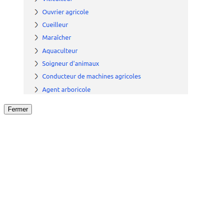
Fermer
Fermer
le détail de l'offre
/
Offre
sur
Offre précéden