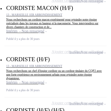
Ajouter cette offre à ma sélection
Intérim
Non renseigné
CORDISTE MACON (H/F)
13 - MARSEILLE 1ER ARRONDISSEMENT
Nous recherchons un cordiste maçon expérimenté pour rejoindre notre équipe
spécialisée dans les travaux en hauteur et la maçonnerie. Vous interviendrez sur
divers chantiers de construction et de...
Intérim - Non renseigné
Publié il y a plus de 30 jours
Ajouter cette offre à ma sélection
Intérim
Non renseigné
CORDISTE (H/F)
13 - MARSEILLE 1ER ARRONDISSEMENT
Nous recherchons un chef d'équipe cordiste ou un cordiste titulaire du CQP2 avec
une forte expérience en environnement urbain pour rejoindre notre équipe
dynamique.
Intérim - Non renseigné
Publié il y a plus de 30 jours
Ajouter cette offre à ma sélection
Intérim
Non renseigné
CORDISTE (H/F) (H/F)