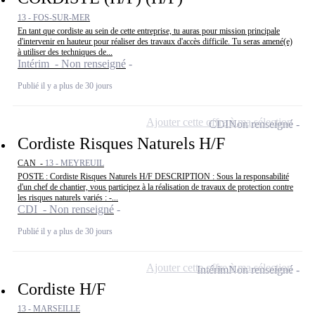
13 - FOS-SUR-MER
En tant que cordiste au sein de cette entreprise, tu auras pour mission principale
d'intervenir en hauteur pour réaliser des travaux d'accès difficile. Tu seras amené(e)
à utiliser des techniques de...
Intérim - Non renseigné
Publié il y a plus de 30 jours
Ajouter cette offre à ma sélection
CDI
Non renseigné
Cordiste Risques Naturels H/F
CAN -
13 - MEYREUIL
POSTE : Cordiste Risques Naturels H/F DESCRIPTION : Sous la responsabilité
d'un chef de chantier, vous participez à la réalisation de travaux de protection contre
les risques naturels variés : -...
CDI - Non renseigné
Publié il y a plus de 30 jours
Ajouter cette offre à ma sélection
Intérim
Non renseigné
Cordiste H/F
13 - MARSEILLE