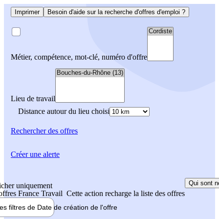
Imprimer
Besoin d'aide sur la recherche d'offres d'emploi ?
Métier, compétence, mot-clé, numéro d'offre
Lieu de travail
Distance autour du lieu choisi
Rechercher
des offres
Créer une alerte
Qui sont n
icher uniquement
 offres France Travail
Cette action recharge la liste des offres
les filtres de
Date de création
de l'offre