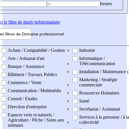
heures
er
le filtre de durée hebdomadaire
les filtres de
Domaine pro
fessionnel
ne professionel
Achats / Comptabilité / Gestion
Industrie
Arts / Artisanat d'art
Informatique /
Télécommunication
Banque / Assurance
Installation / Maintenance 
Bâtiment / Travaux Publics
Marketing / Stratégie
Commerce / Vente
commerciale
Communication / Multimédia
Ressources Humaines
Conseil / Etudes
Santé
Direction d'entreprise
Secrétariat / Assistanat
Espaces verts et naturels /
Services à la personne / à l
Agriculture / Pêche / Soins aux
collectivité
animaux