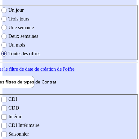
e création de l'offre
Un jour
Trois jours
Une semaine
Deux semaines
Un mois
Toutes les offres
er
le filtre de date de création de l'offre
les filtres de types de
Contrat
de contrat
CDI
CDD
Intérim
CDI Intérimaire
Saisonnier