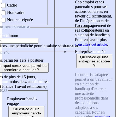
Cap emploi et ses
Cadre
partenaires pour ses
actions concrètes en
Non cadre
faveur du recrutement,
Non renseignée
de l’intégration et de
l’accompagnement de
IRE BRUT MINIMUM
ses collaborateurs en
situation de handicap.
re minimum
Pour en savoir plus,
consultez cet article
.
ssez une périodicité pour le salaire saisi
Entreprise adaptée
NITÉS
Qu'est-ce qu'une
z parmi les 1ers à postuler
entreprise adaptée
?
urquoi serez-vous parmi les
premiers à postuler ?
L'entreprise adaptée
es de plus de 15 jours,
permet à un travailleur
tant moins de 4 candidatures
en situation de
t France Travail est informé)
handicap d'exercer
ICAP
une activité
professionnelle dans
Employeur handi-
des conditions
engagé
adaptées à ses
Qu'est-ce qu'un
capacités. Pour en
employeur handi-
savoir plus,
consultez