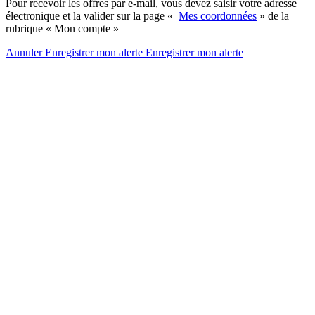
Pour recevoir les offres par e-mail, vous devez saisir votre adresse
électronique et la valider sur la page «
Mes coordonnées
» de la
rubrique « Mon compte »
Annuler
Enregistrer mon alerte
Enregistrer
mon alerte