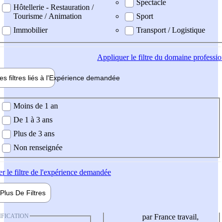
Spectacle
Hôtellerie - Restauration /
Tourisme / Animation
Sport
Immobilier
Transport / Logistique
Appliquer
le filtre du domaine professi
es filtres liés à l'
Expérience
demandée
ience demandée
Moins de 1 an
De 1 à 3 ans
Plus de 3 ans
Non renseignée
er
le filtre de l'expérience demandée
Plus De
Filtres
IFICATION
par France travail,