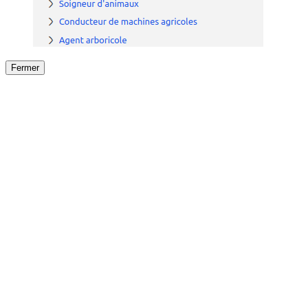
Fermer
Fermer
le détail de l'offre
/
Offre
sur
Offre précéden