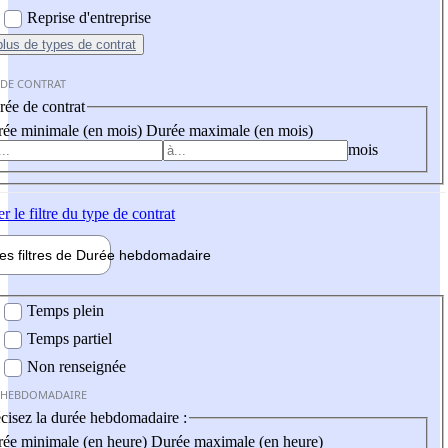
Reprise d'entreprise
plus
de types de contrat
 DE CONTRAT
ée de contrat
ée minimale (en mois)
Durée maximale (en mois)
mois
er
le filtre du type de contrat
les filtres de
Durée hebdo
madaire
 hebdomadaire
Temps plein
Temps partiel
Non renseignée
 HEBDOMADAIRE
cisez la durée hebdomadaire :
ée minimale (en heure)
Durée maximale (en heure)