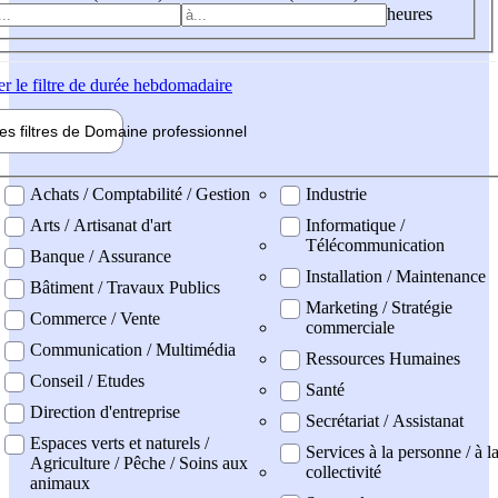
heures
er
le filtre de durée hebdomadaire
les filtres de
Domaine pro
fessionnel
ne professionel
Achats / Comptabilité / Gestion
Industrie
Arts / Artisanat d'art
Informatique /
Télécommunication
Banque / Assurance
Installation / Maintenance
Bâtiment / Travaux Publics
Marketing / Stratégie
Commerce / Vente
commerciale
Communication / Multimédia
Ressources Humaines
Conseil / Etudes
Santé
Direction d'entreprise
Secrétariat / Assistanat
Espaces verts et naturels /
Services à la personne / à l
Agriculture / Pêche / Soins aux
collectivité
animaux