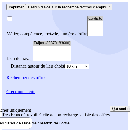
Imprimer
Besoin d'aide sur la recherche d'offres d'emploi ?
Métier, compétence, mot-clé, numéro d'offre
Lieu de travail
Distance autour du lieu choisi
Rechercher
des offres
Créer une alerte
Qui sont n
icher uniquement
 offres France Travail
Cette action recharge la liste des offres
les filtres de
Date de création
de l'offre