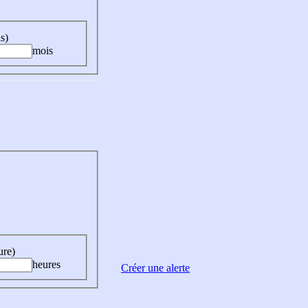
s)
mois
ure)
heures
Créer une alerte