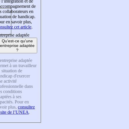
 l’intégration et de
’accompagnement de
s collaborateurs en
tuation de handicap.
ur en savoir plus,
nsultez cet article
.
treprise adaptée
Qu'est-ce qu'une
entreprise adaptée
?
entreprise adaptée
rmet à un travailleur
 situation de
ndicap d'exercer
e activité
ofessionnelle dans
s conditions
aptées à ses
pacités. Pour en
voir plus,
consultez
 site de l’UNEA
.