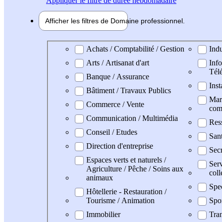
Appliquer
le filtre de durée hebdomadaire
Afficher les filtres de
Domaine pro
fessionnel
Domaine professionel
Achats / Comptabilité / Gestion
Indu
Arts / Artisanat d'art
Info
Tél
Banque / Assurance
Inst
Bâtiment / Travaux Publics
Mark
Commerce / Vente
com
Communication / Multimédia
Res
Conseil / Etudes
San
Direction d'entreprise
Secr
Espaces verts et naturels /
Serv
Agriculture / Pêche / Soins aux
coll
animaux
Spe
Hôtellerie - Restauration /
Tourisme / Animation
Spo
Immobilier
Tran