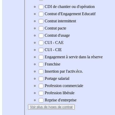
CDI de chantier ou d'opération
Contrat d'Engagement Educatif
Contrat intermittent
Contrat pacte
Contrat d'usage
CUI - CAE
CUI - CIE
Engagement à servir dans la réserve
Franchise
Insertion par l'activ.éco.
Portage salarial
Profession commerciale
Profession libérale
Reprise d'entreprise
Voir plus
de types de contrat