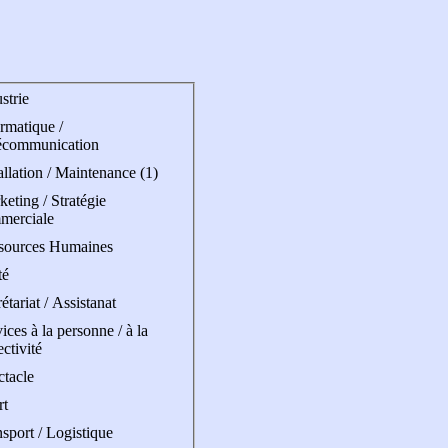
strie
rmatique /
écommunication
allation / Maintenance (1)
eting / Stratégie
merciale
sources Humaines
té
étariat / Assistanat
ices à la personne / à la
ectivité
ctacle
rt
sport / Logistique