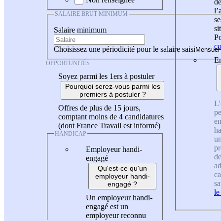
de
l
SALAIRE BRUT MINIMUM
se
si
Salaire minimum
Po
co
Choisissez une périodicité pour le salaire saisi
En
OPPORTUNITÉS
Soyez parmi les 1ers à postuler
Pourquoi serez-vous parmi les
premiers à postuler ?
L'
Offres de plus de 15 jours,
pe
comptant moins de 4 candidatures
en
(dont France Travail est informé)
ha
HANDICAP
un
pr
Employeur handi-
de
engagé
ad
Qu'est-ce qu'un
ca
employeur handi-
sa
engagé ?
le
Un employeur handi-
engagé est un
employeur reconnu