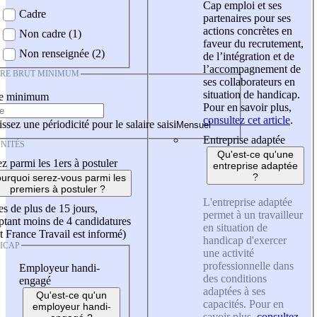
Cap emploi et ses
Cadre
partenaires pour ses
actions concrètes en
Non cadre (1)
faveur du recrutement,
Non renseignée (2)
de l’intégration et de
l’accompagnement de
IRE BRUT MINIMUM
ses collaborateurs en
situation de handicap.
re minimum
Pour en savoir plus,
consultez cet article
.
ssez une périodicité pour le salaire saisi
Entreprise adaptée
NITÉS
Qu'est-ce qu'une
z parmi les 1ers à postuler
entreprise adaptée
?
urquoi serez-vous parmi les
premiers à postuler ?
L'entreprise adaptée
es de plus de 15 jours,
permet à un travailleur
tant moins de 4 candidatures
en situation de
t France Travail est informé)
handicap d'exercer
ICAP
une activité
professionnelle dans
Employeur handi-
des conditions
engagé
adaptées à ses
Qu'est-ce qu'un
capacités. Pour en
employeur handi-
savoir plus,
consultez