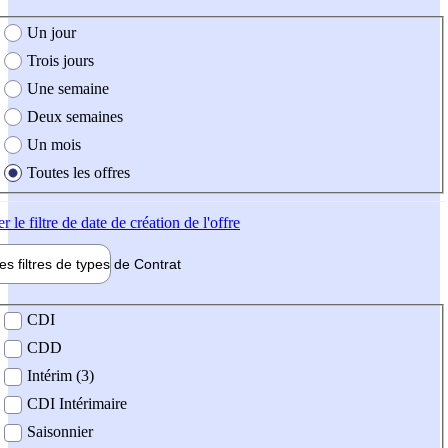
e création de l'offre
Un jour
Trois jours
Une semaine
Deux semaines
Un mois
Toutes les offres
er
le filtre de date de création de l'offre
les filtres de types de
Contrat
de contrat
CDI
CDD
Intérim (3)
CDI Intérimaire
Saisonnier