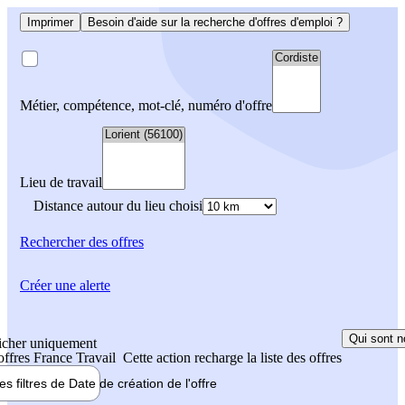
Imprimer
Besoin d'aide sur la recherche d'offres d'emploi ?
Métier, compétence, mot-clé, numéro d'offre
Lieu de travail
Distance autour du lieu choisi
Rechercher
des offres
Créer une alerte
Qui sont n
icher uniquement
 offres France Travail
Cette action recharge la liste des offres
les filtres de
Date de création
de l'offre