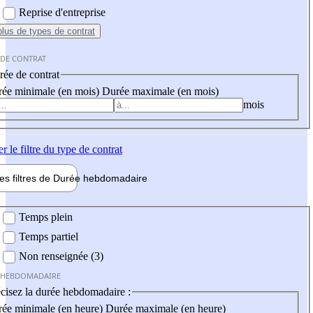
Reprise d'entreprise
plus
de types de contrat
 DE CONTRAT
ée de contrat
ée minimale (en mois)
Durée maximale (en mois)
mois
er
le filtre du type de contrat
les filtres de
Durée hebdo
madaire
 hebdomadaire
Temps plein
Temps partiel
Non renseignée (3)
 HEBDOMADAIRE
cisez la durée hebdomadaire :
ée minimale (en heure)
Durée maximale (en heure)