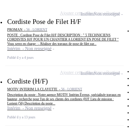
Ajouter cette offre à ma sélection
Intérim
Non renseigné
Cordiste Pose de Filet H/F
PROMAN -
56 - LORIENT
POSTE : Cordiste Pose de Filet H/F DESCRIPTION : " 5 TECHNICIENS
CORDISTES H/F POUR UN CHANTIER A LORIENT EN POSE DE FILET "
Vous serez en charge : - Réaliser des travaux de pose de filet sur...
Intérim - Non renseigné
Publié il y a 4 jours
Ajouter cette offre à ma sélection
Intérim
Non renseigné
Cordiste (H/F)
MOTIV INTERIM LA CLAYETTE -
56 - LORIENT
Description du poste : Notre agence MOTIV Intérim Évreux, spécialisée travaux en
hauteur, recherche pour l'un de ses clients des cordistes (H/F Lieu de mission :
Lorient (56) Description du poste...
Intérim - Non renseigné
Publié il y a 13 jours