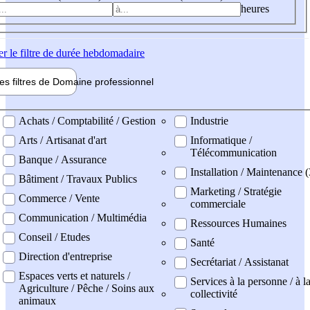
heures
er
le filtre de durée hebdomadaire
les filtres de
Domaine pro
fessionnel
ne professionel
Achats / Comptabilité / Gestion
Industrie
Arts / Artisanat d'art
Informatique /
Télécommunication
Banque / Assurance
Installation / Maintenance (
Bâtiment / Travaux Publics
Marketing / Stratégie
Commerce / Vente
commerciale
Communication / Multimédia
Ressources Humaines
Conseil / Etudes
Santé
Direction d'entreprise
Secrétariat / Assistanat
Espaces verts et naturels /
Services à la personne / à l
Agriculture / Pêche / Soins aux
collectivité
animaux