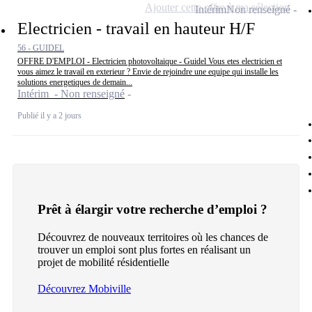
Ajouter cette offre à ma sélection
Intérim
Non renseigné
Electricien - travail en hauteur H/F
56 - GUIDEL
OFFRE D'EMPLOI - Electricien photovoltaique - Guidel Vous etes electricien et
vous aimez le travail en exterieur ? Envie de rejoindre une equipe qui installe les
solutions energetiques de demain...
Intérim - Non renseigné
Publié il y a 2 jours
Prêt à élargir votre recherche d’emploi ?
Découvrez de nouveaux territoires où les chances de
trouver un emploi sont plus fortes en réalisant un
projet de mobilité résidentielle
Découvrez Mobiville