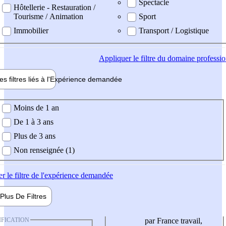
Spectacle
Hôtellerie - Restauration /
Tourisme / Animation
Sport
Immobilier
Transport / Logistique
Appliquer
le filtre du domaine professi
es filtres liés à l'
Expérience
demandée
ience demandée
Moins de 1 an
De 1 à 3 ans
Plus de 3 ans
Non renseignée (1)
er
le filtre de l'expérience demandée
Plus De
Filtres
IFICATION
par France travail,