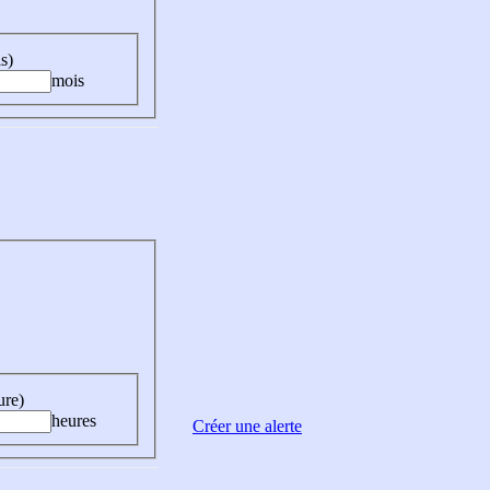
s)
mois
ure)
heures
Créer une alerte