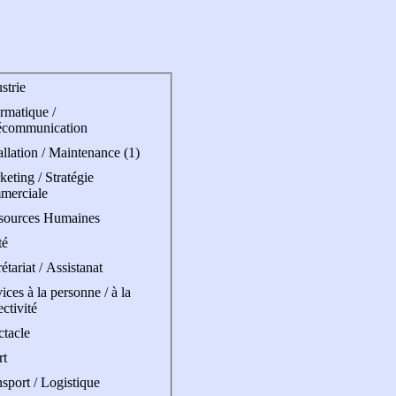
strie
rmatique /
écommunication
allation / Maintenance (1)
eting / Stratégie
merciale
sources Humaines
té
étariat / Assistanat
ices à la personne / à la
ectivité
ctacle
rt
sport / Logistique