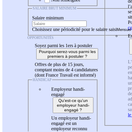
de
l
SALAIRE BRUT MINIMUM
se
si
Salaire minimum
Po
co
Choisissez une périodicité pour le salaire saisi
En
OPPORTUNITÉS
Soyez parmi les 1ers à postuler
Pourquoi serez-vous parmi les
premiers à postuler ?
L'
Offres de plus de 15 jours,
pe
comptant moins de 4 candidatures
en
(dont France Travail est informé)
ha
HANDICAP
un
pr
Employeur handi-
de
engagé
ad
Qu'est-ce qu'un
ca
employeur handi-
sa
engagé ?
le
Un employeur handi-
engagé est un
employeur reconnu