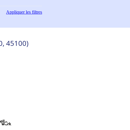
Appliquer
les filtres
0, 45100)