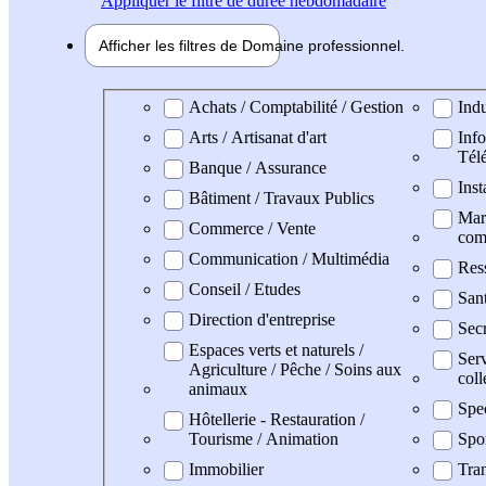
Appliquer
le filtre de durée hebdomadaire
Afficher les filtres de
Domaine pro
fessionnel
Domaine professionel
Achats / Comptabilité / Gestion
Indu
Arts / Artisanat d'art
Info
Tél
Banque / Assurance
Inst
Bâtiment / Travaux Publics
Mark
Commerce / Vente
com
Communication / Multimédia
Res
Conseil / Etudes
San
Direction d'entreprise
Secr
Espaces verts et naturels /
Serv
Agriculture / Pêche / Soins aux
coll
animaux
Spe
Hôtellerie - Restauration /
Tourisme / Animation
Spo
Immobilier
Tran