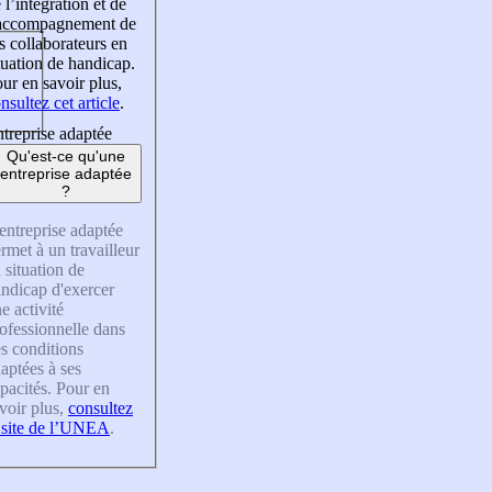
 l’intégration et de
’accompagnement de
s collaborateurs en
tuation de handicap.
ur en savoir plus,
nsultez cet article
.
treprise adaptée
Qu'est-ce qu'une
entreprise adaptée
?
entreprise adaptée
rmet à un travailleur
 situation de
ndicap d'exercer
e activité
ofessionnelle dans
s conditions
aptées à ses
pacités. Pour en
voir plus,
consultez
 site de l’UNEA
.