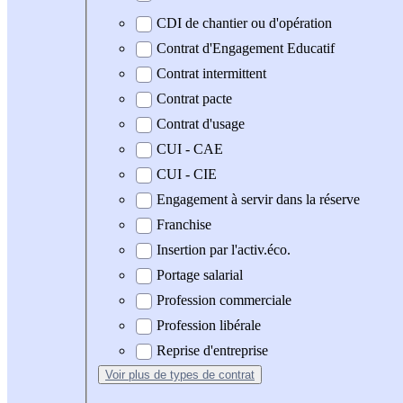
CDI de chantier ou d'opération
Contrat d'Engagement Educatif
Contrat intermittent
Contrat pacte
Contrat d'usage
CUI - CAE
CUI - CIE
Engagement à servir dans la réserve
Franchise
Insertion par l'activ.éco.
Portage salarial
Profession commerciale
Profession libérale
Reprise d'entreprise
Voir plus
de types de contrat