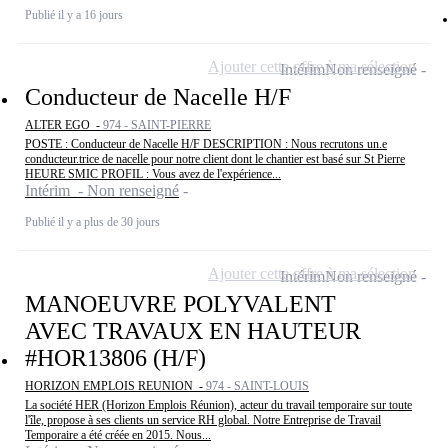
Publié il y a 16 jours
Ajouter cette offre à ma sélection
Intérim
Non renseigné
Conducteur de Nacelle H/F
ALTER EGO -
974 - SAINT-PIERRE
POSTE : Conducteur de Nacelle H/F DESCRIPTION : Nous recrutons un.e
conducteur.trice de nacelle pour notre client dont le chantier est basé sur St Pierre
HEURE SMIC PROFIL : Vous avez de l'expérience...
Intérim - Non renseigné
Publié il y a plus de 30 jours
Ajouter cette offre à ma sélection
Intérim
Non renseigné
MANOEUVRE POLYVALENT
AVEC TRAVAUX EN HAUTEUR
#HOR13806 (H/F)
HORIZON EMPLOIS REUNION -
974 - SAINT-LOUIS
La société HER (Horizon Emplois Réunion), acteur du travail temporaire sur toute
l'île, propose à ses clients un service RH global. Notre Entreprise de Travail
Temporaire a été créée en 2015. Nous...