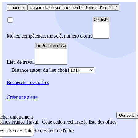
Imprimer
Besoin d'aide sur la recherche d'offres d'emploi ?
Métier, compétence, mot-clé, numéro d'offre
Lieu de travail
Distance autour du lieu choisi
Rechercher
des offres
Créer une alerte
Qui sont n
icher uniquement
 offres France Travail
Cette action recharge la liste des offres
les filtres de
Date de création
de l'offre