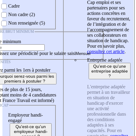
Cap emploi et ses
Cadre
partenaires pour ses
actions concrètes en
Non cadre (2)
faveur du recrutement,
Non renseignée (5)
de l’intégration et de
l’accompagnement de
IRE BRUT MINIMUM
ses collaborateurs en
situation de handicap.
re minimum
Pour en savoir plus,
consultez cet article
.
ssez une périodicité pour le salaire saisi
Entreprise adaptée
NITÉS
Qu'est-ce qu'une
z parmi les 1ers à postuler
entreprise adaptée
?
urquoi serez-vous parmi les
premiers à postuler ?
L'entreprise adaptée
es de plus de 15 jours,
permet à un travailleur
tant moins de 4 candidatures
en situation de
t France Travail est informé)
handicap d'exercer
ICAP
une activité
professionnelle dans
Employeur handi-
des conditions
engagé
adaptées à ses
Qu'est-ce qu'un
capacités. Pour en
employeur handi-
savoir plus,
consultez