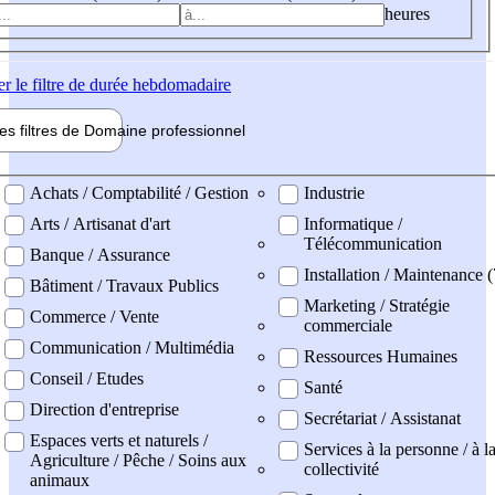
heures
er
le filtre de durée hebdomadaire
les filtres de
Domaine pro
fessionnel
ne professionel
Achats / Comptabilité / Gestion
Industrie
Arts / Artisanat d'art
Informatique /
Télécommunication
Banque / Assurance
Installation / Maintenance (
Bâtiment / Travaux Publics
Marketing / Stratégie
Commerce / Vente
commerciale
Communication / Multimédia
Ressources Humaines
Conseil / Etudes
Santé
Direction d'entreprise
Secrétariat / Assistanat
Espaces verts et naturels /
Services à la personne / à l
Agriculture / Pêche / Soins aux
collectivité
animaux