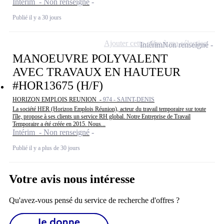
Intérim - Non renseigné
Publié il y a 30 jours
Ajouter cette offre à ma sélection
Intérim
Non renseigné
MANOEUVRE POLYVALENT
AVEC TRAVAUX EN HAUTEUR
#HOR13675 (H/F)
HORIZON EMPLOIS REUNION -
974 - SAINT-DENIS
La société HER (Horizon Emplois Réunion), acteur du travail temporaire sur toute
l'île, propose à ses clients un service RH global. Notre Entreprise de Travail
Temporaire a été créée en 2015. Nous...
Intérim - Non renseigné
Publié il y a plus de 30 jours
Votre avis nous intéresse
Qu'avez-vous pensé du service de recherche d'offres ?