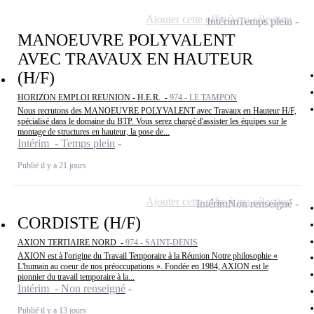
Ajouter cette offre à ma sélection
Intérim
Temps plein
MANOEUVRE POLYVALENT
AVEC TRAVAUX EN HAUTEUR
(H/F)
HORIZON EMPLOI REUNION - H.E.R. -
974 - LE TAMPON
Nous recrutons des MANOEUVRE POLYVALENT avec Travaux en Hauteur H/F,
spécialisé dans le domaine du BTP. Vous serez chargé d'assister les équipes sur le
montage de structures en hauteur, la pose de...
Intérim - Temps plein
Publié il y a 21 jours
Ajouter cette offre à ma sélection
Intérim
Non renseigné
CORDISTE (H/F)
AXION TERTIAIRE NORD -
974 - SAINT-DENIS
AXION est à l'origine du Travail Temporaire à la Réunion Notre philosophie «
L'humain au coeur de nos préoccupations ». Fondée en 1984, AXION est le
pionnier du travail temporaire à la...
Intérim - Non renseigné
Publié il y a 13 jours