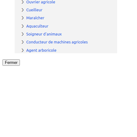
Fermer
Fermer
le détail de l'offre
/
Offre
sur
Offre précéden