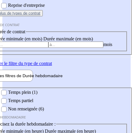
Reprise d'entreprise
plus
de types de contrat
 DE CONTRAT
ée de contrat
ée minimale (en mois)
Durée maximale (en mois)
mois
er
le filtre du type de contrat
les filtres de
Durée hebdo
madaire
 hebdomadaire
Temps plein (1)
Temps partiel
Non renseignée (6)
 HEBDOMADAIRE
cisez la durée hebdomadaire :
ée minimale (en heure)
Durée maximale (en heure)