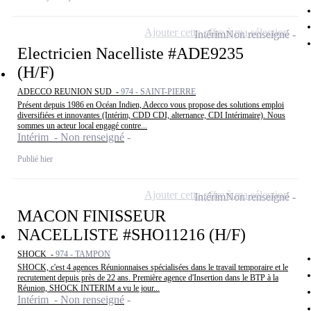
Ajouter cette offre à ma sélection
Intérim
Non renseigné
Electricien Nacelliste #ADE9235
(H/F)
ADECCO REUNION SUD -
974 - SAINT-PIERRE
Présent depuis 1986 en Océan Indien, Adecco vous propose des solutions emploi
diversifiées et innovantes (Intérim, CDD CDI, alternance, CDI Intérimaire). Nous
sommes un acteur local engagé contre...
Intérim - Non renseigné
Publié hier
Ajouter cette offre à ma sélection
Intérim
Non renseigné
MACON FINISSEUR
NACELLISTE #SHO11216 (H/F)
SHOCK -
974 - TAMPON
SHOCK, c'est 4 agences Réunionnaises spécialisées dans le travail temporaire et le
recrutement depuis près de 22 ans. Première agence d'Insertion dans le BTP à la
Réunion, SHOCK INTERIM a vu le jour...
Intérim - Non renseigné