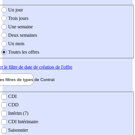
e création de l'offre
Un jour
Trois jours
Une semaine
Deux semaines
Un mois
Toutes les offres
er
le filtre de date de création de l'offre
les filtres de types de
Contrat
de contrat
CDI
CDD
Intérim (7)
CDI Intérimaire
Saisonnier